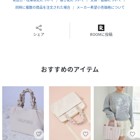
同時に複数の商品を注文された場合
メーカー希望小売価格について
IVR・PNK・・・ややツヤ感のある表地とラメ糸刺繍ロゴ
で、華やかな印象に。
シェア
ROOMに投稿
BLK・NVY・・・同色の刺繍ロゴで落ち着いた雰囲気に。
NVYの金具はシルバーカラーなのでオケージョンにも。
おすすめのアイテム
※照明の関係により、実際よりも色味が違って見える場合が
あります。
またパソコン・スマートフォンなどの環境により、若干製品
と画像のカラーが異なる場合もございます。予めご了承くだ
さい。
商品の色味は、商品単品画像をご参照下さい。
※商品画像はサンプルのため、色味やサイズ等の仕様に変更
がある場合がございますので、予めご了承ください。