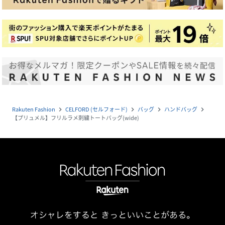
Rakuten Fashion
CELFORD (セルフォード)
バッグ
ハンドバッグ
navigate_next
navigate_next
navigate_next
navigate_next
【プリュメル】フリルラメ刺繍トートバッグ(wide)