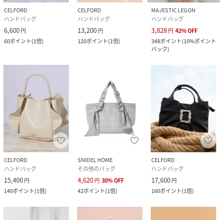
性別タイプ
レディース
CELFORD
CELFORD
MAJESTIC LEGON
ハンドバッグ
ハンドバッグ
ハンドバッグ
6,600
13,200
3,828
原産国
中国
円
円
円
42
%
OFF
60
ポイント
(
1倍
)
120
ポイント
(
1倍
)
348
ポイント
(
10%ポイント
バック
)
素材
ポリエステル100%/別布:合成皮革持ち手部分ポ
リエステル100%/合成皮革
サイズ
F[99]
品番
RA1899_CWGB269546
(
CWGB269546-L1-3U RA1899
)
CELFORD
SNIDEL HOME
CELFORD
ハンドバッグ
その他のバッグ
ハンドバッグ
15,400
4,620
17,600
円
円
30
%
OFF
円
140
ポイント
(
1倍
)
42
ポイント
(
1倍
)
160
ポイント
(
1倍
)