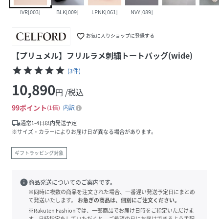
IVR[003]
BLK[009]
LPNK[061]
NVY[089]
favorite_border
お気に入りショップに登録する
【プリュメル】フリルラメ刺繍トートバッグ(wide)
star
star
star
star
star
(
3
件
)
10,890
円 /税込
99
ポイント
1倍
内訳
local_shipping
通常1-4日以内発送予定
※サイズ・カラーによりお届け日が異なる場合があります。
ギフトラッピング対象
info
商品発送についてのご案内です。
※同時に複数の商品を注文された場合、一番遅い発送予定日にまとめ
て発送いたします。
お急ぎの商品は、個別にご注文ください。
※Rakuten Fashionでは、一部商品でお届け日時をご指定いただけま
す。日時指定をしていただくと、ご希望の日にお届けできるよう手配