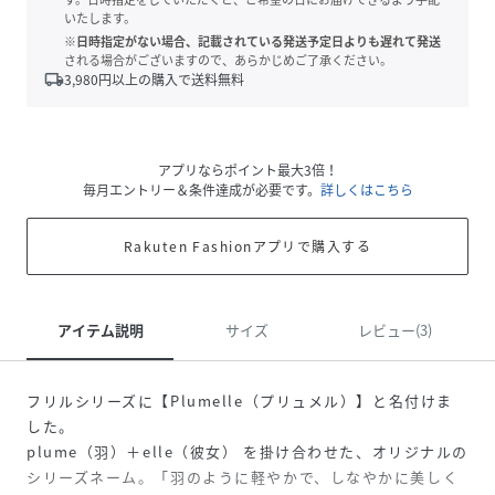
いたします。
※日時指定がない場合、記載されている発送予定日よりも遅れて発送
される場合がございますので、あらかじめご了承ください。
local_shipping
3,980
円以上の購入で送料無料
アプリならポイント最大3倍！
毎月エントリー＆条件達成が必要です。
詳しくはこちら
Rakuten Fashionアプリで購入する
アイテム説明
サイズ
レビュー(3)
フリルシリーズに【Plumelle（プリュメル）】と名付けま
した。
plume（羽）＋elle（彼女） を掛け合わせた、オリジナルの
シリーズネーム。「羽のように軽やかで、しなやかに美しく