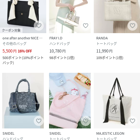
クーポン対象
one after another NICE CLAUP
FRAY I.D
RANDA
その他のバッグ
ハンドバッグ
トートバッグ
5,500
10,780
11,990
円
16
%
OFF
円
円
500
ポイント
(
10%ポイント
98
ポイント
(
1倍
)
109
ポイント
(
1倍
)
バック
)
SNIDEL
SNIDEL
MAJESTIC LEGON
ハンドバッグ
トートバッグ
トートバッグ