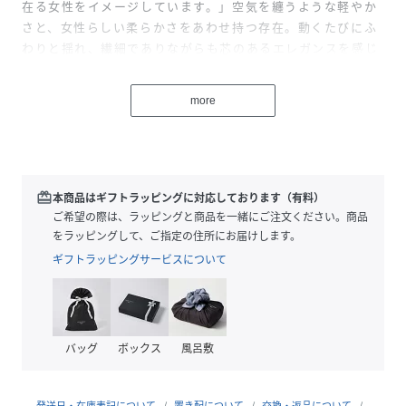
在る女性をイメージしています。」空気を纏うような軽やか
さと、女性らしい柔らかさをあわせ持つ存在。動くたびにふ
わりと揺れ、繊細でありながらも芯のあるエレガンスを感じ
させる、ブランドを代表するアイコンモチーフのシリーズ名
です。
more
人気シリーズから、大き目のトートバッグをおつくりしまし
た。ハの字に入れたタックがふんわりと前後に丸みを出し、
エレガントで女性らしい印象に。
redeem
本商品はギフトラッピングに対応しております（有料）
ロゴは品よく刺繍で表現。ハンドルと底には合皮を使用し、
ご希望の際は、ラッピングと商品を一緒にご注文ください。商品
強度面も安心。ハンドルは肩がけできる長さなので使い勝手
をラッピングして、ご指定の住所にお届けします。
も◎
ギフトラッピングサービスについて
底板付きで中身を入れても底が抜けず綺麗な形をキープでき
るところは、CELFORDが大事にしている気品へのこだわり
です。
バッグ
ボックス
風呂敷
軽さと大容量を兼ね備えているので、旅行やお仕事バッグと
してもぜひおすすめ。
発送日・在庫表記について
置き配について
交換・返品について