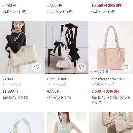
6,490
17,600
10,560
円
円
円
20
%
OFF
59
ポイント
(
1倍
)
160
ポイント
(
1倍
)
96
ポイント
(
1倍
)
クーポン対象
RANDA
EIMY ISTOIRE
one after another NICE CLAUP
トートバッグ
トートバッグ
その他のバッグ
11,990
4,950
5,500
円
円
円
33
%
OFF
109
ポイント
(
1倍
)
45
ポイント
(
1倍
)
500
ポイント
(
10%ポイント
バック
)