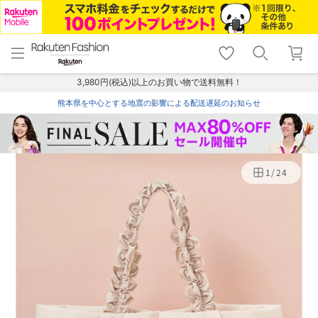
menu
home
search
favorite_border
shopping_cart
lock_outline
メニュー
トップ
検索
お気に入り
カート
ログイン
3,980円(税込)以上のお買い物で送料無料！
熊本県を中心とする地震の影響による配送遅延のお知らせ
1
/
24