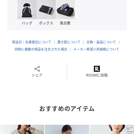
くれる有能アイテムです！
長めの丈感とゆるっとしたルーズなシルエットでこなれ感も
プラス。
バッグ
ボックス
風呂敷
滑らかな肌触りのワッシャーシアー素材で着心地抜群、デイ
リー使いにおすすめです！
着回しやすいオフ・ブラック・ブルーとトレンドのチェック
発送日・在庫表記について
置き配について
交換・返品について
柄の4色展開で、色違いで持ちたいアイテムです。
同時に複数の商品を注文された場合
メーカー希望小売価格について
■素材
無地は、滑らかな肌触りのワッシャーシアー素材
チェックは、程よいシアー感がかわいい素材
シェア
ROOMに投稿
……………………
透け感：あし
厚さ：普通
伸縮性：なし
おすすめのアイテム
裏地：なし
洗濯方法：手洗い
……………………
■コーディネート