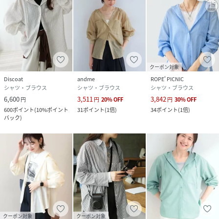
合わせるアイテム次第でロングシーズン着られる、着回し力
の高いアイテムです。
春夏はタンクトップやキャミソールと合わせた羽織スタイル
に、
秋はアウターのインに着てフードを見せるレイヤードスタイ
ルがおすすめです！
クーポン対象
Discoat
andme
ROPE' PICNIC
■品質／
シャツ・ブラウス
シャツ・ブラウス
シャツ・ブラウス
（オフホワイト・ブラック・ブルー・ブラウン）レーヨン
6,600
3,511
3,842
円
円
20
%
OFF
円
30
%
OFF
85％、ナイロン15％
600
ポイント
(
10%ポイント
31
ポイント
(
1倍
)
34
ポイント
(
1倍
)
（チェック）ポリエステル：100％
バック
)
■サイズ(cm)／約
M：バスト137、後着丈68.9、裄丈78
L：バスト141、後着丈70.9、裄丈79
LL：バスト145、後着丈71.9、裄丈79.5
※ドロップショルダーデザインです。
※商品によって柄の出方が異なる場合があります。（チェッ
ク）
※摩擦等により色移りすることがあります。
クーポン対象
クーポン対象
※フード取り外し不可