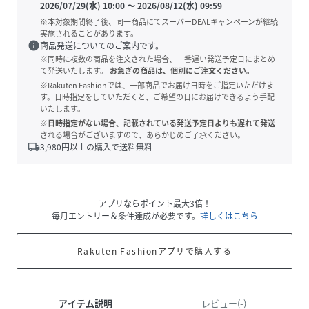
2026/07/29(水) 10:00
〜
2026/08/12(水) 09:59
※本対象期間終了後、同一商品にてスーパーDEALキャンペーンが継続
実施されることがあります。
info
商品発送についてのご案内です。
※同時に複数の商品を注文された場合、一番遅い発送予定日にまとめ
て発送いたします。
お急ぎの商品は、個別にご注文ください。
※Rakuten Fashionでは、一部商品でお届け日時をご指定いただけま
す。日時指定をしていただくと、ご希望の日にお届けできるよう手配
いたします。
※日時指定がない場合、記載されている発送予定日よりも遅れて発送
される場合がございますので、あらかじめご了承ください。
local_shipping
3,980
円以上の購入で送料無料
アプリならポイント最大3倍！
毎月エントリー＆条件達成が必要です。
詳しくはこちら
Rakuten Fashionアプリで購入する
アイテム説明
レビュー(-)