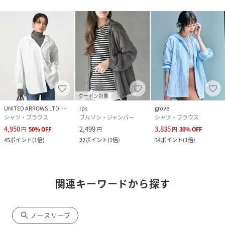
クーポン対象
UNITED ARROWS LTD. OUTLET
rps
grove
シャツ・ブラウス
ブルゾン・ジャンパー
シャツ・ブラウス
4,950
2,499
3,835
円
50
%
OFF
円
円
30
%
OFF
45
ポイント
(
1倍
)
22
ポイント
(
1倍
)
34
ポイント
(
1倍
)
関連キーワードから探す
search
ノースリーブ