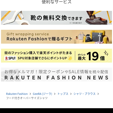
便利なサービス
Rakuten Fashion
GeeRA (ジーラ)
トップス
シャツ・ブラウス
navigate_next
navigate_next
navigate_next
navigate_next
フード付きオーバーサイズシャツ