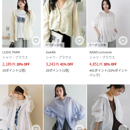
原産国
中国
素材
オフホワイト・ブラック・ブルー・ブラウン:レ
ーヨン85%
ナイロン15%
チェック:ポリエステル100%
クーポン対象
クーポン対象
LUDIC PARK
GeeRA
NANO universe
クリーニング
手洗い可
シャツ・ブラウス
シャツ・ブラウス
シャツ・ブラウス
2,189
3,243
4,851
円
20
%
OFF
円
41
%
OFF
円
30
%
OFF
品番
RA0898_209015
19
ポイント
(
1倍
)
29
ポイント
(
1倍
)
441
ポイント
(
10%ポイント
(
209015-001-001 RA0898
)
バック
)