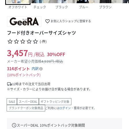
オフホワイト
チェック
ブラック
ブルー
ブラウン
favorite_border
お気に入りショップに登録する
フード付きオーバーサイズシャツ
star_border
star_border
star_border
star_border
star_border
(
-
件
)
3,457
円 /税込
30
%OFF
メーカー希望小売価格
4,939
円 /税込
314
ポイント
内訳
10%ポイントバック
local_shipping
12時までの注文で当日出荷
※サイズ・カラーによりお届け日が異なる場合があります。
SALE
スーパーDEAL
ギフトラッピング対象
ブランドクーポン対象商品
ご利用には
ログイン
・獲得が必要です。
schedule
スーパーDEAL
10
%ポイントバック対象期間