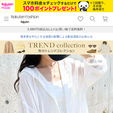
menu
home
search
favorite_border
shopping_cart
lock_outline
メニュー
トップ
検索
お気に入り
カート
ログイン
3,980円(税込)以上のお買い物で送料無料！
熊本県を中心とする地震の影響による配送遅延のお知らせ
1
/
50