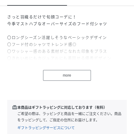
さっと羽織るだけで旬顔コーデに！
今季マストハブなオーバーサイズのフード付シャツ
〇ロングシーズン活躍しそうなベーシックデザイン
〇フード付のシャツでトレンド感◎
〇ワッシャー感のある素材がこなれた印象をプラス
〇きれいめにもカジュアルにも着回せる優秀デザイン
＜無地カラーは嬉しい機能付き＞
more
●接触冷感
肌に触れるたびにヒンヤリ！暑い夏でも涼やか＆快適♪
※チェックには機能は付いておりません。
■デザイン
redeem
本商品はギフトラッピングに対応しております（有料）
着るだけで今年らしさがぐっと高まるフード付きシャツ。
ご希望の際は、ラッピングと商品を一緒にご注文ください。商品
程よくゆったりなサイズなので、様々なインナーと相性抜
をラッピングして、ご指定の住所にお届けします。
群！
ギフトラッピングサービスについて
前を閉じて1枚で着るのはもちろん、羽織としても活躍して