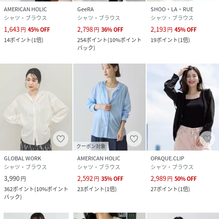
AMERICAN HOLIC
GeeRA
SHOO・LA・RUE
■取扱い／手洗い
シャツ・ブラウス
シャツ・ブラウス
シャツ・ブラウス
1,643
2,798
2,193
円
45
%
OFF
円
36
%
OFF
円
45
%
OFF
------------------------------------------------------------
14
ポイント
(
1倍
)
254
ポイント
(
10%ポイント
19
ポイント
(
1倍
)
---------------------
バック
)
※サイズ寸法は実際の寸法と多少の誤差がある場合がござい
ます。
※ご覧いただいているPC／WEB環境や撮影環境により、
多少色味が異なって見える場合がございます。
【お買物をよりお楽しみいただく為に】
▼商品のお気に入り登録をおすすめします♪
『♡をクリック！』
クーポン対象
完売カラーの再入荷などの通知を受ける事ができます。
GLOBAL WORK
AMERICAN HOLIC
OPAQUE.CLIP
シャツ・ブラウス
シャツ・ブラウス
シャツ・ブラウス
ブランドのお気に入り登録もご一緒にお願いいたします。
3,990
2,592
2,989
円
円
35
%
OFF
円
50
%
OFF
------------------------------------------------------------
362
ポイント
(
10%ポイント
23
ポイント
(
1倍
)
27
ポイント
(
1倍
)
---------------------
バック
)
性別タイプ
レディース