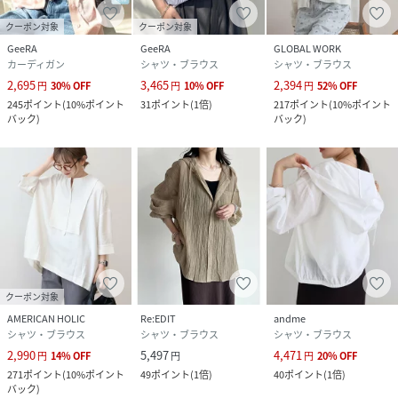
クーポン対象
クーポン対象
GeeRA
GeeRA
GLOBAL WORK
カーディガン
シャツ・ブラウス
シャツ・ブラウス
2,695
3,465
2,394
円
30
%
OFF
円
10
%
OFF
円
52
%
OFF
245
ポイント
(
10%ポイント
31
ポイント
(
1倍
)
217
ポイント
(
10%ポイント
バック
)
バック
)
クーポン対象
AMERICAN HOLIC
Re:EDIT
andme
シャツ・ブラウス
シャツ・ブラウス
シャツ・ブラウス
2,990
5,497
4,471
円
14
%
OFF
円
円
20
%
OFF
271
ポイント
(
10%ポイント
49
ポイント
(
1倍
)
40
ポイント
(
1倍
)
バック
)