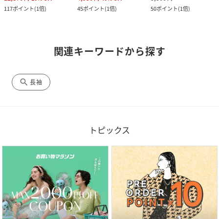
117
ポイント
(
1倍
)
45
ポイント
(
1倍
)
50
ポイント
(
1倍
)
関連キーワードから探す
search
長袖
トピックス