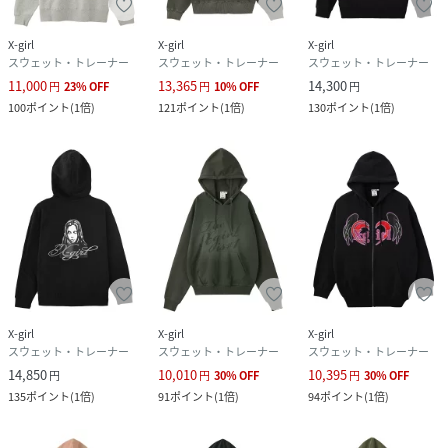
■着用サイズ
X-girl
X-girl
X-girl
モデル 170cm / 着用サイズ M
スウェット・トレーナー
スウェット・トレーナー
スウェット・トレーナー
※商品の色味は商品単体の画像をご確認ください。
11,000
13,365
14,300
円
23
%
OFF
円
10
%
OFF
円
※撮影のライティングやご覧のモニターにより、実際の商品
100
ポイント
(
1倍
)
121
ポイント
(
1倍
)
130
ポイント
(
1倍
)
と色味が異なって見える場合がございます。予めご了承くだ
さい。
【X-girl（エックスガール）】
【取り扱い注意事項】
・素材の特性上、他の衣類との摩擦や汗・雨に濡れた場合、
色にじみ・移染の恐れが有ります。濡れた場合は素早く拭き
取り乾かしてください。着用時は同系色のものをご着用くだ
さい。
X-girl
X-girl
X-girl
スウェット・トレーナー
スウェット・トレーナー
スウェット・トレーナー
・洗濯後は脱水してすぐに干してください。濡れたまま放置
14,850
10,010
10,395
あるいは重ねておきますと、色移りする恐れがあります。
円
円
30
%
OFF
円
30
%
OFF
135
ポイント
(
1倍
)
91
ポイント
(
1倍
)
94
ポイント
(
1倍
)
・アテンションタグ・洗濯表示を必ずご確認の上、ご使用く
ださい。
・画像の商品は光の照射や角度により、実物と色味が異なる