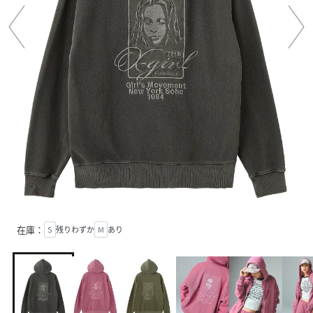
在庫：
S
残りわずか
M
あり