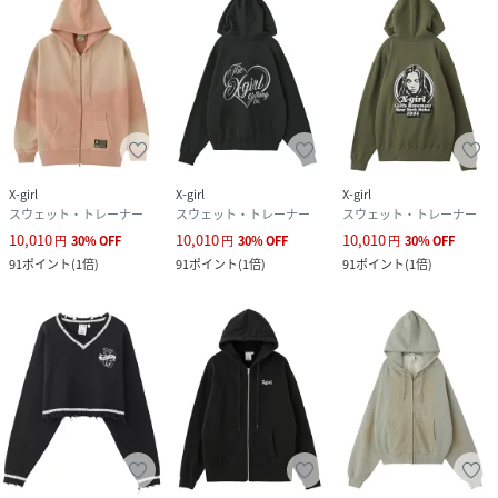
場合がございます。
また表示のサイズ感と実物は若干異なる場合もございますの
で、予めご了承ください。
・商品の色味の目安は、商品単体の画像をご参照ください。
・画像の商品はサンプルとなります。実際の商品と色味、仕
様、加工、サイズ、素材等が若干異なる場合がございます。
・予約商品など一部商品につきましては、生産の都合上、お
X-girl
X-girl
X-girl
届け時期が前後する場合がございます。
スウェット・トレーナー
スウェット・トレーナー
スウェット・トレーナー
10,010
10,010
10,010
円
30
%
OFF
円
30
%
OFF
円
30
%
OFF
商品コード 105261012014
91
ポイント
(
1倍
)
91
ポイント
(
1倍
)
91
ポイント
(
1倍
)
(店舗でお問い合わせの際には、上記品番をお伝え下さい。)
サイズ/着丈/肩幅/身幅/袖丈
S/66/55/56/57.5
M/68/56/58/59
性別タイプ
レディース
原産国
中国製