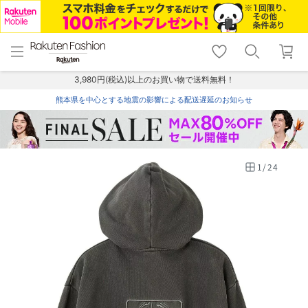
menu
home
search
favorite_border
shopping_cart
lock_outline
メニュー
トップ
検索
お気に入り
カート
ログイン
3,980円(税込)以上のお買い物で送料無料！
熊本県を中心とする地震の影響による配送遅延のお知らせ
1
/
24