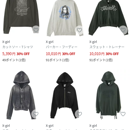
X-girl
X-girl
X-girl
カットソー・Tシャツ
パーカー・フーディー
スウェット・トレーナー
5,390
10,010
10,010
円
30
%
OFF
円
30
%
OFF
円
30
%
OFF
49
ポイント
(
1倍
)
91
ポイント
(
1倍
)
91
ポイント
(
1倍
)
X-girl
X-girl
X-girl