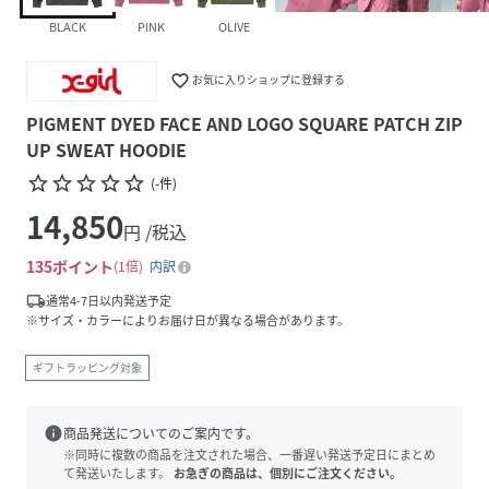
BLACK
PINK
OLIVE
favorite_border
お気に入りショップに登録する
PIGMENT DYED FACE AND LOGO SQUARE PATCH ZIP
UP SWEAT HOODIE
star_border
star_border
star_border
star_border
star_border
(
-
件
)
14,850
円 /税込
135
ポイント
1倍
内訳
local_shipping
通常4-7日以内発送予定
※サイズ・カラーによりお届け日が異なる場合があります。
ギフトラッピング対象
info
商品発送についてのご案内です。
※同時に複数の商品を注文された場合、一番遅い発送予定日にまとめ
て発送いたします。
お急ぎの商品は、個別にご注文ください。