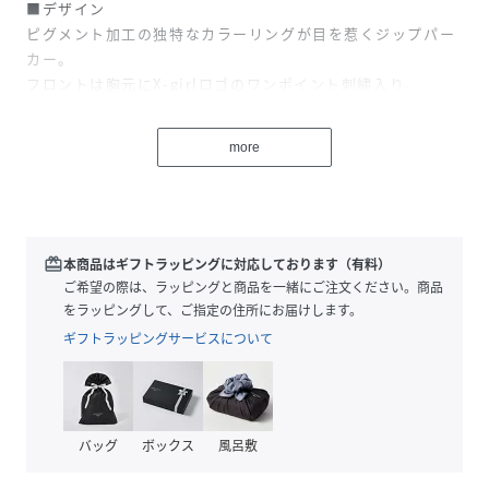
■デザイン
ピグメント加工の独特なカラーリングが目を惹くジップパー
カー。
フロントは胸元にX-girlロゴのワンポイント刺繍入り。
バックスタイルは人気のFACEグラフィックを刺繍パッチで
施した、スタイリングに映えるデザイン。
more
ツイルのロゴパッチごとピグメント染めした、独特な風合い
が魅力。
ゆったり着用できる定番のシルエットで、リラックス感のあ
る着心地。
redeem
本商品はギフトラッピングに対応しております（有料）
■素材
ご希望の際は、ラッピングと商品を一緒にご注文ください。商品
定番の裏毛スウェット素材で、デイリーに頼れる快適な着心
をラッピングして、ご指定の住所にお届けします。
地。
ギフトラッピングサービスについて
秋冬はもちろん、春先までロングシーズン活躍できます。
■スタイリング
デニムと合わせた、メンズライクな定番ストリートスタイル
バッグ
ボックス
風呂敷
がおすすめ。
同シリーズのスウェットパンツと、セットアップでの着用も