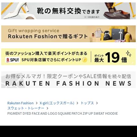
Rakuten Fashion
X-girl (エックスガール)
トップス
navigate_next
navigate_next
navigate_next
スウェット・トレーナー
navigate_next
PIGMENT DYED FACE AND LOGO SQUARE PATCH ZIP UP SWEAT HOODIE