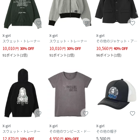
X-girl
X-girl
X-girl
スウェット・トレーナー
スウェット・トレーナー
その他のジャケット・アウター
10,010
10,010
10,560
円
30
%
OFF
円
30
%
OFF
円
40
%
OFF
91
ポイント
(
1倍
)
91
ポイント
(
1倍
)
96
ポイント
(
1倍
)
X-girl
X-girl
X-girl
スウェット・トレーナー
その他のワンピース・ドレス
その他の帽子
12,870
4,950
5,500
円
10
%
OFF
円
40
%
OFF
円