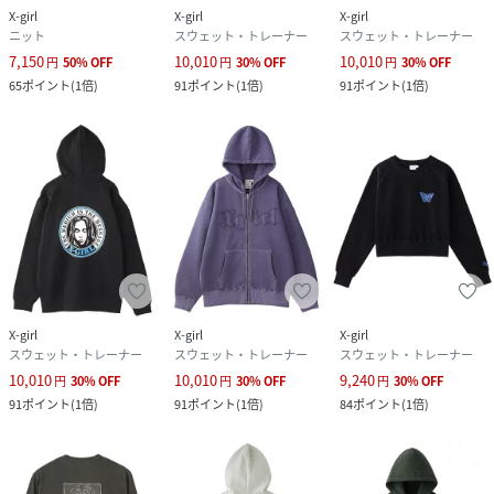
X-girl
X-girl
X-girl
ニット
スウェット・トレーナー
スウェット・トレーナー
素材
本体:綿100% ﾘﾌﾞ部分:綿98% ポリウレタン2%
7,150
10,010
10,010
別布パッチ:綿100% 刺繍部分:ポリエステル
円
50
%
OFF
円
30
%
OFF
円
30
%
OFF
100%
65
ポイント
(
1倍
)
91
ポイント
(
1倍
)
91
ポイント
(
1倍
)
サイズ
S、M
品番
RA0348_105261012014
(
105261012014-10-003 RA0348
)
X-girl
X-girl
X-girl
スウェット・トレーナー
スウェット・トレーナー
スウェット・トレーナー
10,010
10,010
9,240
円
30
%
OFF
円
30
%
OFF
円
30
%
OFF
91
ポイント
(
1倍
)
91
ポイント
(
1倍
)
84
ポイント
(
1倍
)