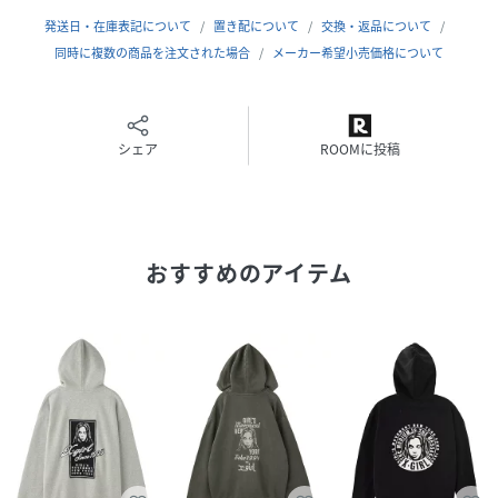
可能。
発送日・在庫表記について
置き配について
交換・返品について
一枚で着ても、Tシャツの上から羽織ってもサマになる、着ま
同時に複数の商品を注文された場合
メーカー希望小売価格について
わし力抜群の万能アイテムです。
・透け感:なし
・伸縮性:あり
シェア
ROOMに投稿
・生地の厚さ:普通
・裏地:なし（裏毛）
・長袖
※洗濯回数が増すごとに表面の色が落ち、ジーンズのような
おすすめのアイテム
経年変化が楽しめる商品です。
■同シリーズ
（105261011004）PIGMENT DYED FACE AND LOGO
SQUARE PATCH L/S TEE
（105261012014）PIGMENT DYED FACE AND LOGO
SQUARE PATCH ZIP UP SWEAT HOODIE
（105261031005）PIGMENT DYED FACE AND LOGO
SQUARE PATCH SWEATPANTS