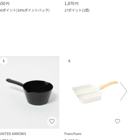
550
1,870
2,200
円
円
50
ポイント
(
10%ポイントバック
)
17
ポイント
(
1倍
)
20
ポ
5
6
7
UNITED ARROWS
Francfranc
LAKO