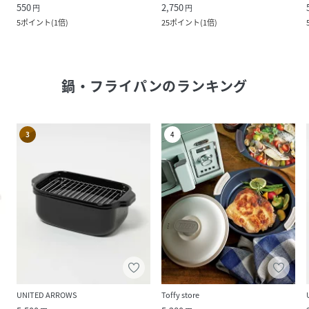
550
2,750
円
円
5
ポイント
(
1倍
)
25
ポイント
(
1倍
)
鍋・フライパン
のランキング
3
4
UNITED ARROWS
Toffy store