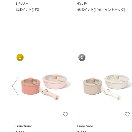
1,430
495
円
円
13
ポイント
(
1倍
)
45
ポイント
(
10%ポイントバック
)
1
2
Francfranc
Francfranc