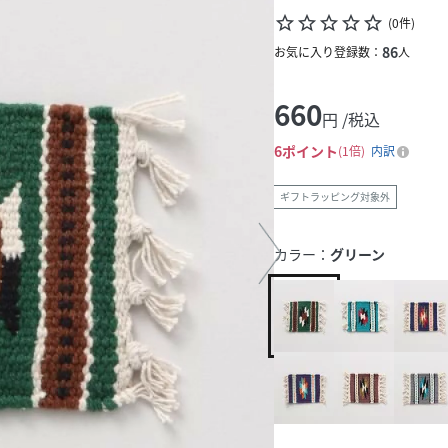
star_border
star_border
star_border
star_border
star_border
(
0
件
)
86
お気に入り登録数：
人
660
円 /税込
6
ポイント
1倍
内訳
ギフトラッピング対象外
カラー：
グリーン