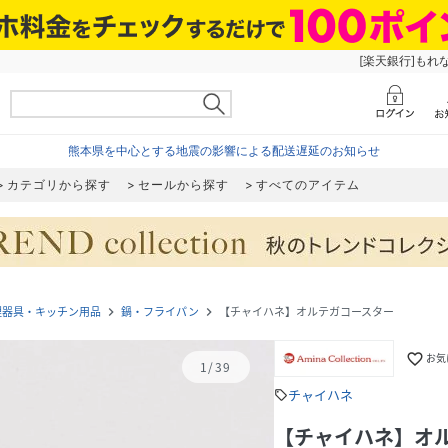
[楽天銀行]もれ
熊本県を中心とする地震の影響による配送遅延のお知らせ
カテゴリから探す
セールから探す
すべてのアイテム
理器具・キッチン用品
鍋・フライパン
【チャイハネ】オルテガコースター
navigate_next
navigate_next
favorite_border
お気
1
/
39
チャイハネ
sell
【チャイハネ】オ