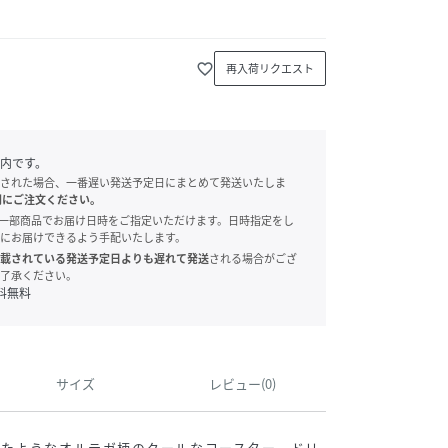
favorite_border
再入荷リクエスト
内です。
された場合、一番遅い発送予定日にまとめて発送いたしま
別にご注文ください。
onでは、一部商品でお届け日時をご指定いただけます。日時指定をし
にお届けできるよう手配いたします。
載されている発送予定日よりも遅れて発送
される場合がござ
了承ください。
料無料
サイズ
レビュー(0)
ったようなオルテガ柄のクールなコースター。ドリ