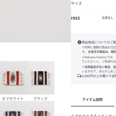
サイズ
FREE
在庫なし
info
商品発送についてのご案
※同時に複数の商品を注文
す。
お急ぎの商品は、個
※Rakuten Fashi
ていただくと、ご希望の日
※日時指定がない場合、記
いますので、あらかじめご
local_shipping
3,980
円以上の購入で送
オフホワイト
ブラック
アイテム説明
ラグがそのまま小さくな