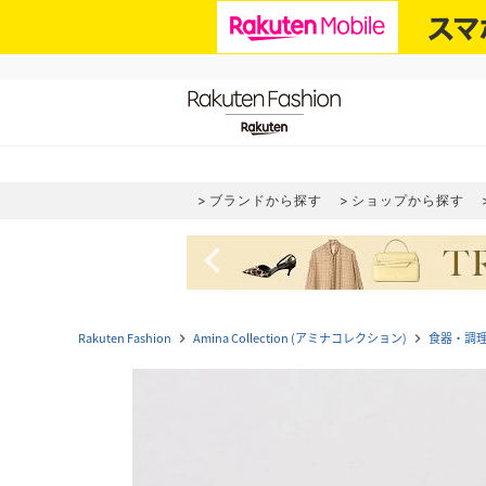
ブランドから探す
ショップから探す
navigate_before
Rakuten Fashion
Amina Collection (アミナコレクション)
食器・調
navigate_next
navigate_next