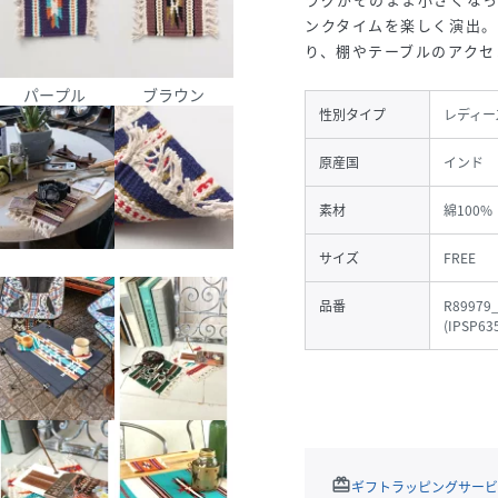
ンクタイムを楽しく演出。
り、棚やテーブルのアクセ
パープル
ブラウン
性別タイプ
レディー
原産国
インド
素材
綿100%
サイズ
FREE
品番
R89979_
(
IPSP63
redeem
ギフトラッピングサービ