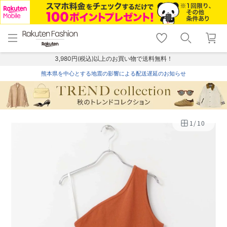
menu
home
search
favorite_border
shopping_cart
lock_outline
メニュー
トップ
検索
お気に入り
カート
ログイン
3,980円(税込)以上のお買い物で送料無料！
熊本県を中心とする地震の影響による配送遅延のお知らせ
1
/
10