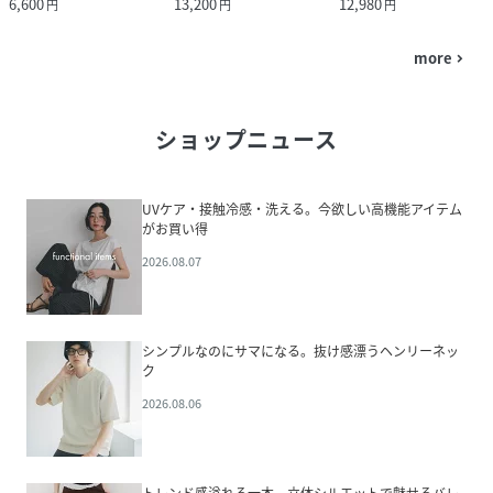
6,600
13,200
12,980
円
円
円
more
navigate_next
ショップニュース
UVケア・接触冷感・洗える。今欲しい高機能アイテム
がお買い得
2026.08.07
シンプルなのにサマになる。抜け感漂うヘンリーネッ
ク
2026.08.06