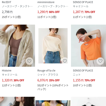
Re:EDIT
miniministore
SENSE OF PLACE
ノースリーブ・タンクトップ
ノースリーブ・タンクトップ
キャミソール
2,798
1,290
1,287
円
円
66
%
OFF
円
70
%
OFF
25
ポイント
(
1倍
)
11
ポイント
(
1倍
)
11
ポイント
(
1倍
)
Histoire
Rouge vif la cle
SENSE OF PLACE
キャミソール
シャツ・ブラウス
ニット
1,320
6,076
1,155
円
36
%
OFF
円
35
%
OFF
円
70
%
OFF
12
ポイント
(
1倍
)
552
ポイント
(
10%ポイント
10
ポイント
(
1倍
)
バック
)