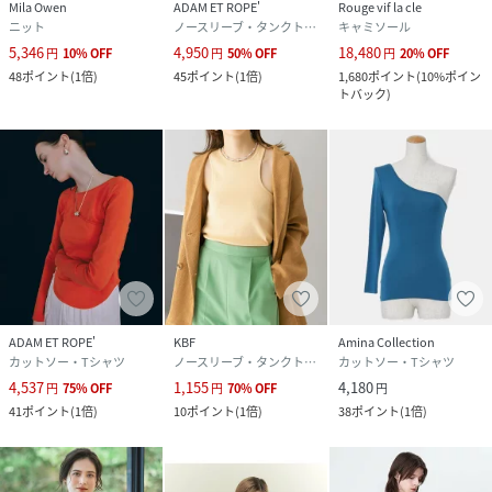
Mila Owen
ADAM ET ROPE'
Rouge vif la cle
ニット
ノースリーブ・タンクトップ
キャミソール
5,346
4,950
18,480
円
10
%
OFF
円
50
%
OFF
円
20
%
OFF
48
ポイント
(
1倍
)
45
ポイント
(
1倍
)
1,680
ポイント
(
10%ポイン
トバック
)
ADAM ET ROPE'
KBF
Amina Collection
カットソー・Tシャツ
ノースリーブ・タンクトップ
カットソー・Tシャツ
4,537
1,155
4,180
円
75
%
OFF
円
70
%
OFF
円
41
ポイント
(
1倍
)
10
ポイント
(
1倍
)
38
ポイント
(
1倍
)