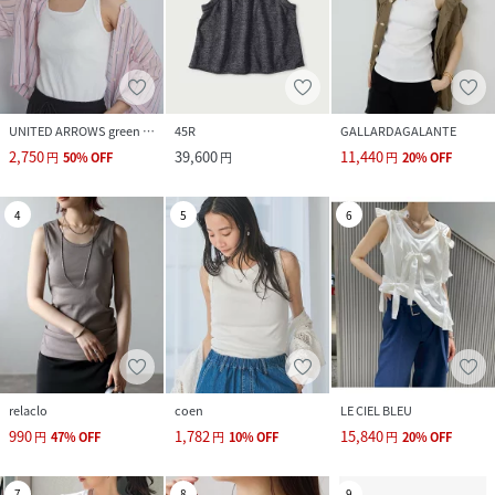
UNITED ARROWS green label relaxing
45R
GALLARDAGALANTE
2,750
39,600
11,440
円
50
%
OFF
円
円
20
%
OFF
4
5
6
relaclo
coen
LE CIEL BLEU
990
1,782
15,840
円
47
%
OFF
円
10
%
OFF
円
20
%
OFF
7
8
9