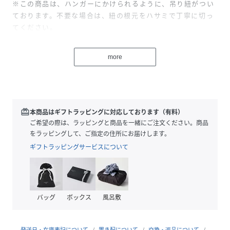
※この商品は、ハンガーにかけられるように、吊り紐がつい
ております。不要な場合は、紐の根元をハサミで丁寧に切っ
てください。
※商品画像は、光の当たり具合やパソコンなどの閲覧環境に
more
より、実際の色味と異なって見える場合がございます。予め
ご了承ください。
※商品の色味の目安は、商品単体の画像をご参照ください。
▼お気に入り登録のおすすめ▼
redeem
本商品はギフトラッピングに対応しております（有料）
お気に入り登録商品は、マイページにて現在の価格情報や在
ご希望の際は、ラッピングと商品を一緒にご注文ください。商品
庫状況の確認が可能です。
をラッピングして、ご指定の住所にお届けします。
お買い物リストの管理に是非ご利用下さい。
ギフトラッピングサービスについて
店舗にてお問い合わせの際は、下記の品番をお申し付け下さ
い。
品番：AA95-21B189
バッグ
ボックス
風呂敷
モデル身長：- 着用サイズ：-
発送日・在庫表記について
置き配について
交換・返品について