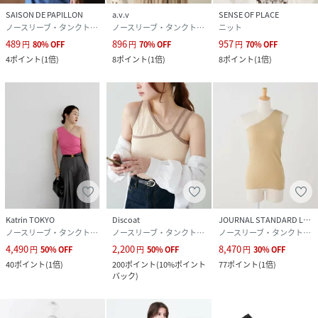
SAISON DE PAPILLON
a.v.v
SENSE OF PLACE
ノースリーブ・タンクトップ
ノースリーブ・タンクトップ
ニット
489
896
957
円
80
%
OFF
円
70
%
OFF
円
70
%
OFF
4
ポイント
(
1倍
)
8
ポイント
(
1倍
)
8
ポイント
(
1倍
)
Katrin TOKYO
Discoat
JOURNAL STANDARD L'ESSAGE
ノースリーブ・タンクトップ
ノースリーブ・タンクトップ
ノースリーブ・タンクトップ
4,490
2,200
8,470
円
50
%
OFF
円
50
%
OFF
円
30
%
OFF
40
ポイント
(
1倍
)
200
ポイント
(
10%ポイント
77
ポイント
(
1倍
)
バック
)