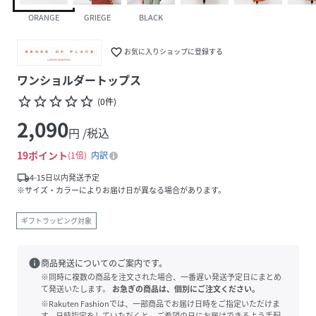
ORANGE
GRIEGE
BLACK
favorite_border
お気に入りショップに登録する
ワンショルダートップス
star_border
star_border
star_border
star_border
star_border
(
0
件
)
2,090
円 /税込
19
ポイント
1倍
内訳
local_shipping
4-15日以内発送予定
※サイズ・カラーによりお届け日が異なる場合があります。
ギフトラッピング対象
info
商品発送についてのご案内です。
※同時に複数の商品を注文された場合、一番遅い発送予定日にまとめ
て発送いたします。
お急ぎの商品は、個別にご注文ください。
※Rakuten Fashionでは、一部商品でお届け日時をご指定いただけま
す。日時指定をしていただくと、ご希望の日にお届けできるよう手配