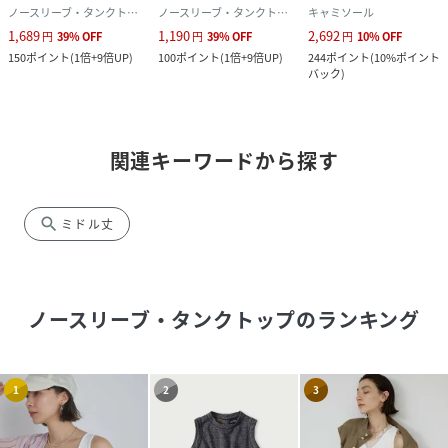
ノースリーブ・タンクトップ
ノースリーブ・タンクトップ
キャミソール
1,689
1,190
2,692
円
39
%
OFF
円
39
%
OFF
円
10
%
OFF
150
ポイント
(
1倍+9倍UP
)
100
ポイント
(
1倍+9倍UP
)
244
ポイント
(
10%ポイント
バック
)
関連キーワードから探す
search
ミドル丈
ノースリーブ・タンクトップ
のランキング
1
2
3