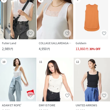
Futier Land
COLLAGE GALLARDAGALANTE
Goldwin
2,989
4,950
13,860
円
円
円
30
%
OFF
10
11
12
ADAM ET ROPE'
EIMY ISTOIRE
UNITED ARROWS