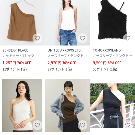
SENSE OF PLACE
UNITED ARROWS LTD. OUTLET
TOMORROWLAND
カットソー・Tシャツ
ノースリーブ・タンクトップ
ノースリーブ・タンクトップ
1,287
2,970
5,500
円
70
%
OFF
円
70
%
OFF
円
68
%
OFF
11
ポイント
(
1倍
)
27
ポイント
(
1倍
)
50
ポイント
(
1倍
)