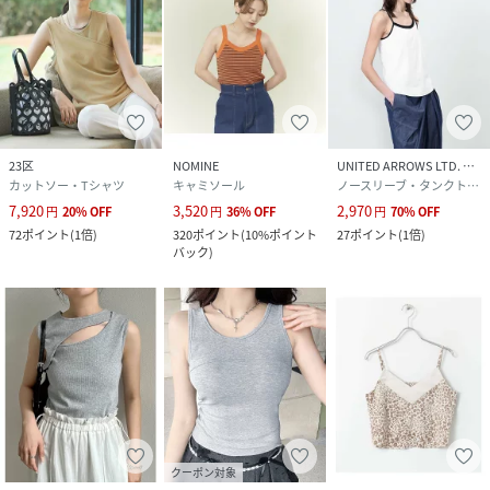
23区
NOMINE
UNITED ARROWS LTD. OUTLET
カットソー・Tシャツ
キャミソール
ノースリーブ・タンクトップ
7,920
3,520
2,970
円
20
%
OFF
円
36
%
OFF
円
70
%
OFF
72
ポイント
(
1倍
)
320
ポイント
(
10%ポイント
27
ポイント
(
1倍
)
バック
)
クーポン対象