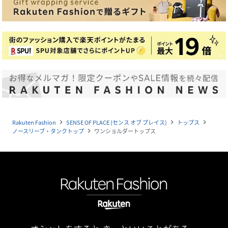
Rakuten Fashion
SENSE OF PLACE (センス オブ プレイス)
トップス
navigate_next
navigate_next
navigate_next
ノースリーブ・タンクトップ
ワンショルダートップス
navigate_next