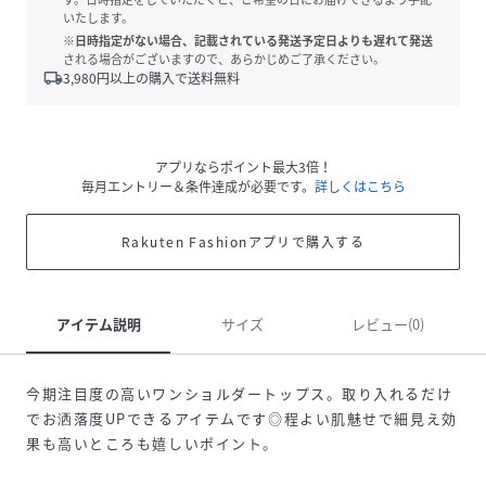
いたします。
※日時指定がない場合、記載されている発送予定日よりも遅れて発送
される場合がございますので、あらかじめご了承ください。
local_shipping
3,980
円以上の購入で送料無料
アプリならポイント最大3倍！
毎月エントリー＆条件達成が必要です。
詳しくはこちら
Rakuten Fashionアプリで購入する
アイテム説明
サイズ
レビュー(0)
今期注目度の高いワンショルダートップス。取り入れるだけ
でお洒落度UPできるアイテムです◎程よい肌魅せで細見え効
果も高いところも嬉しいポイント。