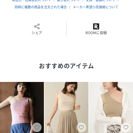
同時に複数の商品を注文された場合
メーカー希望小売価格について
性別タイプ
レディース
原産国
中国
シェア
ROOMに投稿
素材
綿60% ポリエステル40%
サイズ
S、M
クリーニング
洗濯機洗い可
おすすめのアイテム
ドライクリーニング
品番
R88818_AA95
(
AA95-21B189-f5T-4 R88818
)