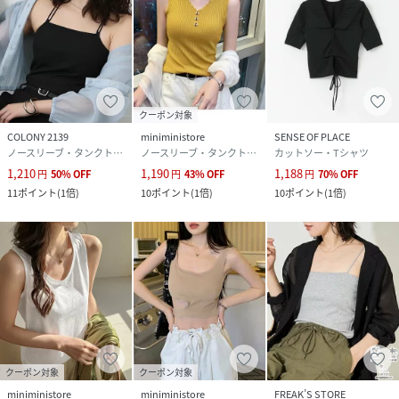
クーポン対象
COLONY 2139
miniministore
SENSE OF PLACE
ノースリーブ・タンクトップ
ノースリーブ・タンクトップ
カットソー・Tシャツ
1,210
1,190
1,188
円
50
%
OFF
円
43
%
OFF
円
70
%
OFF
11
ポイント
(
1倍
)
10
ポイント
(
1倍
)
10
ポイント
(
1倍
)
クーポン対象
クーポン対象
miniministore
miniministore
FREAK’S STORE