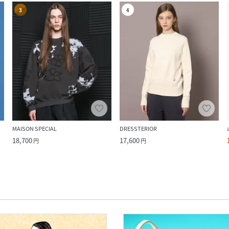
3
4
MAISON SPECIAL
DRESSTERIOR
18,700
17,600
円
円