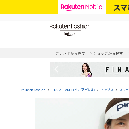
ブランドから探す
ショップから探す
navigate_before
Rakuten Fashion
PING APPAREL (ピン アパレル)
トップス
スウェ
navigate_next
navigate_next
navigate_next