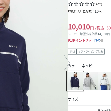
star_border
star_border
star_border
star_border
star_border
(
-
件
)
10
お気に入り登録数：
人
10,010
円 /税込
30
メーカー希望小売価格
14,300
円
91
ポイント
1倍
内訳
SALE
ギフトラッピング対象
カラー：
ネイビー
サイズ
残りわず