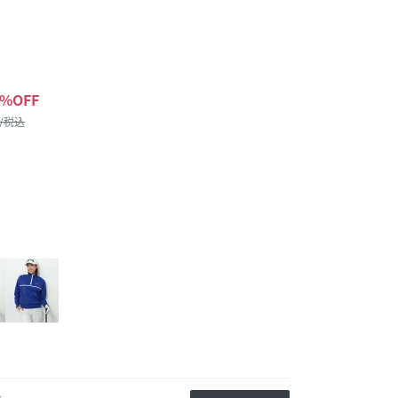
%OFF
 /税込
か