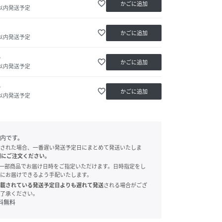
favorite_border
かごに追加
日以内発送予定
favorite_border
かごに追加
日以内発送予定
か
favorite_border
かごに追加
日以内発送予定
か
favorite_border
かごに追加
日以内発送予定
内です。
された場合、一番遅い発送予定日にまとめて発送いたしま
別にご注文ください。
onでは、一部商品でお届け日時をご指定いただけます。日時指定をし
にお届けできるよう手配いたします。
載されている発送予定日よりも遅れて発送
される場合がござ
了承ください。
料無料