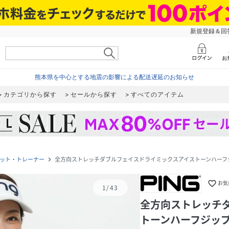
新規登録＆回答
熊本県を中心とする地震の影響による配送遅延のお知らせ
カテゴリから探す
セールから探す
すべてのアイテム
ット・トレーナー
全方向ストレッチダブルフェイスドライミックスアイストーンハーフジップカッ
navigate_next
favorite_border
お気
1
/
43
全方向ストレッチ
トーンハーフジップカッ