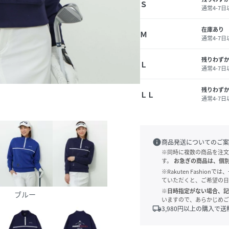
Ｓ
通常4-7
在庫あり
Ｍ
通常4-7
残りわず
Ｌ
通常4-7
残りわず
ＬＬ
通常4-7
info
商品発送についてのご案
※同時に複数の商品を注文
す。
お急ぎの商品は、個
※Rakuten Fashi
ていただくと、ご希望の日
※日時指定がない場合、記
ブルー
いますので、あらかじめご
local_shipping
3,980
円以上の購入で送