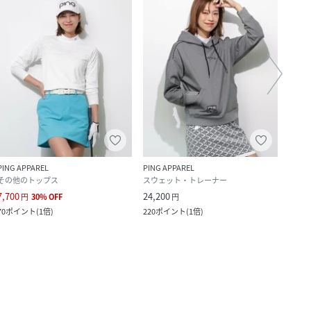
PING APPAREL
PING APPAREL
PING 
その他のトップス
スウェット・トレーナー
ベス
7,700
24,200
8,470
円
30
%
OFF
円
70
ポイント
(
1倍
)
220
ポイント
(
1倍
)
77
ポ