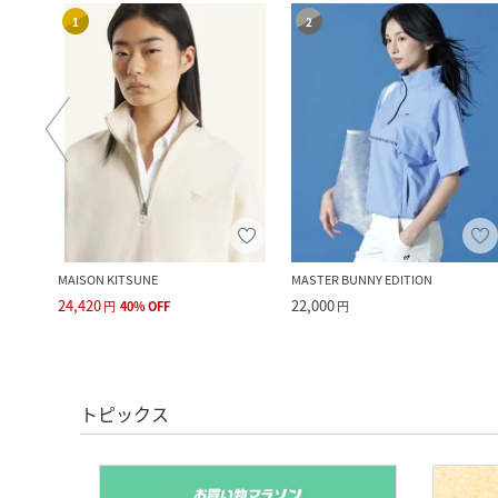
1
2
MAISON KITSUNE
MASTER BUNNY EDITION
24,420
22,000
円
40
%
OFF
円
トピックス