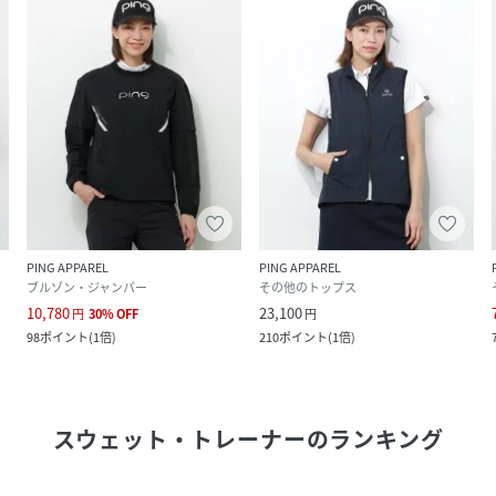
PING APPAREL
PING APPAREL
ブルゾン・ジャンパー
その他のトップス
10,780
23,100
円
30
%
OFF
円
98
ポイント
(
1倍
)
210
ポイント
(
1倍
)
スウェット・トレーナー
のランキング