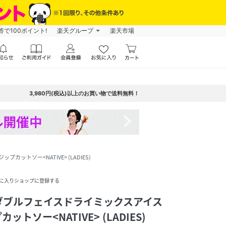
で100ポイント!
楽天グループ
楽天市場
3,980円(税込)以上のお買い物で送料無料！
navigate_next
トソー<NATIVE> (LADIES)
に入りショップに登録する
ダブルフェイスドライミックスアイス
トソー<NATIVE> (LADIES)