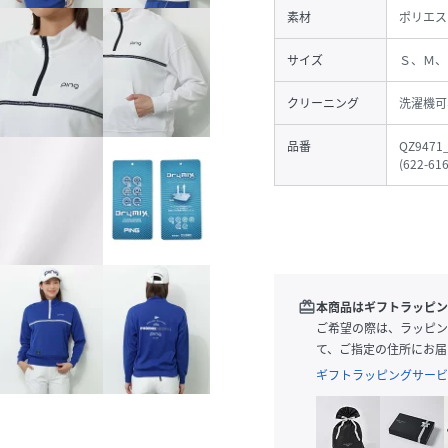
素材
ポリエス
サイズ
Ｓ、Ｍ、
クリーニング
洗濯機可
品番
QZ9471
(
622-61
redeem
本商品はギフトラッピン
ご希望の際は、ラッピン
て、ご指定の住所にお届
ギフトラッピングサービ