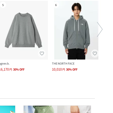
5
6
7
agnes b.
THE NORTH FACE
FREAK
16,170
10,010
9,094
円
30
%
OFF
円
30
%
OFF