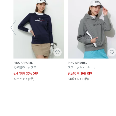
PING APPAREL
PING APPAREL
その他のトップス
スウェット・トレーナー
8,470
9,240
円
30
%
OFF
円
30
%
OFF
77
ポイント
(
1倍
)
84
ポイント
(
1倍
)