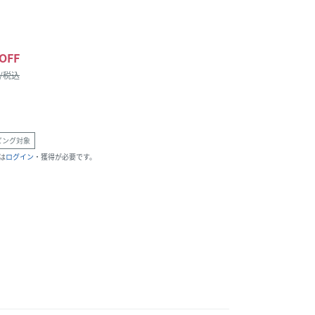
OFF
 /税込
ピング対象
は
ログイン
・獲得が必要です。