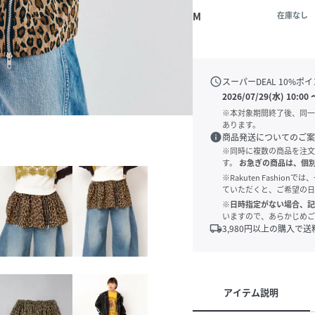
M
在庫なし
schedule
スーパーDEAL
10
%ポイ
2026/07/29(水) 10:00
※本対象期間終了後、同一
あります。
info
商品発送についてのご案
※同時に複数の商品を注文
す。
お急ぎの商品は、個
※Rakuten Fashi
ていただくと、ご希望の日
※日時指定がない場合、記
いますので、あらかじめご
local_shipping
3,980
円以上の購入で送
アイテム説明