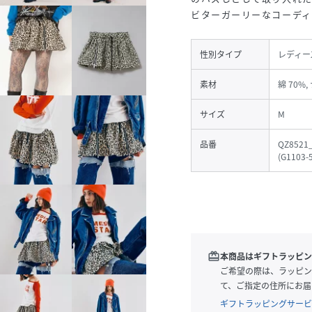
ビターガーリーなコーデ
性別タイプ
レディー
素材
綿 70%,
サイズ
M
品番
QZ8521
(
G1103-
redeem
本商品はギフトラッピン
ご希望の際は、ラッピン
て、ご指定の住所にお届
ギフトラッピングサービ