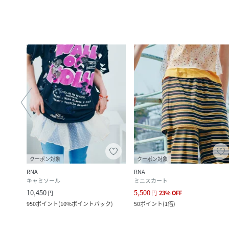
クーポン対象
クーポン対象
RNA
RNA
キャミソール
ミニスカート
10,450
5,500
円
円
23
%
OFF
950
ポイント
(
10%ポイントバック
)
50
ポイント
(
1倍
)