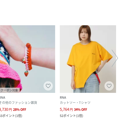
クーポン対象
クー
RNA
RNA
RNA
その他のファッション雑貨
カットソー・Tシャツ
その
4,730
5,764
8,250
円
28
%
OFF
円
34
%
OFF
43
ポイント
(
1倍
)
52
ポイント
(
1倍
)
750
ポ