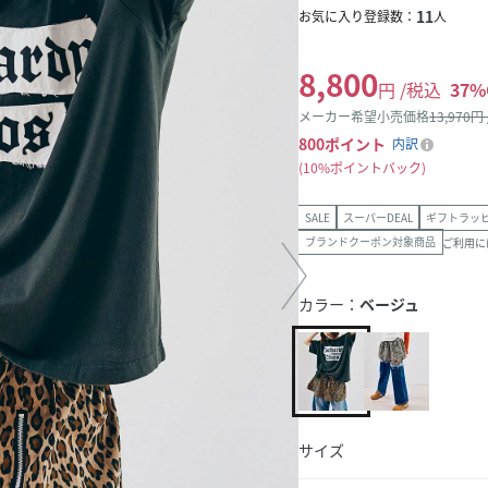
11
お気に入り登録数：
人
8,800
円 /税込
37
%
メーカー希望小売価格
13,970
円
800
ポイント
内訳
10%ポイントバック
SALE
スーパーDEAL
ギフトラッ
ブランドクーポン対象商品
ご利用に
カラー：
ベージュ
サイズ