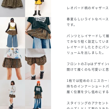
レオパード柄のギャザース
春夏らしいライトなベー
です。
パンツとレイヤードして
てかなり短く設定していま
レイヤードしたときにパ
リュームを出しました。
フロントのZipはデザイ
開けて履くのも可愛いと思
1枚では短めのミニスカー
持ちのインナーショート
履く位置を少し低めにす
スタイリングのアクセント
のハズしとして取り入れた