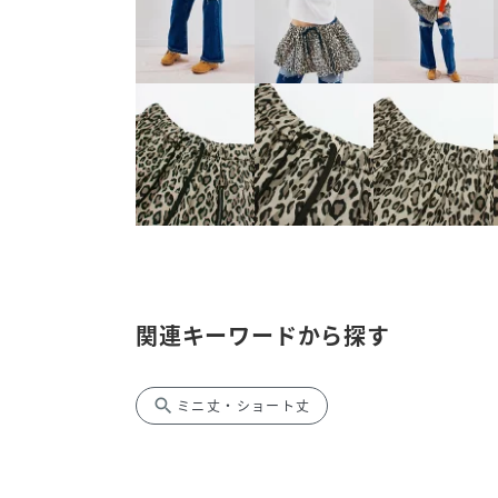
関連キーワードから探す
search
ミニ丈・ショート丈