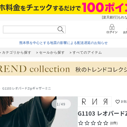
[楽天銀行]もれ
熊本県を中心とする地震の影響による配送遅延のお知らせ
カテゴリから探す
セールから探す
すべてのアイテム
G1103 レオパードZipギャザーミニ
_next
favorite_border
お気
1
/
49
G1103 レオパー
star_border
star_border
star_border
star_border
star_border
(
0
件
)