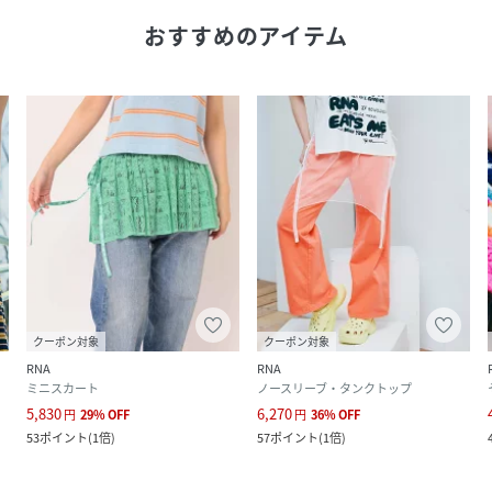
おすすめのアイテム
クーポン対象
クーポン対象
RNA
RNA
ミニスカート
ノースリーブ・タンクトップ
5,830
6,270
円
29
%
OFF
円
36
%
OFF
53
ポイント
(
1倍
)
57
ポイント
(
1倍
)