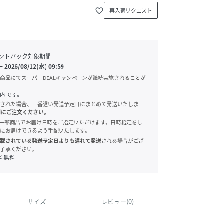
favorite_border
再入荷リクエスト
ントバック対象期間
〜
2026/08/12(水) 09:59
商品にてスーパーDEALキャンペーンが継続実施されることが
内です。
された場合、一番遅い発送予定日にまとめて発送いたしま
別にご注文ください。
onでは、一部商品でお届け日時をご指定いただけます。日時指定をし
にお届けできるよう手配いたします。
載されている発送予定日よりも遅れて発送
される場合がござ
了承ください。
料無料
サイズ
レビュー(0)