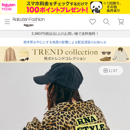
menu
home
search
favorite_border
shopping_cart
lock_outline
メニュー
トップ
検索
お気に入り
カート
ログイン
3,980円(税込)以上のお買い物で送料無料！
熊本県を中心とする地震の影響による配送遅延のお知らせ
1
/
37