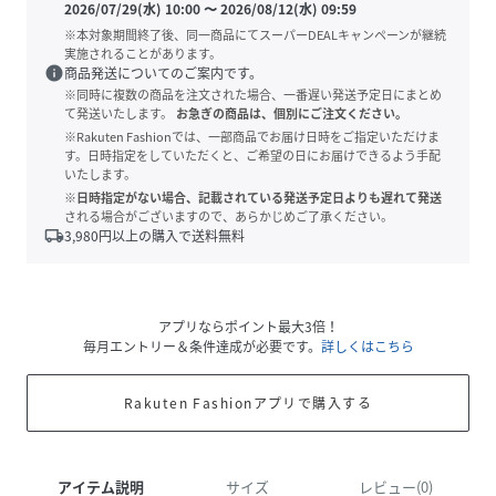
2026/07/29(水) 10:00
〜
2026/08/12(水) 09:59
※本対象期間終了後、同一商品にてスーパーDEALキャンペーンが継続
実施されることがあります。
info
商品発送についてのご案内です。
※同時に複数の商品を注文された場合、一番遅い発送予定日にまとめ
て発送いたします。
お急ぎの商品は、個別にご注文ください。
※Rakuten Fashionでは、一部商品でお届け日時をご指定いただけま
す。日時指定をしていただくと、ご希望の日にお届けできるよう手配
いたします。
※日時指定がない場合、記載されている発送予定日よりも遅れて発送
される場合がございますので、あらかじめご了承ください。
local_shipping
3,980
円以上の購入で送料無料
アプリならポイント最大3倍！
毎月エントリー＆条件達成が必要です。
詳しくはこちら
Rakuten Fashionアプリで購入する
アイテム説明
サイズ
レビュー(0)