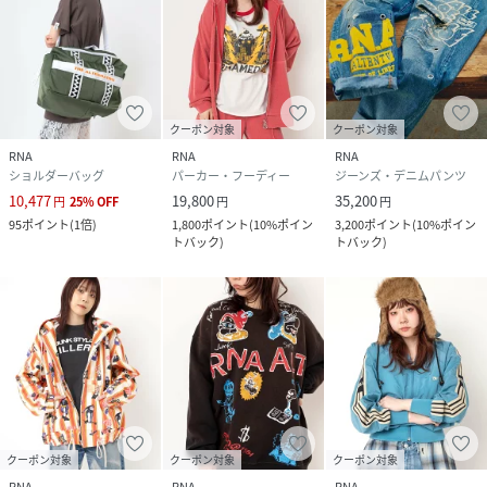
クーポン対象
クーポン対象
RNA
RNA
RNA
ショルダーバッグ
パーカー・フーディー
ジーンズ・デニムパンツ
10,477
19,800
35,200
円
25
%
OFF
円
円
95
ポイント
(
1倍
)
1,800
ポイント
(
10%ポイン
3,200
ポイント
(
10%ポイン
トバック
)
トバック
)
クーポン対象
クーポン対象
クーポン対象
RNA
RNA
RNA