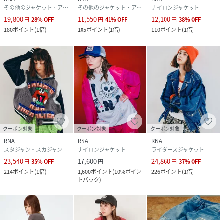
(
J2187-2-546-3 QZ8518
)
その他のジャケット・アウター
その他のジャケット・アウター
ナイロンジャケット
19,800
11,550
12,100
円
28
%
OFF
円
41
%
OFF
円
38
%
OFF
180
ポイント
(
1倍
)
105
ポイント
(
1倍
)
110
ポイント
(
1倍
)
クーポン対象
クーポン対象
クーポン対象
RNA
RNA
RNA
スタジャン・スカジャン
ナイロンジャケット
ライダースジャケット
23,540
17,600
24,860
円
35
%
OFF
円
円
37
%
OFF
214
ポイント
(
1倍
)
1,600
ポイント
(
10%ポイン
226
ポイント
(
1倍
)
トバック
)