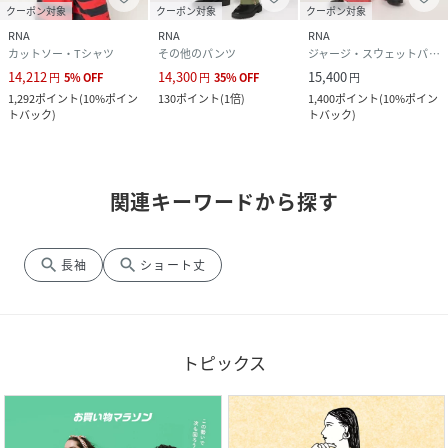
クーポン対象
クーポン対象
クーポン対象
RNA
RNA
RNA
カットソー・Tシャツ
その他のパンツ
ジャージ・スウェットパンツ
14,212
14,300
15,400
円
5
%
OFF
円
35
%
OFF
円
1,292
ポイント
(
10%ポイン
130
ポイント
(
1倍
)
1,400
ポイント
(
10%ポイン
トバック
)
トバック
)
関連キーワードから探す
search
search
長袖
ショート丈
トピックス