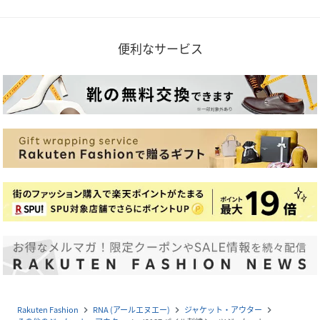
便利なサービス
Rakuten Fashion
RNA (アールエヌエー)
ジャケット・アウター
navigate_next
navigate_next
navigate_next