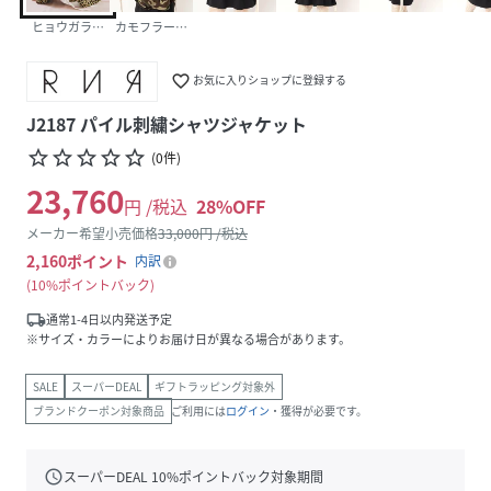
ヒョウガラプリント
カモフラージュプリント
favorite_border
お気に入りショップに登録する
J2187 パイル刺繍シャツジャケット
star_border
star_border
star_border
star_border
star_border
(
0
件
)
23,760
円 /税込
28
%OFF
メーカー希望小売価格
33,000
円 /税込
2,160
ポイント
内訳
10%ポイントバック
local_shipping
通常1-4日以内発送予定
※サイズ・カラーによりお届け日が異なる場合があります。
SALE
スーパーDEAL
ギフトラッピング対象外
ブランドクーポン対象商品
ご利用には
ログイン
・獲得が必要です。
schedule
スーパーDEAL
10
%ポイントバック対象期間