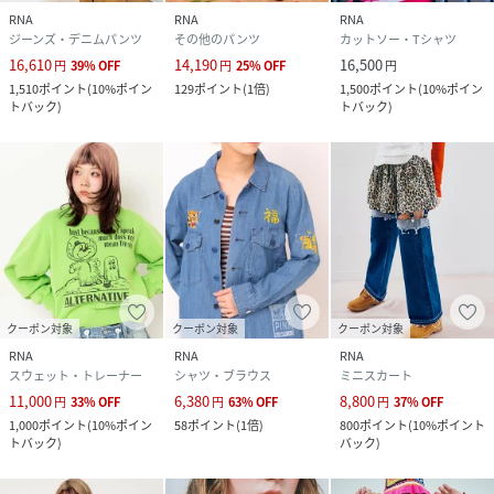
RNA
RNA
RNA
ジーンズ・デニムパンツ
その他のパンツ
カットソー・Tシャツ
16,610
14,190
16,500
円
39
%
OFF
円
25
%
OFF
円
1,510
ポイント
(
10%ポイン
129
ポイント
(
1倍
)
1,500
ポイント
(
10%ポイン
トバック
)
トバック
)
クーポン対象
クーポン対象
クーポン対象
RNA
RNA
RNA
スウェット・トレーナー
シャツ・ブラウス
ミニスカート
11,000
6,380
8,800
円
33
%
OFF
円
63
%
OFF
円
37
%
OFF
1,000
ポイント
(
10%ポイン
58
ポイント
(
1倍
)
800
ポイント
(
10%ポイント
トバック
)
バック
)