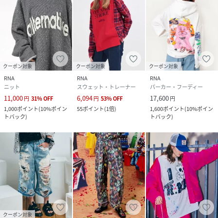
クーポン対象
クーポン対象
クーポン対象
RNA
RNA
RNA
ニット
スウェット・トレーナー
パーカー・フーディー
11,000
6,094
17,600
円
31
%
OFF
円
53
%
OFF
円
1,000
ポイント
(
10%ポイン
55
ポイント
(
1倍
)
1,600
ポイント
(
10%ポイン
トバック
)
トバック
)
クーポン対象