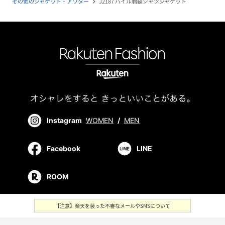
その他のジャケット・アウター
J2187 パイル刺繍シャツジャケット
navigate_next
Instagram
WOMEN
/
MEN
Facebook
LINE
ROOM
【注意】楽天を装った不審なメールやSMSについて