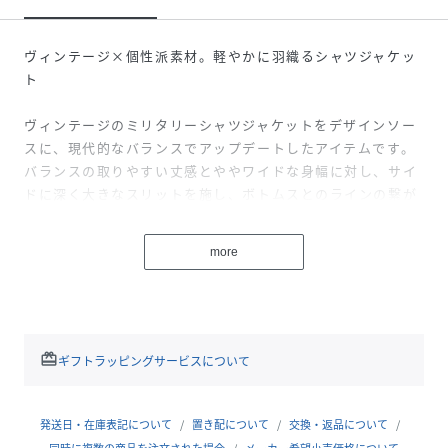
ヴィンテージ×個性派素材。軽やかに羽織るシャツジャケッ
ト
ヴィンテージのミリタリーシャツジャケットをデザインソー
スに、現代的なバランスでアップデートしたアイテムです。
バランスの取りやすい丈感とややワイドな身幅に対し、サイ
ドに深く大きなスリットを施し、ボトムスとのラインの繋が
りを美しく見せてくれます。スリットに入ったリボンは、結
んでアクセントにしたり、そのまま垂らして抜け感を出した
more
りと、お好みでアレンジ可能です。
バックには、存在感のあるパイル刺繍を大胆にあしらい、後
ろ姿にインパクトのあるアクセントをプラスしました。Tシ
ャツなどの上に一枚で軽く羽織るだけで様になる、主役級の
アイテムです。特に魅力的なのは、個性豊かなベース素材の
redeem
ギフトラッピングサービスについて
バリエーションです。
024（ブルー）：国内製造のアンティークなジャージのよう
発送日・在庫表記について
置き配について
交換・返品について
な、スポーティーで軽快な印象の素材を採用しています。