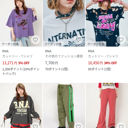
クーポン対象
クーポン対象
クーポン対象
RNA
RNA
RNA
カットソー・Tシャツ
その他のファッション雑貨
カットソー・Tシャツ
13,271
7,700
10,450
円
5
%
OFF
円
円
34
%
OFF
1,206
ポイント
(
10%ポイン
70
ポイント
(
1倍
)
95
ポイント
(
1倍
)
トバック
)