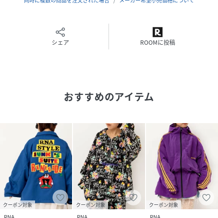
同時に複数の商品を注文された場合
メーカー希望小売価格について
512（ヒョウ柄）,546（カモフラージュ柄）：日本の旧式の
力織機（シャトル織機）で丁寧に織られたネル素材にプリン
トを施しています。シャトル織機ならではの低速で丁寧な織
シェア
ROOMに投稿
りが、糸に負担をかけず、独特の柔らかい風合いを生み出し
ています。現代では希少な、高品質で表情豊かな生地の魅力
をご堪能ください。
カラー：024（ブルー）／512（ヒョウ柄）／546（カモフラ
ージュ柄）
おすすめのアイテム
▼シリーズアイテム
R4440 ウェービーテープクロップドパンツ
性別タイプ
レディース
素材
024：ポリエステル100%512,546：綿 100%
サイズ
M
クーポン対象
クーポン対象
クーポン対象
品番
QZ8518_J2187
RNA
RNA
RNA