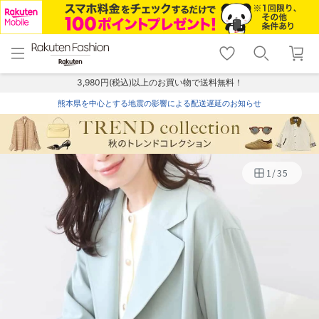
menu
home
search
favorite_border
shopping_cart
lock_outline
メニュー
トップ
検索
お気に入り
カート
ログイン
3,980円(税込)以上のお買い物で送料無料！
熊本県を中心とする地震の影響による配送遅延のお知らせ
1
/
35