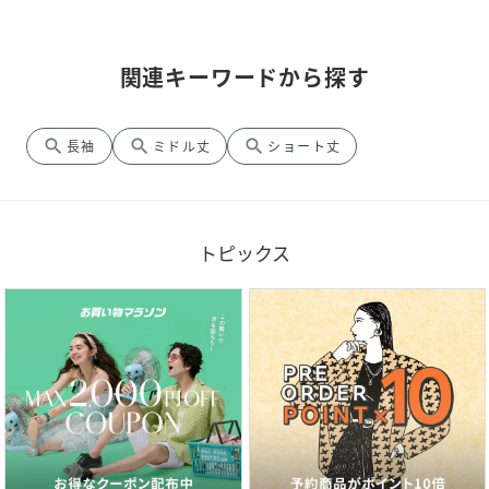
関連キーワードから探す
search
search
search
長袖
ミドル丈
ショート丈
トピックス