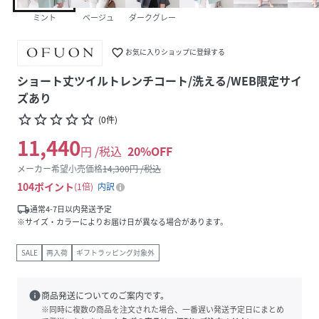
ミント
ベージュ
ダークグレー
favorite_border
お気に入りショップに登録する
ショート丈ツイルトレンチコート/洗える/WEB限定サイ
ズあり
star_border
star_border
star_border
star_border
star_border
(
0
件
)
11,440
円 /税込
20
%OFF
メーカー希望小売価格
14,300
円 /税込
104
ポイント
1倍
内訳
local_shipping
通常4-7日以内発送予定
※サイズ・カラーによりお届け日が異なる場合があります。
SALE
再入荷
ギフトラッピング対象外
info
商品発送についてのご案内です。
※同時に複数の商品を注文された場合、一番遅い発送予定日にまとめ