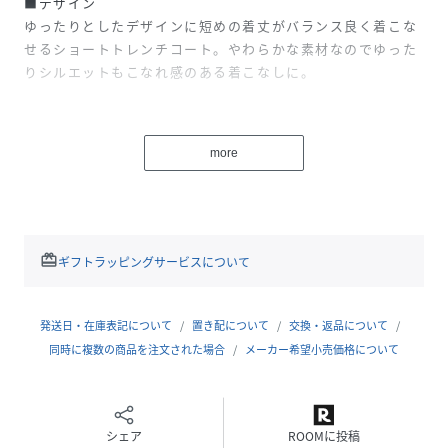
■デザイン
ゆったりとしたデザインに短めの着丈がバランス良く着こな
せるショートトレンチコート。やわらかな素材なのでゆった
りシルエットもこなれ感のある着こなしに。
■素材
やわらかできれいめなツイル素材は裏なしで軽い着心地が嬉
more
しい。春秋の季節の変わり目にちょうどいい素材感です。
■コーディネート
ショート丈と言ってもお尻はしっかりと隠れる着丈なので使
い勝手も◎。スカート、パンツとボトムを選ばず着回せま
redeem
ギフトラッピングサービスについて
す。ゆったりシルエットはニットなど肉感のあるトップスも
インできるのが嬉しい。
発送日・在庫表記について
置き配について
交換・返品について
--------------------
同時に複数の商品を注文された場合
メーカー希望小売価格について
着用シーズン
春：◎ 夏：× 秋：◎ 冬：×
--------------------
シェア
ROOMに投稿
洗濯表示：手洗い可