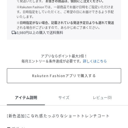
て発送いたします。
お急ぎの商品は、個別にご注文ください。
※Rakuten Fashionでは、一部商品でお届け日時をご指定いただけま
す。日時指定をしていただくと、ご希望の日にお届けできるよう手配
いたします。
※日時指定がない場合、記載されている発送予定日よりも遅れて発送
される場合がございますので、あらかじめご了承ください。
local_shipping
3,980
円以上の購入で送料無料
アプリならポイント最大3倍！
毎月エントリー＆条件達成が必要です。
詳しくはこちら
Rakuten Fashionアプリで購入する
アイテム説明
サイズ
レビュー(0)
[新色追加]こなれ感たっぷりなショートトレンチコート