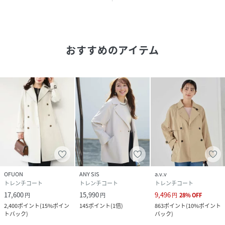
透け感：なし
裏地：なし
伸縮性：あり
生地の厚さ：やや薄手～ふつう
おすすめのアイテム
--------------------
※36サイズはWEB限定になります。
※自然光・照明の関係、パソコン・スマートフォンなどの環
境により、実際と色味が違って見える場合がございます。予
めご了承ください。商品の色味は、詳細画像をご参照くださ
い。
※サンプルでの撮影となるため、実際にお届けする商品と仕
様やサイズが異なる場合がございます。
OFUON
ANY SIS
a.v.v
トレンチコート
トレンチコート
トレンチコート
性別タイプ
レディース
17,600
15,990
9,496
円
円
円
28
%
OFF
2,400
ポイント
(
15%ポイン
145
ポイント
(
1倍
)
863
ポイント
(
10%ポイント
原産国
中国
トバック
)
バック
)