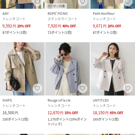
クーポン対象
ANY
ROPE' PICNIC
Petit Honfleur
トレンチコート
ステンカラーコート
トレンチコート
9,592
7,920
9,671
円
20
%
OFF
円
40
%
OFF
円
20
%
OFF
87
ポイント
(
1倍
)
72
ポイント
(
1倍
)
87
ポイント
(
1倍
)
SHIPS
Rouge vif la cle
UNTITLED
トレンチコート
トレンチコート
トレンチコート
16,500
12,870
18,150
円
円
35
%
OFF
円
45
%
OFF
150
ポイント
(
1倍
)
1,170
ポイント
(
10%ポイン
165
ポイント
(
1倍
)
トバック
)