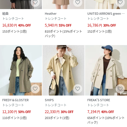
組曲
Heather
UNITED ARROWS green label relaxing
トレンチコート
トレンチコート
トレンチコート
16,830
5,940
16,786
円
40
%
OFF
円
55
%
OFF
円
30
%
OFF
153
ポイント
(
1倍
)
810
ポイント
(
15%ポイント
152
ポイント
(
1倍
)
バック
)
FREDY & GLOSTER
SHIPS
FREAK’S STORE
トレンチコート
トレンチコート
トレンチコート
12,100
22,330
7,194
円
50
%
OFF
円
30
%
OFF
円
40
%
OFF
110
ポイント
(
1倍
)
203
ポイント
(
1倍
)
654
ポイント
(
10%ポイント
バック
)