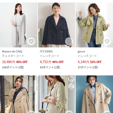
素材
ポリエステル 93% ポリウレタン 7%
サイズ
S、M、L
クリーニング
手洗い可|石油系ドライクリーニング|ウェットク
リーニング
品番
QZ7769_FIJFD08130
(
FIJFD08130-30-036 QZ7769
)
Maison de CINQ
ITS'DEMO
grove
チェスターコート
トレンチコート
トレンチコート
18,480
4,752
4,140
円
40
%
OFF
円
46
%
OFF
円
52
%
OFF
168
ポイント
(
1倍
)
43
ポイント
(
1倍
)
37
ポイント
(
1倍
)