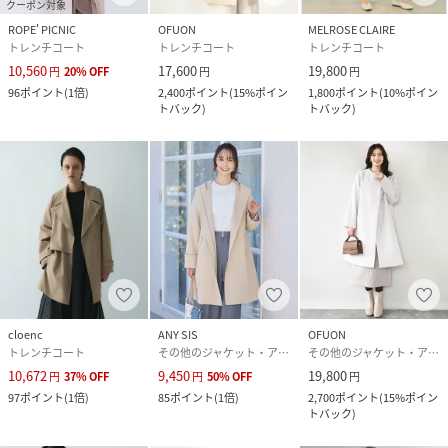
クーポン対象
ROPE' PICNIC
OFUON
MELROSE CLAIRE
トレンチコート
トレンチコート
トレンチコート
10,560
17,600
19,800
円
20
%
OFF
円
円
96
ポイント
(
1倍
)
2,400
ポイント
(
15%ポイン
1,800
ポイント
(
10%ポイン
トバック
)
トバック
)
cloenc
ANY SIS
OFUON
トレンチコート
その他のジャケット・アウター
その他のジャケット・アウター
10,672
9,450
19,800
円
37
%
OFF
円
50
%
OFF
円
97
ポイント
(
1倍
)
85
ポイント
(
1倍
)
2,700
ポイント
(
15%ポイン
トバック
)