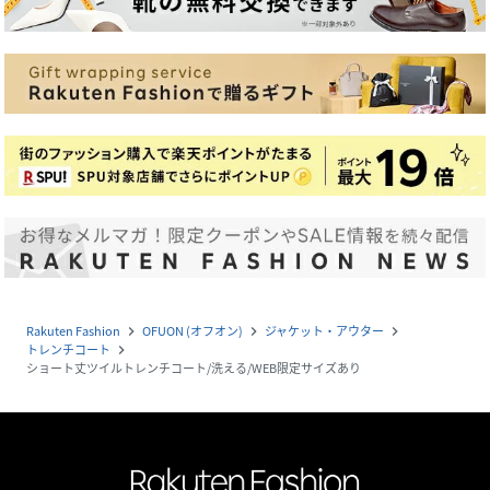
Rakuten Fashion
OFUON (オフオン)
ジャケット・アウター
navigate_next
navigate_next
navigate_next
トレンチコート
navigate_next
ショート丈ツイルトレンチコート/洗える/WEB限定サイズあり