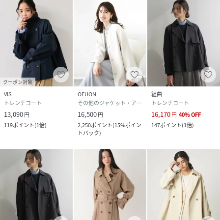
クーポン対象
VIS
OFUON
組曲
トレンチコート
その他のジャケット・アウター
トレンチコート
13,090
16,500
16,170
円
円
円
40
%
OFF
119
ポイント
(
1倍
)
2,250
ポイント
(
15%ポイン
147
ポイント
(
1倍
)
トバック
)