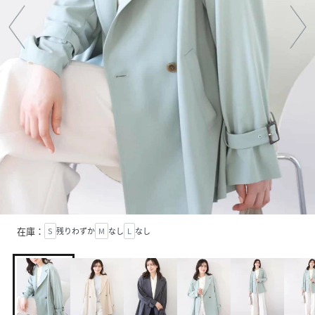
在庫：
S
残りわずか
M
なし
L
なし