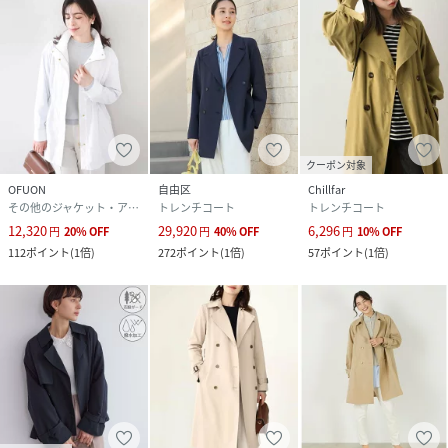
クーポン対象
OFUON
自由区
Chillfar
その他のジャケット・アウター
トレンチコート
トレンチコート
12,320
29,920
6,296
円
20
%
OFF
円
40
%
OFF
円
10
%
OFF
112
ポイント
(
1倍
)
272
ポイント
(
1倍
)
57
ポイント
(
1倍
)