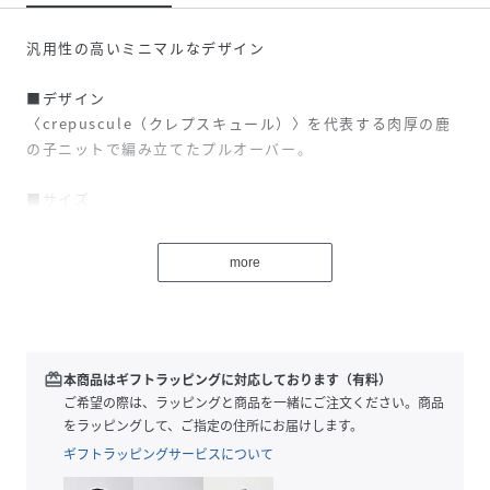
汎用性の高いミニマルなデザイン
■デザイン
〈crepuscule（クレプスキュール）〉を代表する肉厚の鹿
の子ニットで編み立てたプルオーバー。
■サイズ
身幅にゆとりを持たせたリラックスしたシルエット。
more
■ケア方法
水洗い・ウェットクリーニング両方可
（詳細は商品についている品質表示ラベルをご覧ください）
■メーカー品番
redeem
本商品はギフトラッピングに対応しております（有料）
国内2601-001
ご希望の際は、ラッピングと商品を一緒にご注文ください。商品
をラッピングして、ご指定の住所にお届けします。
crepuscule／クレプスキュール
ギフトラッピングサービスについて
数々のブランドのニットを手掛けている男女二人のニットデ