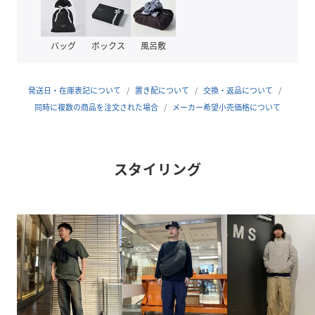
ザイナーが2012Spring/Summerに立ち上げる。天然素材
を中心としてニットアイテムを展開。
東京ニュージュネレーションと言われる東京ブランドを数多
バッグ
ボックス
風呂敷
く手掛け、高い職人技が駆使された上質なクオリティの高さ
とシンプルでクリーンなデザインが特徴。ウェアから小物ま
でユニセックスで展開し、ハンドメイドもこなすニット専門
発送日・在庫表記について
置き配について
交換・返品について
ブランド。
同時に複数の商品を注文された場合
メーカー希望小売価格について
性別タイプ
メンズ
スタイリング
原産国
日本製
素材
コットン67
% レーヨン31
% シルク2
%
サイズ
M、L、XL
品番
QZ6655_75