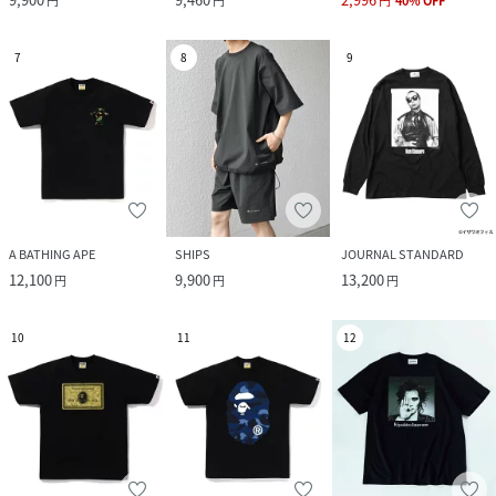
円
円
円
40
%
OFF
7
8
9
A BATHING APE
SHIPS
JOURNAL STANDARD
12,100
9,900
13,200
円
円
円
10
11
12