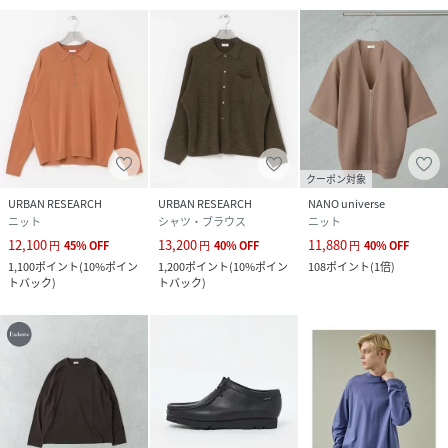
クーポン対象
URBAN RESEARCH
URBAN RESEARCH
NANO universe
ニット
シャツ・ブラウス
ニット
12,100
13,200
11,880
円
45
%
OFF
円
40
%
OFF
円
40
%
OFF
1,100
ポイント
(
10%ポイン
1,200
ポイント
(
10%ポイン
108
ポイント
(
1倍
)
トバック
)
トバック
)