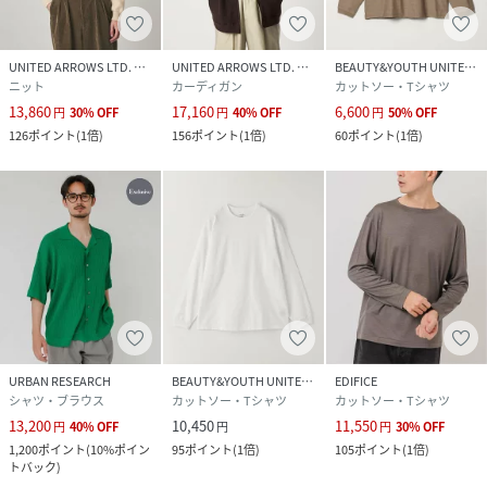
UNITED ARROWS LTD. OUTLET
UNITED ARROWS LTD. OUTLET
BEAUTY&YOUTH UNITED ARROWS
ニット
カーディガン
カットソー・Tシャツ
13,860
17,160
6,600
円
30
%
OFF
円
40
%
OFF
円
50
%
OFF
126
ポイント
(
1倍
)
156
ポイント
(
1倍
)
60
ポイント
(
1倍
)
URBAN RESEARCH
BEAUTY&YOUTH UNITED ARROWS
EDIFICE
シャツ・ブラウス
カットソー・Tシャツ
カットソー・Tシャツ
13,200
10,450
11,550
円
40
%
OFF
円
円
30
%
OFF
1,200
ポイント
(
10%ポイン
95
ポイント
(
1倍
)
105
ポイント
(
1倍
)
トバック
)