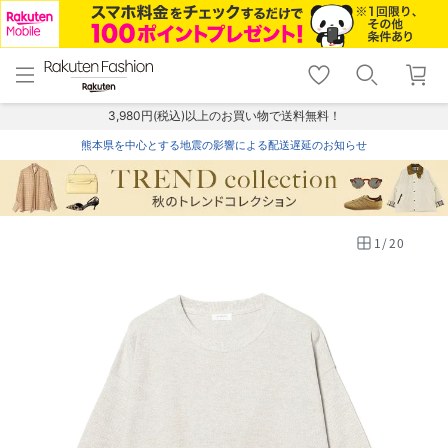
menu
home
search
favorite_border
shopping_cart
lock_outline
メニュー
トップ
検索
お気に入り
カート
ログイン
3,980円(税込)以上のお買い物で送料無料！
熊本県を中心とする地震の影響による配送遅延のお知らせ
1
/
20