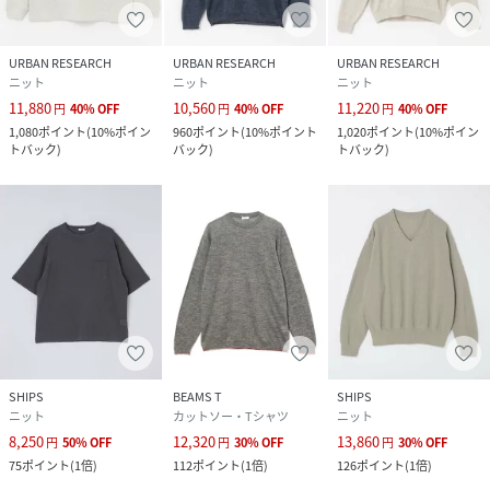
URBAN RESEARCH
URBAN RESEARCH
URBAN RESEARCH
ニット
ニット
ニット
11,880
10,560
11,220
円
40
%
OFF
円
40
%
OFF
円
40
%
OFF
1,080
ポイント
(
10%ポイン
960
ポイント
(
10%ポイント
1,020
ポイント
(
10%ポイン
トバック
)
バック
)
トバック
)
SHIPS
BEAMS T
SHIPS
ニット
カットソー・Tシャツ
ニット
8,250
12,320
13,860
円
50
%
OFF
円
30
%
OFF
円
30
%
OFF
75
ポイント
(
1倍
)
112
ポイント
(
1倍
)
126
ポイント
(
1倍
)