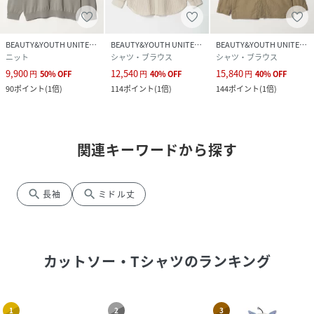
BEAUTY&YOUTH UNITED ARROWS
BEAUTY&YOUTH UNITED ARROWS
BEAUTY&YOUTH UNITED ARROWS
ニット
シャツ・ブラウス
シャツ・ブラウス
9,900
12,540
15,840
円
50
%
OFF
円
40
%
OFF
円
40
%
OFF
90
ポイント
(
1倍
)
114
ポイント
(
1倍
)
144
ポイント
(
1倍
)
関連キーワードから探す
search
search
長袖
ミドル丈
カットソー・Tシャツ
のランキング
1
2
3