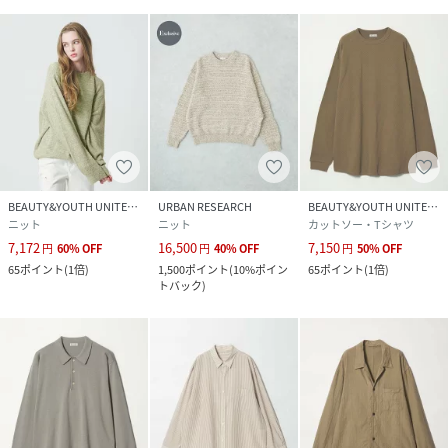
BEAUTY&YOUTH UNITED ARROWS
URBAN RESEARCH
BEAUTY&YOUTH UNITED ARROWS
ニット
ニット
カットソー・Tシャツ
7,172
16,500
7,150
円
60
%
OFF
円
40
%
OFF
円
50
%
OFF
65
ポイント
(
1倍
)
1,500
ポイント
(
10%ポイン
65
ポイント
(
1倍
)
トバック
)