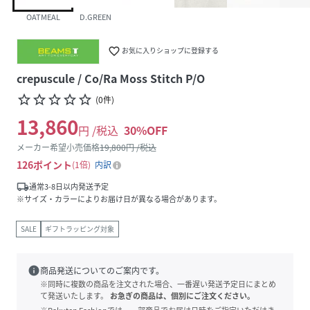
OATMEAL
D.GREEN
favorite_border
お気に入りショップに登録する
crepuscule / Co/Ra Moss Stitch P/O
star_border
star_border
star_border
star_border
star_border
(
0
件
)
13,860
円 /税込
30
%OFF
メーカー希望小売価格
19,800
円 /税込
126
ポイント
1倍
内訳
local_shipping
通常3-8日以内発送予定
※サイズ・カラーによりお届け日が異なる場合があります。
SALE
ギフトラッピング対象
info
商品発送についてのご案内です。
※同時に複数の商品を注文された場合、一番遅い発送予定日にまとめ
て発送いたします。
お急ぎの商品は、個別にご注文ください。