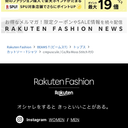
Rakuten Fashion
BEAMS T (ビームスT)
トップス
navigate_next
navigate_next
navigate_next
カットソー・Tシャツ
crepuscule / Co/Ra Moss Stitch P/O
navigate_next
Instagram
WOMEN
/
MEN