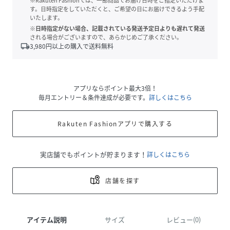
※Rakuten Fashionでは、一部商品でお届け日時をご指定いただけま
す。日時指定をしていただくと、ご希望の日にお届けできるよう手配
いたします。
※日時指定がない場合、記載されている発送予定日よりも遅れて発送
される場合がございますので、あらかじめご了承ください。
local_shipping
3,980
円以上の購入で送料無料
アプリならポイント最大3倍！
毎月エントリー＆条件達成が必要です。
詳しくはこちら
Rakuten Fashionアプリで購入する
実店舗でもポイントが貯まります！
詳しくはこちら
店舗を探す
アイテム説明
サイズ
レビュー(0)