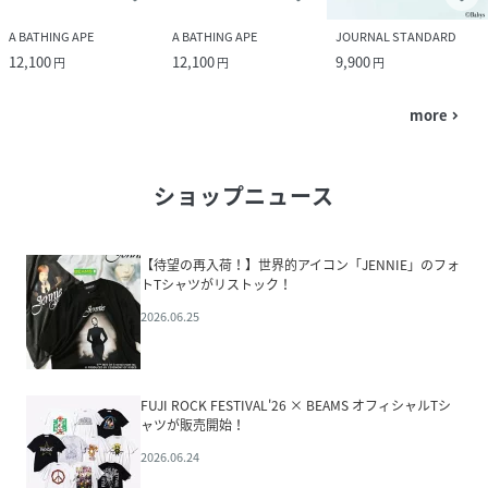
A BATHING APE
A BATHING APE
JOURNAL STANDARD
12,100
12,100
9,900
円
円
円
more
navigate_next
ショップニュース
【待望の再入荷！】世界的アイコン「JENNIE」のフォ
トTシャツがリストック！
2026.06.25
FUJI ROCK FESTIVAL'26 × BEAMS オフィシャルTシ
ャツが販売開始！
2026.06.24