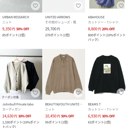
URBAN RESEARCH
UNITED ARROWS
ABAHOUSE
ニット
その他のシューズ・靴
カットソー・Tシャツ
9,350
29,700
8,800
円
50
%
OFF
円
円
20
%
OFF
85
ポイント
(
1倍
)
270
ポイント
(
1倍
)
800
ポイント
(
10%ポイント
バック
)
クーポン対象
Johnbull Private labo
BEAUTY&YOUTH UNITED ARROWS
BEAMS T
カーディガン
ニット
カットソー・Tシャツ
14,630
10,450
6,930
円
30
%
OFF
円
50
%
OFF
円
30
%
OFF
1,330
ポイント
(
10%ポイン
95
ポイント
(
1倍
)
63
ポイント
(
1倍
)
トバック
)