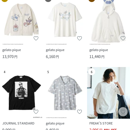
gelato pique
gelato pique
gelato pique
13,970
6,160
11,440
円
円
円
4
5
6
JOURNAL STANDARD
gelato pique
FREAK’S STORE
9,900
9,460
2,996