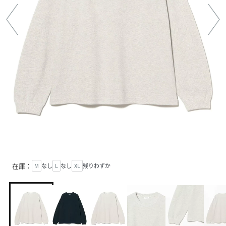
在庫：
M
なし
L
なし
XL
残りわずか