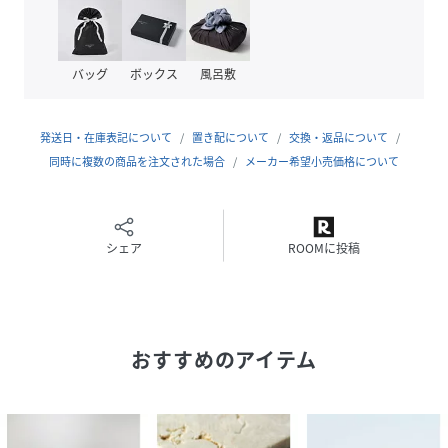
アレルギーを起こしにくい素材にはなりますが、体質や体調
等によりアレルギー反応が起こる可能性もございます。予め
ご了承ください。
バッグ
ボックス
風呂敷
【関連キーワード】
K10YGK1010Kゴールドシンプルスナップフープラインモチ
発送日・在庫表記について
置き配について
交換・返品について
ーフ地金ピアス金属アレルギー対応ギフトプレゼント贈り物
同時に複数の商品を注文された場合
メーカー希望小売価格について
母の日
性別タイプ
レディース
シェア
ROOMに投稿
原産国
日本
素材
K10YG
おすすめのアイテム
サイズ
FREE
品番
QZ2487_779992000
(
779992000-506-999 QZ2487
)