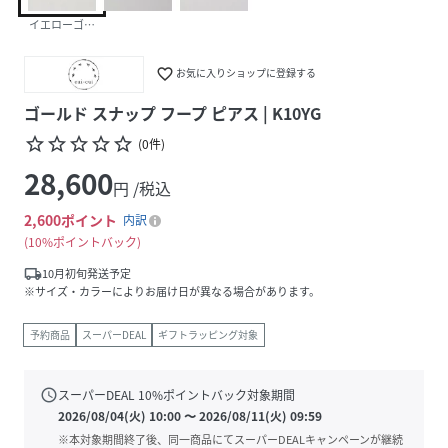
イエローゴールド
favorite_border
お気に入りショップに登録する
ゴールド スナップ フープ ピアス | K10YG
star_border
star_border
star_border
star_border
star_border
(
0
件
)
28,600
円 /税込
2,600
ポイント
内訳
10%ポイントバック
local_shipping
10月初旬発送予定
※サイズ・カラーによりお届け日が異なる場合があります。
予約商品
スーパーDEAL
ギフトラッピング対象
schedule
スーパーDEAL
10
%ポイントバック対象期間
2026/08/04(火) 10:00
〜
2026/08/11(火) 09:59
※本対象期間終了後、同一商品にてスーパーDEALキャンペーンが継続