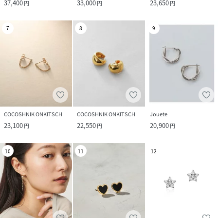
37,400
33,000
23,650
円
円
円
7
8
9
COCOSHNIK ONKITSCH
COCOSHNIK ONKITSCH
Jouete
23,100
22,550
20,900
円
円
円
10
11
12