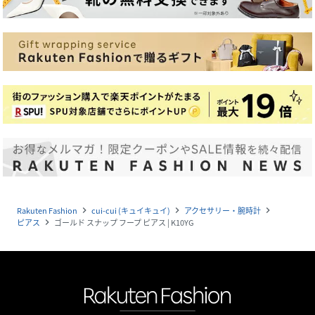
Rakuten Fashion
cui-cui (キュイキュイ)
アクセサリー・腕時計
navigate_next
navigate_next
navigate_next
ピアス
ゴールド スナップ フープ ピアス | K10YG
navigate_next