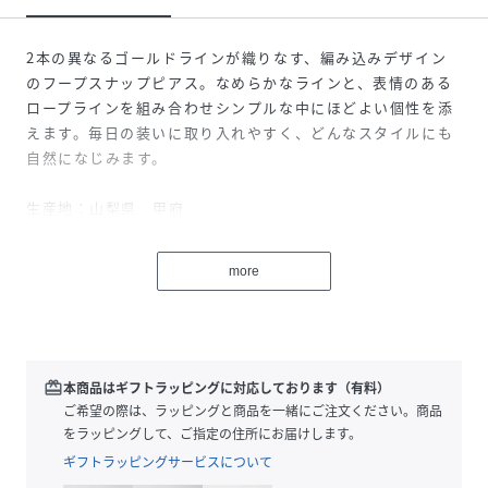
2本の異なるゴールドラインが織りなす、編み込みデザイン
のフープスナップピアス。なめらかなラインと、表情のある
ロープラインを組み合わせシンプルな中にほどよい個性を添
えます。毎日の装いに取り入れやすく、どんなスタイルにも
自然になじみます。
生産地：山梨県 甲府
【お修理について】
more
cui-cui［キュイキュイ］オリジナル商品(K10-K18のゴール
ドジュエリー)に関しましては、RAKUTENFASHIONでご購
入いただいた商品も全品お直しを承っております。お近くの
cui-cui店舗へ商品と保証書をご持参いただくか、配送修理
をご希望のお客様はcui-cui公式通販サイトへお問い合わせ
redeem
本商品はギフトラッピングに対応しております（有料）
ください。
ご希望の際は、ラッピングと商品を一緒にご注文ください。商品
をラッピングして、ご指定の住所にお届けします。
【ご注意】
ギフトラッピングサービスについて
金属アレルギー対応のニッケルフリージュエリーです。金属