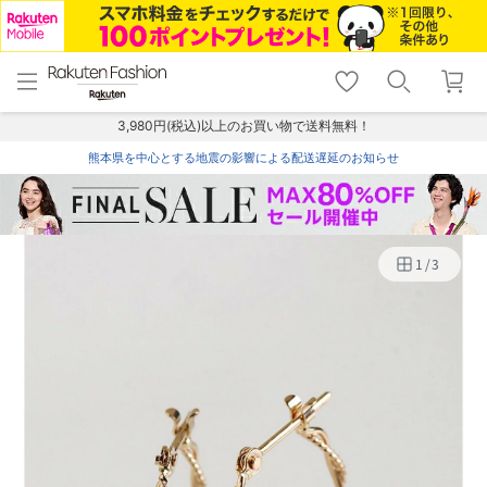
menu
home
search
favorite_border
shopping_cart
lock_outline
メニュー
トップ
検索
お気に入り
カート
ログイン
3,980円(税込)以上のお買い物で送料無料！
熊本県を中心とする地震の影響による配送遅延のお知らせ
1
/
3