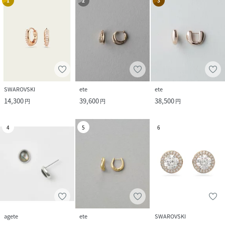
1
2
3
SWAROVSKI
ete
ete
14,300
39,600
38,500
円
円
円
4
5
6
agete
ete
SWAROVSKI