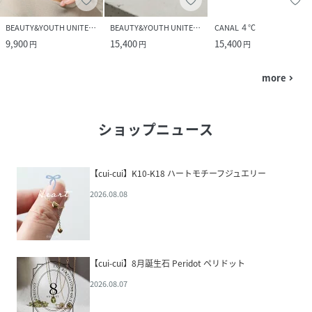
BEAUTY&YOUTH UNITED ARROWS
BEAUTY&YOUTH UNITED ARROWS
CANAL ４℃
9,900
15,400
15,400
円
円
円
more
navigate_next
ショップニュース
【cui-cui】K10-K18 ハートモチーフジュエリー
2026.08.08
【cui-cui】8月誕生石 Peridot ペリドット
2026.08.07