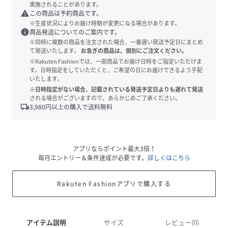
実施されることがあります。
warning
この商品は予約商品です。
※生産状況によりお届け時期が変更になる場合があります。
info
商品発送についてのご案内です。
※同時に複数の商品を注文された場合、一番遅い発送予定日にまとめ
て発送いたします。
お急ぎの商品は、個別にご注文ください。
※Rakuten Fashionでは、一部商品でお届け日時をご指定いただけま
す。日時指定をしていただくと、ご希望の日にお届けできるよう手配
いたします。
※日時指定がない場合、記載されている発送予定日よりも遅れて発送
される場合がございますので、あらかじめご了承ください。
local_shipping
3,980
円以上の購入で送料無料
アプリならポイント最大3倍！
毎月エントリー＆条件達成が必要です。
詳しくはこちら
Rakuten Fashionアプリで購入する
アイテム説明
サイズ
レビュー(0)