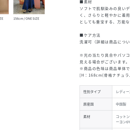
■素材
ソフトで肌馴染みの良い
く、さらりと軽やかに着
ZE
156cm / ONE SIZE
としても重宝する、万能な
■ケア方法
洗濯可（詳細は商品につ
※光の当たり具合やパソ
見える場合がございます
※商品の色味は商品単体
[H：168cm(骨格ナチュラ
性別タイプ
レディー
原産国
中国製
素材
コットン
ーヨン6