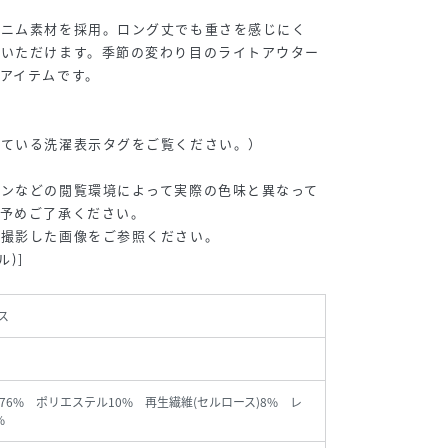
デニム素材を採用。ロング丈でも重さを感じにく
用いただけます。季節の変わり目のライトアウター
アイテムです。
いている洗濯表示タグをご覧ください。）
コンなどの閲覧環境によって実際の色味と異なって
。予めご了承ください。
で撮影した画像をご参照ください。
ル)]
ス
76% ポリエステル10% 再生繊維(セルロース)8% レ
%