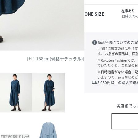
在庫あり
ONE SIZE
12時まで
info
商品発送についてのご案
※同時に複数の商品を注文
す。
お急ぎの商品は、個
[H：168cm(骨格ナチュラル)]
※Rakuten Fashi
ていただくと、ご希望の日
※日時指定がない場合、記
いますので、あらかじめご
local_shipping
3,980
円以上の購入で送
実店舗でも