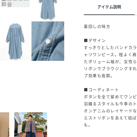
アイテム説明
着回しの味方
■デザイン
すっきりとしたバンドカ
ャツワンピース。程よく
たボリューム袖が、女性
リボンでブラウジングす
プ効果も抜群。
■コーディネート
ボタンを全て留めてワン
羽織るスタイルも今季のト
オンデニムのレイヤード
エストリボンをあえて結
も。