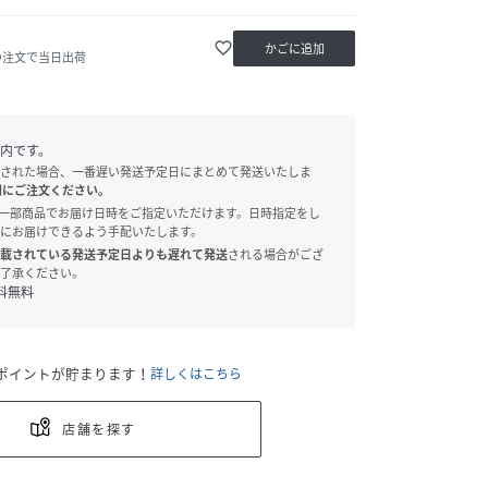
favorite_border
かごに追加
の注文で当日出荷
内です。
された場合、一番遅い発送予定日にまとめて発送いたしま
別にご注文ください。
onでは、一部商品でお届け日時をご指定いただけます。日時指定をし
にお届けできるよう手配いたします。
載されている発送予定日よりも遅れて発送
される場合がござ
了承ください。
料無料
ポイントが貯まります！
詳しくはこちら
店舗を探す