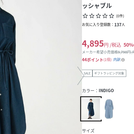
ッシャブル
star_border
star_border
star_border
star_border
star_border
(
0
件
)
137
お気に入り登録数：
人
4,895
円 /税込
50
%
メーカー希望小売価格
9,790
円 
44
ポイント
1倍
内訳
SALE
ギフトラッピング対象
カラー：
INDIGO
サイズ