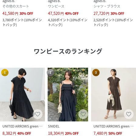
agnes b.
agnes b.
agnes b.
その他のスカート
ワンピース
シャツ・ブラウス
41,580
47,520
27,720
円
30
%
OFF
円
40
%
OFF
円
30
%
OFF
3,780
ポイント
(
10%ポイン
4,320
ポイント
(
10%ポイン
2,520
ポイント
(
10%ポイン
トバック
)
トバック
)
トバック
)
ワンピース
のランキング
1
2
3
UNITED ARROWS green label relaxing
SNIDEL
UNITED ARROWS green label relaxing
8,382
18,304
7,480
円
40
%
OFF
円
20
%
OFF
円
50
%
OFF