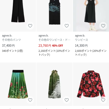
agnes b.
agnes b.
agnes b.
その他のパンツ
その他のワンピース・ドレス
ワンピース
37,400
23,760
14,300
円
円
40
%
OFF
円
340
ポイント
(
1倍
)
2,160
ポイント
(
10%ポイン
2,600
ポイント
(
20%ポイン
トバック
)
トバック
)