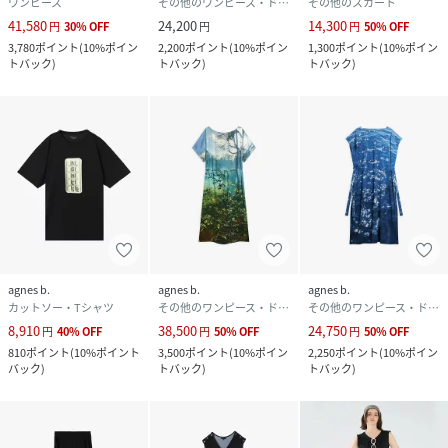
ワンピース
その他のワンピース・ドレス
その他のスカート
41,580
24,200
14,300
円
30
%
OFF
円
円
50
%
OFF
3,780
ポイント
(
10%ポイン
2,200
ポイント
(
10%ポイン
1,300
ポイント
(
10%ポイン
トバック
)
トバック
)
トバック
)
agnes b.
agnes b.
agnes b.
カットソー・Tシャツ
その他のワンピース・ドレス
その他のワンピース・ドレス
8,910
38,500
24,750
円
40
%
OFF
円
50
%
OFF
円
50
%
OFF
810
ポイント
(
10%ポイント
3,500
ポイント
(
10%ポイン
2,250
ポイント
(
10%ポイン
バック
)
トバック
)
トバック
)