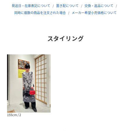
実寸情報
発送日・在庫表記について
置き配について
交換・返品について
2(M)
同時に複数の商品を注文された場合
メーカー希望小売価格について
肩幅：36ｃｍ/身丈：102ｃｍ/ウエスト：128ｃｍ/ヒップ：
128ｃｍ
身長モデル身長173着用サイズ：2
スタイリング
性別タイプ
レディース
原産国
ポルトガル
素材
レーヨン95%、 ポリウレタン5%
サイズ
2
品番
QZ2140_QF82NZ350000
(
QF82NZ350000-000-2 QZ2140
)
155cm / 2