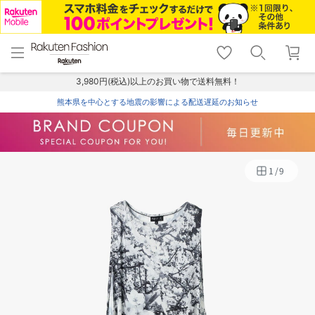
menu
home
search
favorite_border
shopping_cart
lock_outline
メニュー
トップ
検索
お気に入り
カート
ログイン
3,980円(税込)以上のお買い物で送料無料！
熊本県を中心とする地震の影響による配送遅延のお知らせ
1
/
9