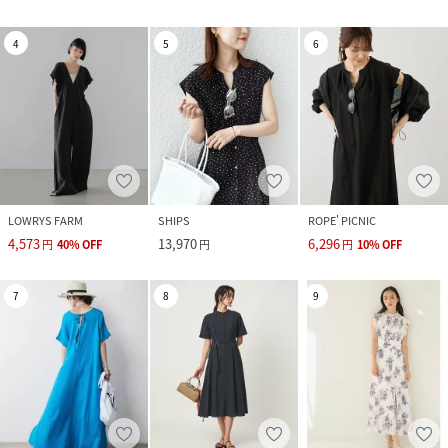
4
5
6
LOWRYS FARM
SHIPS
ROPE' PICNIC
4,573
13,970
6,296
円
40
%
OFF
円
円
10
%
OFF
7
8
9