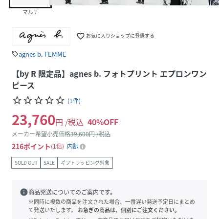
マルチ
favorite_border
お気に入りショップに登録する
agnes b. FEMME
sell
【by R 限定品】agnes b. フォトプリント エプロンワン
ピース
star_border
star_border
star_border
star_border
star_border
(
1
件
)
23,760
円 /税込
40
%OFF
メーカー希望小売価格
39,600
円 /税込
216
ポイント
1倍
内訳
SOLD OUT
SALE
ギフトラッピング対象
info
商品発送についてのご案内です。
※同時に複数の商品を注文された場合、一番遅い発送予定日にまとめ
て発送いたします。
お急ぎの商品は、個別にご注文ください。