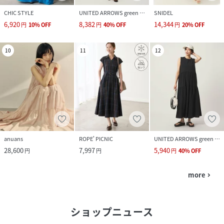
CHIC STYLE
UNITED ARROWS green label relaxing
SNIDEL
6,920
8,382
14,344
円
10
%
OFF
円
40
%
OFF
円
20
%
OFF
10
11
12
anuans
ROPE' PICNIC
UNITED ARROWS green label relaxing
28,600
7,997
5,940
円
円
円
40
%
OFF
more
navigate_next
ショップニュース