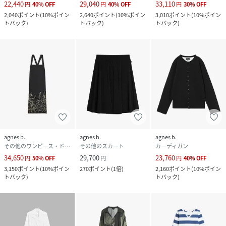
22,440
29,040
33,110
円
40
%
OFF
円
40
%
OFF
円
30
%
OFF
2,040
ポイント
(
10%ポイン
2,640
ポイント
(
10%ポイン
3,010
ポイント
(
10%ポイン
トバック
)
トバック
)
トバック
)
agnes b.
agnes b.
agnes b.
その他のワンピース・ドレス
その他のスカート
カーディガン
34,650
29,700
23,760
円
50
%
OFF
円
円
40
%
OFF
3,150
ポイント
(
10%ポイン
270
ポイント
(
1倍
)
2,160
ポイント
(
10%ポイン
トバック
)
トバック
)