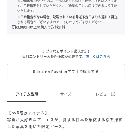
※Rakuten Fashionでは、一部商品でお届け日時をご指定いただけま
す。日時指定をしていただくと、ご希望の日にお届けできるよう手配
いたします。
※日時指定がない場合、記載されている発送予定日よりも遅れて発送
される場合がございますので、あらかじめご了承ください。
local_shipping
3,980
円以上の購入で送料無料
アプリならポイント最大3倍！
毎月エントリー＆条件達成が必要です。
詳しくはこちら
Rakuten Fashionアプリで購入する
アイテム説明
サイズ
レビュー(1)
【byR限定アイテム】
写真が大好きなアニエスが、愛する日本を象徴する桜を撮影
した写真を用いた限定ピース。