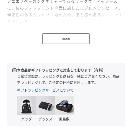
アニエスベーのシグネチャーであるワークウェアをソース
に、桜のフォトプリント全面に施したエプロンワンピース。
伸縮性のあるカットソー地のため、落ち感のあるシルエット
を楽しめます。
-サイド結び仕様
more
-ショルダーシーム
写真が大好きなアニエスは、自身が撮影した写真を表現する
キャンバスとして服を使うことにしました。
redeem
本商品はギフトラッピングに対応しております（有料）
Tシャツやスカート、ワンピースにプリントされたフォトプ
ご希望の際は、ラッピングと商品を一緒にご注文ください。商品
リントシリーズは、毎シーズンコレクションに登場する象徴
をラッピングして、ご指定の住所にお届けします。
的なアイテムです。
ギフトラッピングサービスについて
アニエスは実際に服の全面に写真が施された様子を思い浮か
べながら撮影をしています。
※商品にアテンションカードや品質表示タグが付属している
バッグ
ボックス
風呂敷
場合、必ずご確認の上お取り扱いください