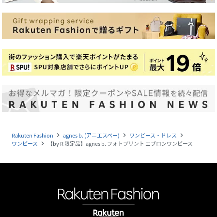
Rakuten Fashion
agnes b. (アニエスベー)
ワンピース・ドレス
navigate_next
navigate_next
navigate_next
ワンピース
【by R 限定品】agnes b. フォトプリント エプロンワンピース
navigate_next