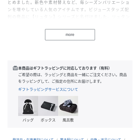
とめました。新色や素材替えなど、毎シーズンバリエーショ
ンを増やしている人気のアイテムです。ビジュースタッズ配
列の商品に【リュタン】シリーズと名付けました。リュタン
（lutin）とは、フランス語で【妖精（いたずら好きの小妖
精）】の意味。ビジューの煌めきは、まるで妖精がかける魔
more
法の粉のようにキラキラと輝き、スタッズのハードさは、妖
精のいたずら好きなスパイスの部分を表しています。セルフ
ォードのブランド名の由来であるセルフィッシュ（わがまま
な）に通ずる、ブランドを代表するアイコンモチーフのシリ
ーズ名です。
redeem
本商品はギフトラッピングに対応しております（有料）
ご希望の際は、ラッピングと商品を一緒にご注文ください。商品
今季は2026年の干支である【ホース（馬）】プリントを施し
をラッピングして、ご指定の住所にお届けします。
た特別なカラーもご用意しました。
ギフトラッピングサービスについて
品格のある佇まいのホースを小ぶりにプリントすることで、
スタイリングとも調和します。
【リュタン】ビジュースタッズフラグメントケース
（CWGG261543）のフラグメントケースにもホースプリント
バッグ
ボックス
風呂敷
を展開してます。
※照明の関係により、実際よりも色味が違って見える場合が
発送日・在庫表記について
置き配について
交換・返品について