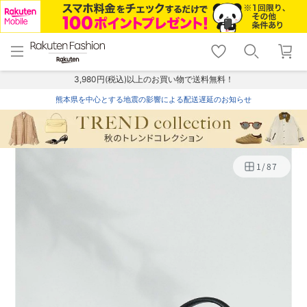
menu
home
search
favorite_border
shopping_cart
lock_outline
メニュー
トップ
検索
お気に入り
カート
ログイン
3,980円(税込)以上のお買い物で送料無料！
熊本県を中心とする地震の影響による配送遅延のお知らせ
1
/
87