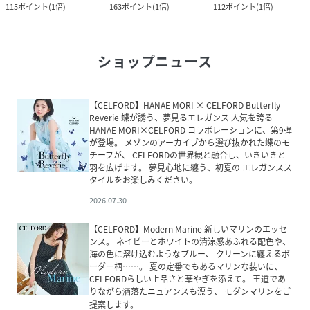
115
ポイント
(
1倍
)
163
ポイント
(
1倍
)
112
ポイント
(
1倍
)
ショップニュース
【CELFORD】HANAE MORI × CELFORD Butterfly
Reverie 蝶が誘う、夢見るエレガンス 人気を誇る
HANAE MORI×CELFORD コラボレーションに、第9弾
が登場。 メゾンのアーカイブから選び抜かれた蝶のモ
チーフが、 CELFORDの世界観と融合し、いきいきと
羽を広げます。 夢見心地に纏う、初夏の エレガンスス
タイルをお楽しみください。
2026.07.30
【CELFORD】Modern Marine 新しいマリンのエッセ
ンス。 ネイビーとホワイトの清涼感あふれる配色や、
海の色に溶け込むようなブルー、 クリーンに纏えるボ
ーダー柄……。 夏の定番でもあるマリンな装いに、
CELFORDらしい上品さと華やぎを添えて。 王道であ
りながら洒落たニュアンスも漂う、 モダンマリンをご
提案します。