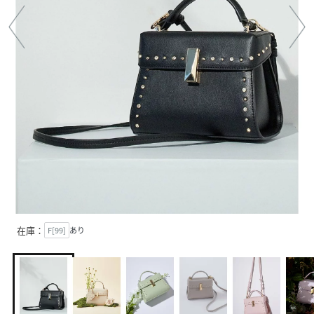
在庫：
F[99]
あり