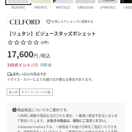
BLK[009]
IVR[003]
MNT[021]
GBEG[034]
LPNK[061]
LAV[0
favorite_border
お気に入りショップに登録する
【リュタン】ビジュースタッズポシェット
star_border
star_border
star_border
star_border
star_border
(
0
件
)
17,600
円 /税込
160
ポイント
1倍
内訳
local_shipping
通常1-4日以内発送予定
※サイズ・カラーによりお届け日が異なる場合があります。
再入荷
ギフトラッピング対象
info
商品発送についてのご案内です。
※同時に複数の商品を注文された場合、一番遅い発送予定日にまとめ
て発送いたします。
お急ぎの商品は、個別にご注文ください。
※Rakuten Fashionでは、一部商品でお届け日時をご指定いただけま
す。日時指定をしていただくと、ご希望の日にお届けできるよう手配