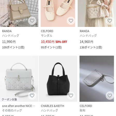
RANDA
CELFORD
RANDA
ハンドバッグ
サンダル
ハンドバッグ
11,990
10,450
14,960
円
円
50
%
OFF
円
109
ポイント
(
1倍
)
95
ポイント
(
1倍
)
136
ポイント
(
1倍
)
クーポン対象
one after another NICE CLAUP
CHARLES & KEITH
CELFORD
その他のバッグ
ハンドバッグ
財布