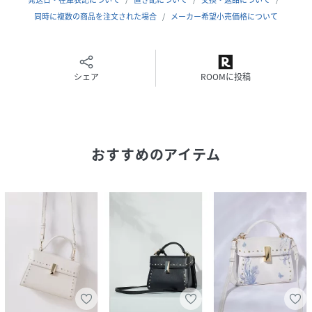
あります。
同時に複数の商品を注文された場合
メーカー希望小売価格について
またパソコン・スマートフォンなどの環境により、若干製品
と画像のカラーが異なる場合もございます。予めご了承くだ
さい。
商品の色味は、商品単品画像をご参照下さい。
シェア
ROOMに投稿
※商品画像はサンプルのため、色味やサイズ等の仕様に変更
がある場合がございますので、予めご了承ください。
性別タイプ
レディース
おすすめのアイテム
原産国
中国
素材
合成皮革/別布:ショルダー:合成皮革/裏地:GBEG:
ポリエステル95%,ポリウレタン5%/その他:ポリ
エステル100%
サイズ
F[99]
品番
QY7126_CWGB269504
(
CWGB269504-L1-3U QY7126
)