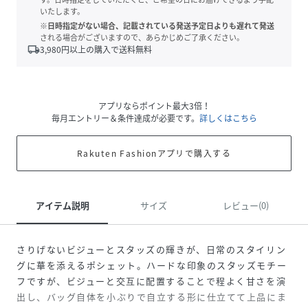
いたします。
※日時指定がない場合、記載されている発送予定日よりも遅れて発送
される場合がございますので、あらかじめご了承ください。
local_shipping
3,980
円以上の購入で送料無料
アプリならポイント最大3倍！
毎月エントリー＆条件達成が必要です。
詳しくはこちら
Rakuten Fashionアプリで購入する
アイテム説明
サイズ
レビュー(0)
さりげないビジューとスタッズの輝きが、日常のスタイリン
グに華を添えるポシェット。ハードな印象のスタッズモチー
フですが、ビジューと交互に配置することで程よく甘さを演
出し、バッグ自体を小ぶりで自立する形に仕立てて上品にま