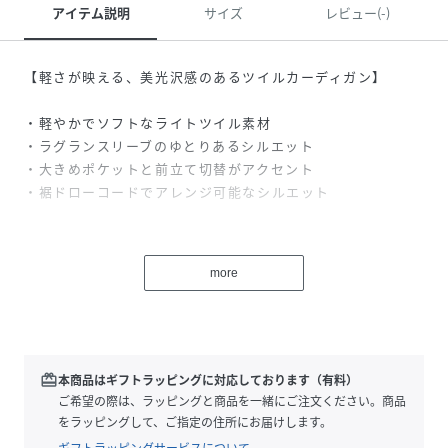
アイテム説明
サイズ
レビュー(-)
【軽さが映える、美光沢感のあるツイルカーディガン】
・軽やかでソフトなライトツイル素材
・ラグランスリーブのゆとりあるシルエット
・大きめポケットと前立て切替がアクセント
・裾ドローコードでアレンジ可能なシルエット
ほどよくゆとりを持たせたシルエットに、動きやすいラグラ
ンスリーブを組み合わせたカーディガン。
more
軽めのライトツイル生地を採用し、柔らかくソフトな風合い
で快適な着心地を実現しています。さらりとした表面感があ
り、季節の変わり目や室内での羽織りにも重宝する扱いやす
い素材感が魅力です。
前立ての切り替えや大きなポケットがデザインのポイントで
redeem
本商品はギフトラッピングに対応しております（有料）
シンプルながらも存在感のある一枚に。
ご希望の際は、ラッピングと商品を一緒にご注文ください。商品
裾には、ドローコードを採用しており、軽く絞ることで丸み
をラッピングして、ご指定の住所にお届けします。
のあるフォルムへと変化させることが可能。その日の気分や
ギフトラッピングサービスについて