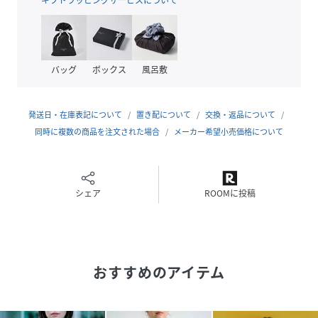
合わせるアイテムにより、シルエット調整ができ、着こなし
の幅が広がります。
長めのインナーと合わせてレイヤードスタイルを楽しんだ
り、ワンピースやボリュームボトムとのコーディネートにも
バッグ
ボックス
風呂敷
馴染みやすく、バランスの取りやすいシルエットです。
軽さと扱いやすさを重視しながらも、デザイン性をしっかり
と感じられる、日常に寄り添うライトアウター。
発送日・在庫表記について
置き配について
交換・返品について
季節を問わず活躍する頼れる一枚です。
同時に複数の商品を注文された場合
メーカー希望小売価格について
……………………
透け感：なし
厚さ：やや薄手
伸縮性：なし
シェア
ROOMに投稿
ポケット：あり
洗濯：可
……………………
コットン100%
おすすめのアイテム
◇着用レビュー
H160/着用サイズ2(M)