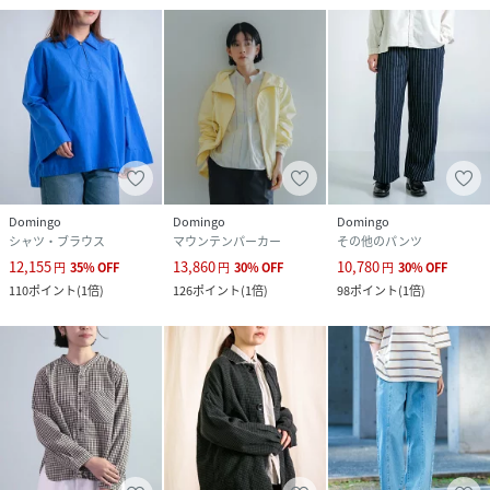
Domingo
Domingo
Domingo
シャツ・ブラウス
マウンテンパーカー
その他のパンツ
12,155
13,860
10,780
円
35
%
OFF
円
30
%
OFF
円
30
%
OFF
110
ポイント
(
1倍
)
126
ポイント
(
1倍
)
98
ポイント
(
1倍
)