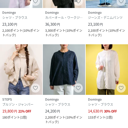
Domingo
Domingo
Domingo
シャツ・ブラウス
カバーオール・ワークジャケット
ジーンズ・デニムパンツ
23,100
36,300
23,100
円
円
円
2,100
ポイント
(
10%ポイン
3,300
ポイント
(
10%ポイン
2,100
ポイント
(
10%ポイン
トバック
)
トバック
)
トバック
)
STEPS
Domingo
Domingo
ブルゾン・ジャンパー
シャツ・ブラウス
シャツ・ブラウス
19,800
24,200
14,630
円
21
%
OFF
円
円
30
%
OFF
180
ポイント
(
1倍
)
2,200
ポイント
(
10%ポイン
133
ポイント
(
1倍
)
トバック
)