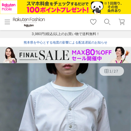
menu
home
search
favorite_border
shopping_cart
lock_outline
メニュー
トップ
検索
お気に入り
カート
ログイン
3,980円(税込)以上のお買い物で送料無料！
熊本県を中心とする地震の影響による配送遅延のお知らせ
1
/
27