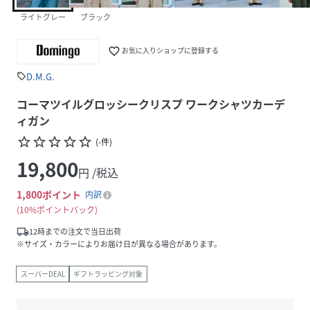
ライトグレー
ブラック
favorite_border
お気に入りショップに登録する
D.M.G.
sell
コーマツイルグロッシークリスプ ワークシャツカーデ
ィガン
star_border
star_border
star_border
star_border
star_border
(
-
件
)
19,800
円 /税込
1,800
ポイント
内訳
10%ポイントバック
local_shipping
12時までの注文で当日出荷
※サイズ・カラーによりお届け日が異なる場合があります。
スーパーDEAL
ギフトラッピング対象