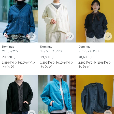
きちんと見えするツイル生地に前後差ある着丈で、前は腰あ
たり、後ろはヒップが隠れる長さです。
裾を絞って丸みを作った可愛らしい雰囲気もオススメです。
シャツ生地のVネックに抵抗感ありましたが、身体離れする
程よくハリある生地だったので綺麗見えが叶います◎
H163/着用サイズ2(M)
手首がしっかり隠れるほどの、袖丈です。
Domingo
Domingo
Domingo
デイリー使いができ、着回し優秀な1枚で羽織りとしても使え
カーディガン
シャツ・ブラウス
デニムジャケット
ます。
20,350
19,800
28,600
円
円
円
1,850
ポイント
(
10%ポイン
1,800
ポイント
(
10%ポイン
2,600
ポイント
(
10%ポイン
■【Domingo/ドミンゴ】が展開する楽天公式オンラインシ
トバック
)
トバック
)
トバック
)
ョップです
■ブランド:DMG/ディーエムジー
■ブランド品番:16-0855T/16-855T
■関連品番:《デニム》16-0854E/16-854E
モデル1:身長160cm/着用サイズ2(M)(ブラック：オリーブパ
ンツ着用)
モデル2:身長163cm/着用サイズ2(M):野外撮影)