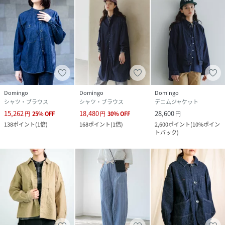
Domingo
Domingo
Domingo
シャツ・ブラウス
シャツ・ブラウス
デニムジャケット
15,262
18,480
28,600
円
25
%
OFF
円
30
%
OFF
円
138
ポイント
(
1倍
)
168
ポイント
(
1倍
)
2,600
ポイント
(
10%ポイン
トバック
)