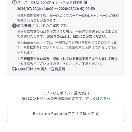
schedule
スーパーDEAL
10
%ポイントバック対象期間
2026/07/29(水) 10:00
〜
2026/08/12(水) 09:59
※本対象期間終了後、同一商品にてスーパーDEALキャンペーンが継続
実施されることがあります。
info
商品発送についてのご案内です。
※同時に複数の商品を注文された場合、一番遅い発送予定日にまとめ
て発送いたします。
お急ぎの商品は、個別にご注文ください。
※Rakuten Fashionでは、一部商品でお届け日時をご指定いただけま
す。日時指定をしていただくと、ご希望の日にお届けできるよう手配
いたします。
※日時指定がない場合、記載されている発送予定日よりも遅れて発送
される場合がございますので、あらかじめご了承ください。
local_shipping
3,980
円以上の購入で送料無料
アプリならポイント最大3倍！
毎月エントリー＆条件達成が必要です。
詳しくはこちら
Rakuten Fashionアプリで購入する