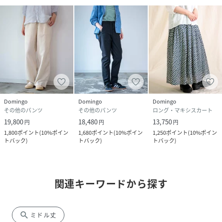
Domingo
Domingo
Domingo
その他のパンツ
その他のパンツ
ロング・マキシスカート
19,800
18,480
13,750
円
円
円
1,800
ポイント
(
10%ポイン
1,680
ポイント
(
10%ポイン
1,250
ポイント
(
10%ポイン
トバック
)
トバック
)
トバック
)
関連キーワードから探す
search
ミドル丈