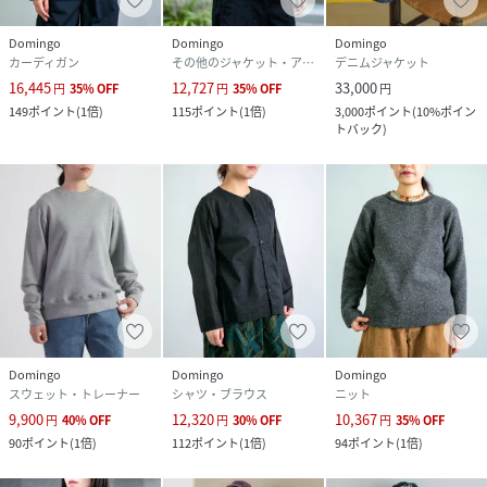
Domingo
Domingo
Domingo
性別タイプ
レディース
カーディガン
その他のジャケット・アウター
デニムジャケット
16,445
12,727
33,000
円
35
%
OFF
円
35
%
OFF
円
原産国
日本
149
ポイント
(
1倍
)
115
ポイント
(
1倍
)
3,000
ポイント
(
10%ポイン
トバック
)
素材
コットン100%
サイズ
2(M)、3(L)
品番
QY3656_16
(
16-0855T-198-2 QY3656
)
Domingo
Domingo
Domingo
スウェット・トレーナー
シャツ・ブラウス
ニット
9,900
12,320
10,367
円
40
%
OFF
円
30
%
OFF
円
35
%
OFF
90
ポイント
(
1倍
)
112
ポイント
(
1倍
)
94
ポイント
(
1倍
)