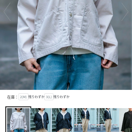
在庫：
2(M)
残りわずか
3(L)
残りわずか