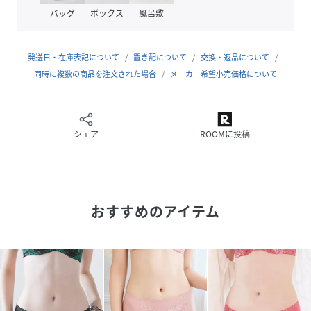
バッグ
ボックス
風呂敷
◆素材
ナイロン・ポリウレタン・その他
マチ内側は綿100％を使用
発送日・在庫表記について
置き配について
交換・返品について
同時に複数の商品を注文された場合
メーカー希望小売価格について
◆カラーバリエーション
【カクテル柄】スモーキーピンク、ラベンダー、スモーキー
ブルー、ネイビー
シェア
ROOMに投稿
◆サイズ
S（82～90cm）／M（87～95cm）／L（92～100cm）／
LL（97～105cm）／3L（102～110cm）
おすすめのアイテム
◆生産国
ベトナム
◆洗濯に関する注意事項
※手洗い推奨
※色落ち・色移りのおそれがありますので、他のものと一緒
に洗わないでください。