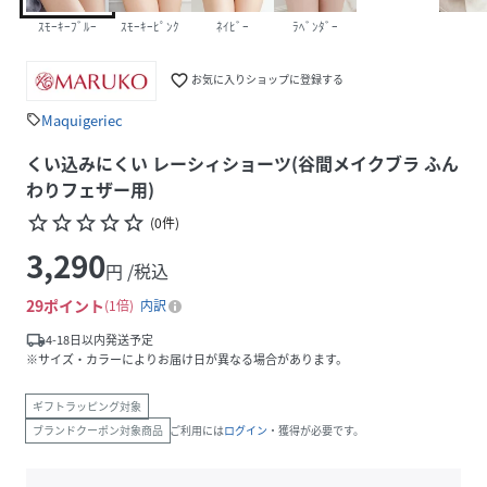
ｽﾓｰｷｰﾌﾞﾙｰ
ｽﾓｰｷｰﾋﾟﾝｸ
ﾈｲﾋﾞｰ
ﾗﾍﾞﾝﾀﾞｰ
favorite_border
お気に入りショップに登録する
Maquigeriec
sell
くい込みにくい レーシィショーツ(谷間メイクブラ ふん
わりフェザー用)
star_border
star_border
star_border
star_border
star_border
(
0
件
)
3,290
円 /税込
29
ポイント
1倍
内訳
local_shipping
4-18日以内発送予定
※サイズ・カラーによりお届け日が異なる場合があります。
ギフトラッピング対象
ブランドクーポン対象商品
ご利用には
ログイン
・獲得が必要です。