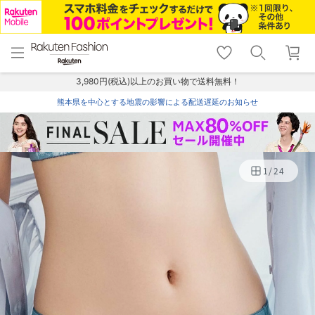
menu
home
search
favorite_border
shopping_cart
lock_outline
メニュー
トップ
検索
お気に入り
カート
ログイン
3,980円(税込)以上のお買い物で送料無料！
熊本県を中心とする地震の影響による配送遅延のお知らせ
1
/
24