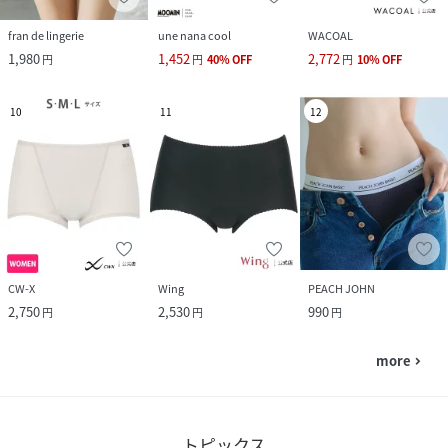
fran de lingerie
une nana cool
WACOAL
1,980
1,452
2,772
円
円
40
%
OFF
円
10
%
OFF
10
11
12
CW-X
Wing
PEACH JOHN
2,750
2,530
990
円
円
円
more
navigate_next
トピックス