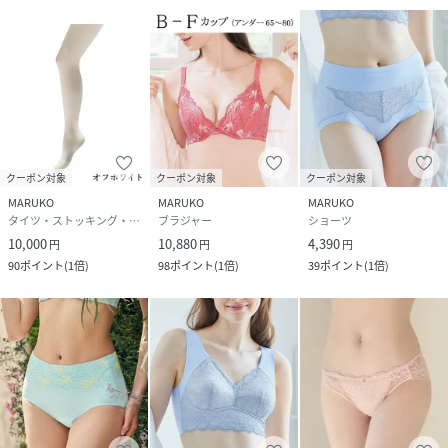
クーポン対象
クーポン対象
クーポン対象
MARUKO
MARUKO
MARUKO
タイツ・ストッキング・パンスト
ブラジャー
ショーツ
10,000
10,880
4,390
円
円
円
90
ポイント
(
1倍
)
98
ポイント
(
1倍
)
39
ポイント
(
1倍
)