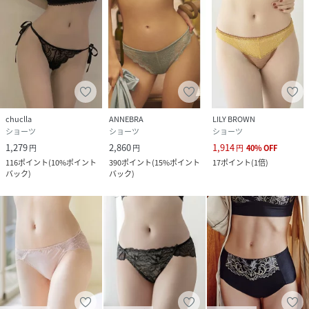
chuclla
ANNEBRA
LILY BROWN
ショーツ
ショーツ
ショーツ
1,279
2,860
1,914
円
円
円
40
%
OFF
116
ポイント
(
10%ポイント
390
ポイント
(
15%ポイント
17
ポイント
(
1倍
)
バック
)
バック
)