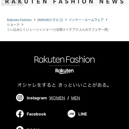
Rakuten Fashion
MARUKO (マルコ)
インナー・ルームウェア
navigate_next
navigate_next
navigate_next
ショーツ
navigate_next
くい込みにくい レーシィショーツ(谷間メイクブラ ふんわりフェザー用)
Instagram
WOMEN
/
MEN
Facebook
LINE