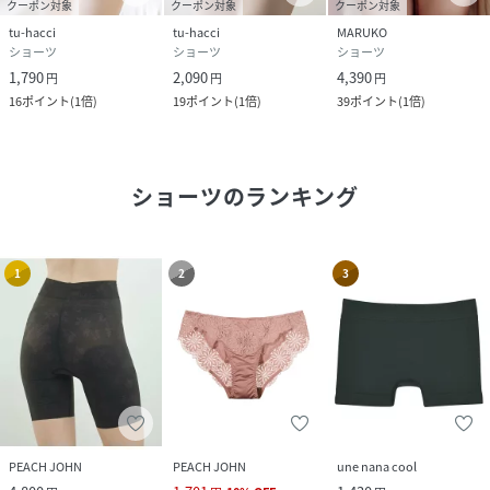
クーポン対象
クーポン対象
クーポン対象
tu-hacci
tu-hacci
MARUKO
ショーツ
ショーツ
ショーツ
1,790
2,090
4,390
円
円
円
16
ポイント
(
1倍
)
19
ポイント
(
1倍
)
39
ポイント
(
1倍
)
ショーツ
のランキング
1
2
3
PEACH JOHN
PEACH JOHN
une nana cool