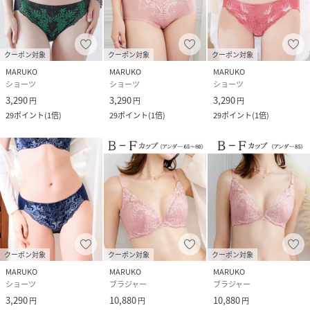
※長時間濡れた状態で放置しないでください。
くい込まないパンツくい込みにくい快適レディース 女性
クーポン対象
クーポン対象
クーポン対象
スタンダード パンティ レース 詩集 美尻 下着
MARUKO
MARUKO
MARUKO
補整ランジェリー 補正 補整 クリスマス デート ラン
ショーツ
ショーツ
ショーツ
ジェリー 勝負下着
3,290
3,290
3,290
円
円
円
29
ポイント
(
1倍
)
29
ポイント
(
1倍
)
29
ポイント
(
1倍
)
性別タイプ
レディース
原産国
ベトナム
素材
ナイロン・ポリウレタン・その他
マチ肌側は綿100％を使用
サイズ
S、M、L、LL、3L
クーポン対象
クーポン対象
クーポン対象
クリーニング
手洗い推奨
MARUKO
MARUKO
MARUKO
ショーツ
ブラジャー
ブラジャー
品番
QY3098_12425
3,290
10,880
10,880
円
円
円
(
12425-008-S QY3098
)