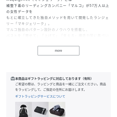
補整下着のリーディングカンパニー「マルコ」が57万人以上
の女性データを
もとに確立してきた独自メソッドを用いて開発したランジェ
リー「マキジェリーク」。
マルコ独自のパターン設計のノウハウを搭載し、
バストを「寄せて」「上げて」「支える」構造力学に基づい
た設計
more
◆可愛く浅ばきなのにくい込みにくい「くい込みにくいレー
シィショーツ」
【Point1】レースたっぷり贅沢使いで可愛く豪華に
フロントは全面レースを贅沢に使用。
中心部は裏に綿天竺を入れ、肌触りよく、透け対策もバッチ
redeem
本商品はギフトラッピングに対応しております（有料）
リ。
ご希望の際は、ラッピングと商品を一緒にご注文ください。商品
をラッピングして、ご指定の住所にお届けします。
【Point2】くい込みにくく、優しくフィット
ギフトラッピングサービスについて
ウエストはソフトなゴムでゆったり仕様。
浅履きタイプなのにヒップ下まで包まれる長さに設計してい
るので、くい込みにくく形も美しいショーツです。