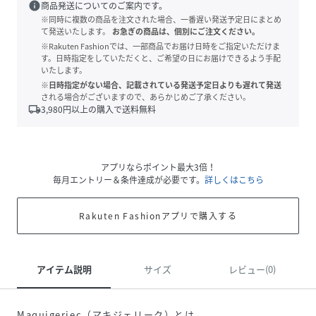
info
商品発送についてのご案内です。
※同時に複数の商品を注文された場合、一番遅い発送予定日にまとめ
て発送いたします。
お急ぎの商品は、個別にご注文ください。
※Rakuten Fashionでは、一部商品でお届け日時をご指定いただけま
す。日時指定をしていただくと、ご希望の日にお届けできるよう手配
いたします。
※日時指定がない場合、記載されている発送予定日よりも遅れて発送
される場合がございますので、あらかじめご了承ください。
local_shipping
3,980
円以上の購入で送料無料
アプリならポイント最大3倍！
毎月エントリー＆条件達成が必要です。
詳しくはこちら
Rakuten Fashionアプリで購入する
アイテム説明
サイズ
レビュー(0)
Maquigeriec（マキジェリーク）とは