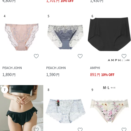
4,800
1,701
1,430
円
円
10
%
OFF
円
4
5
6
PEACH JOHN
PEACH JOHN
AMPHI
1,890
1,590
891
円
円
円
10
%
OFF
7
8
9