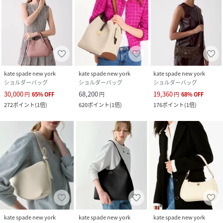
kate spade new york
kate spade new york
kate spade new york
ショルダーバッグ
ショルダーバッグ
ショルダーバッグ
30,000
68,200
19,360
円
65
%
OFF
円
円
68
%
OFF
272
ポイント
(
1倍
)
620
ポイント
(
1倍
)
176
ポイント
(
1倍
)
kate spade new york
kate spade new york
kate spade new york