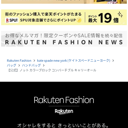
Rakuten Fashion
kate spade new york (ケイトスペードニューヨーク)
navigate_next
navigate_next
バッグ
ハンドバッグ
navigate_next
navigate_next
【公式】ノット カラーブロック コンバーチブル キャリーオール