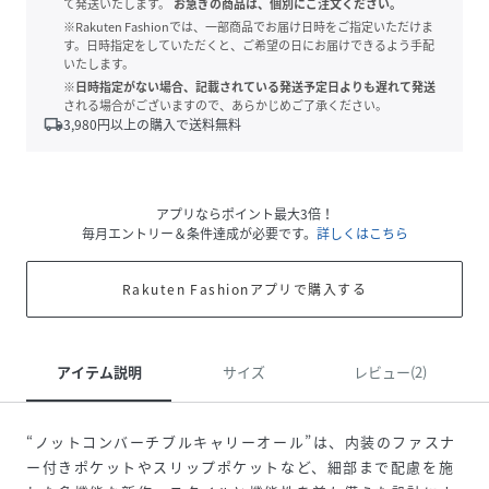
て発送いたします。
お急ぎの商品は、個別にご注文ください。
※Rakuten Fashionでは、一部商品でお届け日時をご指定いただけま
す。日時指定をしていただくと、ご希望の日にお届けできるよう手配
いたします。
※日時指定がない場合、記載されている発送予定日よりも遅れて発送
される場合がございますので、あらかじめご了承ください。
local_shipping
3,980
円以上の購入で送料無料
アプリならポイント最大3倍！
毎月エントリー＆条件達成が必要です。
詳しくはこちら
Rakuten Fashionアプリで購入する
アイテム説明
サイズ
レビュー(2)
“ノットコンバーチブルキャリーオール”は、内装のファスナ
ー付きポケットやスリップポケットなど、細部まで配慮を施