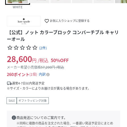
WHITE
favorite_border
お気に入りショップに登録する
【公式】ノット カラーブロック コンバーチブル キャリ
ーオール
star_border
star_border
star_border
star_border
star_border
(
2
件
)
28,600
円 /税込
50
%OFF
メーカー希望小売価格
57,200
円 /税込
260
ポイント
1倍
内訳
local_shipping
通常4-7日以内発送予定
※サイズ・カラーによりお届け日が異なる場合があります。
SALE
ギフトラッピング対象
info
商品発送についてのご案内です。
※同時に複数の商品を注文された場合、一番遅い発送予定日にまとめ