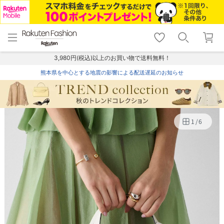
menu
home
search
favorite_border
shopping_cart
lock_outline
メニュー
トップ
検索
お気に入り
カート
ログイン
3,980円(税込)以上のお買い物で送料無料！
熊本県を中心とする地震の影響による配送遅延のお知らせ
1
/
6