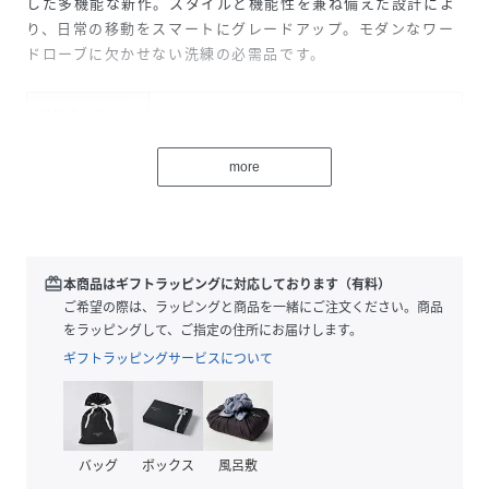
した多機能な新作。スタイルと機能性を兼ね備えた設計によ
り、日常の移動をスマートにグレードアップ。モダンなワー
ドローブに欠かせない洗練の必需品です。
性別タイプ
レディース
素材
牛革ぺブルレザー、ポリウレタン
more
サイズ
U
品番
QY3075_KM664
(
KM664-100-100-U QY3075
)
redeem
本商品はギフトラッピングに対応しております（有料）
ご希望の際は、ラッピングと商品を一緒にご注文ください。商品
をラッピングして、ご指定の住所にお届けします。
ギフトラッピングサービスについて
バッグ
ボックス
風呂敷