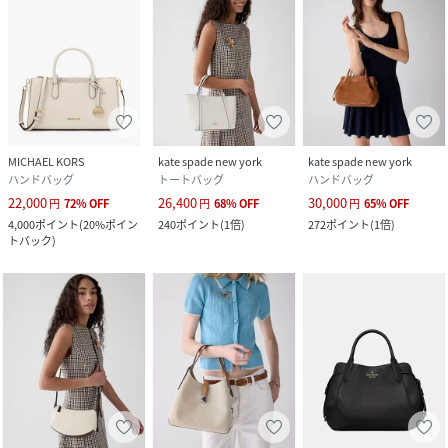
MICHAEL KORS
kate spade new york
kate spade new york
ハンドバッグ
トートバッグ
ハンドバッグ
22,000
26,400
30,000
円
72
%
OFF
円
68
%
OFF
円
65
%
OFF
4,000
ポイント
(
20%ポイン
240
ポイント
(
1倍
)
272
ポイント
(
1倍
)
トバック
)