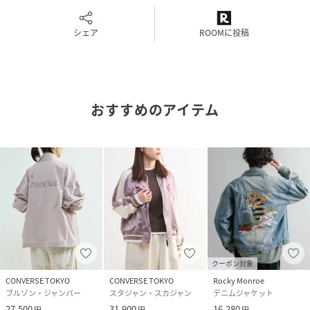
き立てます。
軽やかで扱いやすく、シーズンを跨いで長く楽しめる素材。
シェア
ROOMに投稿
■コーディネート
ワイドデニムやカーゴパンツと合わせれば、ミリタリー要素
とサテンの艶が際立つストリートライクな着こなしに。
シアーインナーやスリムパンツと合わせると、ジェンダーレ
おすすめのアイテム
スなモード感が強まり、都会的なムードに◎。
一着でコーディネートの主役になり、シンプルなスタイリン
グに新鮮なニュアンスを与えてくれるアイテム。
-------------------------------------
透け感：なし
裏地：あり
伸縮性：なし
光沢感：あり
生地の厚さ：普通
クーポン対象
-------------------------------------
CONVERSE TOKYO
CONVERSE TOKYO
Rocky Monroe
※商品画像は撮影時の光や角度により、実物の色味と異なっ
ブルゾン・ジャンパー
スタジャン・スカジャン
デニムジャケット
て見える場合がございます。
27,500
31,900
16,280
円
円
円