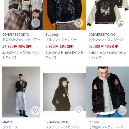
CONVERSE TOKYO
Subciety
CONVERSE TOKYO
その他のジャケット・アウター
ブルゾン・ジャンパー
スタジャン・スカジャン
34,980
8,910
51,480
円
40
%
OFF
円
55
%
OFF
円
40
%
OFF
3,180
ポイント
(
10%ポイン
810
ポイント
(
10%ポイント
4,680
ポイント
(
10%ポイン
トバック
)
バック
)
トバック
)
MARTE
BEAMS WOMEN
rehacer
ワンピース
スタジャン・スカジャン
その他のジャケット・アウター