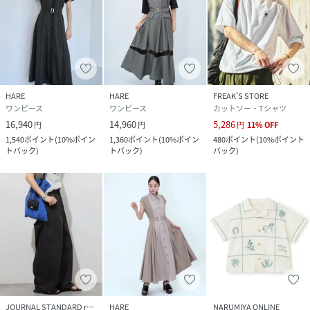
HARE
HARE
FREAK’S STORE
ワンピース
ワンピース
カットソー・Tシャツ
16,940
14,960
5,286
円
円
円
11
%
OFF
1,540
ポイント
(
10%ポイン
1,360
ポイント
(
10%ポイン
480
ポイント
(
10%ポイント
トバック
)
トバック
)
バック
)
JOURNAL STANDARD relume
HARE
NARUMIYA ONLINE