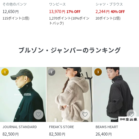
その他のパンツ
ワンピース
シャツ・ブラウス
12,650
13,970
2,244
円
円
17
%
OFF
円
40
%
OFF
115
ポイント
(
1倍
)
1,270
ポイント
(
10%ポイン
20
ポイント
(
1倍
)
トバック
)
ブルゾン・ジャンパー
のランキング
1
2
3
JOURNAL STANDARD
FREAK’S STORE
BEAMS HEART
82,500
82,500
26,400
円
円
円