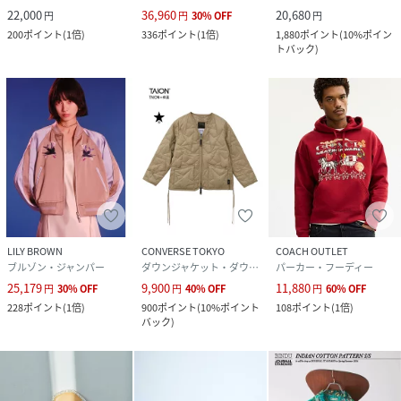
22,000
36,960
20,680
円
円
30
%
OFF
円
200
ポイント
(
1倍
)
336
ポイント
(
1倍
)
1,880
ポイント
(
10%ポイン
トバック
)
LILY BROWN
CONVERSE TOKYO
COACH OUTLET
ブルゾン・ジャンパー
ダウンジャケット・ダウンベスト
パーカー・フーディー
25,179
9,900
11,880
円
30
%
OFF
円
40
%
OFF
円
60
%
OFF
228
ポイント
(
1倍
)
900
ポイント
(
10%ポイント
108
ポイント
(
1倍
)
バック
)