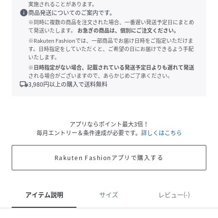
実施されることがあります。
info
商品発送についてのご案内です。
※同時に複数の商品を注文された場合、一番遅い発送予定日にまとめ
て発送いたします。
お急ぎの商品は、個別にご注文ください。
※Rakuten Fashionでは、一部商品でお届け日時をご指定いただけま
す。日時指定をしていただくと、ご希望の日にお届けできるよう手配
いたします。
※日時指定がない場合、記載されている発送予定日よりも遅れて発送
される場合がございますので、あらかじめご了承ください。
local_shipping
3,980
円以上の購入で送料無料
アプリならポイント最大3倍！
毎月エントリー＆条件達成が必要です。
詳しくはこちら
Rakuten Fashionアプリで購入する
アイテム説明
サイズ
レビュー(-)