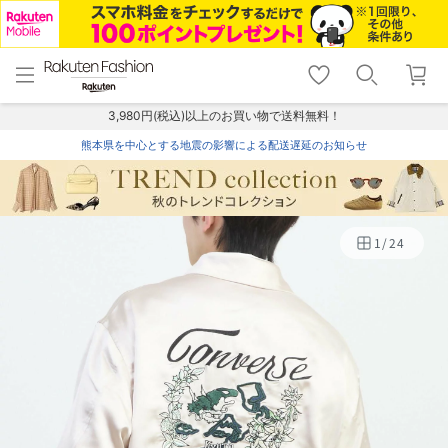
menu
home
search
favorite_border
shopping_cart
lock_outline
メニュー
トップ
検索
お気に入り
カート
ログイン
3,980円(税込)以上のお買い物で送料無料！
熊本県を中心とする地震の影響による配送遅延のお知らせ
1
/
24