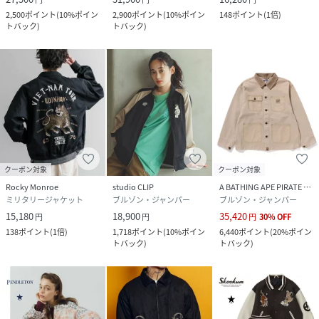
2,500
ポイント
(
10%ポイン
2,900
ポイント
(
10%ポイン
148
ポイント
(
1倍
)
トバック
)
トバック
)
性別タイプ
ユニセックス
原産国
中国
素材
表地：ポリエステル100％ 裏地：ポリエステル
100％ 刺繍部分：ポリエステル100％
サイズ
SMALL、MEDIUM
クーポン対象
クーポン対象
品番
QY2940_A2861FJM151
(
A2861FJM151-01-2 QY2940
)
Rocky Monroe
studio CLIP
A BATHING APE PIRATE STORE
ミリタリージャケット
ブルゾン・ジャンパー
ブルゾン・ジャンパー
15,180
18,900
35,420
円
円
円
30
%
OFF
138
ポイント
(
1倍
)
1,718
ポイント
(
10%ポイン
6,440
ポイント
(
20%ポイン
トバック
)
トバック
)