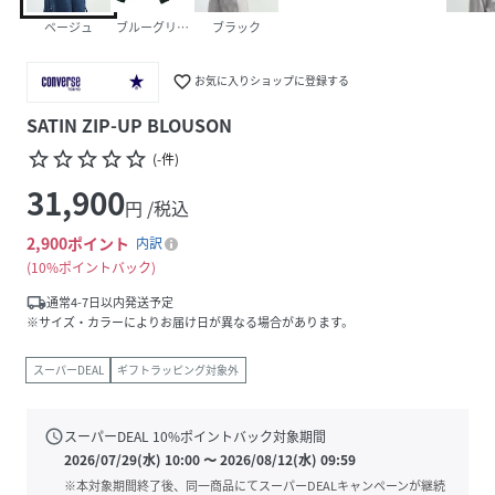
ベージュ
ブルーグリーン
ブラック
favorite_border
お気に入りショップに登録する
SATIN ZIP-UP BLOUSON
star_border
star_border
star_border
star_border
star_border
(
-
件
)
31,900
円 /税込
2,900
ポイント
内訳
10%ポイントバック
local_shipping
通常4-7日以内発送予定
※サイズ・カラーによりお届け日が異なる場合があります。
スーパーDEAL
ギフトラッピング対象外
schedule
スーパーDEAL
10
%ポイントバック対象期間
2026/07/29(水) 10:00
〜
2026/08/12(水) 09:59
※本対象期間終了後、同一商品にてスーパーDEALキャンペーンが継続