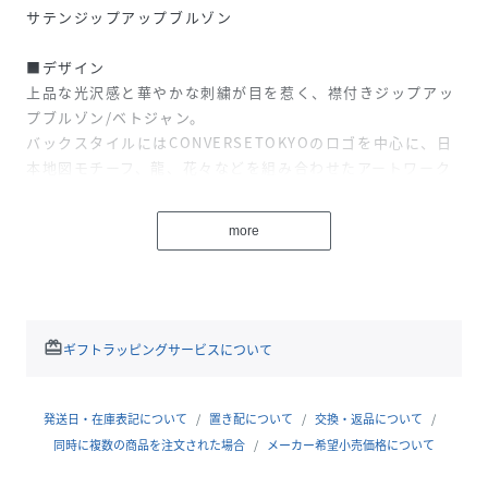
サテンジップアップブルゾン
■デザイン
上品な光沢感と華やかな刺繍が目を惹く、襟付きジップアッ
プブルゾン/ベトジャン。
バックスタイルにはCONVERSETOKYOのロゴを中心に、日
本地図モチーフ、龍、花々などを組み合わせたアートワーク
を豪華に配置。
カジュアルなデザインとツヤ感のあるサテン素材を組み合わ
more
せることで、上品な印象に仕上げた一枚。
落ち感のあるほどよくルーズなシルエットで、男女問わずユ
ニセックスで着用可能◎
さらっと羽織れる軽アウターとして、ロングシーズン活躍す
ること間違いなし。
redeem
ギフトラッピングサービスについて
■素材
光の角度でさりげなく表情を変えるポリエステルサテンを採
発送日・在庫表記について
置き配について
交換・返品について
用。
同時に複数の商品を注文された場合
メーカー希望小売価格について
滑らかで肌馴染みが良く、品のある艶感がスタイリングを引