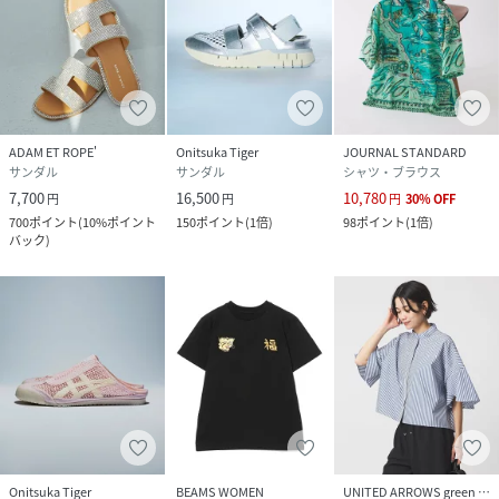
ADAM ET ROPE'
Onitsuka Tiger
JOURNAL STANDARD
サンダル
サンダル
シャツ・ブラウス
7,700
16,500
10,780
円
円
円
30
%
OFF
700
ポイント
(
10%ポイント
150
ポイント
(
1倍
)
98
ポイント
(
1倍
)
バック
)
Onitsuka Tiger
BEAMS WOMEN
UNITED ARROWS green label relaxing