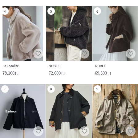
4
5
6
La Totalite
NOBLE
NOBLE
78,100
72,600
69,300
円
円
円
7
8
9