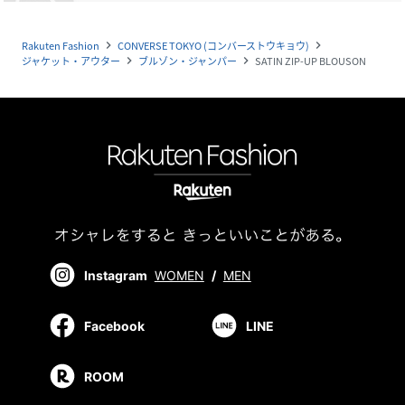
Rakuten Fashion
CONVERSE TOKYO (コンバーストウキョウ)
navigate_next
navigate_next
ジャケット・アウター
ブルゾン・ジャンパー
SATIN ZIP-UP BLOUSON
navigate_next
navigate_next
Instagram
WOMEN
/
MEN
Facebook
LINE
ROOM