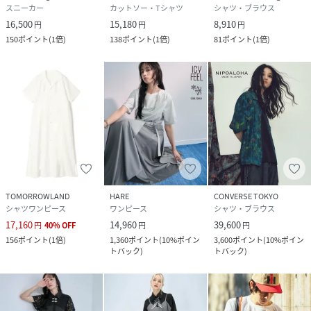
スニーカー
カットソー・Tシャツ
シャツ・ブラウス
16,500
15,180
8,910
円
円
円
150
ポイント
(
1倍
)
138
ポイント
(
1倍
)
81
ポイント
(
1倍
)
TOMORROWLAND
HARE
CONVERSE TOKYO
シャツワンピース
ワンピース
シャツ・ブラウス
17,160
14,960
39,600
円
40
%
OFF
円
円
156
ポイント
(
1倍
)
1,360
ポイント
(
10%ポイン
3,600
ポイント
(
10%ポイン
トバック
)
トバック
)