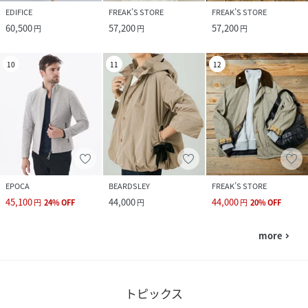
EDIFICE
FREAK’S STORE
FREAK’S STORE
60,500
57,200
57,200
円
円
円
10
11
12
EPOCA
BEARDSLEY
FREAK’S STORE
45,100
44,000
44,000
円
24
%
OFF
円
円
20
%
OFF
more
navigate_next
トピックス