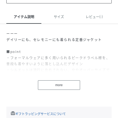
アイテム説明
サイズ
レビュー(-)
ーーー
デイリーにも、セレモニーにも着られる定番ジャケット
■point
・フォーマルウェアに多く用いられるピークドラペル襟を、
普段も着やすいように落とし込んだデザイン
・シルエットは流行に左右されない、ややオーバーサイズで
カジュアルに長く愛用できます
・耐久性とシワになりにくさを兼ね備えたポリエステル素材
more
ーーー
■styling
きれいめなブラウスやカットソーと合わせれば、セレモニー
シーンやオフィスカジュアルにも着ていただけます。
redeem
ギフトラッピングサービスについて