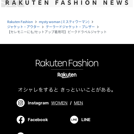
Rakuten Fashion
mysty woman (ミスティウーマン)
navigate_next
navigate_next
ジャケット・アウター
テーラードジャケット・ブレザー
navigate_next
navigate_next
【セレモニーにも/セットアップ着用可】ピークドラペルジャケット
Instagram
WOMEN
/
MEN
Facebook
LINE