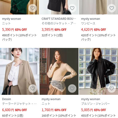
mysty woman
CRAFT STANDARD BOUTIQUE
mysty woman
ニット
その他のジャケット・アウター
ワンピース
5,390
3,595
4,620
円
65
%
OFF
円
60
%
OFF
円
65
%
OFF
490
ポイント
(
10%ポイント
32
ポイント
(
1倍
)
420
ポイント
(
10%ポイント
バック
)
バック
)
Dessin
mysty woman
mysty woman
テーラードジャケット・ブレザー
ニット
ブルゾン・ジャンパー
6,600
1,760
5,005
円
60
%
OFF
円
60
%
OFF
円
65
%
OFF
60
ポイント
(
1倍
)
160
ポイント
(
10%ポイント
455
ポイント
(
10%ポイント