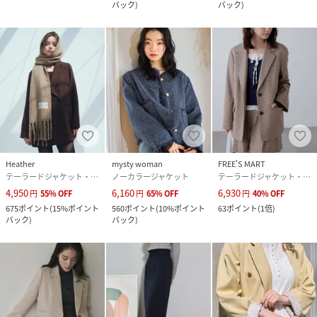
バック
)
バック
)
Heather
mysty woman
FREE'S MART
テーラードジャケット・ブレザー
ノーカラージャケット
テーラードジャケット・ブレザー
4,950
6,160
6,930
円
55
%
OFF
円
65
%
OFF
円
40
%
OFF
675
ポイント
(
15%ポイント
560
ポイント
(
10%ポイント
63
ポイント
(
1倍
)
バック
)
バック
)