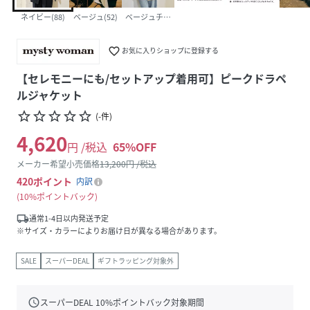
ネイビー(88)
ベージュ(52)
ベージュチェック(53)
favorite_border
お気に入りショップに登録する
【セレモニーにも/セットアップ着用可】ピークドラペ
ルジャケット
star_border
star_border
star_border
star_border
star_border
(
-
件
)
4,620
円 /税込
65
%OFF
メーカー希望小売価格
13,200
円 /税込
420
ポイント
内訳
10%ポイントバック
local_shipping
通常1-4日以内発送予定
※サイズ・カラーによりお届け日が異なる場合があります。
SALE
スーパーDEAL
ギフトラッピング対象外
schedule
スーパーDEAL
10
%ポイントバック対象期間