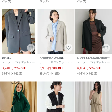
バック
)
バック
)
バック
)
DIAVEL
NARUMIYA ONLINE
CRAFT STANDARD BOUTIQUE
テーラードジャケット・ブレザー
テーラードジャケット・ブレザー
テーラードジャケット・ブレザー
3,740
3,916
4,494
円
20
%
OFF
円
60
%
OFF
円
50
%
OFF
34
ポイント
(
1倍
)
35
ポイント
(
1倍
)
40
ポイント
(
1倍
)