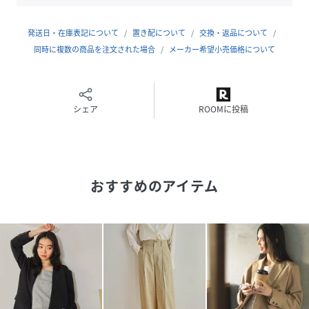
オーバー過ぎないシルエットなので、ワンピースと合わせた
時もすっきりとこなれた印象に。
もちろんカジュアルなデニムやスウェットと合わせたトレン
発送日・在庫表記について
置き配について
交換・返品について
ドライクにも相性◎
同時に複数の商品を注文された場合
メーカー希望小売価格について
セットアップのスカート（品番：636981）、パンツ（品
番：636977）、ワンピース（品番：637089）とコーディネ
ート可能
シェア
ROOMに投稿
性別タイプ
レディース
素材
表地 ポリエステル100% 裏地 ポリエステル
100%
おすすめのアイテム
サイズ
F
品番
QY1827_636937
(
636937-88-09 QY1827
)