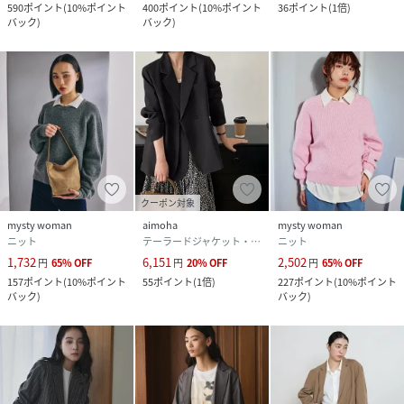
590
ポイント
(
10%ポイント
400
ポイント
(
10%ポイント
36
ポイント
(
1倍
)
バック
)
バック
)
クーポン対象
mysty woman
aimoha
mysty woman
ニット
テーラードジャケット・ブレザー
ニット
1,732
6,151
2,502
円
65
%
OFF
円
20
%
OFF
円
65
%
OFF
157
ポイント
(
10%ポイント
55
ポイント
(
1倍
)
227
ポイント
(
10%ポイント
バック
)
バック
)