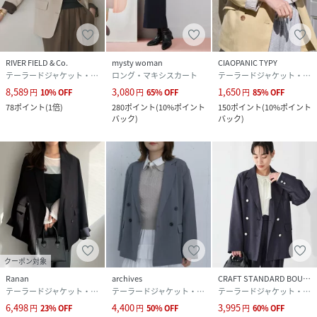
RIVER FIELD & Co.
mysty woman
CIAOPANIC TYPY
テーラードジャケット・ブレザー
ロング・マキシスカート
テーラードジャケット・ブレザー
8,589
3,080
1,650
円
10
%
OFF
円
65
%
OFF
円
85
%
OFF
78
ポイント
(
1倍
)
280
ポイント
(
10%ポイント
150
ポイント
(
10%ポイント
バック
)
バック
)
クーポン対象
Ranan
archives
CRAFT STANDARD BOUTIQUE
テーラードジャケット・ブレザー
テーラードジャケット・ブレザー
テーラードジャケット・ブレザー
6,498
4,400
3,995
円
23
%
OFF
円
50
%
OFF
円
60
%
OFF