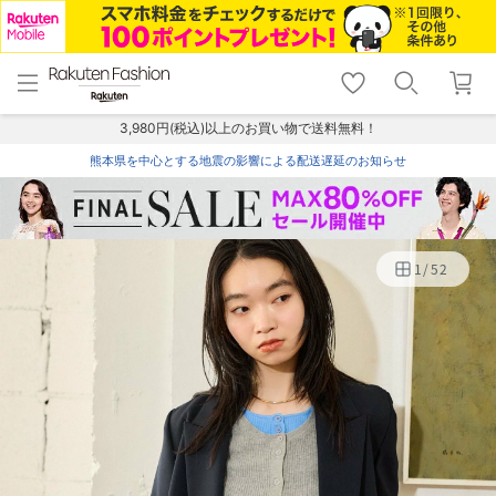
menu
home
search
favorite_border
shopping_cart
lock_outline
メニュー
トップ
検索
お気に入り
カート
ログイン
3,980円(税込)以上のお買い物で送料無料！
熊本県を中心とする地震の影響による配送遅延のお知らせ
1
/
52