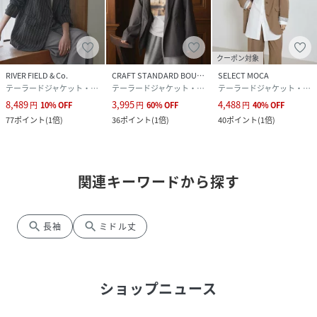
クーポン対象
RIVER FIELD & Co.
CRAFT STANDARD BOUTIQUE
SELECT MOCA
テーラードジャケット・ブレザー
テーラードジャケット・ブレザー
テーラードジャケット・ブレザー
8,489
3,995
4,488
円
10
%
OFF
円
60
%
OFF
円
40
%
OFF
77
ポイント
(
1倍
)
36
ポイント
(
1倍
)
40
ポイント
(
1倍
)
関連キーワードから探す
search
search
長袖
ミドル丈
ショップニュース