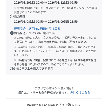
2026/07/29(水) 10:00
〜
2026/08/12(水) 09:59
※本対象期間終了後、同一商品にてスーパーDEALキャンペーンが継続
実施されることがあります。
schedule
販売期間
2026/08/08(土) 00:50
〜
2026/08/09(日) 23:59
販売開始・終了時に通知を受け取る
info
商品発送についてのご案内です。
※同時に複数の商品を注文された場合、一番遅い発送予定日にまとめ
て発送いたします。
お急ぎの商品は、個別にご注文ください。
※Rakuten Fashionでは、一部商品でお届け日時をご指定いただけま
す。日時指定をしていただくと、ご希望の日にお届けできるよう手配
いたします。
※日時指定がない場合、記載されている発送予定日よりも遅れて発送
される場合がございますので、あらかじめご了承ください。
local_shipping
3,980
円以上の購入で送料無料
アプリならポイント最大3倍！
毎月エントリー＆条件達成が必要です。
詳しくはこちら
Rakuten Fashionアプリで購入する