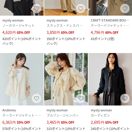
mysty woman
mysty woman
CRAFT STANDARD BOUTIQUE
ノーカラージャケット
スラックス・ドレスパンツ
テーラードジャケット・ブレザー
4,620
3,850
4,796
円
65
%
OFF
円
65
%
OFF
円
60
%
OFF
420
ポイント
(
10%ポイント
350
ポイント
(
10%ポイント
43
ポイント
(
1倍
)
バック
)
バック
)
Andemiu
mysty woman
mysty woman
テーラードジャケット・ブレザー
ブルゾン・ジャンパー
カーディガン
6,363
3,465
2,695
円
55
%
OFF
円
65
%
OFF
円
65
%
OFF
578
ポイント
(
10%ポイント
315
ポイント
(
10%ポイント
245
ポイント
(
10%ポイント