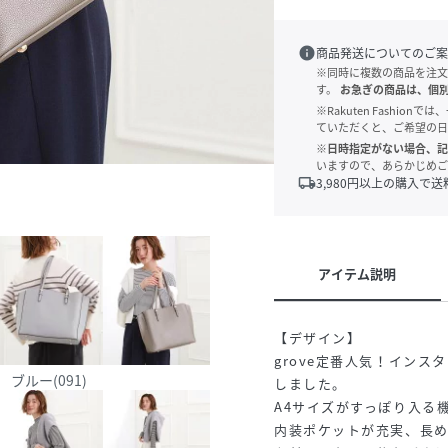
info
商品発送についてのご案
※同時に複数の商品を注文
す。
お急ぎの商品は、個
※Rakuten Fashi
ていただくと、ご希望の日
※日時指定がない場合、記
いますので、あらかじめご
local_shipping
3,980
円以上の購入で送
アイテム説明
【デザイン】
grove定番人気！インス
ブルー(091)
しました。
A4サイズがすっぽり入る
内装ポケットが充実、長