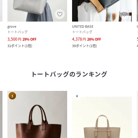
grove
UNITED BASE
トートバッグ
トートバッグ
3,500
4,378
円
29
%
OFF
円
26
%
OFF
31
ポイント
(
1倍
)
39
ポイント
(
1倍
)
トートバッグ
のランキング
3
4