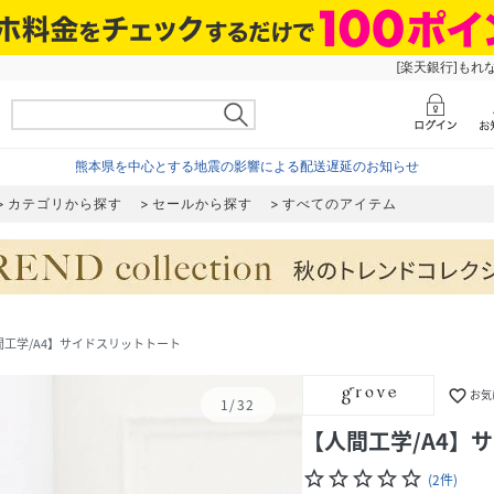
[楽天銀行]もれ
熊本県を中心とする地震の影響による配送遅延のお知らせ
カテゴリから探す
セールから探す
すべてのアイテム
間工学/A4】サイドスリットトート
favorite_border
お気
1
/
32
【人間工学/A4】
star_border
star_border
star_border
star_border
star_border
(
2
件
)