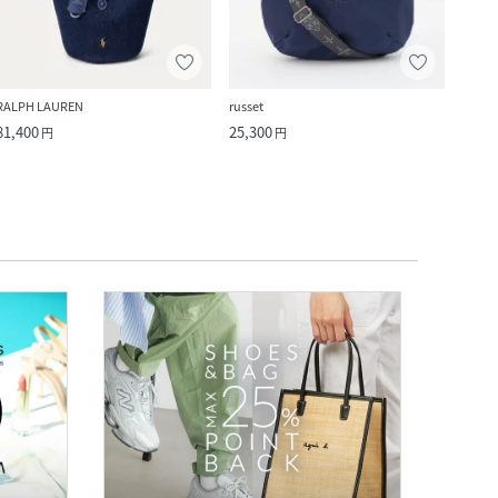
RALPH LAUREN
russet
russet
81,400
25,300
37,4
円
円