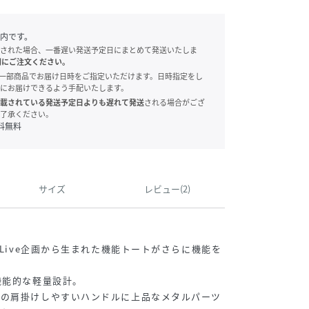
内です。
された場合、一番遅い発送予定日にまとめて発送いたしま
別にご注文ください。
onでは、一部商品でお届け日時をご指定いただけます。日時指定をし
にお届けできるよう手配いたします。
載されている発送予定日よりも遅れて発送
される場合がござ
了承ください。
料無料
サイズ
レビュー(2)
タLive企画から生まれた機能トートがさらに機能を
機能的な軽量設計。
めの肩掛けしやすいハンドルに上品なメタルパーツ