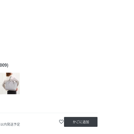
09)
favorite_border
かごに追加
0日以内発送予定