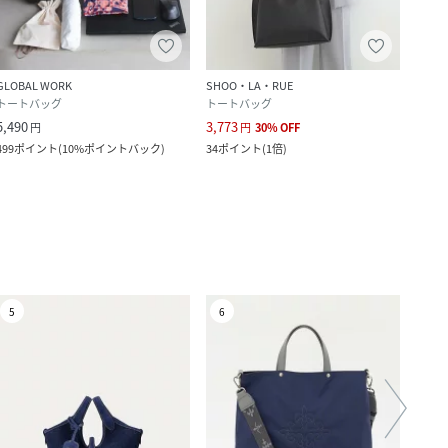
GLOBAL WORK
SHOO・LA・RUE
GLOB
トートバッグ
トートバッグ
トー
5,490
3,773
5,490
円
円
30
%
OFF
499
ポイント
(
10%ポイントバック
)
34
ポイント
(
1倍
)
499
ポ
5
6
7