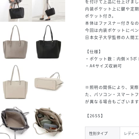
を付けて上品に仕上げま
内装ポケット上に鍵や定期
ポケット付き。
本体はファスナー付きな
今回は内装ポケットにペ
日本女子大学監修の人間
【仕様】
・ポケット数：内側×5ボ
・A4サイズ収納可
※照明の関係により、実際
た、パソコン・スマート
が異なる場合もございます
【26SS】
性別タイプ
レディー