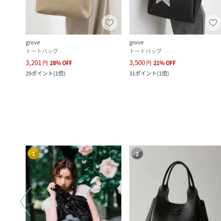
grove
grove
トートバッグ
トートバッグ
3,201
3,500
円
28
%
OFF
円
21
%
OFF
ク
)
29
ポイント
(
1倍
)
31
ポイント
(
1倍
)
1
2