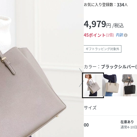
334
お気に入り登録数：
人
4,979
円 /税込
45
ポイント
1倍
内訳
ギフトラッピング対象外
カラー：
ブラックシルバー(0
サイズ
在庫あり
00
通常4-1