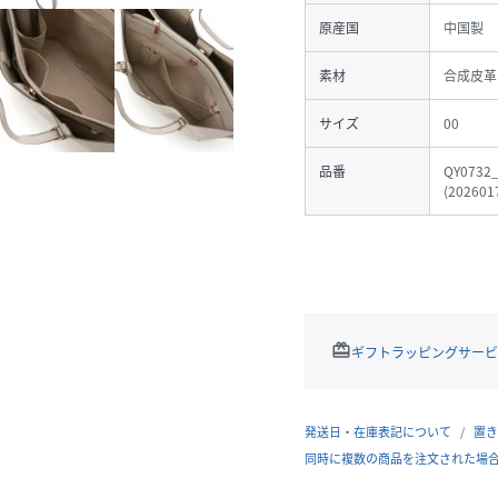
原産国
中国製
素材
合成皮革
サイズ
00
品番
QY0732
(
202601
redeem
ギフトラッピングサービ
発送日・在庫表記について
置き
同時に複数の商品を注文された場