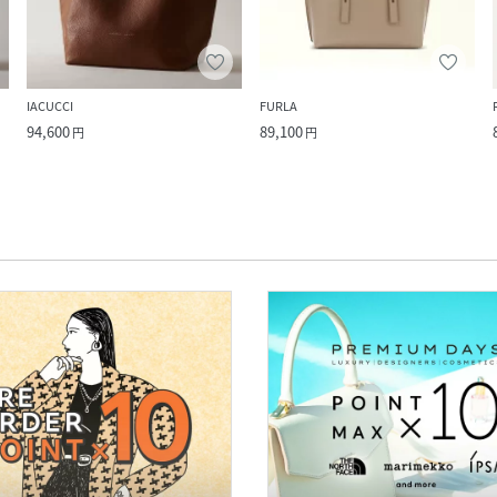
IACUCCI
FURLA
94,600
89,100
円
円