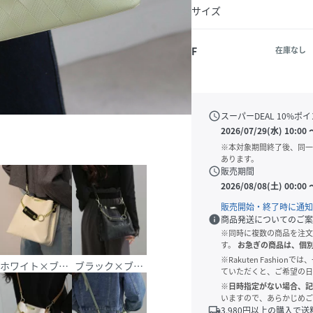
サイズ
F
在庫なし
schedule
スーパーDEAL
10
%ポイ
2026/07/29(水) 10:00
※本対象期間終了後、同一
あります。
schedule
販売期間
2026/08/08(土) 00:00
販売開始・終了時に通知
info
商品発送についてのご案
※同時に複数の商品を注文
す。
お急ぎの商品は、個
※Rakuten Fashi
ホワイト×ブラック
ブラック×ブラック
ていただくと、ご希望の日
※日時指定がない場合、記
いますので、あらかじめご
local_shipping
3,980
円以上の購入で送