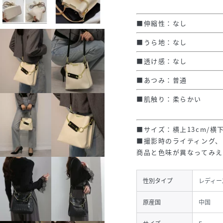
■伸縮性：なし
■うら地：なし
■透け感：なし
■あつみ：普通
■肌触り：柔らかい
■サイズ：横上13cm/横下2
■撮影時のライティング、
商品と色味が異なってみえ
性別タイプ
レディー
原産国
中国