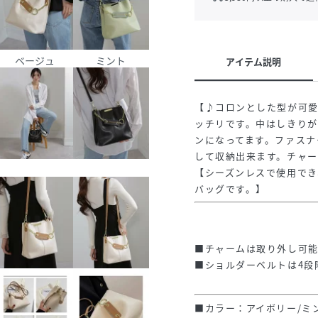
ベージュ
ミント
アイテム説明
【♪コロンとした型が可
ッチリです。中はしきり
ンになってます。ファスナ
して収納出来ます。チャー
【シーズンレスで使用で
バッグです。】
■チャームは取り外し可
■ショルダーベルトは4段
■カラー：アイボリー/ミ