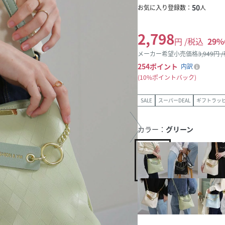
50
お気に入り登録数：
人
2,798
円 /税込
29
%
メーカー希望小売価格
3,949
円 
254
ポイント
内訳
10%ポイントバック
SALE
スーパーDEAL
ギフトラッ
カラー：
グリーン