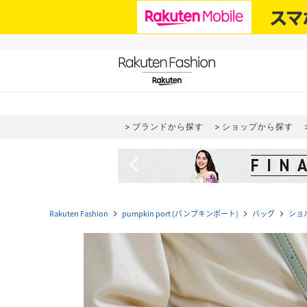
ブランドから探す
ショップから探す
navigate_before
Rakuten Fashion
pumpkin port (パンプキンポート)
バッグ
ショ
navigate_next
navigate_next
navigate_next