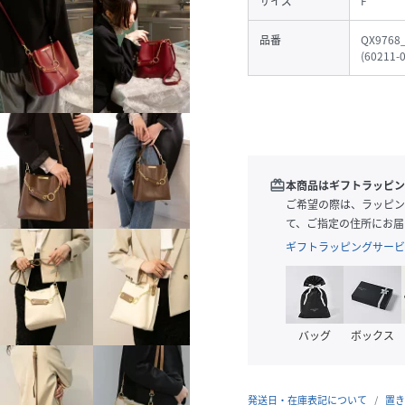
サイズ
F
品番
QX9768
(
60211-
redeem
本商品はギフトラッピン
ご希望の際は、ラッピン
て、ご指定の住所にお届
ギフトラッピングサービ
バッグ
ボックス
発送日・在庫表記について
置き