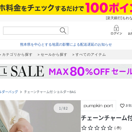
[楽天銀行]もれ
熊本県を中心とする地震の影響による配送遅延のお知らせ
カテゴリから探す
セールから探す
すべてのアイテム
ルダーバッグ
チェーンチャーム付 ショルダーBAG
navigate_next
favorite_border
お気
1
/
82
チェーンチャーム付
star_border
star_border
star_border
star_border
star_border
(
-
件
)