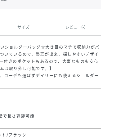
サイズ
レビュー(-)
愛いショルダーバッグ☆大き目のマチで収納力がバ
がついているので、整理が出来、探しやすいデザイ
ー付きのポケットもあるので、大事なものも安心
ムは取り外し可能です。】
き、コーデも選ばずデイリーにも使えるショルダー
能
階で長さ調節可能
ント/ブラック