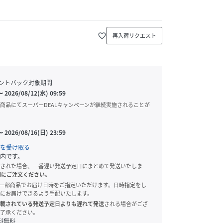
favorite_border
再入荷リクエスト
ントバック対象期間
〜
2026/08/12(水) 09:59
商品にてスーパーDEALキャンペーンが継続実施されることが
〜
2026/08/16(日) 23:59
を受け取る
内です。
された場合、一番遅い発送予定日にまとめて発送いたしま
別にご注文ください。
onでは、一部商品でお届け日時をご指定いただけます。日時指定をし
にお届けできるよう手配いたします。
載されている発送予定日よりも遅れて発送
される場合がござ
了承ください。
料無料