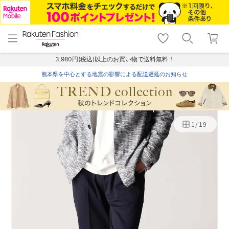
menu
home
search
favorite_border
shopping_cart
lock_outline
メニュー
トップ
検索
お気に入り
カート
ログイン
3,980円(税込)以上のお買い物で送料無料！
熊本県を中心とする地震の影響による配送遅延のお知らせ
1
/
19