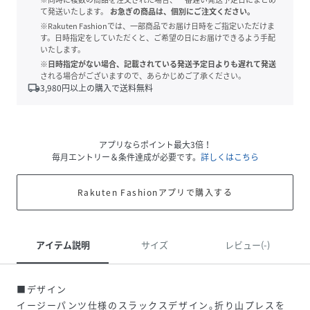
て発送いたします。
お急ぎの商品は、個別にご注文ください。
※Rakuten Fashionでは、一部商品でお届け日時をご指定いただけま
す。日時指定をしていただくと、ご希望の日にお届けできるよう手配
いたします。
※日時指定がない場合、記載されている発送予定日よりも遅れて発送
される場合がございますので、あらかじめご了承ください。
local_shipping
3,980
円以上の購入で送料無料
アプリならポイント最大3倍！
毎月エントリー＆条件達成が必要です。
詳しくはこちら
Rakuten Fashionアプリで購入する
アイテム説明
サイズ
レビュー(-)
■デザイン
イージーパンツ仕様のスラックスデザイン｡折り山プレスを