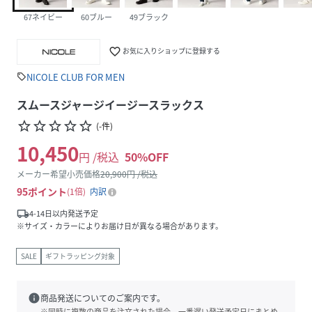
67ネイビー
60ブルー
49ブラック
favorite_border
お気に入りショップに登録する
NICOLE CLUB FOR MEN
sell
スムースジャージイージースラックス
star_border
star_border
star_border
star_border
star_border
(
-
件
)
10,450
円 /税込
50
%OFF
メーカー希望小売価格
20,900
円 /税込
95
ポイント
1倍
内訳
local_shipping
4-14日以内発送予定
※サイズ・カラーによりお届け日が異なる場合があります。
SALE
ギフトラッピング対象
info
商品発送についてのご案内です。
※同時に複数の商品を注文された場合、一番遅い発送予定日にまとめ