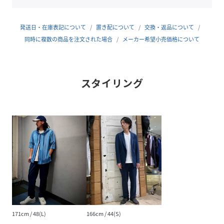
びを効かせた展開色となっています｡
伸縮性：あり
発送日・在庫表記について
置き配について
交換・返品について
生地の厚さ：通常
同時に複数の商品を注文された場合
メーカー希望小売価格について
裏地：なし
■｢メーカー品番／6164-3500｣ 同素材セットアップのジャ
スタイリング
ケットです。
※画像の商品はサンプルです｡実際の商品とは仕様・加工・
サイズ・素材が若干異なる場合がございます｡
※掲載画像の商品の色味は､撮影場所や光の当たり具合など
により色味が異なって見える場合がございます｡
商品の色味は､生地アップの画像をご参照ください｡
また､お客様のお使いのPC・スマートフォン等のモニター環
境などにより色味が異なって見える場合がございます｡
予めご了承の上､ご注文ください｡
49ブラック：178cmB92W76H95着用サイズ：48(L)
171cm / 48(L)
166cm / 44(S)
60ブルー：178cmB92W76H95着用サイズ：48(L)