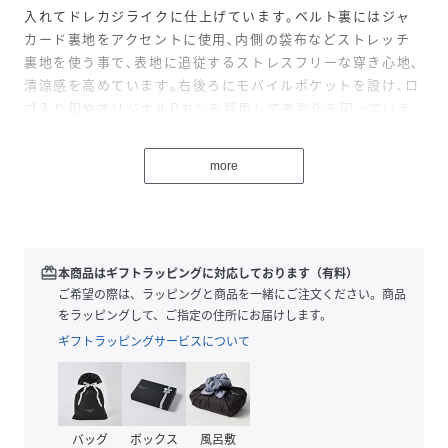
入れてドレカジライクに仕上げています｡ベルト裏にはジャ
カード裏地をアクセントに使用､内側の袋布などストレッチ
裏地を使う事で､表地に追従するストレスフリーな穿き心地､
清涼感を高めています｡右後ろにモバイルポケットを設け､ロ
ゴ入り釦やオリジナルDカンを採用して差別化を図っていま
す｡
more
■サイズ
ウエストベルトの中に平ゴム入れ､更にスピンドルを通して
いますのでサイズ調整しやすいイージーパンツ仕様です｡ヒ
ップ周りから渡り幅を細くして裾口にかけてテーパードさせ
たシルエットのノータックパンツになります。股下サイズは
redeem
本商品はギフトラッピングに対応しております（有料）
9分丈の少し短めの設定です｡
ご希望の際は、ラッピングと商品を一緒にご注文ください。商品
をラッピングして、ご指定の住所にお届けします。
■素材
ギフトラッピングサービスについて
レーヨンが高混率のハイテンションストレッチ､スムースジャ
ージ素材｡ナイロンとプリッとした横張感のあるタッチ､レー
ヨンの綺麗なドレープ感としっとりとした光沢感が特徴的で
す｡60ピーコックブルーの差し色と明るめの67ネイビーで､遊
バッグ
ボックス
風呂敷