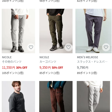
160
ポイント
(
1倍
)
98
ポイント
(
1倍
)
82
ポイント
(
1倍
)
NICOLE
NICOLE
MEN'S MELROSE
その他のパンツ
カーゴパンツ
スラックス・ドレスパンツ
11,550
9,350
9,790
円
30
%
OFF
円
50
%
OFF
円
105
ポイント
(
1倍
)
85
ポイント
(
1倍
)
89
ポイント
(
1倍
)