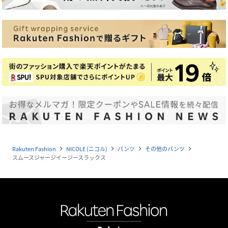
Rakuten Fashion
NICOLE (ニコル)
パンツ
その他のパンツ
navigate_next
navigate_next
navigate_next
navigate_next
スムースジャージイージースラックス