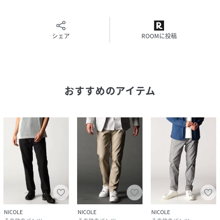
67ネイビー：178cmB92W76H95着用サイズ：48(L)
シェア
ROOMに投稿
性別タイプ
メンズ
原産国
中国
素材
表地：レーヨン66％ ナイロン28％ ポリウレ
タン6％ 裏地：ポリエステル100％
おすすめのアイテム
サイズ
44(S)、46(M)、48(L)、50(LL)
クリーニング
手洗い・ドライ
品番
QX8951_6164
(
6164-5101-60-44 QX8951
)
NICOLE
NICOLE
NICOLE