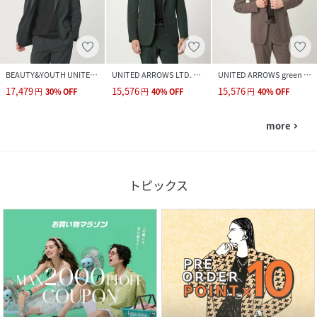
BEAUTY&YOUTH UNITED ARROWS
UNITED ARROWS LTD. OUTLET
UNITED ARROWS green label relaxing
17,479
15,576
15,576
円
30
%
OFF
円
40
%
OFF
円
40
%
OFF
more
navigate_next
トピックス