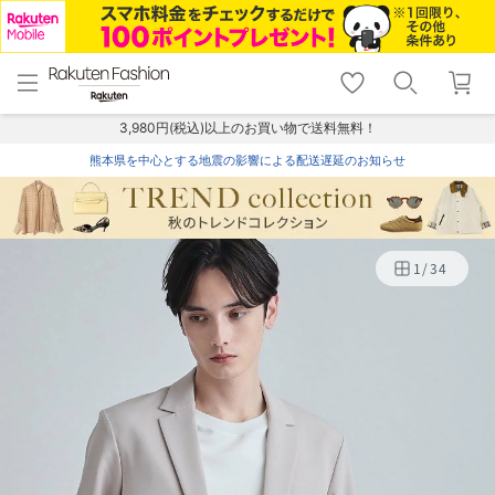
menu
home
search
favorite_border
shopping_cart
lock_outline
メニュー
トップ
検索
お気に入り
カート
ログイン
3,980円(税込)以上のお買い物で送料無料！
熊本県を中心とする地震の影響による配送遅延のお知らせ
1
/
34