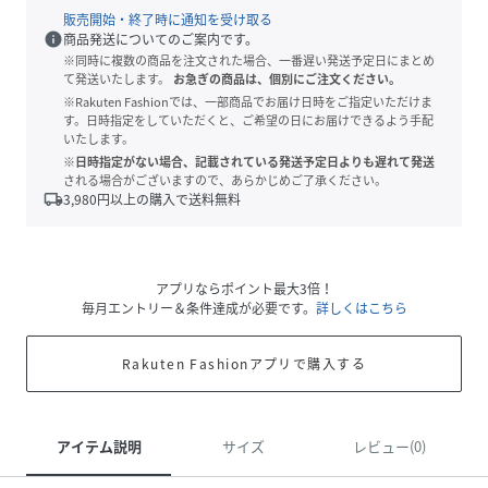
販売開始・終了時に通知を受け取る
info
商品発送についてのご案内です。
※同時に複数の商品を注文された場合、一番遅い発送予定日にまとめ
て発送いたします。
お急ぎの商品は、個別にご注文ください。
※Rakuten Fashionでは、一部商品でお届け日時をご指定いただけま
す。日時指定をしていただくと、ご希望の日にお届けできるよう手配
いたします。
※日時指定がない場合、記載されている発送予定日よりも遅れて発送
される場合がございますので、あらかじめご了承ください。
local_shipping
3,980
円以上の購入で送料無料
アプリならポイント最大3倍！
毎月エントリー＆条件達成が必要です。
詳しくはこちら
Rakuten Fashionアプリで購入する
アイテム説明
サイズ
レビュー(0)