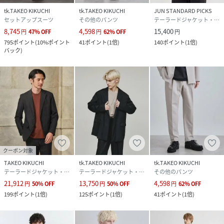
tk.TAKEO KIKUCHI
tk.TAKEO KIKUCHI
JUN STANDARD PICKS
セットアップスーツ
その他のパンツ
テーラードジャケット・ブレザー
8,745
4,598
15,400
円
47
%
OFF
円
62
%
OFF
円
795
ポイント
(
10%ポイント
41
ポイント
(
1倍
)
140
ポイント
(
1倍
)
バック
)
クーポン対象
TAKEO KIKUCHI
tk.TAKEO KIKUCHI
tk.TAKEO KIKUCHI
テーラードジャケット・ブレザー
テーラードジャケット・ブレザー
その他のパンツ
21,912
13,750
4,598
円
50
%
OFF
円
50
%
OFF
円
62
%
OFF
199
ポイント
(
1倍
)
125
ポイント
(
1倍
)
41
ポイント
(
1倍
)