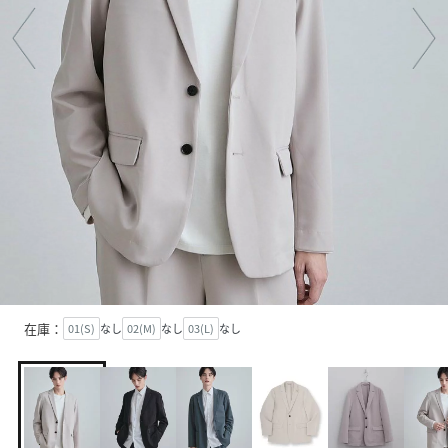
在庫：
01(S)
なし
02(M)
なし
03(L)
なし