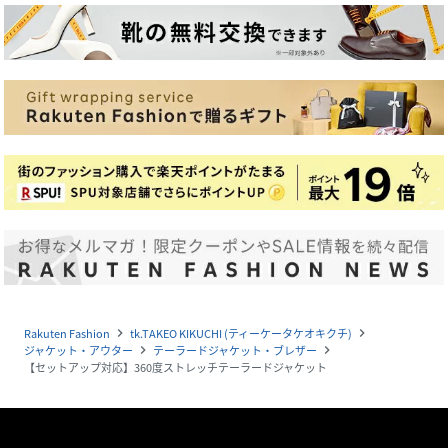
Rakuten Fashion
tk.TAKEO KIKUCHI (ティーケータケオキクチ)
navigate_next
navigate_next
ジャケット・アウター
テーラードジャケット・ブレザー
navigate_next
navigate_next
【セットアップ対応】360度ストレッチテーラードジャケット