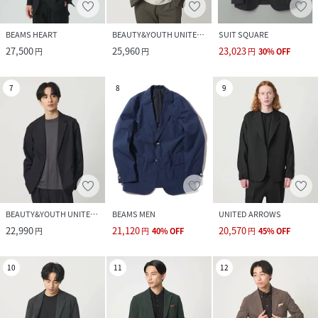
BEAMS HEART
BEAUTY&YOUTH UNITED ARROWS
SUIT SQUARE
27,500
25,960
23,023
円
円
円
30
%
OFF
7
8
9
BEAUTY&YOUTH UNITED ARROWS
BEAMS MEN
UNITED ARROWS
22,990
21,120
20,570
円
円
40
%
OFF
円
45
%
OFF
10
11
12