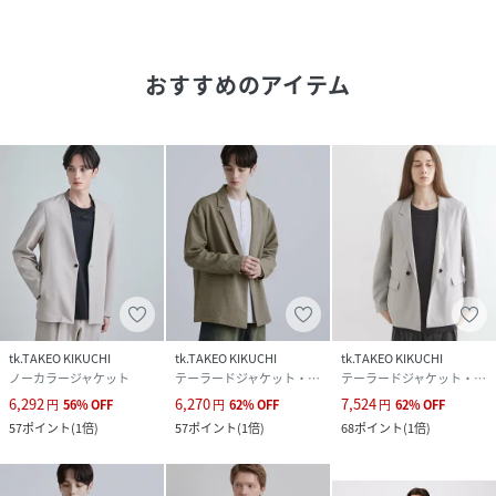
【気になる商品はお気に入り登録をおススメ】
▼商品のお気に入り登録
おすすめのアイテム
完売しているカラーの再入荷通知や、ラスト1点、セールの
通知をお知らせいたします。
▼ブランドのお気に入り登録
新商品や再入荷など、いち早くブランドの情報を受け取るこ
とができます。
※照明の関係により、実際よりも色味が違って見える場合が
あります。また、パソコン・スマートフォンなどの環境によ
り、若干製品と画像のカラーが異なる場合もございます。
tk.TAKEO KIKUCHI
tk.TAKEO KIKUCHI
tk.TAKEO KIKUCHI
性別タイプ
メンズ
ノーカラージャケット
テーラードジャケット・ブレザー
テーラードジャケット・ブレザー
6,292
6,270
7,524
円
56
%
OFF
円
62
%
OFF
円
62
%
OFF
原産国
中国製
57
ポイント
(
1倍
)
57
ポイント
(
1倍
)
68
ポイント
(
1倍
)
素材
表地：ポリエステル91％ ポリウレタン9％ 裏
地：ポリエステル100％