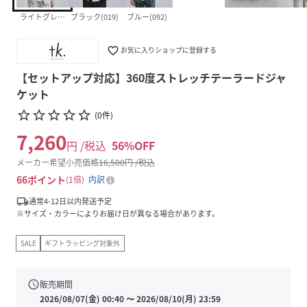
ライトグレー(011)
ブラック(019)
ブルー(092)
favorite_border
お気に入りショップに登録する
【セットアップ対応】360度ストレッチテーラードジャ
ケット
star_border
star_border
star_border
star_border
star_border
(
0
件
)
7,260
円 /税込
56
%OFF
メーカー希望小売価格
16,500
円 /税込
66
ポイント
1倍
内訳
local_shipping
通常4-12日以内発送予定
※サイズ・カラーによりお届け日が異なる場合があります。
SALE
ギフトラッピング対象外
schedule
販売期間
2026/08/07(金) 00:40
〜
2026/08/10(月) 23:59