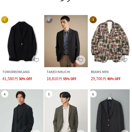
1
2
3
TOMORROWLAND
TAKEO KIKUCHI
BEAMS MEN
41,580
18,810
29,700
円
30
%
OFF
円
55
%
OFF
円
40
%
OFF
4
5
6