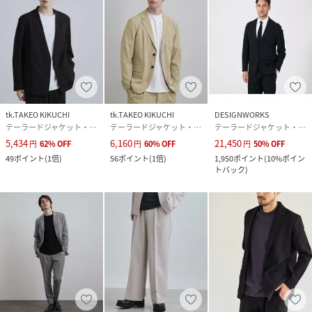
サイズ
01(S)、02(M)、03(L)
クリーニング
手洗い可
品番
QX8859_20260117045120
(
20260117045120-011-01 QX8859
)
tk.TAKEO KIKUCHI
tk.TAKEO KIKUCHI
DESIGNWORKS
テーラードジャケット・ブレザー
テーラードジャケット・ブレザー
テーラードジャケット・ブレザー
5,434
6,160
21,450
円
62
%
OFF
円
60
%
OFF
円
50
%
OFF
49
ポイント
(
1倍
)
56
ポイント
(
1倍
)
1,950
ポイント
(
10%ポイン
トバック
)