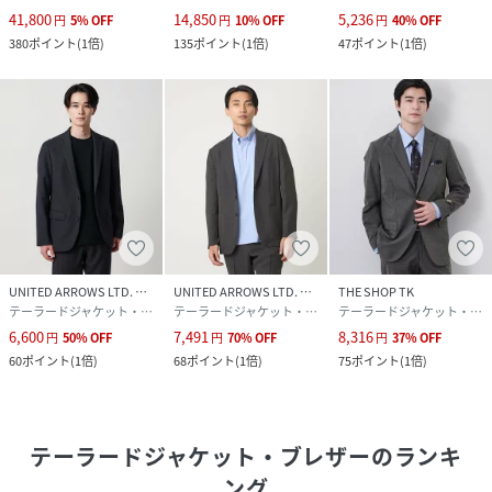
41,800
14,850
5,236
円
5
%
OFF
円
10
%
OFF
円
40
%
OFF
380
ポイント
(
1倍
)
135
ポイント
(
1倍
)
47
ポイント
(
1倍
)
UNITED ARROWS LTD. OUTLET
UNITED ARROWS LTD. OUTLET
THE SHOP TK
テーラードジャケット・ブレザー
テーラードジャケット・ブレザー
テーラードジャケット・ブレザー
6,600
7,491
8,316
円
50
%
OFF
円
70
%
OFF
円
37
%
OFF
60
ポイント
(
1倍
)
68
ポイント
(
1倍
)
75
ポイント
(
1倍
)
テーラードジャケット・ブレザー
のランキ
ング