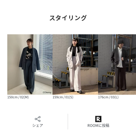
同素材のパンツと合わせたセットアップでの着用もおすすめ
スタイリング
です。
【仕様】
・ポケット数：横×2内側×2
・裏地なし
【推奨サイズ】
01サイズ（S）：160～170cm
02サイズ（M）：165～175cm
03サイズ（L）：170～180cm
※標準体型を基にした目安になります。
150cm / 02(M)
159cm / 01(S)
176cm / 03(L)
－BRANDCONCEPT－
時代を超えて支持されるトラディショナルなアイテムをベー
スに、アソビ心とストリートの自由な発想を取り入れ、日本
シェア
ROOMに投稿
独自のミックススタイルを提案します。