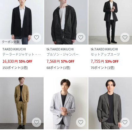
クーポン対象
TAKEO KIKUCHI
tk.TAKEO KIKUCHI
tk.TAKEO KIKUCHI
テーラードジャケット・ブレザー
ブルゾン・ジャンパー
セットアップスーツ
16,830
7,568
7,755
円
55
%
OFF
円
57
%
OFF
円
53
%
OFF
153
ポイント
(
1倍
)
68
ポイント
(
1倍
)
70
ポイント
(
1倍
)