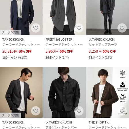
クーポン対象
TAKEO KIKUCHI
FREDY & GLOSTER
tk.TAKEO KIKUCHI
テーラードジャケット・ブレザー
テーラードジャケット・ブレザー
セットアップスーツ
20,816
3,960
8,250
円
50
%
OFF
円
60
%
OFF
円
50
%
OFF
189
ポイント
(
1倍
)
36
ポイント
(
1倍
)
75
ポイント
(
1倍
)
クーポン対象
TAKEO KIKUCHI
tk.TAKEO KIKUCHI
THE SHOP TK
テーラードジャケット・ブレザー
ブルゾン・ジャンパー
テーラードジャケット・ブレザー