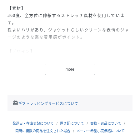
【素材】
360度、全方位に伸縮するストレッチ素材を使用していま
す。
程よいハリがあり、ジャケットらしいクリーンな表情のジャ
ージのような楽な着用感がポイント。
【デザイン】
ビジネスカジュアルからオフィスカジュアルまで、現代のワ
ークスタイルに寄り添うテーラードジャケット。
more
程よくゆとりを持たせたリラックスシルエットにすること
で、長時間のデスクワークでも快適にお過ごしいただけま
す。
ベーシックなノッチドラペルデザインで、インナーやボトム
redeem
ギフトラッピングサービスについて
スを選ばない着回し力の高さもポイント。
Tシャツの上にラフに羽織るスタイルから、シャツを合わせ
たクリーンな着こなしまで幅広く対応します。
発送日・在庫表記について
置き配について
交換・返品について
同時に複数の商品を注文された場合
メーカー希望小売価格について
定番のカラーに加え、クレイグレーカラーが新登場。