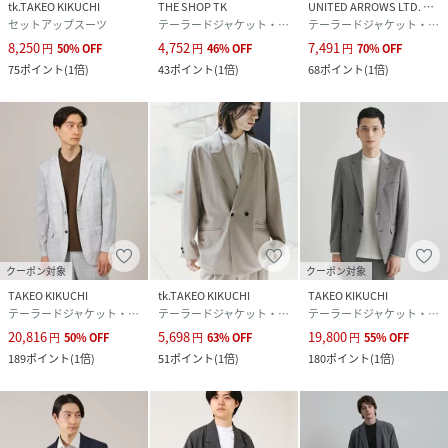
tk.TAKEO KIKUCHI
THE SHOP TK
UNITED ARROWS LTD. OUTLET
セットアップスーツ
テーラードジャケット・ブレザー
テーラードジャケット・ブレザー
8,250
4,752
7,491
円
50
%
OFF
円
46
%
OFF
円
70
%
OFF
75
ポイント
(
1倍
)
43
ポイント
(
1倍
)
68
ポイント
(
1倍
)
クーポン対象
クーポン対象
TAKEO KIKUCHI
tk.TAKEO KIKUCHI
TAKEO KIKUCHI
テーラードジャケット・ブレザー
テーラードジャケット・ブレザー
テーラードジャケット・ブレザー
20,816
5,698
19,800
円
50
%
OFF
円
63
%
OFF
円
55
%
OFF
189
ポイント
(
1倍
)
51
ポイント
(
1倍
)
180
ポイント
(
1倍
)