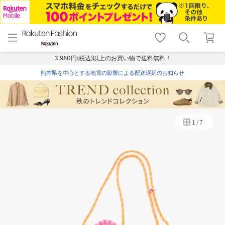
menu
home
search
favorite_border
shopping_cart
lock_outline
メニュー
トップ
検索
お気に入り
カート
ログイン
3,980円(税込)以上のお買い物で送料無料！
熊本県を中心とする地震の影響による配送遅延のお知らせ
1
/
7