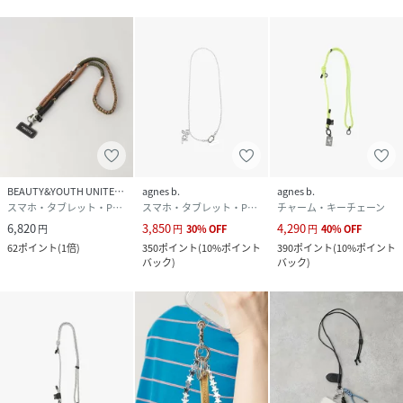
BEAUTY&YOUTH UNITED ARROWS
agnes b.
agnes b.
スマホ・タブレット・PCケース/カバー
スマホ・タブレット・PCケース/カバー
チャーム・キーチェーン
6,820
3,850
4,290
円
円
30
%
OFF
円
40
%
OFF
62
ポイント
(
1倍
)
350
ポイント
(
10%ポイント
390
ポイント
(
10%ポイント
バック
)
バック
)