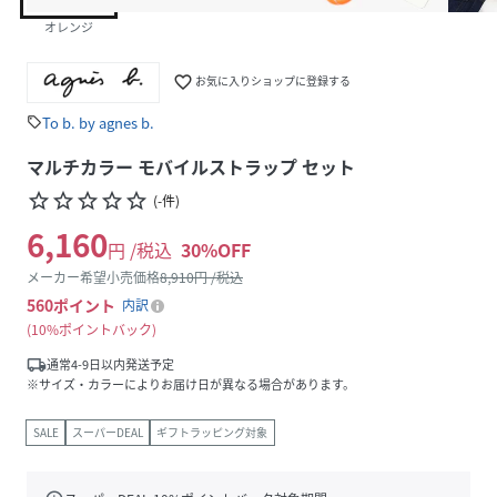
オレンジ
favorite_border
お気に入りショップに登録する
To b. by agnes b.
sell
マルチカラー モバイルストラップ セット
star_border
star_border
star_border
star_border
star_border
(
-
件
)
6,160
円 /税込
30
%OFF
メーカー希望小売価格
8,910
円 /税込
560
ポイント
内訳
10%ポイントバック
local_shipping
通常4-9日以内発送予定
※サイズ・カラーによりお届け日が異なる場合があります。
SALE
スーパーDEAL
ギフトラッピング対象