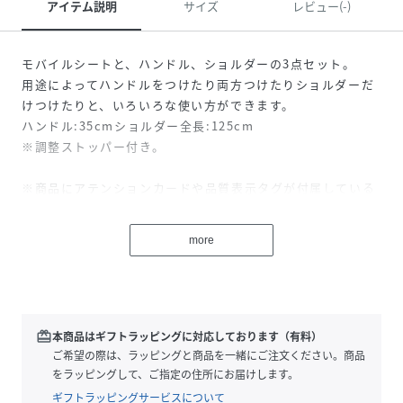
アイテム説明
サイズ
レビュー(-)
モバイルシートと、ハンドル、ショルダーの3点セット。
用途によってハンドルをつけたり両方つけたりショルダーだ
けつけたりと、いろいろな使い方ができます。
ハンドル:35cmショルダー全長:125cm
※調整ストッパー付き。
※商品にアテンションカードや品質表示タグが付属している
場合、必ずご確認の上、お取り扱いください。
※本製品は、スマートフォンに使用する用途で企画された商
more
品ですので他用途に使用しないでください。
性別タイプ
レディース
redeem
本商品はギフトラッピングに対応しております（有料）
原産国
中国
ご希望の際は、ラッピングと商品を一緒にご注文ください。商品
をラッピングして、ご指定の住所にお届けします。
素材
-
ギフトラッピングサービスについて