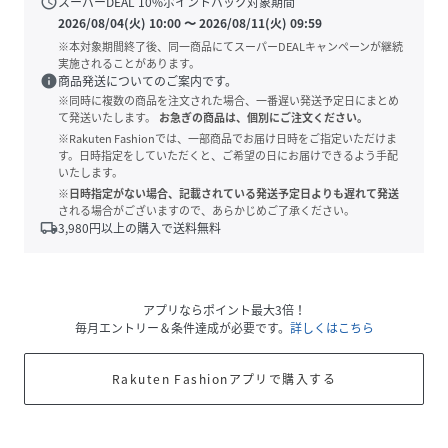
schedule
スーパーDEAL
10
%ポイントバック対象期間
2026/08/04(火) 10:00
〜
2026/08/11(火) 09:59
※本対象期間終了後、同一商品にてスーパーDEALキャンペーンが継続
実施されることがあります。
info
商品発送についてのご案内です。
※同時に複数の商品を注文された場合、一番遅い発送予定日にまとめ
て発送いたします。
お急ぎの商品は、個別にご注文ください。
※Rakuten Fashionでは、一部商品でお届け日時をご指定いただけま
す。日時指定をしていただくと、ご希望の日にお届けできるよう手配
いたします。
※日時指定がない場合、記載されている発送予定日よりも遅れて発送
される場合がございますので、あらかじめご了承ください。
local_shipping
3,980
円以上の購入で送料無料
アプリならポイント最大3倍！
毎月エントリー＆条件達成が必要です。
詳しくはこちら
Rakuten Fashionアプリで購入する