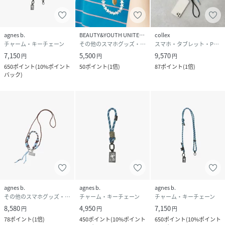
agnes b.
BEAUTY&YOUTH UNITED ARROWS
collex
チャーム・キーチェーン
その他のスマホグッズ・オーディオ機器
スマホ・タブレット・PCケース/カバー
7,150
5,500
9,570
円
円
円
650
ポイント
(
10%ポイント
50
ポイント
(
1倍
)
87
ポイント
(
1倍
)
バック
)
agnes b.
agnes b.
agnes b.
その他のスマホグッズ・オーディオ機器
チャーム・キーチェーン
チャーム・キーチェーン
8,580
4,950
7,150
円
円
円
78
ポイント
(
1倍
)
450
ポイント
(
10%ポイント
650
ポイント
(
10%ポイント