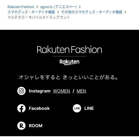
Rakuten Fashion
agnes b. (アニエスベー)
navigate_next
navigate_next
スマホグッズ・オーディオ機器
その他のスマホグッズ・オーディオ機器
navigate_next
navigate_next
マルチカラー モバイルストラップ セット
Instagram
WOMEN
/
MEN
Facebook
LINE
ROOM