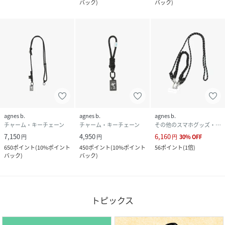
バック
)
バック
)
agnes b.
agnes b.
agnes b.
チャーム・キーチェーン
チャーム・キーチェーン
その他のスマホグッズ・オーディオ機器
7,150
4,950
6,160
円
円
円
30
%
OFF
650
ポイント
(
10%ポイント
450
ポイント
(
10%ポイント
56
ポイント
(
1倍
)
バック
)
バック
)
トピックス