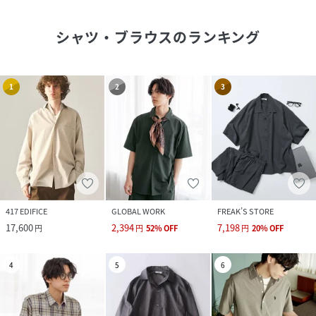
シャツ・ブラウス
のランキング
1
2
3
417 EDIFICE
GLOBAL WORK
FREAK’S STORE
17,600
2,394
7,198
円
円
52
%
OFF
円
20
%
OFF
4
5
6