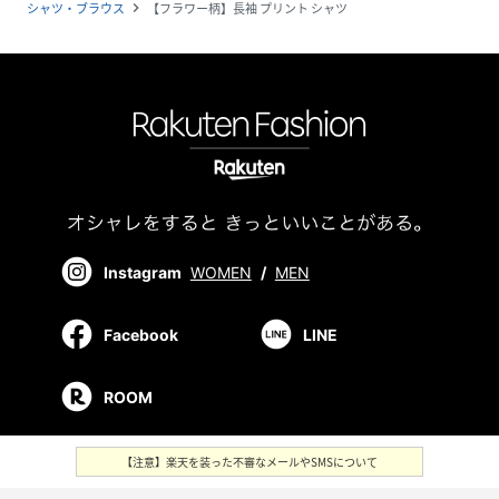
シャツ・ブラウス
【フラワー柄】長袖 プリント シャツ
navigate_next
Instagram
WOMEN
/
MEN
Facebook
LINE
ROOM
【注意】楽天を装った不審なメールやSMSについて