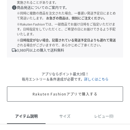
実施されることがあります。
info
商品発送についてのご案内です。
※同時に複数の商品を注文された場合、一番遅い発送予定日にまとめ
て発送いたします。
お急ぎの商品は、個別にご注文ください。
※Rakuten Fashionでは、一部商品でお届け日時をご指定いただけま
す。日時指定をしていただくと、ご希望の日にお届けできるよう手配
いたします。
※日時指定がない場合、記載されている発送予定日よりも遅れて発送
される場合がございますので、あらかじめご了承ください。
local_shipping
3,980
円以上の購入で送料無料
アプリならポイント最大3倍！
毎月エントリー＆条件達成が必要です。
詳しくはこちら
Rakuten Fashionアプリで購入する
アイテム説明
サイズ
レビュー(0)