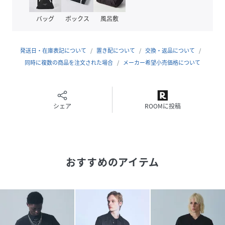
原産国
日本
バッグ
ボックス
風呂敷
素材
ポリエステル85% ポリウレタン15%
サイズ
44
発送日・在庫表記について
置き配について
交換・返品について
同時に複数の商品を注文された場合
メーカー希望小売価格について
クリーニング
洗濯機可
品番
QX3758_02520010000
(
02520010000-7U-3H QX3758
)
シェア
ROOMに投稿
おすすめのアイテム