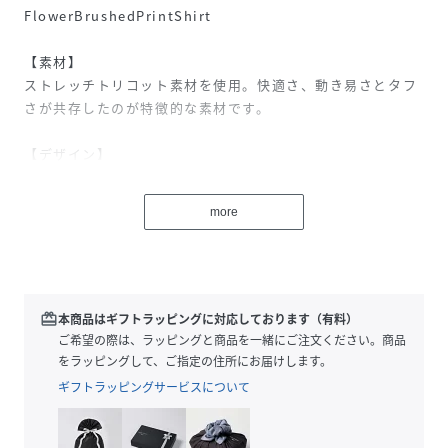
FlowerBrushedPrintShirt
【素材】
ストレッチトリコット素材を使用。快適さ、動き易さとタフ
さが共存したのが特徴的な素材です。
【デザイン】
プリントデザインは、筆描きしたようなブラッシュ感が特徴
的で一枚で絵になるデザイン。今季は提案色としてライムカ
more
ラーが今までにない鮮度を感じさせます。
【コーディネート】
インナーにはTシャツやタンクトップとのレイヤードがオス
スメ。パンツはデニムやスキニーなどの王道スタイルから、
redeem
本商品はギフトラッピングに対応しております（有料）
ワイドパンツなどのリラックス感を感じるスタイリングにも
ご希望の際は、ラッピングと商品を一緒にご注文ください。商品
合います。
をラッピングして、ご指定の住所にお届けします。
ギフトラッピングサービスについて
性別タイプ
メンズ