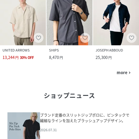
UNITED ARROWS
SHIPS
JOSEPH ABBOUD
13,244
8,470
25,300
円
30
%
OFF
円
円
more
navigate_next
ショップニュース
ブランド定番のスリットジップポロに、ピンタックで
繊細なラインを加えたブラッシュアップデザイン。
2026.07.31