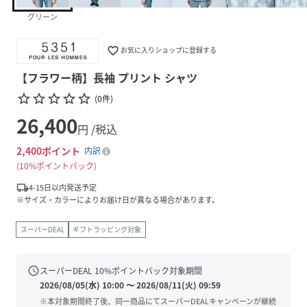
グリーン
favorite_border
お気に入りショップに登録する
【フラワー柄】長袖 プリント シャツ
star_border
star_border
star_border
star_border
star_border
(
0
件
)
26,400
円 /税込
2,400
ポイント
内訳
10%ポイントバック
local_shipping
4-15日以内発送予定
※サイズ・カラーによりお届け日が異なる場合があります。
スーパーDEAL
ギフトラッピング対象
schedule
スーパーDEAL
10
%ポイントバック対象期間
2026/08/05(水) 10:00
〜
2026/08/11(火) 09:59
※本対象期間終了後、同一商品にてスーパーDEALキャンペーンが継続