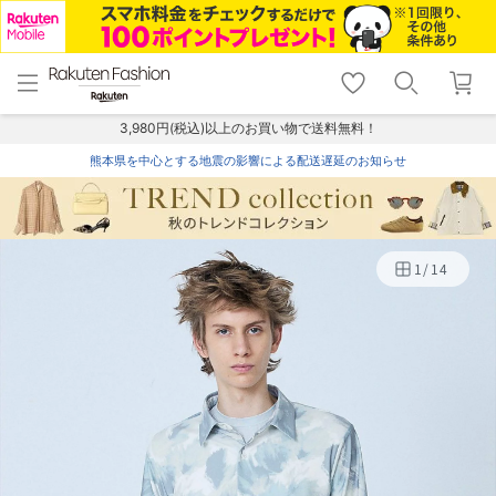
menu
home
search
favorite_border
shopping_cart
lock_outline
メニュー
トップ
検索
お気に入り
カート
ログイン
3,980円(税込)以上のお買い物で送料無料！
熊本県を中心とする地震の影響による配送遅延のお知らせ
1
/
14