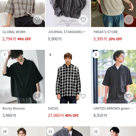
GLOBAL WORK
JOURNAL STANDARD relume
FREAK’S STORE
2,794
9,900
5,395
円
44
%
OFF
円
円
10
%
OFF
7
8
9
Rocky Monroe
DIESEL
UNITED ARROWS green label relaxing
3,960
27,060
8,910
円
円
40
%
OFF
円
10
11
12