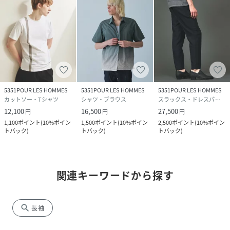
5351POUR LES HOMMES
5351POUR LES HOMMES
5351POUR LES HOMMES
カットソー・Tシャツ
シャツ・ブラウス
スラックス・ドレスパンツ
12,100
16,500
27,500
円
円
円
1,100
ポイント
(
10%ポイン
1,500
ポイント
(
10%ポイン
2,500
ポイント
(
10%ポイン
トバック
)
トバック
)
トバック
)
関連キーワードから探す
search
長袖