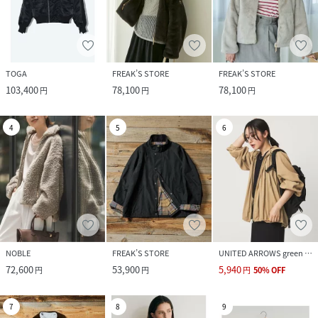
TOGA
FREAK’S STORE
FREAK’S STORE
103,400
78,100
78,100
円
円
円
4
5
6
NOBLE
FREAK’S STORE
UNITED ARROWS green label relaxing
72,600
53,900
5,940
円
円
円
50
%
OFF
7
8
9