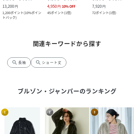
13,200
4,950
7,920
円
円
10
%
OFF
円
1,200
ポイント
(
10%ポイン
45
ポイント
(
1倍
)
72
ポイント
(
1倍
)
トバック
)
関連キーワードから探す
search
search
長袖
ショート丈
ブルゾン・ジャンパー
のランキング
1
2
3