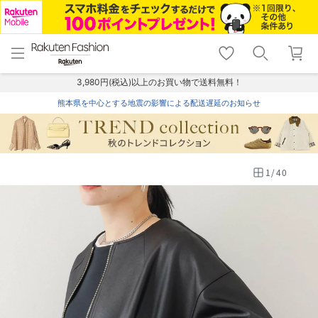
menu
home
search
favorite_border
shopping_cart
lock_outline
メニュー
トップ
検索
お気に入り
カート
ログイン
3,980円(税込)以上のお買い物で送料無料！
熊本県を中心とする地震の影響による配送遅延のお知らせ
1
/
40