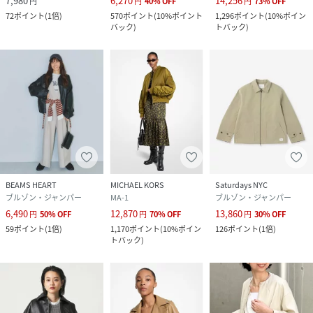
7,980
6,270
14,256
円
円
40
%
OFF
円
73
%
OFF
72
ポイント
(
1倍
)
570
ポイント
(
10%ポイント
1,296
ポイント
(
10%ポイン
バック
)
トバック
)
BEAMS HEART
MICHAEL KORS
Saturdays NYC
ブルゾン・ジャンパー
MA-1
ブルゾン・ジャンパー
6,490
12,870
13,860
円
50
%
OFF
円
70
%
OFF
円
30
%
OFF
59
ポイント
(
1倍
)
1,170
ポイント
(
10%ポイン
126
ポイント
(
1倍
)
トバック
)