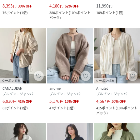
8,393
4,180
11,990
円
30
%
OFF
円
62
%
OFF
円
76
ポイント
(
1倍
)
380
ポイント
(
10%ポイント
109
ポイント
(
1倍
)
バック
)
クーポン対象
クーポン対象
CANAL JEAN
andme
Amulet
ブルゾン・ジャンパー
ブルゾン・ジャンパー
ブルゾン・ジャンパー
6,930
5,176
4,567
円
41
%
OFF
円
15
%
OFF
円
50
%
OFF
63
ポイント
(
1倍
)
47
ポイント
(
1倍
)
415
ポイント
(
10%ポイント
バック
)