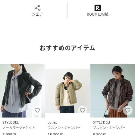
素材
ポリエステル95% ポリウレタン5%
シェア
ROOMに投稿
サイズ
F
クリーニング
手洗い可
おすすめのアイテム
品番
QX0245_72529030720
(
72529030720-7I-3B QX0245
)
STYLE DELI
collex
STYLE DELI
ノーカラージャケット
ブルゾン・ジャンパー
ブルゾン・ジャンパー
7,900
18,700
8,800
円
円
円