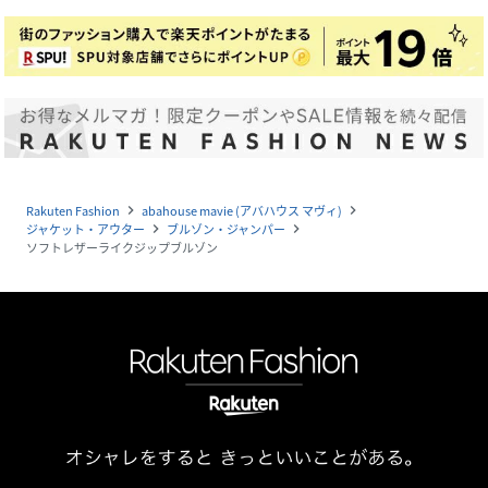
Rakuten Fashion
abahouse mavie (アバハウス マヴィ)
navigate_next
navigate_next
ジャケット・アウター
ブルゾン・ジャンパー
navigate_next
navigate_next
ソフトレザーライクジップブルゾン