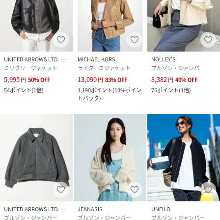
UNITED ARROWS LTD. OUTLET
MICHAEL KORS
NOLLEY'S
ミリタリージャケット
ライダースジャケット
ブルゾン・ジャンパー
5,995
13,090
8,382
円
50
%
OFF
円
83
%
OFF
円
40
%
OFF
54
ポイント
(
1倍
)
1,190
ポイント
(
10%ポイン
76
ポイント
(
1倍
)
トバック
)
UNITED ARROWS LTD. OUTLET
JEANASIS
UNFILO
ブルゾン・ジャンパー
ブルゾン・ジャンパー
ブルゾン・ジャンパー