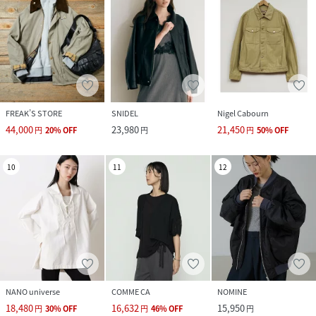
FREAK’S STORE
SNIDEL
Nigel Cabourn
44,000
23,980
21,450
円
20
%
OFF
円
円
50
%
OFF
10
11
12
NANO universe
COMME CA
NOMINE
18,480
16,632
15,950
円
30
%
OFF
円
46
%
OFF
円