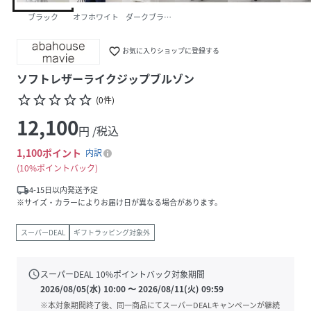
ブラック
オフホワイト
ダークブラウン
favorite_border
お気に入りショップに登録する
ソフトレザーライクジップブルゾン
star_border
star_border
star_border
star_border
star_border
(
0
件
)
12,100
円 /税込
1,100
ポイント
内訳
10%ポイントバック
local_shipping
4-15日以内発送予定
※サイズ・カラーによりお届け日が異なる場合があります。
スーパーDEAL
ギフトラッピング対象外
schedule
スーパーDEAL
10
%ポイントバック対象期間
2026/08/05(水) 10:00
〜
2026/08/11(火) 09:59
※本対象期間終了後、同一商品にてスーパーDEALキャンペーンが継続