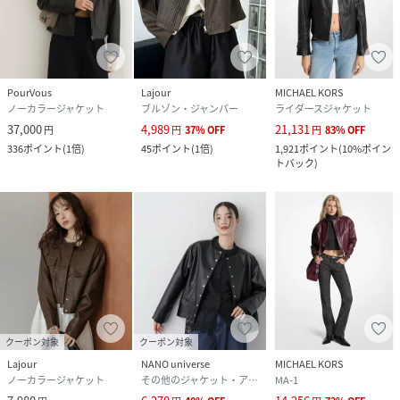
PourVous
Lajour
MICHAEL KORS
ノーカラージャケット
ブルゾン・ジャンパー
ライダースジャケット
37,000
4,989
21,131
円
円
37
%
OFF
円
83
%
OFF
336
ポイント
(
1倍
)
45
ポイント
(
1倍
)
1,921
ポイント
(
10%ポイン
トバック
)
クーポン対象
クーポン対象
Lajour
NANO universe
MICHAEL KORS
ノーカラージャケット
その他のジャケット・アウター
MA-1