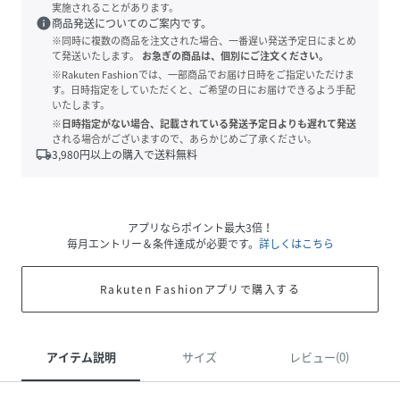
実施されることがあります。
info
商品発送についてのご案内です。
※同時に複数の商品を注文された場合、一番遅い発送予定日にまとめ
て発送いたします。
お急ぎの商品は、個別にご注文ください。
※Rakuten Fashionでは、一部商品でお届け日時をご指定いただけま
す。日時指定をしていただくと、ご希望の日にお届けできるよう手配
いたします。
※日時指定がない場合、記載されている発送予定日よりも遅れて発送
される場合がございますので、あらかじめご了承ください。
local_shipping
3,980
円以上の購入で送料無料
アプリならポイント最大3倍！
毎月エントリー＆条件達成が必要です。
詳しくはこちら
Rakuten Fashionアプリで購入する
アイテム説明
サイズ
レビュー(0)