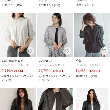
71
ポイント
(
1倍
)
170
ポイント
(
1倍
)
80
ポイント
(
1倍
)
abahouse mavie
COMME CA
組曲
スウェット・トレーナー
ライダースジャケット
ブルゾン・ジャンパー
7,744
29,799
11,418
円
20
%
OFF
円
37
%
OFF
円
40
%
OFF
704
ポイント
(
10%ポイント
2,709
ポイント
(
10%ポイン
103
ポイント
(
1倍
)
バック
)
トバック
)