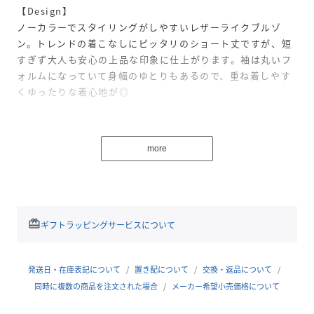
【Design】
ノーカラーでスタイリングがしやすいレザーライクブルゾ
ン。トレンドの着こなしにピッタリのショート丈ですが、短
すぎず大人も安心の上品な印象に仕上がります。袖は丸いフ
ォルムになっていて身幅のゆとりもあるので、重ね着しやす
くゆったりな着心地が◎
【Fabric】
柔らかくしなやかなフェイクレザー素材使用。光沢が弱めで
more
女性らしい印象で着用いただけます。軽い着心地も魅力。
【Styling】
ショート丈×ワイドなボトムが今の気分。お出かけにスタイ
ルにスカート合わせは特におすすめ。
redeem
ギフトラッピングサービスについて
中国製
発送日・在庫表記について
置き配について
交換・返品について
性別タイプ
レディース
同時に複数の商品を注文された場合
メーカー希望小売価格について
原産国
中国