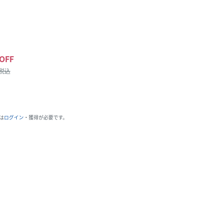
OFF
/税込
は
ログイン
・獲得が必要です。