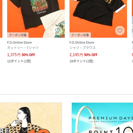
クーポン対象
クーポン対象
F.O.Online Store
F.O.Online Store
カットソー・Tシャツ
シャツ・ブラウス
1,375
2,145
円
50
%
OFF
円
50
%
OFF
12
ポイント
(
1倍
)
19
ポイント
(
1倍
)