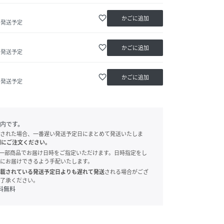
favorite_border
かごに追加
内発送予定
favorite_border
かごに追加
内発送予定
favorite_border
かごに追加
内発送予定
内です。
された場合、一番遅い発送予定日にまとめて発送いたしま
別にご注文ください。
onでは、一部商品でお届け日時をご指定いただけます。日時指定をし
にお届けできるよう手配いたします。
載されている発送予定日よりも遅れて発送
される場合がござ
了承ください。
料無料