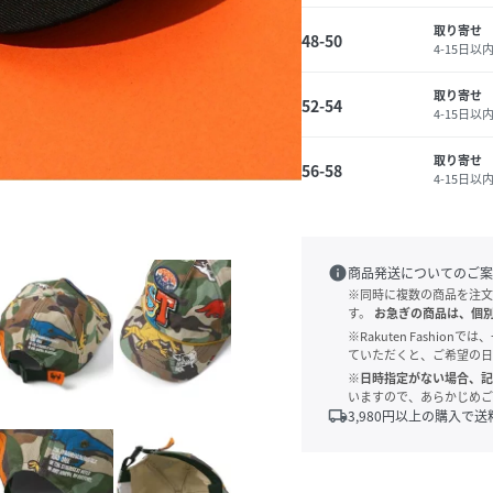
取り寄せ
48-50
4-15日以
取り寄せ
52-54
4-15日以
取り寄せ
56-58
4-15日以
info
商品発送についてのご案
※同時に複数の商品を注文
す。
お急ぎの商品は、個
※Rakuten Fashi
ていただくと、ご希望の日
※日時指定がない場合、記
いますので、あらかじめご
local_shipping
3,980
円以上の購入で送