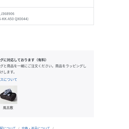
_J368906
6-KK-A50 QX0044
)
グに対応しております（有料）
グと商品を一緒にご注文ください。商品をラッピングし
けします。
スについて
風呂敷
配について
交換・返品について