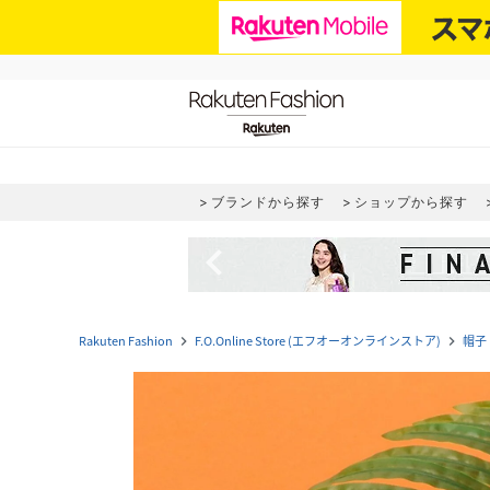
ブランドから探す
ショップから探す
navigate_before
Rakuten Fashion
F.O.Online Store (エフオーオンラインストア)
帽子
navigate_next
navigate_next