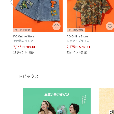
クーポン対象
クーポン対象
F.O.Online Store
F.O.Online Store
その他のパンツ
シャツ・ブラウス
2,145
2,475
円
50
%
OFF
円
50
%
OFF
19
ポイント
(
1倍
)
22
ポイント
(
1倍
)
トピックス