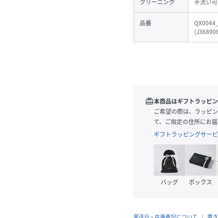
クリーニング
手洗い可
品番
QX0044
(
J36890
redeem
本商品はギフトラッピン
ご希望の際は、ラッピン
て、ご指定の住所にお届
ギフトラッピングサービ
バッグ
ボックス
発送日・在庫表記について
置き