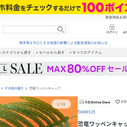
新規登録＆回答
熊本県を中心とする地震の影響による配送遅延のお知らせ
カテゴリから探す
セールから探す
すべてのアイテム
その他の帽子
恐竜ワッペンキャップ
navigate_next
navigate_next
favorite_border
お気
1
/
18
BREEZE
sell
恐竜ワッペンキャ