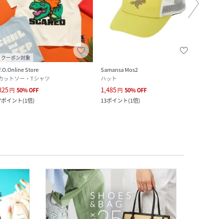
クーポン対象
F.O.Online Store
Samansa Mos2
pairm
カットソー・Tシャツ
ハット
シャ
825
1,485
3,594
円
50
%
OFF
円
50
%
OFF
7
ポイント
(
1倍
)
13
ポイント
(
1倍
)
326
ポ