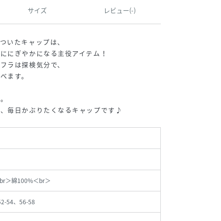
サイズ
レビュー(-)
とついたキャップは、
気ににぎやかになる主役アイテム！
モフラは探検気分で、
べます。
い。
の、毎日かぶりたくなるキャップです♪
r＞綿100%＜br＞
52-54、56-58