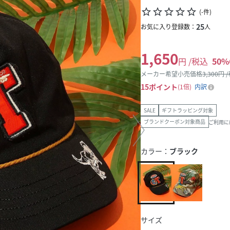
star_border
star_border
star_border
star_border
star_border
(
-
件
)
25
お気に入り登録数：
人
1,650
円 /税込
50
%
メーカー希望小売価格
3,300
円 
15
ポイント
1倍
内訳
SALE
ギフトラッピング対象
ブランドクーポン対象商品
ご利用に
カラー：
ブラック
サイズ