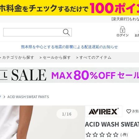
[楽天銀行]もれ
熊本県を中心とする地震の影響による配送遅延のお知らせ
カテゴリから探す
セールから探す
すべてのアイテム
ツ
ACID WASH SWEAT PANTS
navigate_next
favorite_border
お気
1
/
16
ACID WASH SWEA
star_border
star_border
star_border
star_border
star_border
(
-
件
)