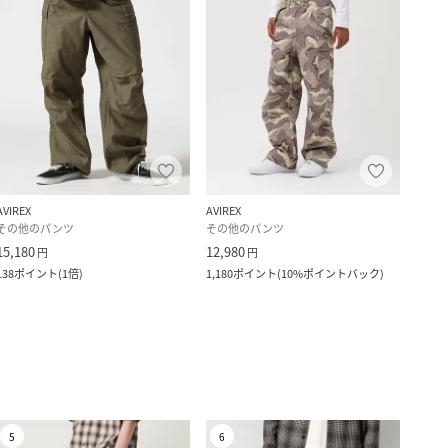
AVIREX
AVIREX
その他のパンツ
その他のパンツ
15,180
12,980
円
円
138
ポイント
(
1倍
)
1,180
ポイント
(
10%ポイントバック
)
5
6
7