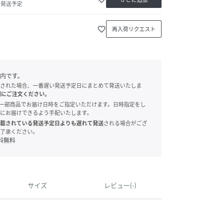
内発送予定
favorite_border
再入荷リクエスト
内です。
された場合、一番遅い発送予定日にまとめて発送いたしま
別にご注文ください。
onでは、一部商品でお届け日時をご指定いただけます。日時指定をし
にお届けできるよう手配いたします。
載されている発送予定日よりも遅れて発送
される場合がござ
了承ください。
料無料
サイズ
レビュー(-)