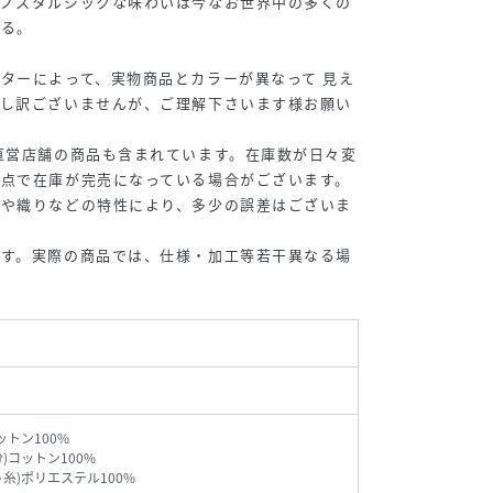
、ノスタルジックな味わいは今なお世界中の多くの
いる。
ターによって、実物商品とカラーが異なって 見え
申し訳ございませんが、ご理解下さいます様お願い
直営店舗の商品も含まれています。在庫数が日々変
時点で在庫が完売になっている場合がございます。
地や織りなどの特性により、多少の誤差はございま
 / Ｌ
175cm / Ｌ
181cm / Ｌ
153cm / Ｍ
です。実際の商品では、仕様・加工等若干異なる場
ットン100%
)コットン100%
う糸)ポリエステル100%