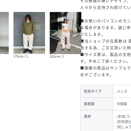
その無駄の無いデザイン
人々から支持され続けて
■お使いのパソコンのモニ
る場合があります。誠に
いたします。
■当ショップの在庫数は 
動する為、ご注文頂いた
■サイズ表は、製品の生
175cm / Ｌ
152cm / Ｌ
175cm / Ｌ
170cm
す。予めご了承ください。
■画像の商品はサンプル
合がございます。
性別タイプ
メンズ
原産国
中国製
素材
(本体)コ
(別布部分
(刺しゅ