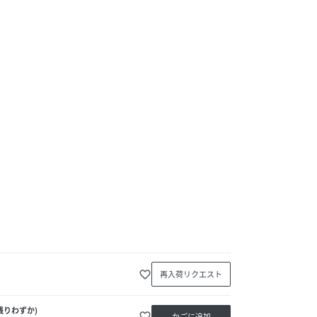
favorite_border
再入荷リクエスト
残りわずか)
favorite_border
かごに追加