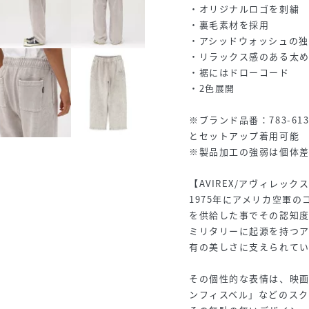
・オリジナルロゴを刺繍
・裏毛素材を採用
・アシッドウォッシュの
・リラックス感のある太
・裾にはドローコード
・2色展開
※ブランド品番：783-61310
とセットアップ着用可能
※製品加工の強弱は個体
【AVIREX/アヴィレック
1975年にアメリカ空軍
を供給した事でその認知
ミリタリーに起源を持つ
有の美しさに支えられて
その個性的な表情は、映
ンフィスベル」などのスク