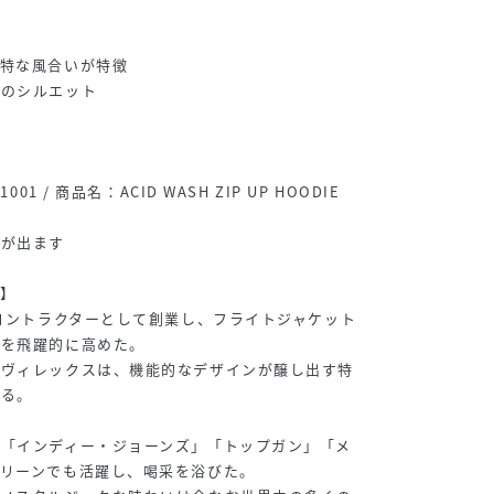
独特な風合いが特徴
めのシルエット
01 / 商品名：ACID WASH ZIP UP HOODIE
差が出ます
ス】
のコントラクターとして創業し、フライトジャケット
度を飛躍的に高めた。
アヴィレックスは、機能的なデザインが醸し出す特
いる。
画「インディー・ジョーンズ」「トップガン」「メ
リーンでも活躍し、喝采を浴びた。