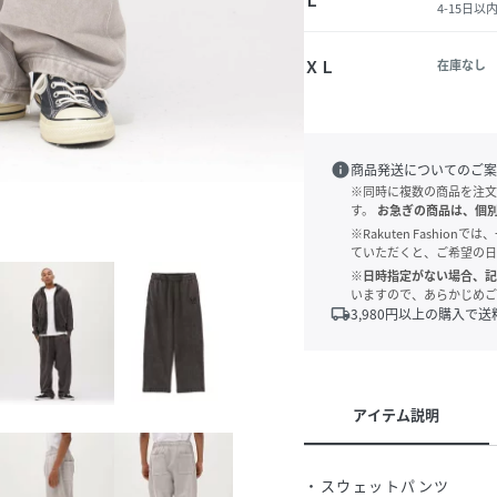
Ｌ
4-15日以
ＸＬ
在庫なし
info
商品発送についてのご案
※同時に複数の商品を注文
す。
お急ぎの商品は、個
※Rakuten Fashi
ていただくと、ご希望の日
※日時指定がない場合、記
いますので、あらかじめご
local_shipping
3,980
円以上の購入で送
アイテム説明
・スウェットパンツ