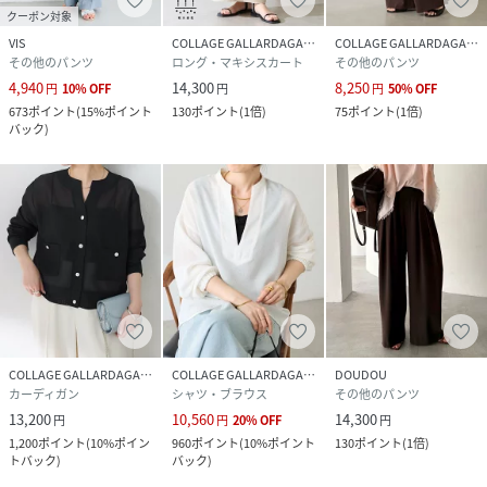
クーポン対象
・ジャージ袖リブブラウス CLZ1031104A0001
VIS
COLLAGE GALLARDAGALANTE
COLLAGE GALLARDAGALANTE
・ジャージマーメイドスカート CLZ1061201A0001
その他のパンツ
ロング・マキシスカート
その他のパンツ
・ジャージVネックワンピース CLZ1061209A0001
4,940
14,300
8,250
円
10
%
OFF
円
円
50
%
OFF
673
ポイント
(
15%ポイント
130
ポイント
(
1倍
)
75
ポイント
(
1倍
)
【おすすめコーディネート】
バック
)
同シリーズのジャケットやブラウスと合わせればセレモニー
でも活躍します。
ストンとした落ち感がハンサムで厚底スニーカーやスウェッ
トなどスポーティなアイテムとも相性が良いです。
【おすすめスタイリングアイテム】
・メタルボタンジョーゼットカーディガン
CLS5052306A0001
・袖フレアサテンブラウス CLZ1052204A0003
・Vネックバスクニット CLZ1061105A0003
COLLAGE GALLARDAGALANTE
COLLAGE GALLARDAGALANTE
DOUDOU
カーディガン
シャツ・ブラウス
その他のパンツ
・リブペプラムカーディガン CLZ1061205A0002
13,200
10,560
14,300
円
円
20
%
OFF
円
・裾シアーロンT CLN5042206A0001
1,200
ポイント
(
10%ポイン
960
ポイント
(
10%ポイント
130
ポイント
(
1倍
)
トバック
)
バック
)
【素材】