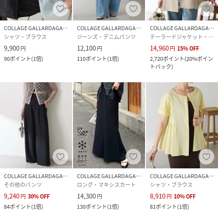
ハートマークをクリックし、お好きなカラーを選んでお気に
入りに登録すると
COLLAGE GALLARDAGALANTE
COLLAGE GALLARDAGALANTE
COLLAGE GALLARDAGALANTE
入荷情報や残り1点の通知、完売カラーの再入荷、セール情
シャツ・ブラウス
ジーンズ・デニムパンツ
テーラードジャケット・ブレザー
報などを受け取ることができます。
9,900
12,100
14,960
円
円
円
15
%
OFF
90
ポイント
(
1倍
)
110
ポイント
(
1倍
)
2,720
ポイント
(
20%ポイン
※撮影場所やお使いのモニター環境により若干お色味が異な
トバック
)
る場合がございます。
特にロケの撮影では明るく見える傾向にございます。詳細撮
影画像で色味をお確かめくださいます様お願いいたします。
※サンプルで撮影をしております。若干の仕様が変更になる
場合がございますので予めご了承の上ご注文くださいますよ
うお願いいたします。
※サンプルでの採寸のためあくまで目安となります。予めご
了承ください。
COLLAGE GALLARDAGALANTE
COLLAGE GALLARDAGALANTE
COLLAGE GALLARDAGALANTE
性別タイプ
レディース
その他のパンツ
ロング・マキシスカート
シャツ・ブラウス
9,240
14,300
8,910
円
30
%
OFF
円
円
10
%
OFF
原産国
中国
84
ポイント
(
1倍
)
130
ポイント
(
1倍
)
81
ポイント
(
1倍
)