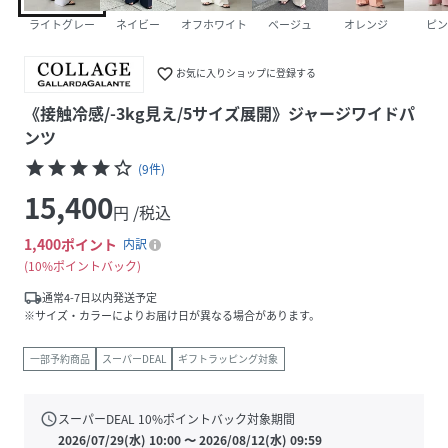
ライトグレー
ネイビー
オフホワイト
ベージュ
オレンジ
ピン
favorite_border
お気に入りショップに登録する
《接触冷感/-3kg見え/5サイズ展開》ジャージワイドパ
ンツ
star
star
star
star
star_border
(
9
件
)
15,400
円 /税込
1,400
ポイント
内訳
10%ポイントバック
local_shipping
通常4-7日以内発送予定
※サイズ・カラーによりお届け日が異なる場合があります。
一部予約商品
スーパーDEAL
ギフトラッピング対象
schedule
スーパーDEAL
10
%ポイントバック対象期間
2026/07/29(水) 10:00
〜
2026/08/12(水) 09:59