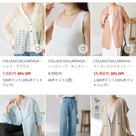
ポリエステル100％
透け感：ホワイトのみややあり
裏地：ホワイトのみ膝下あたりまであり
※ホワイトの裏地（股下）0サイズ:：38.5㎝, 1サイズ：40
㎝
伸縮性：あり
光沢感：なし
おすすめ着用時期：春、夏、秋
COLLAGE GALLARDAGALANTE
COLLAGE GALLARDAGALANTE
COLLAGE GALLARDAGALANTE
洗濯：手洗い可
シャツ・ブラウス
ノースリーブ・タンクトップ
テーラードジャケット・ブレザー
7,920
4,950
14,960
円
40
%
OFF
円
円
20
%
OFF
720
ポイント
(
10%ポイント
45
ポイント
(
1倍
)
1,360
ポイント
(
10%ポイン
バック
)
トバック
)
≪返品・交換・修理について≫
・着用後、洗濯後の返品・交換は致しかねます。
・商品到着後、着用前に商品状態のご確認をお願い致しま
す。
・ECサイトでご購入いただいた商品は、お修理を承っており
ません。
【気になる商品は「お気に入り」登録を】