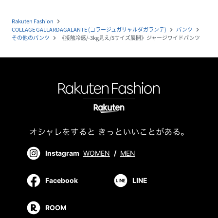
Rakuten Fashion
navigate_next
COLLAGE GALLARDAGALANTE (コラージュガリャルダガランテ)
パンツ
navigate_next
navigate_next
その他のパンツ
《接触冷感/-3kg見え/5サイズ展開》ジャージワイドパンツ
navigate_next
Instagram
WOMEN
/
MEN
Facebook
LINE
ROOM