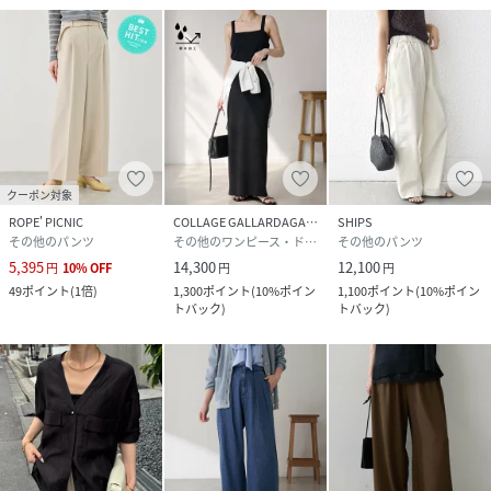
素材
ポリエステル100%
サイズ
0、1、2、XL、PS、TM
品番
QW1967_CLZ1061202A0002
(
CLZ1061202A0002-6-8 QW1967
)
クーポン対象
ROPE' PICNIC
COLLAGE GALLARDAGALANTE
SHIPS
その他のパンツ
その他のワンピース・ドレス
その他のパンツ
5,395
14,300
12,100
円
10
%
OFF
円
円
49
ポイント
(
1倍
)
1,300
ポイント
(
10%ポイン
1,100
ポイント
(
10%ポイン
トバック
)
トバック
)