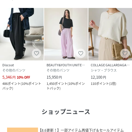
Discoat
BEAUTY&YOUTH UNITED ARROWS
COLLAGE GALLARDAGALANTE
その他のパンツ
その他のパンツ
シャツ・ブラウス
5,346
15,950
12,100
円
10
%
OFF
円
円
486
ポイント
(
10%ポイント
1,450
ポイント
(
10%ポイン
110
ポイント
(
1倍
)
バック
)
トバック
)
ショップニュース
【8.6更新！】一部アイテム再値下げ＆セールアイテム