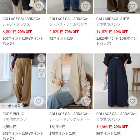
COLLAGE GALLARDAGALANTE
COLLAGE GALLARDAGALANTE
GALLARDAGALANTE
シャツ・ブラウス
ジーンズ・デニムパンツ
その他のパンツ
8,800
4,620
17,820
円
20
%
OFF
円
70
%
OFF
円
10
%
OFF
800
ポイント
(
10%ポイント
42
ポイント
(
1倍
)
1,620
ポイント
(
10%ポイン
バック
)
トバック
)
クーポン対象
ROPE' PICNIC
COLLAGE GALLARDAGALANTE
COLLAGE GALLARDAGALANTE
その他のパンツ
テーラードジャケット・ブレザー
その他のパンツ
5,995
18,700
10,560
円
円
円
20
%
OFF
545
ポイント
(
10%ポイント
170
ポイント
(
1倍
)
96
ポイント
(
1倍
)
バック
)