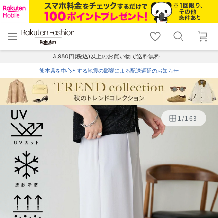
menu
home
search
favorite_border
shopping_cart
lock_outline
メニュー
トップ
検索
お気に入り
カート
ログイン
3,980円(税込)以上のお買い物で送料無料！
熊本県を中心とする地震の影響による配送遅延のお知らせ
1
/
163