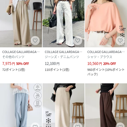
けました◎
■165cm（TMサイズ）
ハイテクスニーカーと合わせると、スニーカーの上にたまる
感じでおしゃれに履けます◎
■161cm(2サイズ）
１サイズでも履けるけど、お腹周りやヒップラインが気にな
るし、、もう少しゆるっと履きたい願いが2サイズだと叶い
ました◎
COLLAGE GALLARDAGALANTE
COLLAGE GALLARDAGALANTE
COLLAGE GALLARDAGALANTE
その他のパンツ
ジーンズ・デニムパンツ
シャツ・ブラウス
《PSサイズ》
7,975
12,100
10,560
円
50
%
OFF
円
円
20
%
OFF
０サイズと股下以外同じです。小柄な方や、低身長の方にお
72
ポイント
(
1倍
)
110
ポイント
(
1倍
)
960
ポイント
(
10%ポイント
すすめです。
バック
)
《TMサイズ》
1サイズと股下以外同じです。長めに履きたい方や高身長の
方におすすめです。
【ジャージシリーズ】
・ジャージスリムテーパードパンツ CLZ1061202A0001
・ジャージノーカラーダブルジャケット
CLZ1061207A0002