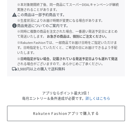
※本対象期間終了後、同一商品にてスーパーDEALキャンペーンが継続
実施されることがあります。
warning
この商品は一部予約商品です。
※生産状況によりお届け時期が変更になる場合があります。
info
商品発送についてのご案内です。
※同時に複数の商品を注文された場合、一番遅い発送予定日にまとめ
て発送いたします。
お急ぎの商品は、個別にご注文ください。
※Rakuten Fashionでは、一部商品でお届け日時をご指定いただけま
す。日時指定をしていただくと、ご希望の日にお届けできるよう手配
いたします。
※日時指定がない場合、記載されている発送予定日よりも遅れて発送
される場合がございますので、あらかじめご了承ください。
local_shipping
3,980
円以上の購入で送料無料
アプリならポイント最大3倍！
毎月エントリー＆条件達成が必要です。
詳しくはこちら
Rakuten Fashionアプリで購入する