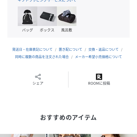
・きちんと見えするジャージ生地なのでお仕事やお食事にも
ぴったりです。
・ウエスト後ろはゴムデザインになっており、きちんと見え
しながらも楽な履き心地を叶えます。
バッグ
ボックス
風呂敷
・センタープレスは繰り返し洗っても落ちない加工が施され
ています◎
発送日・在庫表記について
置き配について
交換・返品について
《実際に購入された方のレビュー》
同時に複数の商品を注文された場合
メーカー希望小売価格について
■154cm（PSサイズ）
スニーカーやローヒールでも裾が地面につかずジャストサイ
ズで履けます！
■153cm（0サイズ）
シェア
ROOMに投稿
低身長、下半身太めですが、丈も丁度良くスッキリ見えて我
ながらびっくりです。
■157cm（0サイズ）
ローヒールでも裾が地面につかず履けます◎腰回りが張って
おすすめのアイテム
るのが悩みですが、綺麗にカバーしてくれます。
■159cm（1サイズ）
踵が隠れるぐらいの丈感です。下半身太めですが、綺麗に履