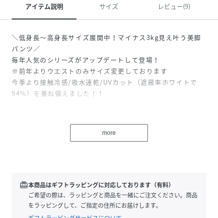
アイテム説明
サイズ
レビュー(9)
＼低身長～高身長サイズ展開中！マイナス3kg見え叶う美脚
パンツ／
毎年人気のシリーズがアップデートして登場！
※前年よりウエストのみサイズ変更しております
今季より接触冷感/吸水速乾/UVカット（遮蔽率ホワイトで
94%）を兼ね備えました！！
※カラーによってサイズ展開が異なります。
《オンライン限定》
more
・PS、TM、２サイズ
・ネイビー
※XL：オンラインと上野店のみで販売
【POINT】
redeem
本商品はギフトラッピングに対応しております（有料）
・すとんと落ちる生地感なので、ワイドパンツでもすっきり
ご希望の際は、ラッピングと商品を一緒にご注文ください。商品
とした印象で履いていただけます。
をラッピングして、ご指定の住所にお届けします。
・さらさらした生地で真夏でも快適な履き心地です。
ギフトラッピングサービスについて