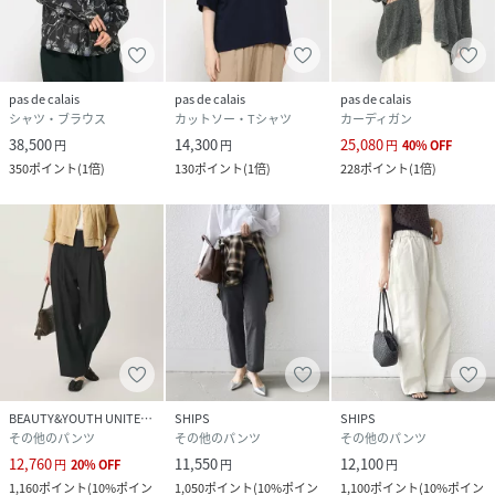
pas de calais
pas de calais
pas de calais
シャツ・ブラウス
カットソー・Tシャツ
カーディガン
38,500
14,300
25,080
円
円
円
40
%
OFF
350
ポイント
(
1倍
)
130
ポイント
(
1倍
)
228
ポイント
(
1倍
)
BEAUTY&YOUTH UNITED ARROWS
SHIPS
SHIPS
その他のパンツ
その他のパンツ
その他のパンツ
12,760
11,550
12,100
円
20
%
OFF
円
円
1,160
ポイント
(
10%ポイン
1,050
ポイント
(
10%ポイン
1,100
ポイント
(
10%ポイン