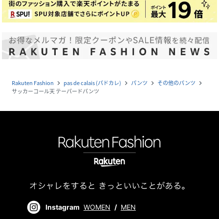
Rakuten Fashion
pas de calais (パドカレ)
パンツ
その他のパンツ
navigate_next
navigate_next
navigate_next
navigate_next
サッカーコール天 テーパードパンツ
Instagram
WOMEN
/
MEN