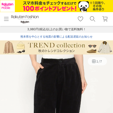
menu
home
search
favorite_border
shopping_cart
lock_outline
メニュー
トップ
検索
お気に入り
カート
ログイン
3,980円(税込)以上のお買い物で送料無料！
熊本県を中心とする地震の影響による配送遅延のお知らせ
1
/
7