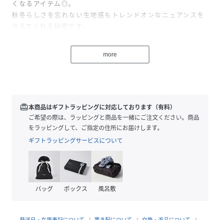
くなるアイテム◎。
秋冬らしさを忘れない生地感もトレンドオンなニュアンスを
与えてくれる秘密です。
モデル身長：168cm 着用サイズ：ｸﾛ/36(M)
more
性別タイプ
レディース
原産国
日本
redeem
本商品はギフトラッピングに対応しております（有料）
素材
コットン100%
ご希望の際は、ラッピングと商品を一緒にご注文ください。商品
をラッピングして、ご指定の住所にお届けします。
サイズ
34(S)、36(M)
ギフトラッピングサービスについて
クリーニング
手洗い可
品番
QV6267_13508611
(
13508611-90-34 QV6267
)
バッグ
ボックス
風呂敷
発送日・在庫表記について
置き配について
交換・返品について