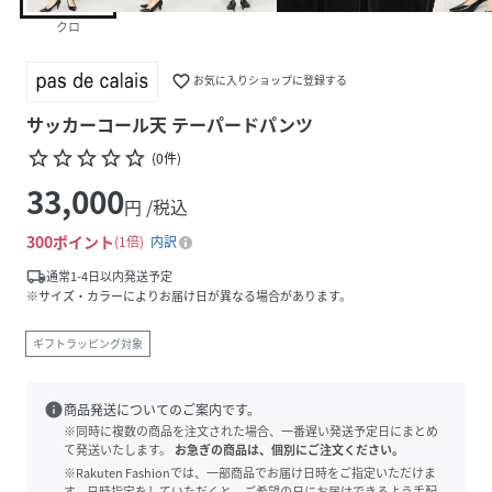
クロ
favorite_border
お気に入りショップに登録する
サッカーコール天 テーパードパンツ
star_border
star_border
star_border
star_border
star_border
(
0
件
)
33,000
円 /税込
300
ポイント
1倍
内訳
local_shipping
通常1-4日以内発送予定
※サイズ・カラーによりお届け日が異なる場合があります。
ギフトラッピング対象
info
商品発送についてのご案内です。
※同時に複数の商品を注文された場合、一番遅い発送予定日にまとめ
て発送いたします。
お急ぎの商品は、個別にご注文ください。
※Rakuten Fashionでは、一部商品でお届け日時をご指定いただけま
す。日時指定をしていただくと、ご希望の日にお届けできるよう手配