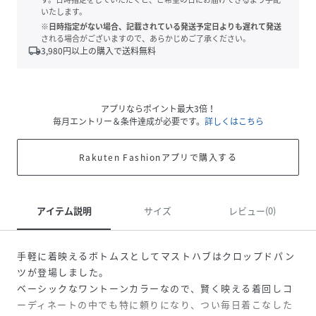
いたします。
※日時指定がない場合、記載されている発送予定日よりも遅れて発送
される場合がございますので、あらかじめご了承ください。
local_shipping
3,980
円以上の購入で送料無料
アプリならポイント最大3倍！
毎月エントリー＆条件達成が必要です。
詳しくはこちら
Rakuten Fashionアプリで購入する
アイテム説明
サイズ
レビュー(0)
手軽に着映えるボトムスとしてマストハブはクロップドパン
ツが登場しました。
ベーシックなワントーンカラーなので、賢く映える着回しコ
ーディネートの中でも特に頼りになり、つい毎日着こなした