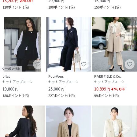
13,200
20,900
16,500
円
20
%
OFF
円
円
120
ポイント
(
1倍
)
190
ポイント
(
1倍
)
150
ポイント
(
1倍
)
クーポン対象
bflat
PourVous
RIVER FIELD & Co.
セットアップスーツ
セットアップスーツ
セットアップスーツ
19,800
25,000
10,899
円
円
円
47
%
OFF
180
ポイント
(
1倍
)
227
ポイント
(
1倍
)
99
ポイント
(
1倍
)