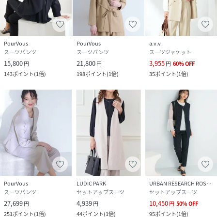
PourVous
PourVous
a.v.v
スーツパンツ
スーツパンツ
スーツジャケット
15,800
21,800
3,955
円
円
円
60
%
OFF
143
ポイント
(
1倍
)
198
ポイント
(
1倍
)
35
ポイント
(
1倍
)
PourVous
LUDIC PARK
URBAN RESEARCH ROSSO
スーツパンツ
セットアップスーツ
セットアップスーツ
27,699
4,939
10,450
円
円
円
50
%
OFF
251
ポイント
(
1倍
)
44
ポイント
(
1倍
)
95
ポイント
(
1倍
)