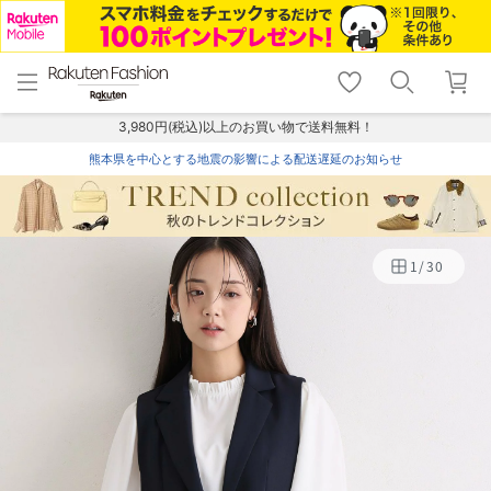
menu
home
search
favorite_border
shopping_cart
lock_outline
メニュー
トップ
検索
お気に入り
カート
ログイン
3,980円(税込)以上のお買い物で送料無料！
熊本県を中心とする地震の影響による配送遅延のお知らせ
1
/
30