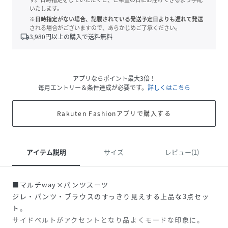
いたします。
※日時指定がない場合、記載されている発送予定日よりも遅れて発送
される場合がございますので、あらかじめご了承ください。
local_shipping
3,980
円以上の購入で送料無料
アプリならポイント最大3倍！
毎月エントリー＆条件達成が必要です。
詳しくはこちら
Rakuten Fashionアプリで購入する
アイテム説明
サイズ
レビュー(1)
■マルチway×パンツスーツ
ジレ・パンツ・ブラウスのすっきり見えする上品な3点セッ
ト。
サイドベルトがアクセントとなり品よくモードな印象に。