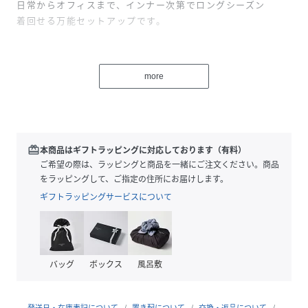
日常からオフィスまで、インナー次第でロングシーズン
着回せる万能セットアップです。
■縦ラインを強調するサイドベルトジレ
体型カバーポイント：【二の腕】【肩】
more
程よい長さのジレが腰まわりを自然にカバー。
シンプルなフロントに、サイドベルトが洗練されたアクセン
トに。
■美脚を演出するストレートパンツ
redeem
本商品はギフトラッピングに対応しております（有料）
まっすぐ落ちるラインが脚をきれいに見せてくれます。
ご希望の際は、ラッピングと商品を一緒にご注文ください。商品
をラッピングして、ご指定の住所にお届けします。
■おすすめ着用シーン
ギフトラッピングサービスについて
【同窓会】【食事会】【セレモニー】【発表会】【デイリ
ー】【オフィス】【入卒式】【お受験】【顔合わせ】【学校
行事】【七五三】【冠婚葬祭】【結婚式】【二次会】【パー
ティー】にご利用いただけます。
バッグ
ボックス
風呂敷
■素材：▼ジレ・パンツ
表地 ポリエステル…97%
発送日・在庫表記について
置き配について
交換・返品について