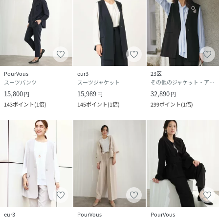
PourVous
eur3
23区
スーツパンツ
スーツジャケット
その他のジャケット・アウター
15,800
15,989
32,890
円
円
円
143
ポイント
(
1倍
)
145
ポイント
(
1倍
)
299
ポイント
(
1倍
)
eur3
PourVous
PourVous