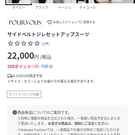
ネイビー
ブラック
ベージュ
チャコール
favorite_border
お気に入りショップに登録する
サイドベルトジレセットアップスーツ
star_border
star_border
star_border
star_border
star_border
(
1
件
)
22,000
円 /税込
200
ポイント
1倍
内訳
local_shipping
4-15日以内発送予定
※サイズ・カラーによりお届け日が異なる場合があります。
ギフトラッピング対象
info
商品発送についてのご案内です。
※同時に複数の商品を注文された場合、一番遅い発送予定日にまとめ
て発送いたします。
お急ぎの商品は、個別にご注文ください。
※Rakuten Fashionでは、一部商品でお届け日時をご指定いただけま
す。日時指定をしていただくと、ご希望の日にお届けできるよう手配