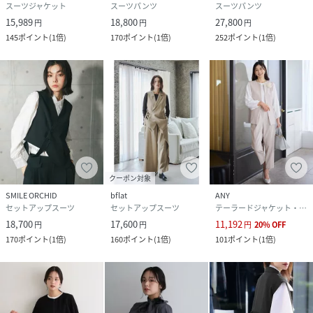
スーツジャケット
スーツパンツ
スーツパンツ
15,989
18,800
27,800
円
円
円
145
ポイント
(
1倍
)
170
ポイント
(
1倍
)
252
ポイント
(
1倍
)
クーポン対象
SMILE ORCHID
bflat
ANY
セットアップスーツ
セットアップスーツ
テーラードジャケット・ブレザー
18,700
17,600
11,192
円
円
円
20
%
OFF
170
ポイント
(
1倍
)
160
ポイント
(
1倍
)
101
ポイント
(
1倍
)