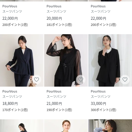
性別タイプ
レディース
PourVous
PourVous
PourVous
スーツパンツ
スーツパンツ
スーツパンツ
22,000
20,000
22,000
原産国
中国
円
円
円
200
ポイント
(
1倍
)
181
ポイント
(
1倍
)
200
ポイント
(
1倍
)
素材
▼ジレ・パンツ
表地 ポリエステル 97%
ポリウレタン 3%
裏地 ポリエステル 100%
(PTのみ)
▼ブラウス
表地 ポリエステル 97%
ポリウレタン 3%
PourVous
PourVous
PourVous
サイズ
M、L
スーツパンツ
スーツパンツ
スーツパンツ
18,800
21,000
33,000
円
円
円
品番
QV6187_544252122
170
ポイント
(
1倍
)
190
ポイント
(
1倍
)
300
ポイント
(
1倍
)
(
544252122-2173-Zni-XXT QV6187
)