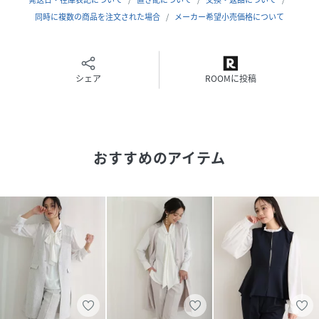
ポリウレタン…3%
同時に複数の商品を注文された場合
メーカー希望小売価格について
裏地 ポリエステル…100%
(PTのみ)
シェア
ROOMに投稿
▼ブラウス
表地 ポリエステル…97%
ポリウレタン…3%
おすすめのアイテム
■伸縮性：トップスなし、パンツなし、ジャケットなし
■裏地：トップスなし、パンツあり、ジャケットあり
※美しいシルエット・デザイン性を重視するため、コンシー
ルファスナーを使用しています。
■透け感：トップスあり（一部）
■光沢感：トップスなし、パンツなし、ジャケットなし
■付属品：ボタン×1
H168B82W60H86