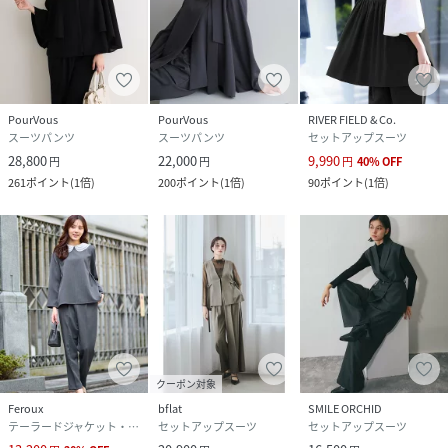
PourVous
PourVous
RIVER FIELD & Co.
スーツパンツ
スーツパンツ
セットアップスーツ
28,800
22,000
9,990
円
円
円
40
%
OFF
261
ポイント
(
1倍
)
200
ポイント
(
1倍
)
90
ポイント
(
1倍
)
クーポン対象
Feroux
bflat
SMILE ORCHID
テーラードジャケット・ブレザー
セットアップスーツ
セットアップスーツ