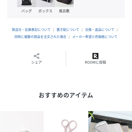
※プリント部分は、ご使用を繰り返すことで徐々に色が薄く
なったり剥がれることがあります。
バッグ
ボックス
風呂敷
性別タイプ
ユニセックス
発送日・在庫表記について
置き配について
交換・返品について
同時に複数の商品を注文された場合
メーカー希望小売価格について
素材
アルミニウム PETG樹脂 ポリプロピレン
サイズ
F
シェア
ROOMに投稿
品番
QV6159_611185
(
611185-18-09 QV6159
)
広告文責
販売元：楽天グループ株式会社
＜お電話でのお問い合わせ＞
おすすめのアイテム
固定電話からのお問い合わせ
0120-542-065（フリーダイヤル）
携帯・公衆電話からのお問い合わせ
050-5577-7001（有料）
＜カスタマーセンター営業時間＞