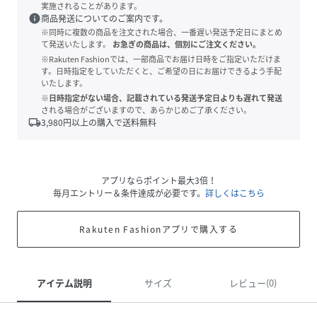
実施されることがあります。
info
商品発送についてのご案内です。
※同時に複数の商品を注文された場合、一番遅い発送予定日にまとめ
て発送いたします。
お急ぎの商品は、個別にご注文ください。
※Rakuten Fashionでは、一部商品でお届け日時をご指定いただけま
す。日時指定をしていただくと、ご希望の日にお届けできるよう手配
いたします。
※日時指定がない場合、記載されている発送予定日よりも遅れて発送
される場合がございますので、あらかじめご了承ください。
local_shipping
3,980
円以上の購入で送料無料
アプリならポイント最大3倍！
毎月エントリー＆条件達成が必要です。
詳しくはこちら
Rakuten Fashionアプリで購入する
アイテム説明
サイズ
レビュー(0)