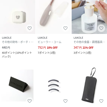
LAKOLE
LAKOLE
LAKOLE
その他の財布・ポーチ・ケース
ビューラー・コーム
その他の食器・調理器具・キッチン用品
440
792
347
円
円
10
%
OFF
円
21
%
OFF
40
ポイント
(
10%ポイント
7
ポイント
(
1倍
)
3
ポイント
(
1倍
)
バック
)