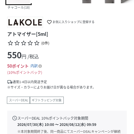
チャコール(18)
favorite_border
お気に入りショップに登録する
アトマイザー[5ml]
star_border
star_border
star_border
star_border
star_border
(
0
件
)
550
円 /税込
50
ポイント
内訳
10%ポイントバック
local_shipping
通常1-4日以内発送予定
※サイズ・カラーによりお届け日が異なる場合があります。
スーパーDEAL
ギフトラッピング対象
schedule
スーパーDEAL
10
%ポイントバック対象期間
2026/07/30(木) 10:00
〜
2026/08/12(水) 09:59
※本対象期間終了後、同一商品にてスーパーDEALキャンペーンが継続