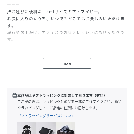
ーーー
持ち運びに便利な、5mlサイズのアトマイザー。
お気に入りの香りを、いつでもどこでもお楽しみいただけま
す。
旅行やお出かけ、オフィスでのリフレッシュにもぴったりで
す。
ーーー
■容量：5ml
more
※本品は香水類の詰め替え容器です。他の薬品等は入れない
ください。
※香水容器にノズルのない香水には使用できません。
※香水容器ノズルの形状やサイズにより使用できない場合が
redeem
本商品はギフトラッピングに対応しております（有料）
あります。
ご希望の際は、ラッピングと商品を一緒にご注文ください。商品
※香水注入の際は、垂直に入れてください。
をラッピングして、ご指定の住所にお届けします。
※本品容器の八分目以上は入れないでください。
ギフトラッピングサービスについて
※香水注入中に、多少の香水が漏れる場合があります。
※本品に入れる香水は 1 種類に固定してください。