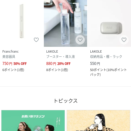
Francfranc
LAKOLE
LAKOLE
美容器具
ブースター・導入液
収納用品・棚・ラック
750
880
550
円
50
%
OFF
円
20
%
OFF
円
6
ポイント
(
1倍
)
8
ポイント
(
1倍
)
50
ポイント
(
10%ポイント
バック
)
トピックス