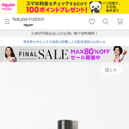
menu
home
search
favorite_border
shopping_cart
lock_outline
メニュー
トップ
検索
お気に入り
カート
ログイン
3,980円(税込)以上のお買い物で送料無料！
熊本県を中心とする地震の影響による配送遅延のお知らせ
1
/
9