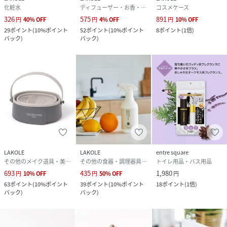
化粧水
ディフューザー・お香・アロマオイル・キャンドル
コスメケース
326
575
891
円
40
%
OFF
円
4
%
OFF
円
10
%
OFF
29
ポイント
(
10%ポイント
52
ポイント
(
10%ポイント
8
ポイント
(
1倍
)
バック
)
バック
)
LAKOLE
LAKOLE
entre square
その他のメイク道具・美容器具
その他の食器・調理器具・キッチン用品
トイレ用品・バス用品
693
435
1,980
円
10
%
OFF
円
50
%
OFF
円
63
ポイント
(
10%ポイント
39
ポイント
(
10%ポイント
18
ポイント
(
1倍
)
バック
)
バック
)