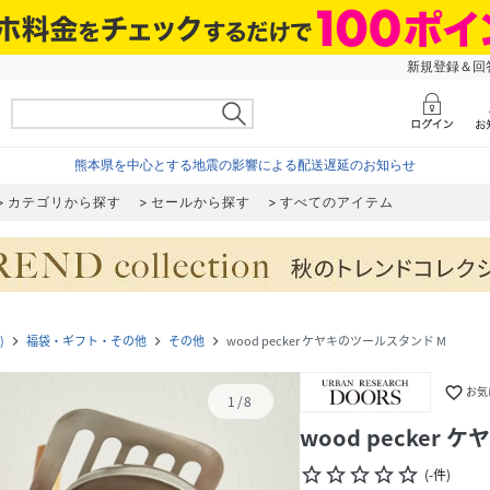
新規登録＆回答
熊本県を中心とする地震の影響による配送遅延のお知らせ
カテゴリから探す
セールから探す
すべてのアイテム
)
福袋・ギフト・その他
その他
wood pecker ケヤキのツールスタンド M
navigate_next
navigate_next
navigate_next
favorite_border
お気
1
/
8
wood pecker
star_border
star_border
star_border
star_border
star_border
(
-
件
)