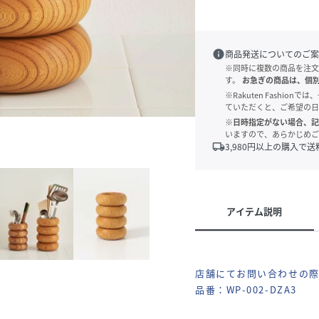
info
商品発送についてのご案
※同時に複数の商品を注文
す。
お急ぎの商品は、個
※Rakuten Fashi
ていただくと、ご希望の日
※日時指定がない場合、記
いますので、あらかじめご
local_shipping
3,980
円以上の購入で送
アイテム説明
店舗にてお問い合わせの
品番：WP-002-DZA3