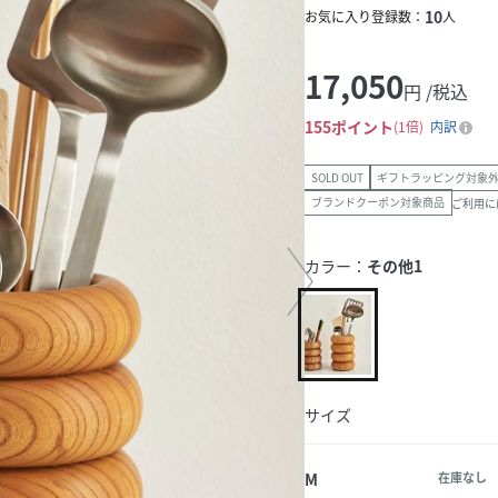
10
お気に入り登録数：
人
17,050
円 /税込
155
ポイント
1倍
内訳
SOLD OUT
ギフトラッピング対象
ブランドクーポン対象商品
ご利用に
カラー：
その他1
サイズ
M
在庫なし