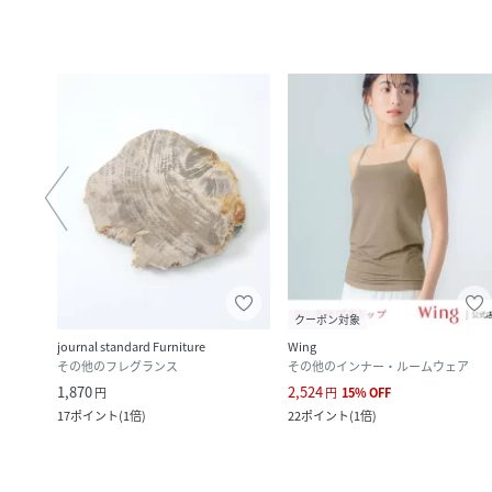
クーポン対象
journal standard Furniture
Wing
ピン
その他のフレグランス
その他のインナー・ルームウェア
1,870
2,524
円
円
15
%
OFF
17
ポイント
(
1倍
)
22
ポイント
(
1倍
)