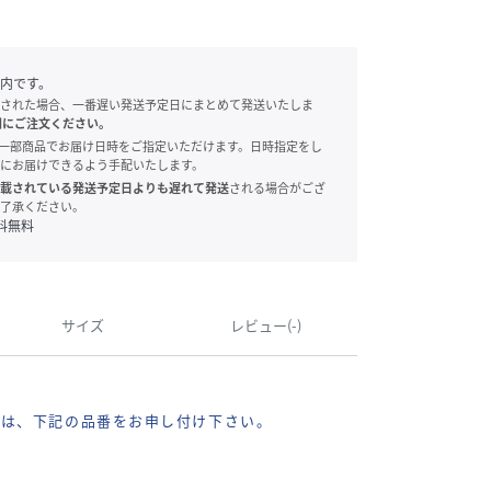
内です。
された場合、一番遅い発送予定日にまとめて発送いたしま
別にご注文ください。
onでは、一部商品でお届け日時をご指定いただけます。日時指定をし
にお届けできるよう手配いたします。
載されている発送予定日よりも遅れて発送
される場合がござ
了承ください。
料無料
サイズ
レビュー(-)
際は、下記の品番をお申し付け下さい。