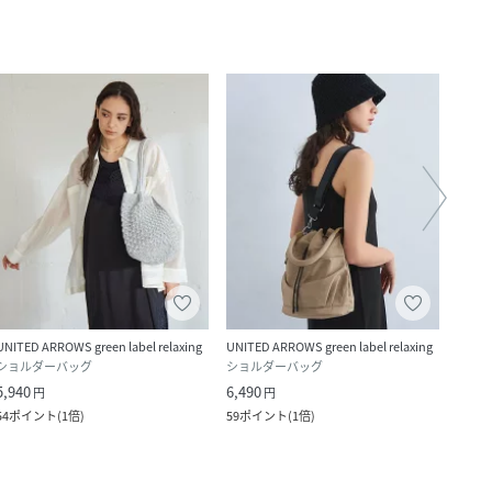
UNITED ARROWS green label relaxing
UNITED ARROWS green label relaxing
SHIPS
ショルダーバッグ
ショルダーバッグ
ショ
5,940
6,490
4,290
円
円
54
ポイント
(
1倍
)
59
ポイント
(
1倍
)
390
ポ