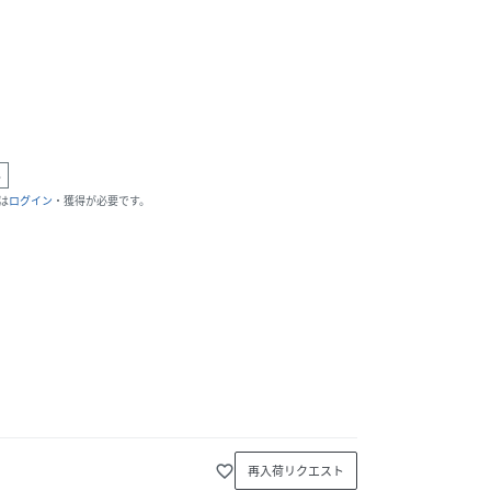
外
は
ログイン
・獲得が必要です。
favorite_border
再入荷リクエスト