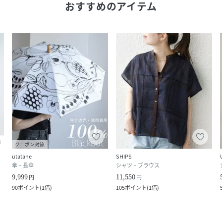
おすすめのアイテム
クーポン対象
utatane
SHIPS
傘・長傘
シャツ・ブラウス
9,999
11,550
円
円
90
ポイント
(
1倍
)
105
ポイント
(
1倍
)