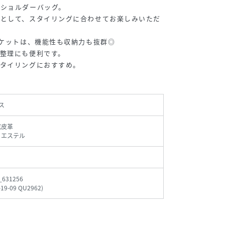
ンショルダーバッグ。
グとして、スタイリングに合わせてお楽しみいただ
ポケットは、機能性も収納力も抜群◎
整理にも便利です。
スタイリングにおすすめ。
ス
成皮革
リエステル
_631256
-19-09 QU2962
)