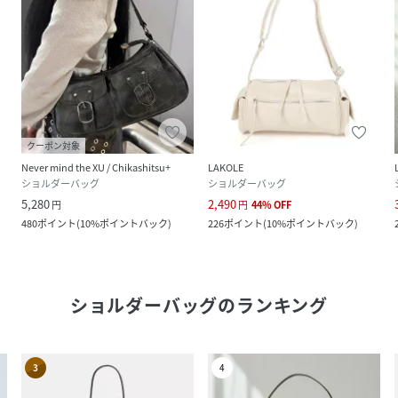
クーポン対象
Never mind the XU / Chikashitsu+
LAKOLE
ショルダーバッグ
ショルダーバッグ
5,280
2,490
円
円
44
%
OFF
480
ポイント
(
10%ポイントバック
)
226
ポイント
(
10%ポイントバック
)
ショルダーバッグ
のランキング
3
4