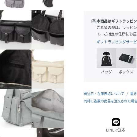
redeem
本商品はギフトラッピン
ご希望の際は、ラッピン
て、ご指定の住所にお届
ギフトラッピングサービ
バッグ
ボックス
発送日・在庫表記について
置き
同時に複数の商品を注文された場
LINEで送る