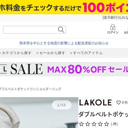
[楽天銀行]もれ
熊本県を中心とする地震の影響による配送遅延のお知らせ
カテゴリから探す
セールから探す
すべてのアイテム
ダブルベルトポケットワンショルダーバッグ
favorite_border
お気
1
/
53
ダブルベルトポケ
star_border
star_border
star_border
star_border
star_border
(
-
件
)