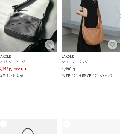
LAKOLE
LAKOLE
LAKO
ショルダーバッグ
ショルダーバッグ
ショ
3,142
4,490
3,690
円
30
%
OFF
円
28
ポイント
(
1倍
)
408
ポイント
(
10%ポイントバック
)
335
ポ
5
6
7