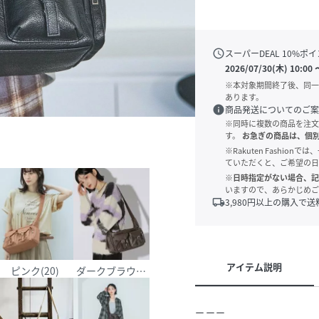
schedule
スーパーDEAL
10
%ポイ
2026/07/30(木) 10:00
※本対象期間終了後、同一
あります。
info
商品発送についてのご案
※同時に複数の商品を注文
す。
お急ぎの商品は、個
※Rakuten Fashi
ていただくと、ご希望の日
※日時指定がない場合、記
いますので、あらかじめご
local_shipping
3,980
円以上の購入で送
アイテム説明
)
ピンク(20)
ダークブラウン(58)
ーーー