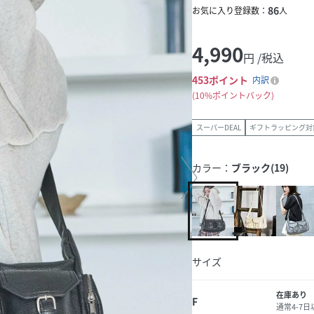
86
お気に入り登録数：
人
4,990
円 /税込
453
ポイント
内訳
10%ポイントバック
スーパーDEAL
ギフトラッピング対
カラー：
ブラック(19)
サイズ
在庫あり
F
通常4-7