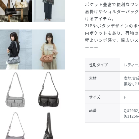
ポケット豊富で便利なワ
肩掛けやショルダーバッ
けるアイテム。
ZIPやボタンデザインの
2)
内ポケットもあり、荷物の
程よいシボ感で、幅広い
ーーー
性別タイプ
レディー
素材
表地:合
裏地:ポ
サイズ
F
品番
QU2962
(
631256