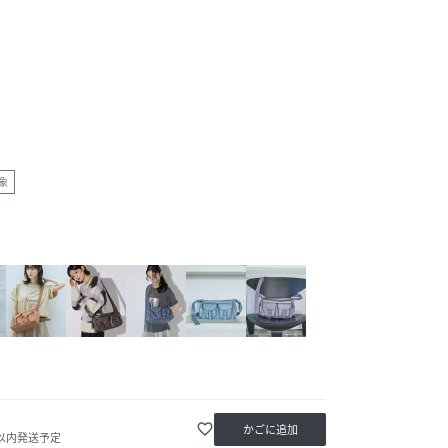
象
favorite_border
かごに追加
日以内発送予定