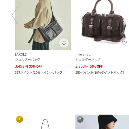
LAKOLE
niko and ...
ショルダーバッグ
ショルダーバッグ
3,493
2,750
円
30
%
OFF
円
50
%
OFF
ク
)
317
ポイント
(
10%ポイントバック
)
250
ポイント
(
10%ポイントバック
)
1
2