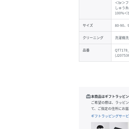
＜br＞
しゅう糸
100%＜
サイズ
80-90、
クリーニング
洗濯機洗
品番
QT7178
(
J20753
redeem
本商品はギフトラッピン
ご希望の際は、ラッピン
て、ご指定の住所にお届
ギフトラッピングサービ