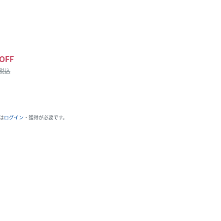
OFF
/税込
は
ログイン
・獲得が必要です。