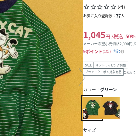
star_border
star_border
star_border
star_border
star_border
(
-
件
)
77
お気に入り登録数：
人
1,045
円 /税込
50
%
メーカー希望小売価格
2,090
円 
9
ポイント
1倍
内訳
SALE
ギフトラッピング対象
ブランドクーポン対象商品
ご利用に
カラー：
グリーン
サイズ