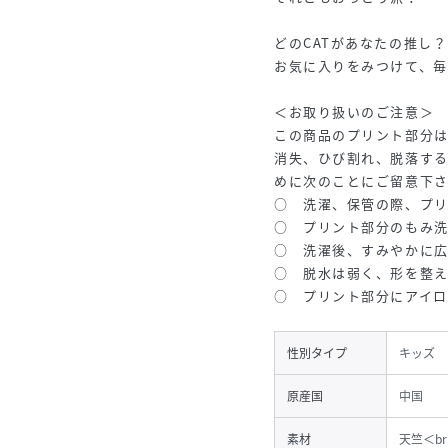
どのCATがあなたの推し？
お気に入りをみつけて、
＜お取り扱いのご注意＞
この商品のプリント部分
消失、ひび割れ、脱落す
めに次のことにご留意下
○ 洗濯、保管の際、プ
○ プリント部分のもみ
○ 洗濯後、すみやかに
○ 脱水は弱く、形を整
○ プリント部分にアイ
性別タイプ
キッズ
原産国
中国
素材
天竺＜b