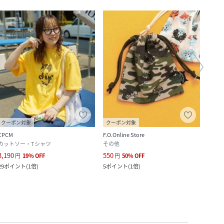
クーポン対象
クーポン対象
クー
CPCM
F.O.Online Store
F.O.On
カットソー・Tシャツ
その他
カット
3,190
550
550
円
19
%
OFF
円
50
%
OFF
29
ポイント
(
1倍
)
5
ポイント
(
1倍
)
5
ポイ