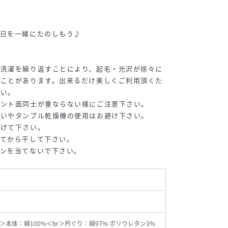
毎日を一緒にたのしもう♪
は洗濯を繰り返すことにより、起毛・光沢が徐々に
ることがあります。出来るだけ美しくご利用頂くた
さい。
リント面同士が重ならない様にご注意下さい。
洗いやタンブル乾燥機の使用はお避け下さい。
広げて下さい。
えてから干して下さい。
ロンを当てないで下さい。
r＞本体：綿100%＜br＞衿ぐり：綿97% ポリウレタン3%