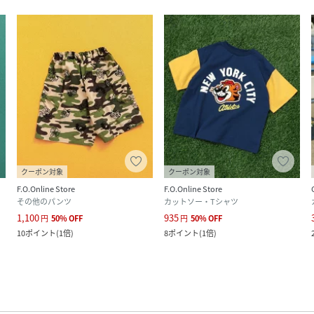
クーポン対象
クーポン対象
F.O.Online Store
F.O.Online Store
その他のパンツ
カットソー・Tシャツ
1,100
935
円
50
%
OFF
円
50
%
OFF
10
ポイント
(
1倍
)
8
ポイント
(
1倍
)