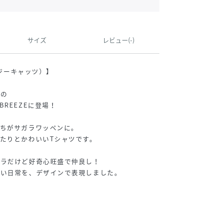
サイズ
レビュー(-)
ージーキャッツ）】
役の
REEZEに登場！
たちがサガラワッペンに。
たりとかわいいTシャツです。
バラだけど好奇心旺盛で仲良し！
しい日常を、デザインで表現しました。