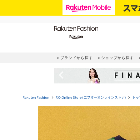
ブランドから探す
ショップから探す
navigate_before
Rakuten Fashion
F.O.Online Store (エフオーオンラインストア)
トッ
navigate_next
navigate_next