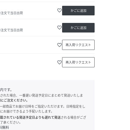
favorite_border
かごに追加
の注文で当日出荷
favorite_border
かごに追加
の注文で当日出荷
favorite_border
再入荷リクエスト
favorite_border
再入荷リクエスト
内です。
された場合、一番遅い発送予定日にまとめて発送いたしま
別にご注文ください。
onでは、一部商品でお届け日時をご指定いただけます。日時指定をし
にお届けできるよう手配いたします。
載されている発送予定日よりも遅れて発送
される場合がござ
了承ください。
料無料