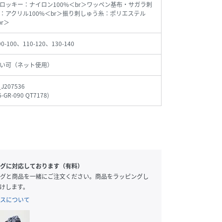
フロッキー：ナイロン100%＜br＞ワッペン基布・サガラ刺
：アクリル100%＜br＞振り刺しゅう糸：ポリエステル
br＞
90-100、110-120、130-140
い可（ネット使用）
_J207536
6-GR-090 QT7178
)
グに対応しております（有料）
グと商品を一緒にご注文ください。商品をラッピングし
けします。
スについて