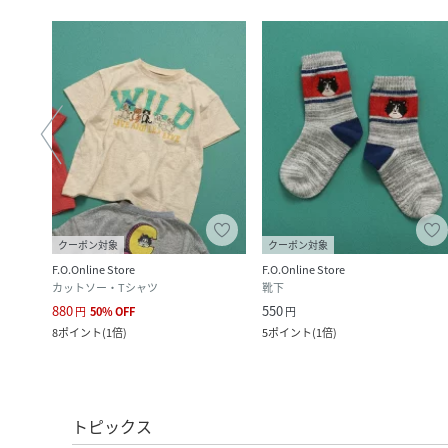
クーポン対象
クーポン対象
F.O.Online Store
F.O.Online Store
カットソー・Tシャツ
靴下
880
550
円
50
%
OFF
円
8
ポイント
(
1倍
)
5
ポイント
(
1倍
)
トピックス