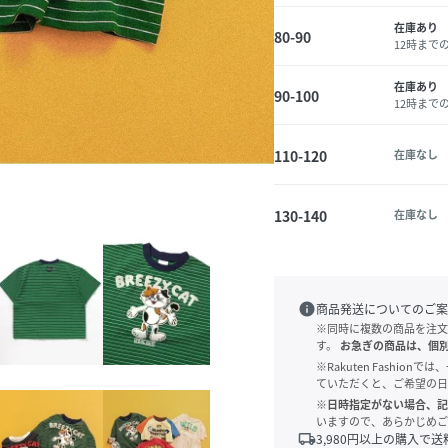
在庫あり
80-90
12時まで
在庫あり
90-100
12時まで
110-120
在庫なし
130-140
在庫なし
info
商品発送についてのご案
※同時に複数の商品を注文
す。
お急ぎの商品は、個
※Rakuten Fashi
ていただくと、ご希望の日
※日時指定がない場合、記
いますので、あらかじめご
local_shipping
3,980
円以上の購入で送