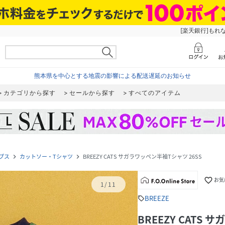
[楽天銀行]もれ
熊本県を中心とする地震の影響による配送遅延のお知らせ
カテゴリから探す
セールから探す
すべてのアイテム
プス
カットソー・Tシャツ
BREEZY CATS サガラワッペン半袖Tシャツ 26SS
navigate_next
navigate_next
favorite_border
お気
1
/
11
BREEZE
sell
BREEZY CATS