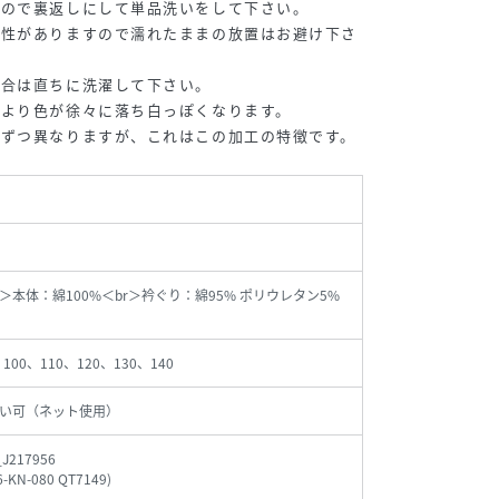
すので裏返しにして単品洗いをして下さい。
能性がありますので濡れたままの放置はお避け下さ
場合は直ちに洗濯して下さい。
により色が徐々に落ち白っぽくなります。
枚ずつ異なりますが、これはこの加工の特徴です。
r＞本体：綿100%＜br＞衿ぐり：綿95% ポリウレタン5%
、100、110、120、130、140
い可（ネット使用）
_J217956
6-KN-080 QT7149
)