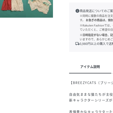
info
商品発送についてのご案
※同時に複数の商品を注文
す。
お急ぎの商品は、個
※Rakuten Fashi
ていただくと、ご希望の日
※日時指定がない場合、記
いますので、あらかじめご
local_shipping
3,980
円以上の購入で送
アイテム説明
【BREEZYCATS（ブリ
自由気ままな猫たちが主
新キャラクターシリーズがB
表情豊かなキャラクター