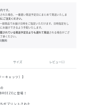
内です。
された場合、一番遅い発送予定日にまとめて発送いたしま
別にご注文ください。
onでは、一部商品でお届け日時をご指定いただけます。日時指定をし
にお届けできるよう手配いたします。
載されている発送予定日よりも遅れて発送
される場合がござ
了承ください。
料無料
サイズ
レビュー(-)
ージーキャッツ）】
役の
REEZEに登場！
たちがプリントされた