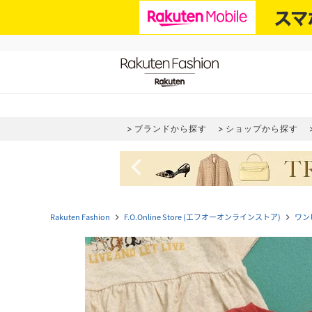
ブランドから探す
ショップから探す
navigate_before
Rakuten Fashion
F.O.Online Store (エフオーオンラインストア)
ワン
navigate_next
navigate_next