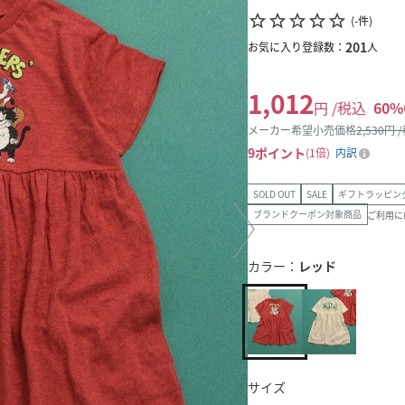
star_border
star_border
star_border
star_border
star_border
(
-
件
)
201
お気に入り登録数：
人
1,012
円 /税込
60
%
メーカー希望小売価格
2,530
円 
9
ポイント
1倍
内訳
SOLD OUT
SALE
ギフトラッピン
ブランドクーポン対象商品
ご利用に
カラー：
レッド
サイズ