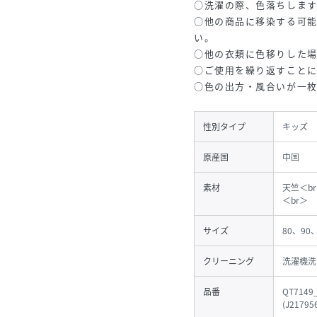
○洗濯の際、色落ちしま
○他の商品に移染する可
い。
○他の衣類に色移りした
○ご使用を繰り返すこと
○色の出方・風合いが一
性別タイプ
キッズ
原産国
中国
素材
天竺＜b
＜br＞
サイズ
80、90
クリーニング
洗濯機洗
品番
QT7149
(
J21795