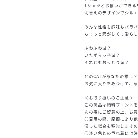
Tシャツとお揃いができる
切替えのデザインでシルエ
みんな性格も趣味もバラ
ちょっと騒がしくて愛ら
ふわふわ派？
いたずらっ子派？
それともおっとり派？
どのCATがあなたの推し？
お気に入りをみつけて、
＜お取り扱いのご注意＞
この商品は顔料プリント
次の事にご留意の上、お
○着用の際、摩擦により
湿った場合も移染します
○淡い色との重ね着には