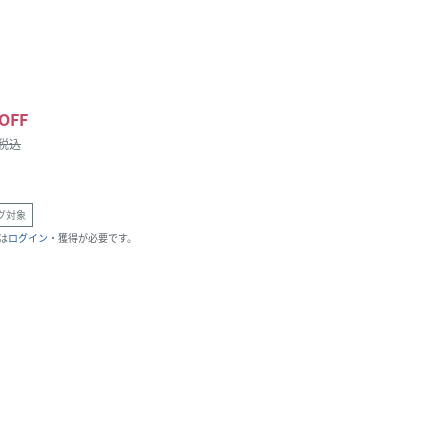
OFF
/税込
グ対象
は
ログイン
・獲得が必要です。