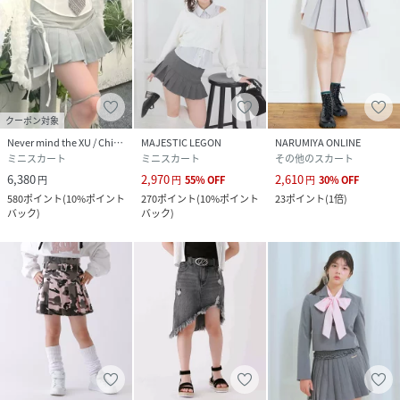
クーポン対象
Never mind the XU / Chikashitsu+
MAJESTIC LEGON
NARUMIYA ONLINE
ミニスカート
ミニスカート
その他のスカート
6,380
2,970
2,610
円
円
55
%
OFF
円
30
%
OFF
580
ポイント
(
10%ポイント
270
ポイント
(
10%ポイント
23
ポイント
(
1倍
)
バック
)
バック
)