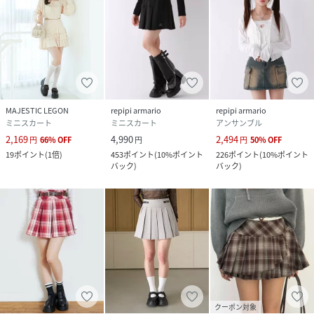
MAJESTIC LEGON
repipi armario
repipi armario
ミニスカート
ミニスカート
アンサンブル
2,169
4,990
2,494
円
66
%
OFF
円
円
50
%
OFF
19
ポイント
(
1倍
)
453
ポイント
(
10%ポイント
226
ポイント
(
10%ポイント
バック
)
バック
)
クーポン対象