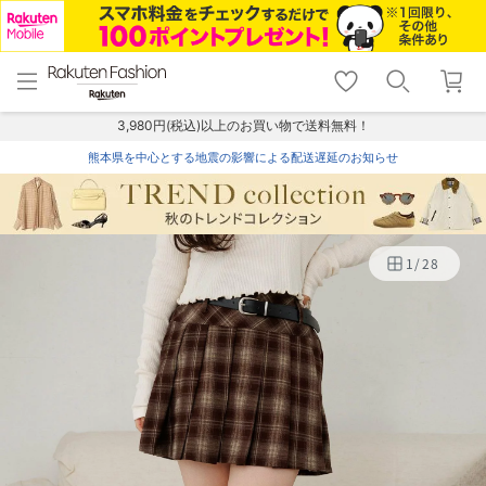
menu
home
search
favorite_border
shopping_cart
lock_outline
メニュー
トップ
検索
お気に入り
カート
ログイン
3,980円(税込)以上のお買い物で送料無料！
熊本県を中心とする地震の影響による配送遅延のお知らせ
1
/
28