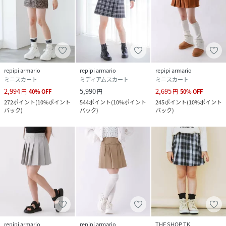
タン1%
ベルト:合成皮革
裏地:ポリエステル100%
【ブラウン58】
表地:ポリエステル77% レーヨン22% ポリウレ
タン1%
ベルト:合成皮革
裏地:ポリエステル100%
repipi armario
repipi armario
repipi armario
【ブルー83】
ミニスカート
ミディアムスカート
ミニスカート
表地:ポリエステル90% レーヨン9% ポリウレタ
2,994
5,990
2,695
円
40
%
OFF
円
円
50
%
OFF
ン1%
272
ポイント
(
10%ポイント
544
ポイント
(
10%ポイント
245
ポイント
(
10%ポイント
ベルト:合成皮革
バック
)
バック
)
バック
)
裏地:ポリエステル100%
サイズ
S(140～150cm）、M(150～160cm)、L(160cm
～）
クリーニング
手洗い可
品番
QT4039_618964
(
618964-58-02 QT4039
)
repipi armario
repipi armario
THE SHOP TK