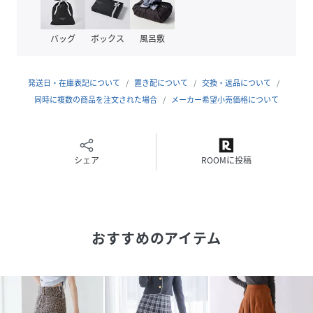
ルーズトップスと合わせてフロントのみインしたり、
裾からチェックをチラ見セするコーデがオススメ。
バッグ
ボックス
風呂敷
ミニ丈との相性ももちろんバツグンです♪
チェックに使われているカラーをトップスのロゴやソックス
のカラー
発送日・在庫表記について
置き配について
交換・返品について
とリンクさせると簡単にオシャレ上級者なコーデが完成しま
同時に複数の商品を注文された場合
メーカー希望小売価格について
す。
◆商品仕様
ウエストゴム：あり（うしろ）
シェア
ROOMに投稿
アジャスター：あり
ファスナー：なし
性別タイプ
キッズ
おすすめのアイテム
原産国
CHINA
素材
【ブラック09】
表地:ポリエステル76% レーヨン23% ポリウレ