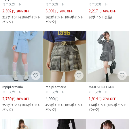
ミニスカート
ミニスカート
ミニスカート
2,392
3,991
2,217
円
20
%
OFF
円
20
%
OFF
円
44
%
OFF
217
ポイント
(
10%ポイント
362
ポイント
(
10%ポイント
20
ポイント
(
1倍
)
バック
)
バック
)
repipi armario
repipi armario
MAJESTIC LEGON
ミニスカート
ミニスカート
ミニスカート
2,750
4,990
1,914
円
50
%
OFF
円
円
70
%
OFF
250
ポイント
(
10%ポイント
453
ポイント
(
10%ポイント
174
ポイント
(
10%ポイント
バック
)
バック
)
バック
)