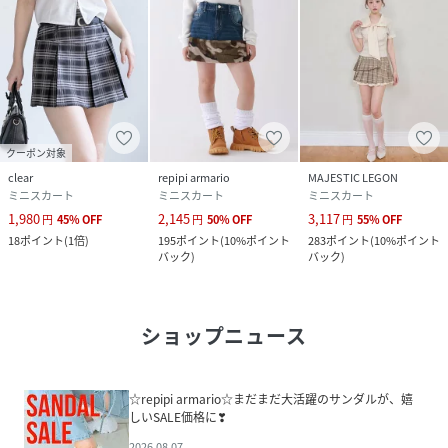
クーポン対象
clear
repipi armario
MAJESTIC LEGON
ミニスカート
ミニスカート
ミニスカート
1,980
2,145
3,117
円
45
%
OFF
円
50
%
OFF
円
55
%
OFF
18
ポイント
(
1倍
)
195
ポイント
(
10%ポイント
283
ポイント
(
10%ポイント
バック
)
バック
)
ショップニュース
☆repipi armario☆まだまだ大活躍のサンダルが、嬉
しいSALE価格に❣
2026.08.07