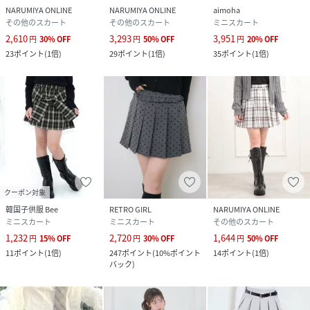
NARUMIYA ONLINE
NARUMIYA ONLINE
aimoha
その他のスカート
その他のスカート
ミニスカート
2,610
3,293
3,951
円
30
%
OFF
円
50
%
OFF
円
20
%
OFF
23
ポイント
(
1倍
)
29
ポイント
(
1倍
)
35
ポイント
(
1倍
)
クーポン対象
韓国子供服 Bee
RETRO GIRL
NARUMIYA ONLINE
ミニスカート
ミニスカート
その他のスカート
1,232
2,720
1,644
円
15
%
OFF
円
30
%
OFF
円
50
%
OFF
11
ポイント
(
1倍
)
247
ポイント
(
10%ポイント
14
ポイント
(
1倍
)
バック
)