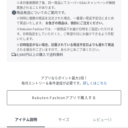
※本対象期間終了後、同一商品にてスーパーDEALキャンペーンが継続
実施されることがあります。
info
商品発送についてのご案内です。
※同時に複数の商品を注文された場合、一番遅い発送予定日にまとめ
て発送いたします。
お急ぎの商品は、個別にご注文ください。
※Rakuten Fashionでは、一部商品でお届け日時をご指定いただけま
す。日時指定をしていただくと、ご希望の日にお届けできるよう手配
いたします。
※日時指定がない場合、記載されている発送予定日よりも遅れて発送
される場合がございますので、あらかじめご了承ください。
local_shipping
3,980
円以上の購入で送料無料
アプリならポイント最大3倍！
毎月エントリー＆条件達成が必要です。
詳しくはこちら
Rakuten Fashionアプリで購入する
アイテム説明
サイズ
レビュー(-)