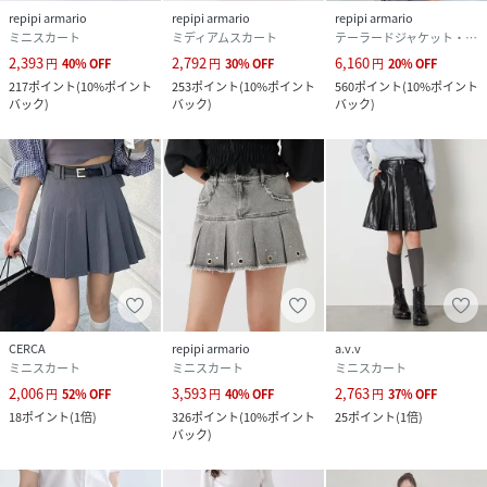
repipi armario
repipi armario
repipi armario
ミニスカート
ミディアムスカート
テーラードジャケット・ブレザー
2,393
2,792
6,160
円
40
%
OFF
円
30
%
OFF
円
20
%
OFF
217
ポイント
(
10%ポイント
253
ポイント
(
10%ポイント
560
ポイント
(
10%ポイント
バック
)
バック
)
バック
)
CERCA
repipi armario
a.v.v
ミニスカート
ミニスカート
ミニスカート
2,006
3,593
2,763
円
52
%
OFF
円
40
%
OFF
円
37
%
OFF
18
ポイント
(
1倍
)
326
ポイント
(
10%ポイント
25
ポイント
(
1倍
)
バック
)