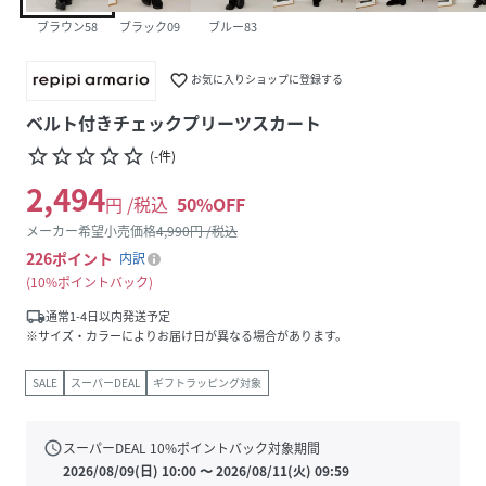
ブラウン58
ブラック09
ブルー83
favorite_border
お気に入りショップに登録する
ベルト付きチェックプリーツスカート
star_border
star_border
star_border
star_border
star_border
(
-
件
)
2,494
円 /税込
50
%OFF
メーカー希望小売価格
4,990
円 /税込
226
ポイント
内訳
10%ポイントバック
local_shipping
通常1-4日以内発送予定
※サイズ・カラーによりお届け日が異なる場合があります。
SALE
スーパーDEAL
ギフトラッピング対象
schedule
スーパーDEAL
10
%ポイントバック対象期間
2026/08/09(日) 10:00
〜
2026/08/11(火) 09:59