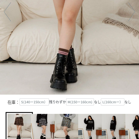
在庫：
S(140ー150cm）
残りわずか
M(150ー160cm)
なし
L(160cmー）
なし