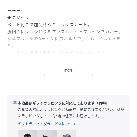
ーーー
◆デザイン
ベルト付きで超便利なチェックスカート。
腰回りに少しゆとりをプラスし、ヒップラインをカバー。
裾はプリーツでAラインに広がるので、もも回りはすっき
り。
ウエストは後ろの部分がゴム仕様でラクラクです。
ミニ丈ですがパンツタイプの裏地がついているため安心◎
デイリー使いはもちろん、お出かけにもご着用いただけま
more
す。
ブルーのチェックスカートのみ、ブラウンのベルトになりま
す。
redeem
本商品はギフトラッピングに対応しております（有料）
◆素材
ご希望の際は、ラッピングと商品を一緒にご注文ください。商品
寒い季節にぴったりな暖かい素材。
をラッピングして、ご指定の住所にお届けします。
ギフトラッピングサービスについて
ーーー
◆スタイリング