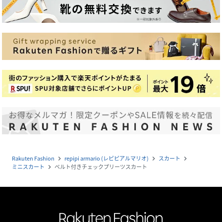
Rakuten Fashion
repipi armario (レピピアルマリオ)
スカート
navigate_next
navigate_next
navigate_next
ミニスカート
ベルト付きチェックプリーツスカート
navigate_next