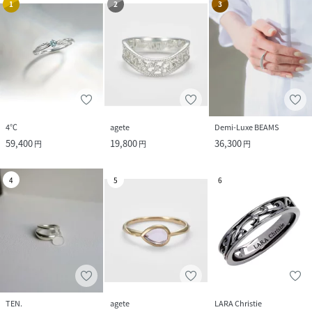
1
2
3
4℃
agete
Demi-Luxe BEAMS
59,400
19,800
36,300
円
円
円
4
5
6
TEN.
agete
LARA Christie