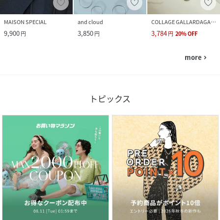
MAISON SPECIAL
and cloud
COLLAGE GALLARDAGALANTE
9,900
3,850
3,784
円
円
円
20
%
OFF
more
navigate_next
トピックス