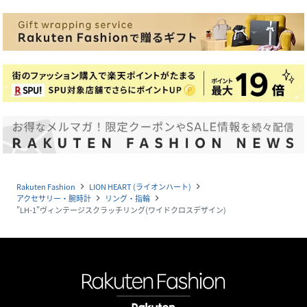
Rakuten Fashion
LION HEART (ライオンハート)
navigate_next
navigate_next
アクセサリー・腕時計
リング・指輪
navigate_next
navigate_next
"LH-1"ヴィンテージスクラッチリング(ワイドクロスデザイン)