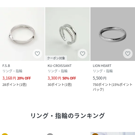
クーポン対象
F.S.B
KU-CROISSANT
LION HEART
リング・指輪
リング・指輪
リング・指輪
3,168
3,300
5,500
円
20
%
OFF
円
50
%
OFF
円
28
ポイント
(
1倍
)
30
ポイント
(
1倍
)
750
ポイント
(
15%ポイント
バック
)
リング・指輪
のランキング