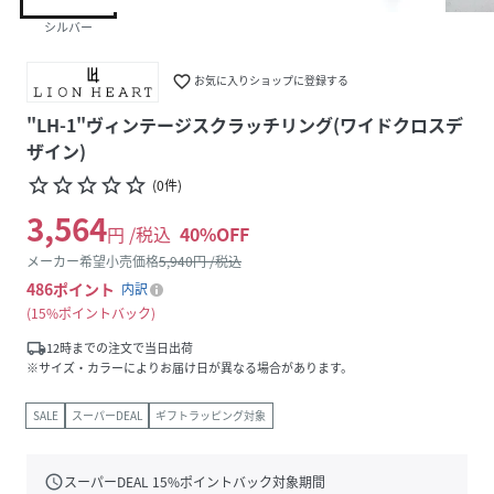
シルバー
favorite_border
お気に入りショップに登録する
"LH-1"ヴィンテージスクラッチリング(ワイドクロスデ
ザイン)
star_border
star_border
star_border
star_border
star_border
(
0
件
)
3,564
円 /税込
40
%OFF
メーカー希望小売価格
5,940
円 /税込
486
ポイント
内訳
15%ポイントバック
local_shipping
12時までの注文で当日出荷
※サイズ・カラーによりお届け日が異なる場合があります。
SALE
スーパーDEAL
ギフトラッピング対象
schedule
スーパーDEAL
15
%ポイントバック対象期間