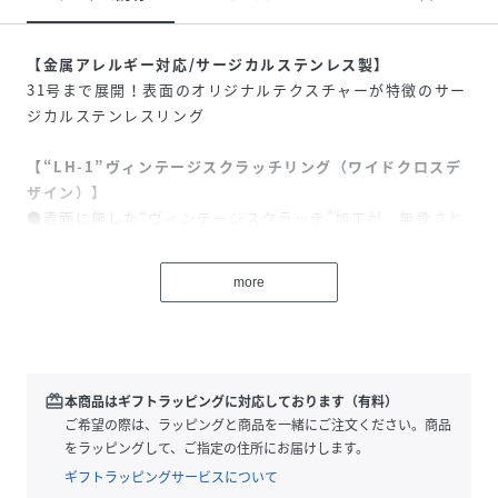
【金属アレルギー対応/サージカルステンレス製】
31号まで展開！表面のオリジナルテクスチャーが特徴のサー
ジカルステンレスリング
【“LH-1”ヴィンテージスクラッチリング（ワイドクロスデ
ザイン）】
●表面に施した“ヴィンテージスクラッチ”加工が、無骨さと
深みのある質感を演出。
●光を乱反射するマットな表情と、シルバーカラーの輝きが
more
生み出す独特のコントラスト。
●リング内側には、西洋アンティークの銀製品に用いられ
る“ホールマーク”から着想を得たオリジナルロゴを刻印。
●クラシカルな意匠を現代的に再構築し、シンプルながら個
性を際立たせる仕上がり。
redeem
本商品はギフトラッピングに対応しております（有料）
●ユニセックスな雰囲気に仕上がっていますので、主張しす
ご希望の際は、ラッピングと商品を一緒にご注文ください。商品
ぎないペアアイテムとしても活躍します。
をラッピングして、ご指定の住所にお届けします。
●はじめて着ける方に安心なサージカルステンレス素材で製
ギフトラッピングサービスについて