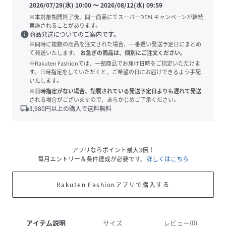
2026/07/29(水) 10:00
〜
2026/08/12(水) 09:59
※本対象期間終了後、同一商品にてスーパーDEALキャンペーンが継続
実施されることがあります。
info
商品発送についてのご案内です。
※同時に複数の商品を注文された場合、一番遅い発送予定日にまとめ
て発送いたします。
お急ぎの商品は、個別にご注文ください。
※Rakuten Fashionでは、一部商品でお届け日時をご指定いただけま
す。日時指定をしていただくと、ご希望の日にお届けできるよう手配
いたします。
※日時指定がない場合、記載されている発送予定日よりも遅れて発送
される場合がございますので、あらかじめご了承ください。
local_shipping
3,980
円以上の購入で送料無料
アプリならポイント最大3倍！
毎月エントリー＆条件達成が必要です。
詳しくはこちら
Rakuten Fashionアプリで購入する
アイテム説明
サイズ
レビュー(0)