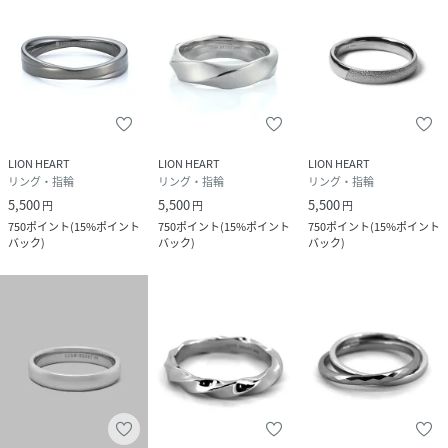
●お手入れが簡単
・汚れが付きにくく、軽く拭くだけで清潔に保てます。特別
なお手入れは不要。
●高級感のある輝き
・ホワイトゴールドのような上品な光沢があり、シンプルな
がらも高級感を演出。
●丈夫で傷が付きにくい
LION HEART
LION HEART
LION HEART
・硬度が高いため、日常使いでも傷がつきにくく、長く愛用
リング・指輪
リング・指輪
リング・指輪
できます。
5,500
5,500
5,500
円
円
円
750
ポイント
(
15%ポイント
750
ポイント
(
15%ポイント
750
ポイント
(
15%ポイント
【LIONHEART-ライオンハート-】
バック
)
バック
)
バック
)
1996年から続くブランド。
ブランドコンセプトは『常に変化を恐れず新たな価値観をシ
ェアし続けるアクセサリーブランド。』
ライオンハートのブランドネームは、英国王朝リチャード1
世”TheLionHearted”にちなんで名づけられた。
冒険好きで、派手な行動を好む一方、市民から硬い忠誠心を
ささげられるほどの熱い心の持ち主だった「獅子心王」。
この普遍的な敬愛すべき人柄のような存在であり続けたい、