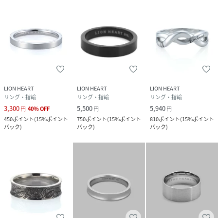
サイズ
11号、13号、15号、17号、19号、21号、23
号、25号、27号、29号、31号
品番
QT3176_03RN038
(
03RN038-A-11 QT3176
)
LION HEART
LION HEART
LION HEART
リング・指輪
リング・指輪
リング・指輪
3,300
5,500
5,940
円
40
%
OFF
円
円
450
ポイント
(
15%ポイント
750
ポイント
(
15%ポイント
810
ポイント
(
15%ポイント
バック
)
バック
)
バック
)