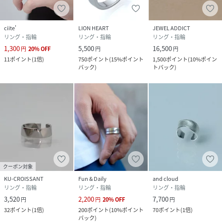
ciite'
LION HEART
JEWEL ADDICT
リング・指輪
リング・指輪
リング・指輪
1,300
5,500
16,500
円
20
%
OFF
円
円
11
ポイント
(
1倍
)
750
ポイント
(
15%ポイント
1,500
ポイント
(
10%ポイン
バック
)
トバック
)
クーポン対象
KU-CROISSANT
Fun & Daily
and cloud
リング・指輪
リング・指輪
リング・指輪
3,520
2,200
7,700
円
円
20
%
OFF
円
32
ポイント
(
1倍
)
200
ポイント
(
10%ポイント
70
ポイント
(
1倍
)
バック
)