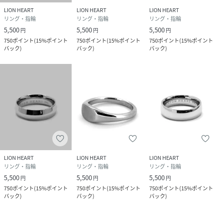
遊び心をいつまでも忘れない、大人の男たちに支持されるブ
LION HEART
LION HEART
LION HEART
ランドでありたい、といった願いを込めて。
リング・指輪
リング・指輪
リング・指輪
当時としてはまだ珍しかったインポートシルバージュエリー
5,500
5,500
5,500
円
円
円
を扱うセレクトショップとして、海外の新進デザイナー達の
750
ポイント
(
15%ポイント
750
ポイント
(
15%ポイント
750
ポイント
(
15%ポイント
作品をいち早く日本に紹介。
バック
)
バック
)
バック
)
メンズアクセサリー界を牽引した。
※撮影環境やスマートフォン・パソコンなどのモニター環境
により、画面上と実物の色味が異なって見える場合がござい
ます。
※金属アレルギーに強い素材ですが、アレルギー反応の原因
は様々な為、100%反応しないことをお約束できません。予
めご了承ください。
LION HEART
LION HEART
LION HEART
性別タイプ
ユニセックス
リング・指輪
リング・指輪
リング・指輪
5,500
5,500
5,500
円
円
円
原産国
中国
750
ポイント
(
15%ポイント
750
ポイント
(
15%ポイント
750
ポイント
(
15%ポイント
バック
)
バック
)
バック
)
素材
サージカルステンレス316L, エナメル