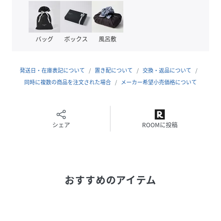
作。
刻印へのこだわり
・すべてのアイテムに、ブランド刻印と素材刻印を施してい
バッグ
ボックス
風呂敷
ます。
・刻印は、ジュエリーの世界で長年「本物の証」とされてき
た伝統。品質や由来を保証する署名として受け継がれてきま
発送日・在庫表記について
置き配について
交換・返品について
した。
同時に複数の商品を注文された場合
メーカー希望小売価格について
・「誰が、何で作ったか」が明確であることは、ものづくり
への責任と誇りの証です。
・LIONHEARTのアクセサリーは、本物であることを目に見
える形でお届けします。
シェア
ROOMに投稿
サージカルステンレス
●金属アレルギーが起こりにくい
・医療用器具にも使用されるサージカルステンレスは、肌に
おすすめのアイテム
優しくアレルギー反応を起こしにくい素材。
●錆びにくく、変色しにくい
・水や汗に強く、長期間美しい状態を保ちます。お風呂や海
水浴でも気軽に着用可能。