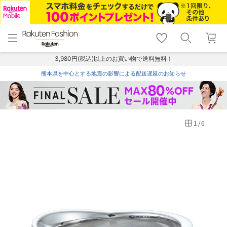
menu
home
search
favorite_border
shopping_cart
lock_outline
メニュー
トップ
検索
お気に入り
カート
ログイン
3,980円(税込)以上のお買い物で送料無料！
熊本県を中心とする地震の影響による配送遅延のお知らせ
1
/
6