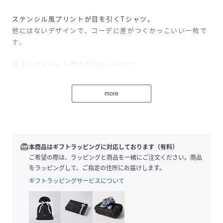
ステンシル風プリントが目を引くTシャツ。
他にはないデザインで、コーデに差がつくかっこいい一枚で
す。
程よくストリート感のある仕上がりで、
シンプルなボトムと合わせるだけでスタイリングが決まりま
す。
more
ゆったりとしたシルエットで着やすく、ユニセックスで着用
可能。
160cmまでのジュニアサイズ展開で、デイリーに活躍するア
イテムです。
redeem
本商品はギフトラッピングに対応しております（有料）
ご希望の際は、ラッピングと商品を一緒にご注文ください。商品
をラッピングして、ご指定の住所にお届けします。
性別タイプ
キッズ
ギフトラッピングサービスについて
原産国
中国
素材
天竺＜br＞本体：綿100%＜br＞衿ぐり部分：綿