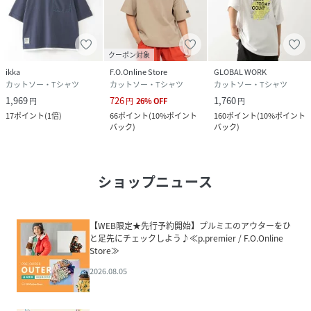
クーポン対象
ikka
F.O.Online Store
GLOBAL WORK
カットソー・Tシャツ
カットソー・Tシャツ
カットソー・Tシャツ
1,969
726
1,760
円
円
26
%
OFF
円
17
ポイント
(
1倍
)
66
ポイント
(
10%ポイント
160
ポイント
(
10%ポイント
バック
)
バック
)
ショップニュース
【WEB限定★先行予約開始】プルミエのアウターをひ
と足先にチェックしよう♪≪p.premier / F.O.Online
Store≫
2026.08.05