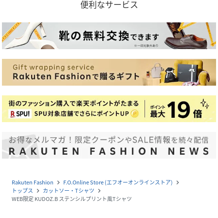
便利なサービス
Rakuten Fashion
F.O.Online Store (エフオーオンラインストア)
navigate_next
navigate_next
トップス
カットソー・Tシャツ
navigate_next
navigate_next
WEB限定 KUDOZ.B ステンシルプリント風Tシャツ