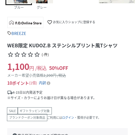
ブルー
グレー
favorite_border
お気に入りショップに登録する
BREEZE
sell
WEB限定 KUDOZ.B ステンシルプリント風Tシャツ
star_border
star_border
star_border
star_border
star_border
(
-
件
)
1,100
円 /税込
50
%OFF
メーカー希望小売価格
2,200
円 /税込
10
ポイント
1倍
内訳
local_shipping
4-15日以内発送予定
※サイズ・カラーによりお届け日が異なる場合があります。
SALE
ギフトラッピング対象
ブランドクーポン対象商品
ご利用には
ログイン
・獲得が必要です。