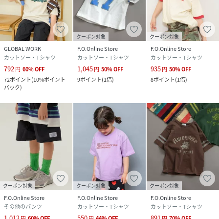
クーポン対象
クーポン対象
GLOBAL WORK
F.O.Online Store
F.O.Online Store
カットソー・Tシャツ
カットソー・Tシャツ
カットソー・Tシャツ
792
1,045
935
円
60
%
OFF
円
50
%
OFF
円
50
%
OFF
72
ポイント
(
10%ポイント
9
ポイント
(
1倍
)
8
ポイント
(
1倍
)
バック
)
クーポン対象
クーポン対象
クーポン対象
F.O.Online Store
F.O.Online Store
F.O.Online Store
その他のパンツ
カットソー・Tシャツ
カットソー・Tシャツ
1,012
550
891
円
60
%
OFF
円
44
%
OFF
円
70
%
OFF