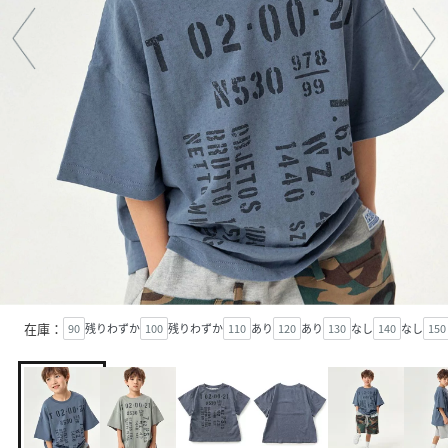
在庫：
90
残りわずか
100
残りわずか
110
あり
120
あり
130
なし
140
なし
150