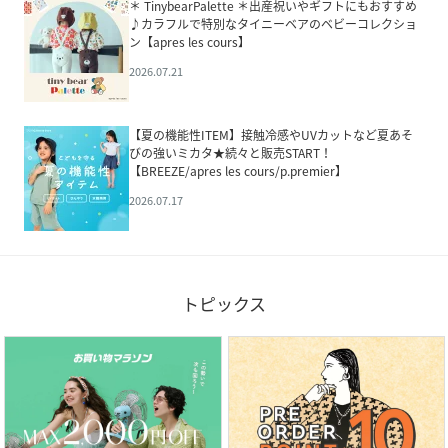
＊ TinybearPalette ＊出産祝いやギフトにもおすすめ
♪カラフルで特別なタイニーベアのベビーコレクショ
ン【apres les cours】
2026.07.21
【夏の機能性ITEM】接触冷感やUVカットなど夏あそ
びの強いミカタ★続々と販売START！
【BREEZE/apres les cours/p.premier】
2026.07.17
トピックス