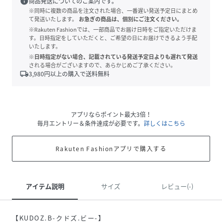
info
商品発送についてのご案内です。
※同時に複数の商品を注文された場合、一番遅い発送予定日にまとめ
て発送いたします。
お急ぎの商品は、個別にご注文ください。
※Rakuten Fashionでは、一部商品でお届け日時をご指定いただけま
す。日時指定をしていただくと、ご希望の日にお届けできるよう手配
いたします。
※日時指定がない場合、記載されている発送予定日よりも遅れて発送
される場合がございますので、あらかじめご了承ください。
local_shipping
3,980
円以上の購入で送料無料
アプリならポイント最大3倍！
毎月エントリー＆条件達成が必要です。
詳しくはこちら
Rakuten Fashionアプリで購入する
アイテム説明
サイズ
レビュー(-)
【KUDOZ.B-クドズ.ビー-】