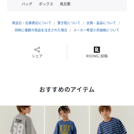
95% ポリウレタン5%＜br＞
バッグ
ボックス
風呂敷
サイズ
90、100、110、120、130、140、150、160
発送日・在庫表記について
置き配について
交換・返品について
クリーニング
洗濯機洗い可（ネット使用）
同時に複数の商品を注文された場合
メーカー希望小売価格について
品番
QS6039_J207616
(
J207616-BL-090 QS6039
)
シェア
ROOMに投稿
おすすめのアイテム