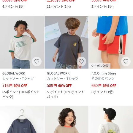
円
62
%
OFF
円
39
%
OFF
円
44
%
OFF
6
ポイント
(
1倍
)
11
ポイント
(
1倍
)
5
ポイント
(
1倍
)
クーポン対象
GLOBAL WORK
GLOBAL WORK
F.O.Online Store
カットソー・Tシャツ
カットソー・Tシャツ
その他のパンツ
716
589
660
円
60
%
OFF
円
60
%
OFF
円
66
%
OFF
65
ポイント
(
10%ポイント
53
ポイント
(
10%ポイント
6
ポイント
(
1倍
)
バック
)
バック
)