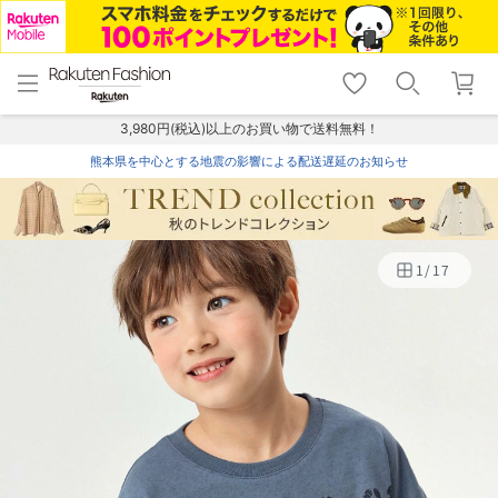
menu
home
search
favorite_border
shopping_cart
lock_outline
メニュー
トップ
検索
お気に入り
カート
ログイン
3,980円(税込)以上のお買い物で送料無料！
熊本県を中心とする地震の影響による配送遅延のお知らせ
1
/
17