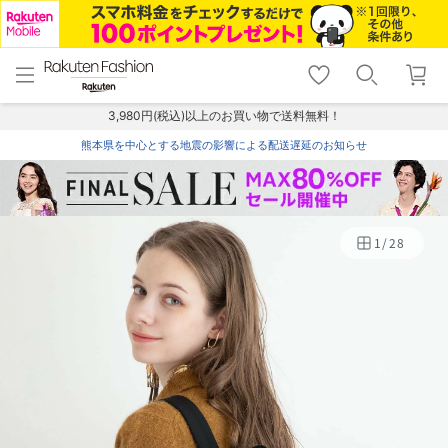
menu
home
search
favorite_border
shopping_cart
lock_outline
メニュー
トップ
検索
お気に入り
カート
ログイン
3,980円(税込)以上のお買い物で送料無料！
熊本県を中心とする地震の影響による配送遅延のお知らせ
1
/
28