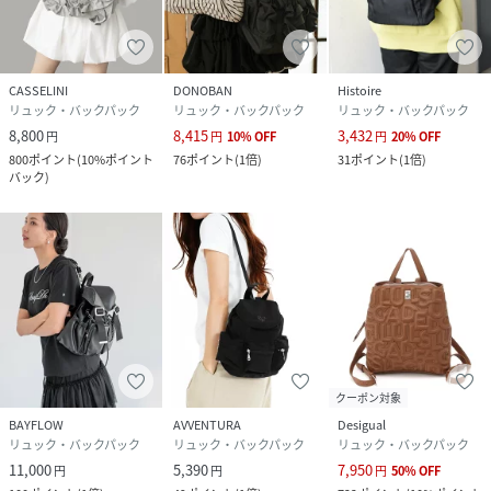
CASSELINI
DONOBAN
Histoire
リュック・バックパック
リュック・バックパック
リュック・バックパック
8,800
8,415
3,432
円
円
10
%
OFF
円
20
%
OFF
800
ポイント
(
10%ポイント
76
ポイント
(
1倍
)
31
ポイント
(
1倍
)
バック
)
クーポン対象
BAYFLOW
AVVENTURA
Desigual
リュック・バックパック
リュック・バックパック
リュック・バックパック
11,000
5,390
7,950
円
円
円
50
%
OFF