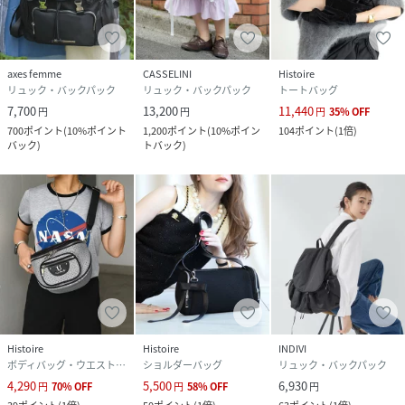
合がございますので、取扱いには充分ご注意ください。
性別タイプ
レディース
axes femme
CASSELINI
Histoire
リュック・バックパック
リュック・バックパック
トートバッグ
サイズ
FREE
7,700
13,200
11,440
円
円
円
35
%
OFF
700
ポイント
(
10%ポイント
1,200
ポイント
(
10%ポイン
104
ポイント
(
1倍
)
品番
QS5119_3320081
バック
)
トバック
)
(
3320081-050-F QS5119
)
Histoire
Histoire
INDIVI
ボディバッグ・ウエストポーチ
ショルダーバッグ
リュック・バックパック
4,290
5,500
6,930
円
70
%
OFF
円
58
%
OFF
円