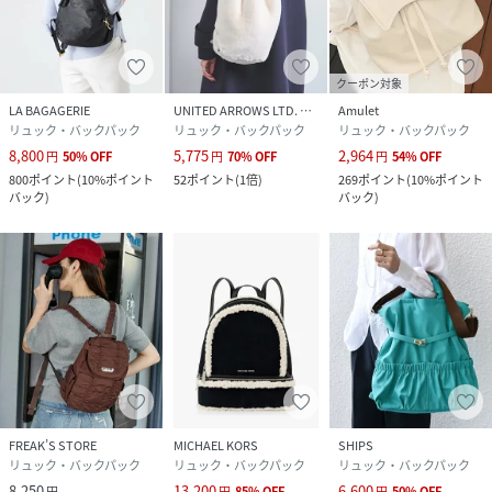
クーポン対象
LA BAGAGERIE
UNITED ARROWS LTD. OUTLET
Amulet
リュック・バックパック
リュック・バックパック
リュック・バックパック
8,800
5,775
2,964
円
50
%
OFF
円
70
%
OFF
円
54
%
OFF
800
ポイント
(
10%ポイント
52
ポイント
(
1倍
)
269
ポイント
(
10%ポイント
バック
)
バック
)
FREAK’S STORE
MICHAEL KORS
SHIPS
リュック・バックパック
リュック・バックパック
リュック・バックパック
8,250
13,200
6,600
円
円
85
%
OFF
円
50
%
OFF