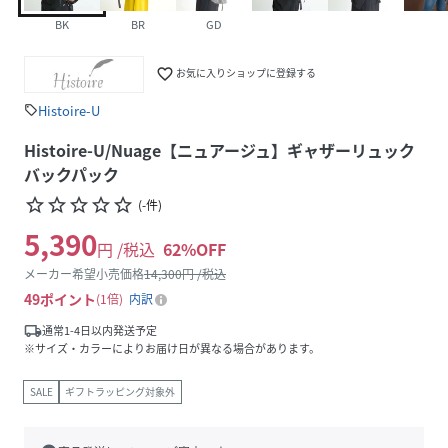
BK
BR
GD
favorite_border
お気に入りショップに登録する
Histoire-U
sell
Histoire-U/Nuage【ニュアージュ】ギャザーリュック
バックパック
star_border
star_border
star_border
star_border
star_border
(
-
件
)
5,390
円 /税込
62
%OFF
メーカー希望小売価格
14,300
円 /税込
49
ポイント
1倍
内訳
local_shipping
通常1-4日以内発送予定
※サイズ・カラーによりお届け日が異なる場合があります。
SALE
ギフトラッピング対象外