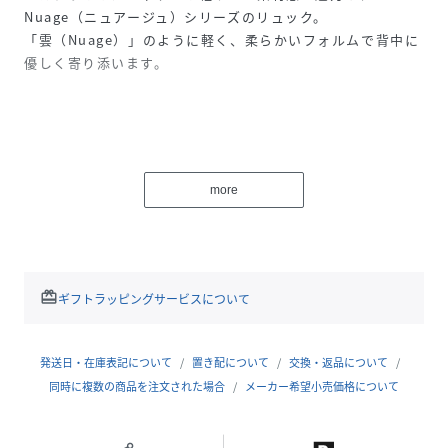
Nuage（ニュアージュ）シリーズのリュック。
「雲（Nuage）」のように軽く、柔らかいフォルムで背中に
優しく寄り添います。
Detail
・立体的なギャザーデザインがコーデのアクセントに
more
・本体は軽量素材で、持ち運びも快適
・通勤・通学・お出かけにもぴったり
・フロントポケット付きでスマホや小物も整理しやすい
・背面ポケット付きで防犯面も◎
・口元は巾着＋フラップ仕様でしっかり閉じられる安心設計
redeem
ギフトラッピングサービスについて
Design
大きなリボンモチーフを連想させるギャザーの立体感が印象
発送日・在庫表記について
置き配について
交換・返品について
的。
同時に複数の商品を注文された場合
メーカー希望小売価格について
カジュアルになりすぎず、大人フェミニンに持てるリュック
です。