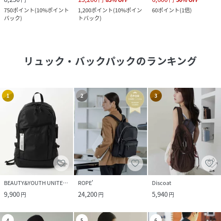
750
ポイント
(
10%ポイント
1,200
ポイント
(
10%ポイン
60
ポイント
(
1倍
)
バック
)
トバック
)
リュック・バックパック
のランキング
1
2
3
BEAUTY&YOUTH UNITED ARROWS
ROPE'
Discoat
9,900
24,200
5,940
円
円
円
4
5
6