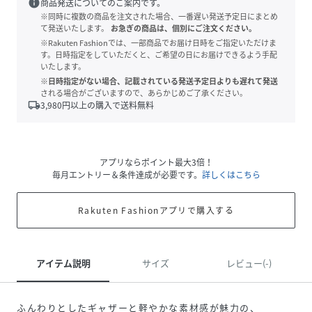
info
商品発送についてのご案内です。
※同時に複数の商品を注文された場合、一番遅い発送予定日にまとめ
て発送いたします。
お急ぎの商品は、個別にご注文ください。
※Rakuten Fashionでは、一部商品でお届け日時をご指定いただけま
す。日時指定をしていただくと、ご希望の日にお届けできるよう手配
いたします。
※日時指定がない場合、記載されている発送予定日よりも遅れて発送
される場合がございますので、あらかじめご了承ください。
local_shipping
3,980
円以上の購入で送料無料
アプリならポイント最大3倍！
毎月エントリー＆条件達成が必要です。
詳しくはこちら
Rakuten Fashionアプリで購入する
アイテム説明
サイズ
レビュー(-)
ふんわりとしたギャザーと軽やかな素材感が魅力の、