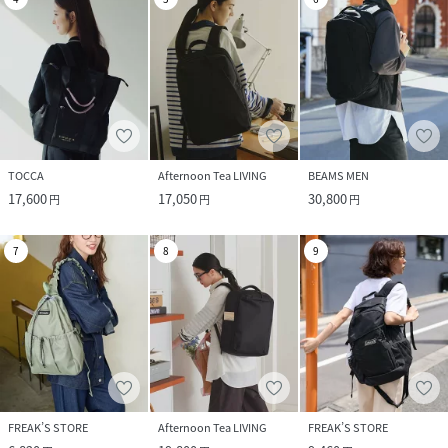
TOCCA
Afternoon Tea LIVING
BEAMS MEN
17,600
17,050
30,800
円
円
円
7
8
9
FREAK’S STORE
Afternoon Tea LIVING
FREAK’S STORE