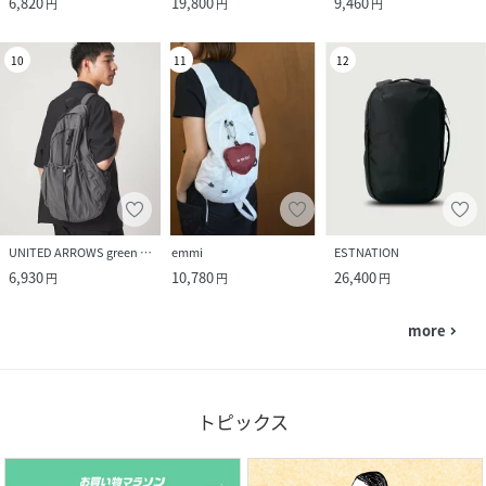
6,820
19,800
9,460
円
円
円
10
11
12
UNITED ARROWS green label relaxing
emmi
ESTNATION
6,930
10,780
26,400
円
円
円
more
navigate_next
トピックス