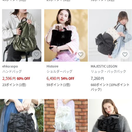
ポケット：内側×2、外側
ショルダー：長さ調整可
Series
同シリーズのトート・ショルダーも展開中。
軽やかなデザインで統一感のあるスタイルを楽しめます。
【 U（ユー）】デザイナー Yuko Ohashiの琴線にふれイン
スピレーションされたマテリアルや手仕事を形にした作品で
す。ノアール（フランス語で黒）大人の女性を最も美しく見
ehka sopo
Histoire
MAJESTIC LEGON
ハンドバッグ
ショルダーバッグ
リュック・バックパック
せる色をメインに、キラキラした人生がさらに美しく輝くた
2,596
6,490
7,260
円
60
%
OFF
円
54
%
OFF
円
めの手段をご提案します。あなたの輝きが周りを華やかに、
23
ポイント
(
1倍
)
59
ポイント
(
1倍
)
660
ポイント
(
10%ポイント
Yuko Ohashiと共に皆さんと楽しんでいくブランドです。
バック
)
※アルコールや塩素系などの消毒・除菌液が製品に付着する
と、色落ちや変色・シミが発生する場合や劣化を早める原因
になりますのでご注意ください。※末永く愛用頂く為に、ア
テンションタグ・洗濯ネームを必ずご確認の上、水濡れ
（雨、汗など）による使用も色落ちや色移りの原因となる場