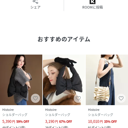
ふわっとした素材感が季節を問わず使いやすく、
シェア
ROOMに投稿
スカートにもパンツにも合わせやすい万能デザイン。
Material
軽量で柔らかい素材を使用。
シワになりにくく、水や汚れにも強いため、
おすすめのアイテム
デイリーから旅行まで幅広く活躍します。
裏地には上品な配色のカラーライニングを採用（カラーごと
に異なります）。
Color
ブラック（内側：レッド）
ブラウン（内側：ミントグリーン）
ゴールド（内側：ブルー）
持つだけで気分が上がる3色展開。
どのカラーも落ち着きがありながら華やかさをプラスしま
す。
Histoire
Histoire
Histoire
ショルダーバッグ
ショルダーバッグ
ショルダーバッグ
Spec
5,390
3,190
10,010
円
59
%
OFF
円
67
%
OFF
円
35
%
OFF
開閉：巾着＋フラップ
49
ポイント
(
1倍
)
29
ポイント
(
1倍
)
91
ポイント
(
1倍
)