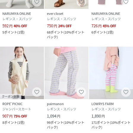
NARUMIYA ONLINE
ever closet
NARUMIYA ONLINE
レギンス・スパッツ
レギンス・スパッツ
レギンス・スパッツ
592
750
726
円
40
%
OFF
円
24
%
OFF
円
45
%
OFF
5
ポイント
(
1倍
)
68
ポイント
(
10%ポイント
6
ポイント
(
1倍
)
バック
)
クーポン対象
ROPE' PICNIC
pairmanon
LOWRYS FARM
ジャンパースカート
レギンス・スパッツ
レギンス・スパッツ
907
1,094
1,890
円
75
%
OFF
円
円
8
ポイント
(
1倍
)
99
ポイント
(
10%ポイント
171
ポイント
(
10%ポイント
バック
)
バック
)