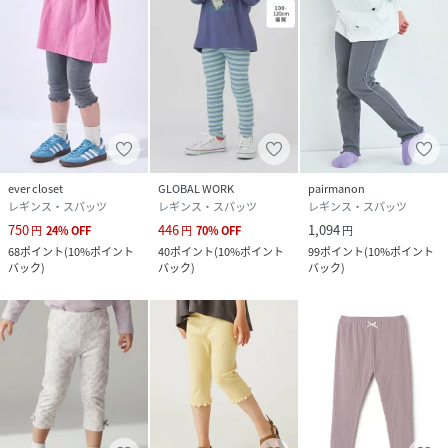
ever closet
GLOBAL WORK
pairmanon
レギンス・スパッツ
レギンス・スパッツ
レギンス・スパッツ
750
446
1,094
円
24
%
OFF
円
70
%
OFF
円
68
ポイント
(
10%ポイント
40
ポイント
(
10%ポイント
99
ポイント
(
10%ポイント
バック
)
バック
)
バック
)