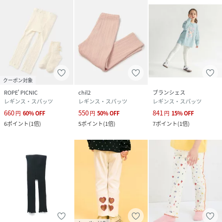
(
GRR85000-50-333 QR4946
)
クーポン対象
ROPE' PICNIC
chil2
ブランシェス
レギンス・スパッツ
レギンス・スパッツ
レギンス・スパッツ
660
550
841
円
60
%
OFF
円
50
%
OFF
円
15
%
OFF
6
ポイント
(
1倍
)
5
ポイント
(
1倍
)
7
ポイント
(
1倍
)