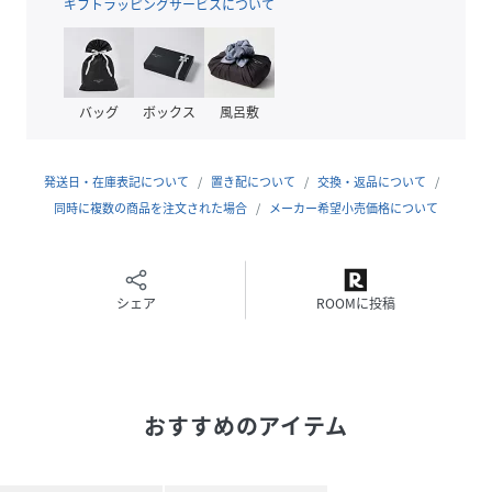
・寒い日に、ロングパンツの中に重ねてもOK。
ギフトラッピングサービスについて
※撮影時の光、お使いのモニター環境によって色の見え方が
違う場合がございます。
バッグ
ボックス
風呂敷
【2025Autumn/Winter】【25AW】
発送日・在庫表記について
置き配について
交換・返品について
性別タイプ
キッズ
同時に複数の商品を注文された場合
メーカー希望小売価格について
原産国
チャコール（06）：中国｜キミドリ（34）：中
国｜パープル（50）：中国
シェア
ROOMに投稿
素材
チャコール（06）：綿 75% ポリエステル 23%
ポリウレタン 2%｜キミドリ（34）：綿 75% ポ
リエステル 23% ポリウレタン 2%｜パープル
（50）：綿 75% ポリエステル 23% ポリウレタ
ン 2%
おすすめのアイテム
サイズ
110、120、140
品番
QR4946_GRR85000