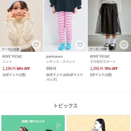
クーポン対象
クーポン対象
ROPE' PICNIC
pairmanon
ROPE' PICNIC
ニット
レギンス・スパッツ
その他のスカート
1,196
990
1,056
円
60
%
OFF
円
円
70
%
OFF
10
ポイント
(
1倍
)
90
ポイント
(
10%ポイント
9
ポイント
(
1倍
)
バック
)
トピックス