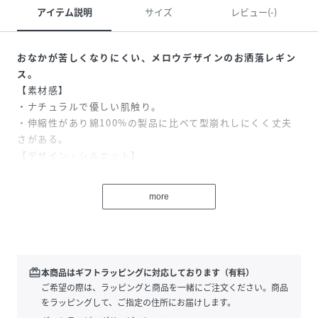
アイテム説明
サイズ
レビュー(-)
おなかが苦しくなりにくい、メロウデザインのお洒落レギン
ス。
【素材感】
・ナチュラルで優しい肌触り。
・伸縮性があり綿100%の製品に比べて型崩れしにくく丈夫
さがある。
【デザイン・シルエット】
・ウエスト部分はソフトな仕様にしているため、おなかが苦
しくなりにくいレギンス。
more
・シンプルな形ながらもフロントのメロウがポイントになっ
たデザイン。
【カラー】
・チャコール、キミドリ、パープルの3色展開。
【スタイリングポイント】
redeem
本商品はギフトラッピングに対応しております（有料）
・ワンピースやスカートにスニーカーと合わせて元気なスタ
ご希望の際は、ラッピングと商品を一緒にご注文ください。商品
イルに。
をラッピングして、ご指定の住所にお届けします。