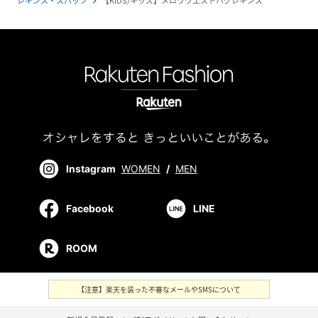
レギンス・スパッツ
【KIDS/キッズ】メロウウエストハグレギンス
navigate_next
Instagram
WOMEN
/
MEN
Facebook
LINE
ROOM
【注意】楽天を装った不審なメールやSMSについて