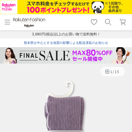
menu
home
search
favorite_border
shopping_cart
lock_outline
メニュー
トップ
検索
お気に入り
カート
ログイン
3,980円(税込)以上のお買い物で送料無料！
熊本県を中心とする地震の影響による配送遅延のお知らせ
1
/
15