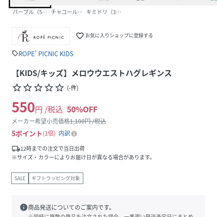
パープル（50）
チャコール（06）
キミドリ（34）
favorite_border
お気に入りショップに登録する
ROPE' PICNIC KIDS
sell
【KIDS/キッズ】メロウウエストハグレギンス
star_border
star_border
star_border
star_border
star_border
(
-
件
)
550
円 /税込
50
%OFF
メーカー希望小売価格
1,100
円 /税込
5
ポイント
1倍
内訳
local_shipping
12時までの注文で当日出荷
※サイズ・カラーによりお届け日が異なる場合があります。
SALE
ギフトラッピング対象
info
商品発送についてのご案内です。
※同時に複数の商品を注文された場合、一番遅い発送予定日にまとめ