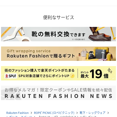
便利なサービス
Rakuten Fashion
ROPE' PICNIC (ロペピクニック)
靴下・レッグウェア
navigate_next
navigate_next
navigate_next