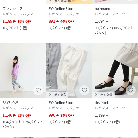
クーポン対象
ブランシェス
F.O.Online Store
pairmanon
レギンス・スパッツ
レギンス・スパッツ
レギンス・スパッツ
1,189
891
1,094
円
19
%
OFF
円
40
%
OFF
円
10
ポイント
(
1倍
)
8
ポイント
(
1倍
)
99
ポイント
(
10%ポイント
バック
)
クーポン対象
クーポン対象
BAYFLOW
F.O.Online Store
devirock
レギンス・スパッツ
レギンス・スパッツ
レギンス・スパッツ
1,146
990
1,199
円
52
%
OFF
円
33
%
OFF
円
104
ポイント
(
10%ポイント
9
ポイント
(
1倍
)
10
ポイント
(
1倍
)
バック
)