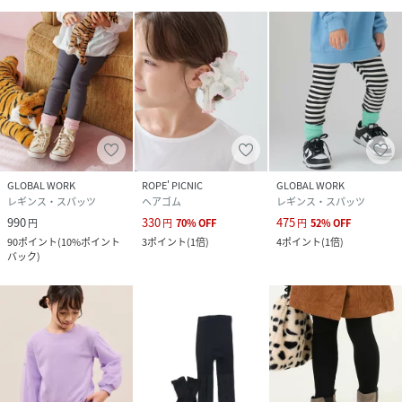
GLOBAL WORK
ROPE' PICNIC
GLOBAL WORK
レギンス・スパッツ
ヘアゴム
レギンス・スパッツ
990
330
475
円
円
70
%
OFF
円
52
%
OFF
90
ポイント
(
10%ポイント
3
ポイント
(
1倍
)
4
ポイント
(
1倍
)
バック
)