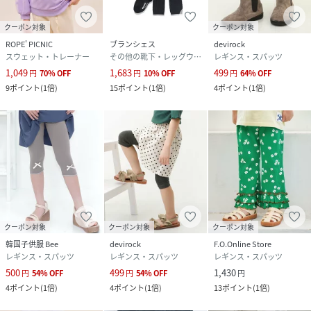
クーポン対象
クーポン対象
ROPE' PICNIC
ブランシェス
devirock
スウェット・トレーナー
その他の靴下・レッグウェア
レギンス・スパッツ
1,049
1,683
499
円
70
%
OFF
円
10
%
OFF
円
64
%
OFF
9
ポイント
(
1倍
)
15
ポイント
(
1倍
)
4
ポイント
(
1倍
)
クーポン対象
クーポン対象
クーポン対象
韓国子供服 Bee
devirock
F.O.Online Store
レギンス・スパッツ
レギンス・スパッツ
レギンス・スパッツ
500
499
1,430
円
54
%
OFF
円
54
%
OFF
円
4
ポイント
(
1倍
)
4
ポイント
(
1倍
)
13
ポイント
(
1倍
)