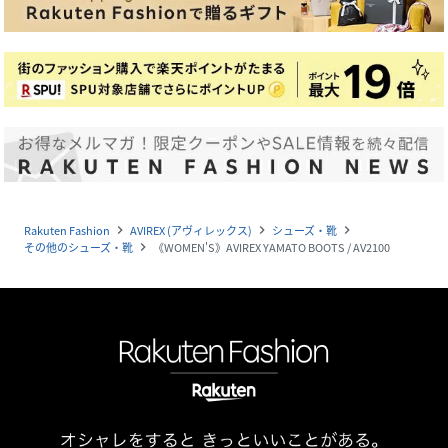
Rakuten Fashion
AVIREX (アヴィレックス)
シューズ・靴
navigate_next
navigate_next
navigate_next
その他のシューズ・靴
《WOMEN'S》AVIREX YAMATO BOOTS / AV2100
navigate_next