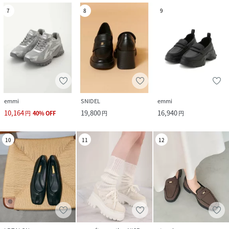
7
8
9
emmi
SNIDEL
emmi
10,164
19,800
16,940
円
40
%
OFF
円
円
10
11
12