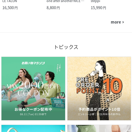
LE TALON
one after another NICE CLAUP
steppi
16,500
8,800
15,990
円
円
円
more
navigate_next
トピックス