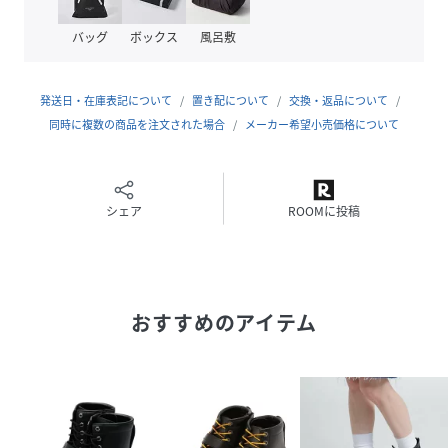
なっている場合がございます。
■サイズ表は、製品の生地や織りなどの特性により、多少の
バッグ
ボックス
風呂敷
誤差はございます。予めご了承ください。
■画像の商品はサンプルです。実際の商品では、仕様・加工
等若干異なる場合がございます。
発送日・在庫表記について
置き配について
交換・返品について
同時に複数の商品を注文された場合
メーカー希望小売価格について
性別タイプ
レディース
原産国
中国製
シェア
ROOMに投稿
素材
(甲皮の使用材)牛革
(裏生地)豚革 コットン
(底材の種類)ゴム底
おすすめのアイテム
サイズ
２２．０、２３．０、２４．０
品番
QR2650_783
(
783-5990703-010-52 QR2650
)