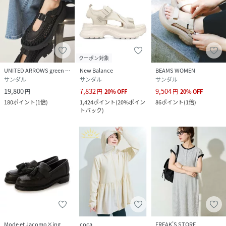
クーポン対象
UNITED ARROWS green label relaxing
New Balance
BEAMS WOMEN
サンダル
サンダル
サンダル
19,800
7,832
9,504
円
円
20
%
OFF
円
20
%
OFF
180
ポイント
(
1倍
)
1,424
ポイント
(
20%ポイン
86
ポイント
(
1倍
)
トバック
)
Mode et Jacomo×ing
coca
FREAK’S STORE