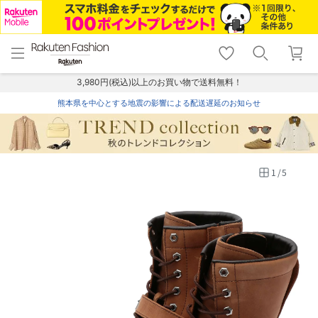
menu
home
search
favorite_border
shopping_cart
lock_outline
メニュー
トップ
検索
お気に入り
カート
ログイン
3,980円(税込)以上のお買い物で送料無料！
熊本県を中心とする地震の影響による配送遅延のお知らせ
1
/
5