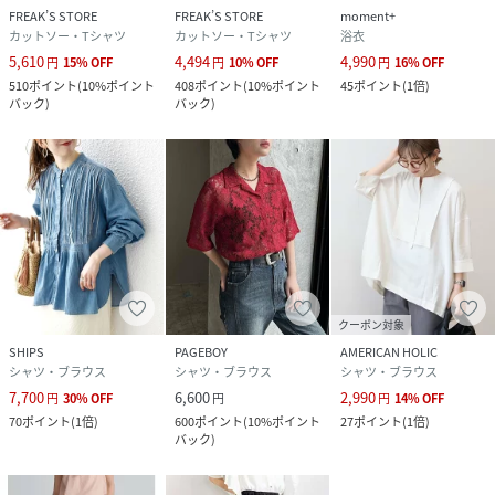
FREAK’S STORE
FREAK’S STORE
moment+
カットソー・Tシャツ
カットソー・Tシャツ
浴衣
5,610
4,494
4,990
円
15
%
OFF
円
10
%
OFF
円
16
%
OFF
510
ポイント
(
10%ポイント
408
ポイント
(
10%ポイント
45
ポイント
(
1倍
)
バック
)
バック
)
クーポン対象
SHIPS
PAGEBOY
AMERICAN HOLIC
シャツ・ブラウス
シャツ・ブラウス
シャツ・ブラウス
7,700
6,600
2,990
円
30
%
OFF
円
円
14
%
OFF
70
ポイント
(
1倍
)
600
ポイント
(
10%ポイント
27
ポイント
(
1倍
)
バック
)