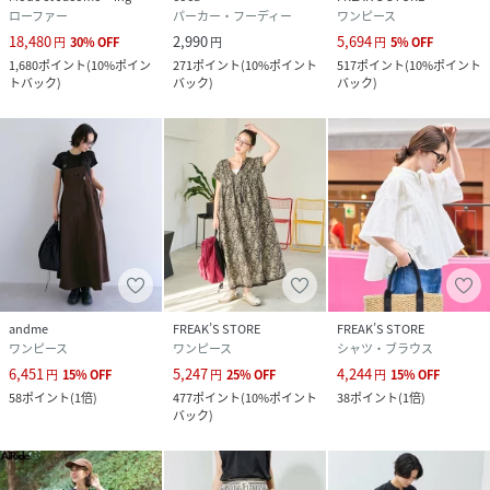
ローファー
パーカー・フーディー
ワンピース
18,480
2,990
5,694
円
30
%
OFF
円
円
5
%
OFF
1,680
ポイント
(
10%ポイン
271
ポイント
(
10%ポイント
517
ポイント
(
10%ポイント
トバック
)
バック
)
バック
)
andme
FREAK’S STORE
FREAK’S STORE
ワンピース
ワンピース
シャツ・ブラウス
6,451
5,247
4,244
円
15
%
OFF
円
25
%
OFF
円
15
%
OFF
58
ポイント
(
1倍
)
477
ポイント
(
10%ポイント
38
ポイント
(
1倍
)
バック
)