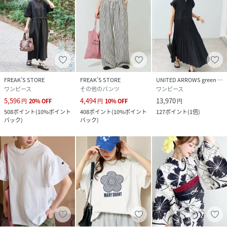
FREAK’S STORE
FREAK’S STORE
UNITED ARROWS green label relaxing
ワンピース
その他のパンツ
ワンピース
5,596
4,494
13,970
円
20
%
OFF
円
10
%
OFF
円
508
ポイント
(
10%ポイント
408
ポイント
(
10%ポイント
127
ポイント
(
1倍
)
バック
)
バック
)