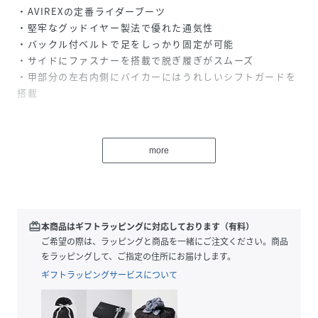
・AVIREXの定番ライダーブーツ
・堅牢なグッドイヤー製法で優れた通気性
・バックル付ベルトで足をしっかり固定が可能
・サイドにファスナーを搭載で脱ぎ履ぎがスムーズ
・甲部分の左右内側にバイカーにはうれしいシフトガードを
搭載
【AVIREX WOMAN】
本格的なミリタリーウェアが持つ機能性とデザインをレディ
more
ースカジュアルに投影したライン。
個性的かつ時代性のあるレディースブランドとして聡明、自
由、好奇心、凛として快活な働く大人の女性へ向けたレディ
スカジュアルを提案しています。
redeem
本商品はギフトラッピングに対応しております（有料）
■お使いのパソコンのモニターによって、実物商品とカラー
ご希望の際は、ラッピングと商品を一緒にご注文ください。商品
が異なって 見える場合があります。誠に申し訳ございません
をラッピングして、ご指定の住所にお届けします。
が、ご理解下さいます様お願いいたします。
ギフトラッピングサービスについて
■当ショップの在庫数は 直営店舗の商品も含まれています。
在庫数が日々変動する為、ご注文頂いた時点で在庫が完売に