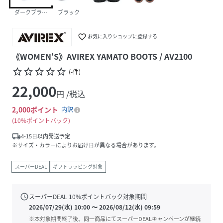
ダークブラウン3
ブラック
favorite_border
お気に入りショップに登録する
《WOMEN'S》AVIREX YAMATO BOOTS / AV2100
star_border
star_border
star_border
star_border
star_border
(
-
件
)
22,000
円 /税込
2,000
ポイント
内訳
10%ポイントバック
local_shipping
4-15日以内発送予定
※サイズ・カラーによりお届け日が異なる場合があります。
スーパーDEAL
ギフトラッピング対象
schedule
スーパーDEAL
10
%ポイントバック対象期間
2026/07/29(水) 10:00
〜
2026/08/12(水) 09:59
※本対象期間終了後、同一商品にてスーパーDEALキャンペーンが継続