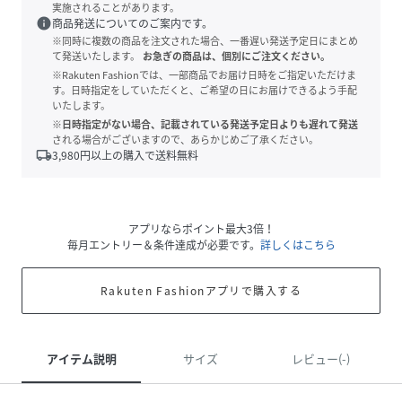
実施されることがあります。
info
商品発送についてのご案内です。
※同時に複数の商品を注文された場合、一番遅い発送予定日にまとめ
て発送いたします。
お急ぎの商品は、個別にご注文ください。
※Rakuten Fashionでは、一部商品でお届け日時をご指定いただけま
す。日時指定をしていただくと、ご希望の日にお届けできるよう手配
いたします。
※日時指定がない場合、記載されている発送予定日よりも遅れて発送
される場合がございますので、あらかじめご了承ください。
local_shipping
3,980
円以上の購入で送料無料
アプリならポイント最大3倍！
毎月エントリー＆条件達成が必要です。
詳しくはこちら
Rakuten Fashionアプリで購入する
アイテム説明
サイズ
レビュー(-)