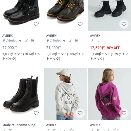
AVIREX
AVIREX
AVIREX
その他のシューズ・靴
その他のシューズ・靴
ブーツ
22,000
21,450
12,320
円
円
円
30
%
OFF
2,000
ポイント
(
10%ポイン
1,950
ポイント
(
10%ポイン
1,120
ポイント
(
10%ポイン
トバック
)
トバック
)
トバック
)
Mode et Jacomo×ing
AVIREX
AVIREX
ブーツ
パーカー・フーディー
パーカー・フーディー