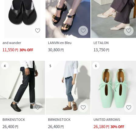
and wander
LANVIN en Bleu
LE TALON
11,550
30,800
13,750
円
30
%
OFF
円
円
4
5
6
BIRKENSTOCK
BIRKENSTOCK
UNITED ARROWS
26,400
26,400
26,180
円
円
円
30
%
OFF