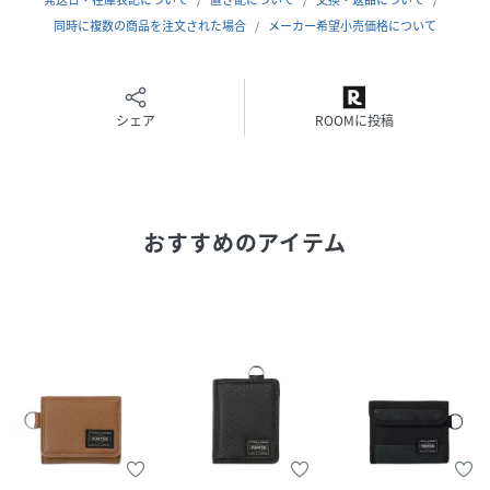
ポケット数
同時に複数の商品を注文された場合
メーカー希望小売価格について
外装：小銭入れ1/ホック付きオープンポケット1
内装：札入れ2/オープンポケット2/カードホルダー5
シェア
ROOMに投稿
性別タイプ
メンズ
原産国
日本製
素材
表：牛ステア（シュリンクレザー）
おすすめのアイテム
裏：ナイロンツイル
サイズ
その他
品番
QR1200_041
(
041-03122-01-99 QR1200
)