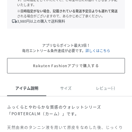
いたします。
※日時指定がない場合、記載されている発送予定日よりも遅れて発送
される場合がございますので、あらかじめご了承ください。
local_shipping
3,980
円以上の購入で送料無料
アプリならポイント最大3倍！
毎月エントリー＆条件達成が必要です。
詳しくはこちら
Rakuten Fashionアプリで購入する
アイテム説明
サイズ
レビュー(-)
ふっくらとやわらかな質感のウォレットシリーズ
「PORTERCALM（カーム）」です。
天然由来のタンニン液を用いて原皮をなめした後、じっくり