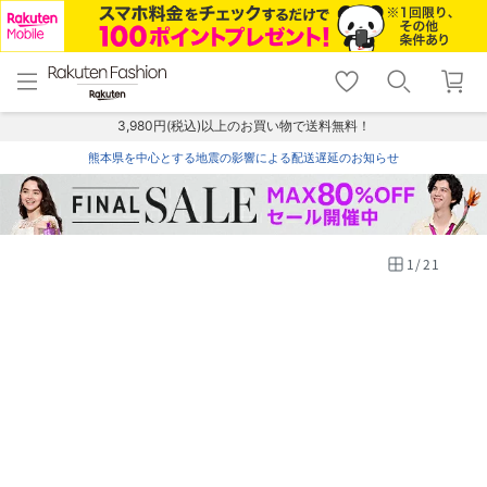
menu
home
search
favorite_border
shopping_cart
lock_outline
メニュー
トップ
検索
お気に入り
カート
ログイン
3,980円(税込)以上のお買い物で送料無料！
熊本県を中心とする地震の影響による配送遅延のお知らせ
1
/
21