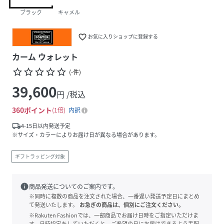
ブラック
キャメル
favorite_border
お気に入りショップに登録する
カーム ウォレット
star_border
star_border
star_border
star_border
star_border
(
-
件
)
39,600
円 /税込
360
ポイント
1倍
内訳
local_shipping
4-15日以内発送予定
※サイズ・カラーによりお届け日が異なる場合があります。
ギフトラッピング対象
info
商品発送についてのご案内です。
※同時に複数の商品を注文された場合、一番遅い発送予定日にまとめ
て発送いたします。
お急ぎの商品は、個別にご注文ください。
※Rakuten Fashionでは、一部商品でお届け日時をご指定いただけま
す。日時指定をしていただくと、ご希望の日にお届けできるよう手配