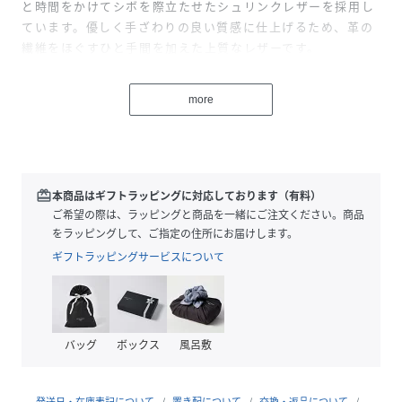
と時間をかけてシボを際立たせたシュリンクレザーを採用し
ています。優しく手ざわりの良い質感に仕上げるため、革の
繊維をほぐすひと手間を加えた上質なレザーです。
内装にポーターを象徴する鮮やかなオレンジカラーの生地を
more
採用しています。外装には二重リングを備え、カラビナやウ
ォレットコードなどを取り付けて使用可能です。
丸みを持たせたフラップなどに、縫い目が斜めに入る「菱
（ひし）針」という特殊な針を用いてダブルステッチを施す
ことで、カジュアルな雰囲気を高めて表情を豊かにしまし
redeem
本商品はギフトラッピングに対応しております（有料）
た。
ご希望の際は、ラッピングと商品を一緒にご注文ください。商品
をラッピングして、ご指定の住所にお届けします。
シンプルなデザインのヨコ型ウォレットは、内装にオープン
ギフトラッピングサービスについて
タイプとファスナータイプの2種類の札入と複数のカード段
を備えています。また、背面に小銭入れとして使用できるフ
ァスナーポケットを備えた機能的なアイテムです。
バッグ
ボックス
風呂敷
※ポーターロゴをエンボス加工したオリジナルギフトボック
スが付属します。
発送日・在庫表記について
置き配について
交換・返品について