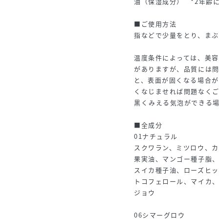
油（保湿成分） *2年齢
■ご使用方法
指などで少量をとり、ま
温度条件によっては、美
がありますが、品質には
と、表面が固くなる場合
くなじませれば問題なく
黒くみえる気泡ができる
■全成分
01ナチュラル
スクワラン、ミツロウ、
果実油、マンゴー種子脂
スイカ種子油、ローズヒ
トコフェロール、マイカ
ジョウ
06シマーグロウ