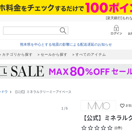
[楽天銀行]もれ
熊本県を中心とする地震の影響による配送遅延のお知らせ
カテゴリから探す
セールから探す
すべてのアイテム
ャドウ
【公式】ミネラルクリーミーアイベース
navigate_next
favorite_border
お気
1
/
6
【公式】ミネラル
star_border
star_border
star_border
star_border
star_border
(
0
件
)