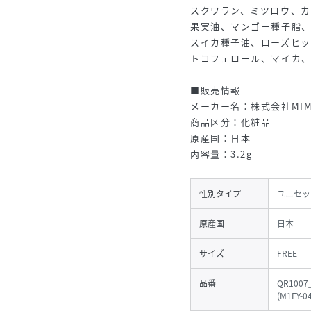
スクワラン、ミツロウ、
果実油、マンゴー種子脂
スイカ種子油、ローズヒ
トコフェロール、マイカ、
■販売情報
メーカー名：株式会社MIM
商品区分：化粧品
原産国：日本
内容量：3.2g
性別タイプ
ユニセッ
原産国
日本
サイズ
FREE
品番
QR1007
(
M1EY-0