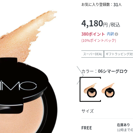
31
お気に入り登録数：
人
4,180
円 /税込
380
ポイント
内訳
10%ポイントバック
スーパーDEAL
ギフトラッピング対
カラー：
06シマーグロウ
サイズ
在庫あり
FREE
12時まで