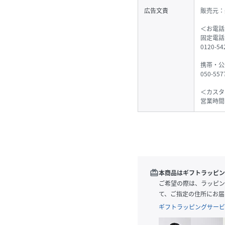
広告文責
販売元：
＜お電話
固定電話
0120-
携帯・公
050-55
＜カスタ
営業時間
redeem
本商品はギフトラッピン
ご希望の際は、ラッピン
て、ご指定の住所にお届
ギフトラッピングサービ