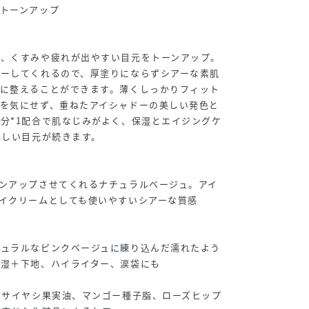
トーンアップ
ら、くすみや疲れが出やすい目元をトーンアップ。
バーしてくれるので、厚塗りにならずシアーな素肌
一に整えることができます。薄くしっかりフィット
を気にせず、重ねたアイシャドーの美しい発色と
分*1配合で肌なじみがよく、保湿とエイジングケ
美しい目元が続きます。
ンアップさせてくれるナチュラルベージュ。アイ
イクリームとしても使いやすいシアーな質感
チュラルなピンクベージュに練り込んだ濡れたよう
保湿＋下地、ハイライター、涙袋にも
アサイヤシ果実油、マンゴー種子脂、ローズヒップ