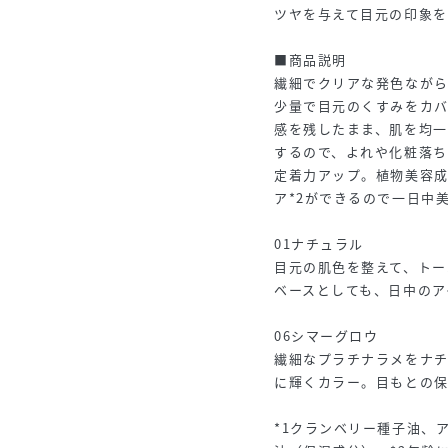
ツヤを与えて目元の印象を
■商品説明
繊細でクリアな発色なが
少量で目元のくすみをカ
感を残したまま、肌を均
するので、よれや化粧落ち
定着力アップ。植物美容成
ア*2ができるので一日中
01ナチュラル
目元の肌色を整えて、トー
ベースとしても、日中のア
06シマーグロウ
繊細なプラチナラメをナ
に輝くカラー。目もとの
*1クランベリー種子油、