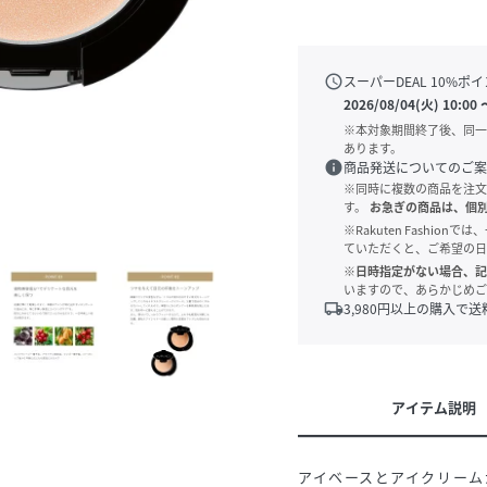
schedule
スーパーDEAL
10
%ポイ
2026/08/04(火) 10:00
※本対象期間終了後、同一
あります。
info
商品発送についてのご案
※同時に複数の商品を注文
す。
お急ぎの商品は、個
※Rakuten Fashi
ていただくと、ご希望の日
※日時指定がない場合、記
いますので、あらかじめご
local_shipping
3,980
円以上の購入で送
アイテム説明
アイベースとアイクリーム