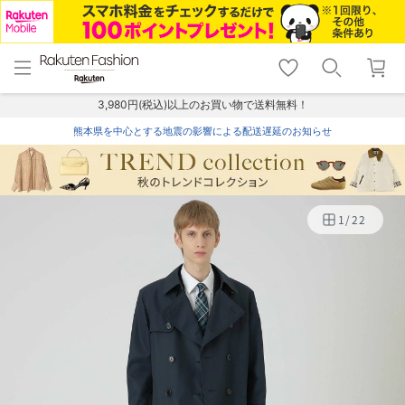
menu
home
search
favorite_border
shopping_cart
lock_outline
メニュー
トップ
検索
お気に入り
カート
ログイン
3,980円(税込)以上のお買い物で送料無料！
熊本県を中心とする地震の影響による配送遅延のお知らせ
1
/
22