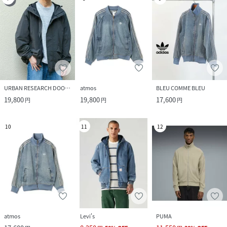
URBAN RESEARCH DOORS
atmos
BLEU COMME BLEU
19,800
19,800
17,600
円
円
円
10
11
12
atmos
Levi's
PUMA