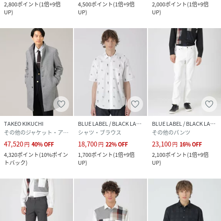
2,800
ポイント
(
1倍+9倍
4,500
ポイント
(
1倍+9倍
2,000
ポイント
(
1倍+9倍
UP
)
UP
)
UP
)
TAKEO KIKUCHI
BLUE LABEL / BLACK LABEL CRESTBRIDGE
BLUE LABEL / BLACK LABEL CRESTBRIDGE
その他のジャケット・アウター
シャツ・ブラウス
その他のパンツ
47,520
18,700
23,100
円
40
%
OFF
円
22
%
OFF
円
16
%
OFF
4,320
ポイント
(
10%ポイン
1,700
ポイント
(
1倍+9倍
2,100
ポイント
(
1倍+9倍
トバック
)
UP
)
UP
)