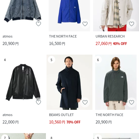
atmos
THE NORTH FACE
URBAN RESEARCH
20,900
16,500
27,060
円
円
円
40
%
OFF
4
5
6
atmos
BEAMS OUTLET
THE NORTH FACE
22,000
10,560
20,900
円
円
70
%
OFF
円
7
8
9