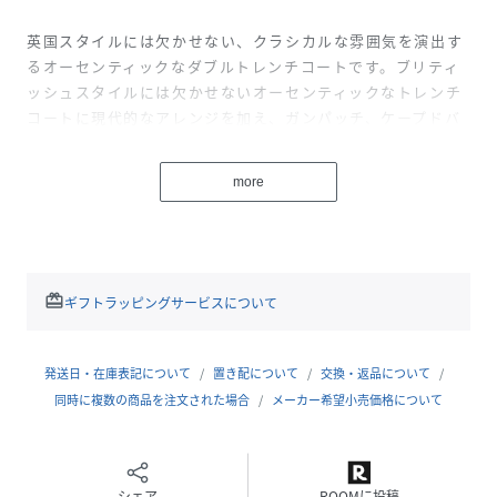
英国スタイルには欠かせない、クラシカルな雰囲気を演出す
るオーセンティックなダブルトレンチコートです。ブリティ
ッシュスタイルには欠かせないオーセンティックなトレンチ
コートに現代的なアレンジを加え、ガンパッチ、ケープドバ
ック仕様など本格的なディテールを残しつつ、現代のビジネ
スシーンに対応出来るよう、襟周りや肩まわりをすっきりと
more
したデザインに仕上げています。取り外し可能なライナー付
きのデザインで春先まで着用できるアイテムです。
表地には、60/2綿ポリエステルギャバジン素材を使用。繊細
なマイクロピーチ加工を施すことで上質で柔らかな肌触りを
redeem
ギフトラッピングサービスについて
もたらせています。
また細かい粒子によるNANO-J撥水加工を施すことで、素材
本来の風合いを損なわずにはっ水性を付帯。非常に軽量かつ
発送日・在庫表記について
置き配について
交換・返品について
しなやかな素材に仕上げています。
同時に複数の商品を注文された場合
メーカー希望小売価格について
身長186B88W74H92着用サイズ：L
性別タイプ
メンズ
シェア
ROOMに投稿