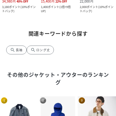
34,980
15,400
22,000
円
40
%
OFF
円
22
%
OFF
円
3,180
ポイント
(
10%ポイン
1,400
ポイント
(
1倍+9倍
2,000
ポイント
(
10%ポイン
トバック
)
UP
)
トバック
)
関連キーワードから探す
search
search
長袖
ロング丈
その他のジャケット・アウター
のランキン
グ
1
2
3