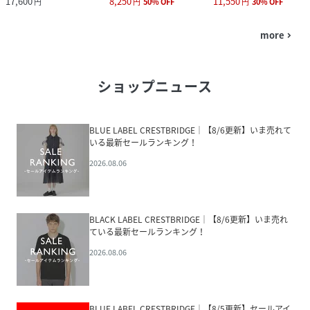
17,600
8,250
11,550
円
円
50
%
OFF
円
30
%
OFF
more
navigate_next
ショップニュース
BLUE LABEL CRESTBRIDGE│【8/6更新】いま売れて
いる最新セールランキング！
2026.08.06
BLACK LABEL CRESTBRIDGE│【8/6更新】いま売れ
ている最新セールランキング！
2026.08.06
BLUE LABEL CRESTBRIDGE│【8/5更新】セールアイ