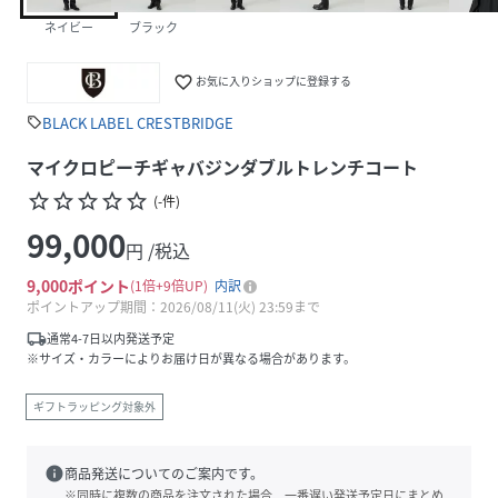
ネイビー
ブラック
favorite_border
お気に入りショップに登録する
BLACK LABEL CRESTBRIDGE
sell
マイクロピーチギャバジンダブルトレンチコート
star_border
star_border
star_border
star_border
star_border
(
-
件
)
99,000
円 /税込
9,000
ポイント
1倍
9倍UP
内訳
ポイントアップ期間：2026/08/11(火) 23:59まで
local_shipping
通常4-7日以内発送予定
※サイズ・カラーによりお届け日が異なる場合があります。
ギフトラッピング対象外
info
商品発送についてのご案内です。
※同時に複数の商品を注文された場合、一番遅い発送予定日にまとめ