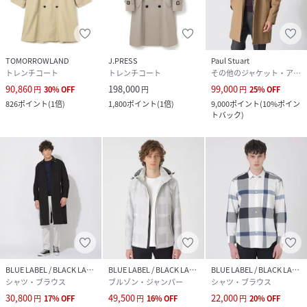
TOMORROWLAND
J.PRESS
Paul Stuart
トレンチコート
トレンチコート
その他のジャケット・アウター
90,860
198,000
99,000
円
30
%
OFF
円
円
25
%
OFF
826
ポイント
(
1倍
)
1,800
ポイント
(
1倍
)
9,000
ポイント
(
10%ポイン
トバック
)
BLUE LABEL / BLACK LABEL CRESTBRIDGE
BLUE LABEL / BLACK LABEL CRESTBRIDGE
BLUE LABEL / BLACK LABEL CRESTBRIDGE
シャツ・ブラウス
ブルゾン・ジャンパー
シャツ・ブラウス
30,800
49,500
22,000
円
17
%
OFF
円
16
%
OFF
円
20
%
OFF