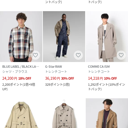
ントバック
)
トバック
)
BLUE LABEL / BLACK LABEL CRESTBRIDGE
G-Star RAW
COMME CA ISM
シャツ・ブラウス
トレンチコート
トレンチコート
24,200
36,190
14,218
円
18
%
OFF
円
30
%
OFF
円
10
%
OFF
2,200
ポイント
(
1倍+9倍
329
ポイント
(
1倍
)
1,292
ポイント
(
10%ポイン
UP
)
トバック
)