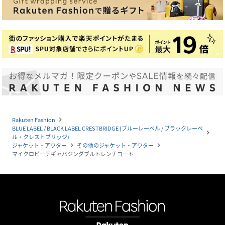
Rakuten Fashion
navigate_next
BLUE LABEL / BLACK LABEL CRESTBRIDGE (ブルーレーベル / ブラックレーベ
navigate_next
ル・クレストブリッジ)
ジャケット・アウター
その他のジャケット・アウター
navigate_next
navigate_next
マイクロピーチギャバジンダブルトレンチコート