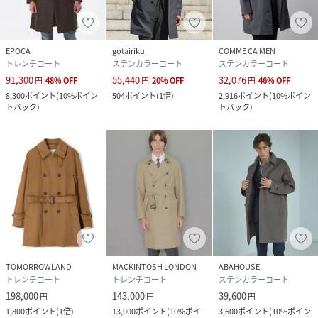
EPOCA
gotairiku
COMME CA MEN
トレンチコート
ステンカラーコート
ステンカラーコート
91,300
55,440
32,076
円
48
%
OFF
円
20
%
OFF
円
46
%
OFF
8,300
ポイント
(
10%ポイン
504
ポイント
(
1倍
)
2,916
ポイント
(
10%ポイン
トバック
)
トバック
)
TOMORROWLAND
MACKINTOSH LONDON
ABAHOUSE
トレンチコート
トレンチコート
ステンカラーコート
198,000
143,000
39,600
円
円
円
1,800
ポイント
(
1倍
)
13,000
ポイント
(
10%ポイ
3,600
ポイント
(
10%ポイン