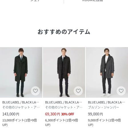
原産国
ベトナム製
素材
コート 表地 本体 綿67% ポリエステル33% レザ
ー部分 牛革 裏地 ポリエステル ライナー 表地 ポ
おすすめのアイテム
リエステル100% 中わた ポリエステル100% 裏
地 ポリエステル
サイズ
S、M、L、LL、3L
品番
QQ5637_09
(
51A01611---09-S QQ5637
)
BLUE LABEL / BLACK LABEL CRESTBRIDGE
BLUE LABEL / BLACK LABEL CRESTBRIDGE
BLUE LABEL / BLACK LABEL CRESTBRIDGE
その他のジャケット・アウター
その他のジャケット・アウター
ブルゾン・ジャンパー
143,000
69,300
99,000
円
円
30
%
OFF
円
13,000
ポイント
(
1倍+9倍
6,300
ポイント
(
1倍+9倍
9,000
ポイント
(
1倍+9倍
UP
)
UP
)
UP
)