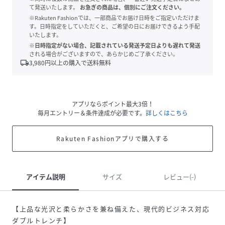
て発送いたします。
お急ぎの商品は、個別にご注文ください。
※Rakuten Fashionでは、一部商品でお届け日時をご指定いただけま
す。日時指定をしていただくと、ご希望の日にお届けできるよう手配
いたします。
※日時指定がない場合、記載されている発送予定日よりも遅れて発送
される場合がございますので、あらかじめご了承ください。
local_shipping
3,980
円以上の購入で送料無料
アプリならポイント最大3倍！
毎月エントリー＆条件達成が必要です。
詳しくはこちら
Rakuten Fashionアプリで購入する
アイテム説明
サイズ
レビュー(-)
【上品な光沢と柔らかさを兼ね備えた、現代的ビジネス対応
ダブルトレンチ】