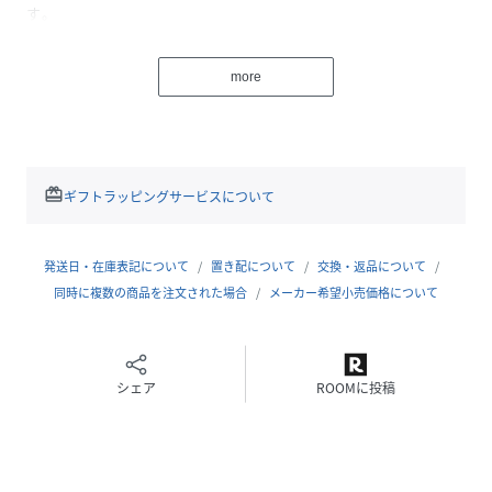
す。
more
【2025 Autumn/Winter】【25AW】
※A4サイズ収納可能
総重量 : 約120g
redeem
ギフトラッピングサービスについて
収納時 : 縦16.5cm / 横16.5cm
発送日・在庫表記について
置き配について
交換・返品について
※商品画像は、光の当たり具合やパソコンなどの閲覧環境に
同時に複数の商品を注文された場合
メーカー希望小売価格について
より、実際の色味と異なって見える場合がございます。予め
ご了承ください。
※商品の色味の目安は、商品単体の画像をご参照ください。
シェア
ROOMに投稿
▼お気に入り登録のおすすめ▼
お気に入り登録された商品は、マイページにて現在の価格情
報や在庫状況の確認が可能です。