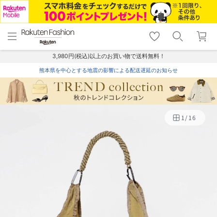
menu
home
search
favorite_border
shopping_cart
lock_outline
メニュー
トップ
検索
お気に入り
カート
ログイン
3,980円(税込)以上のお買い物で送料無料！
熊本県を中心とする地震の影響による配送遅延のお知らせ
1
/
16