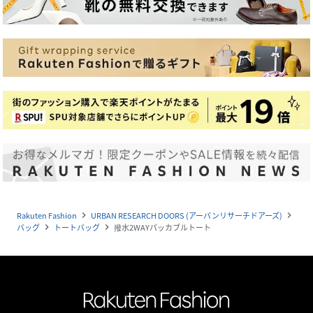
Rakuten Fashion
URBAN RESEARCH DOORS (アーバンリサーチドアーズ)
navigate_next
navigate_next
バッグ
トートバッグ
撥水2WAYパッカブルトート
navigate_next
navigate_next