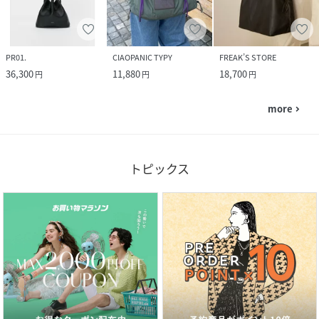
PR01.
CIAOPANIC TYPY
FREAK’S STORE
36,300
11,880
18,700
円
円
円
more
navigate_next
トピックス