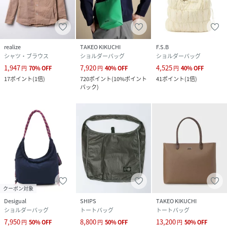
realize
TAKEO KIKUCHI
F.S.B
シャツ・ブラウス
ショルダーバッグ
ショルダーバッグ
1,947
7,920
4,525
円
70
%
OFF
円
40
%
OFF
円
40
%
OFF
17
ポイント
(
1倍
)
720
ポイント
(
10%ポイント
41
ポイント
(
1倍
)
バック
)
クーポン対象
Desigual
SHIPS
TAKEO KIKUCHI
ショルダーバッグ
トートバッグ
トートバッグ
7,950
8,800
13,200
円
50
%
OFF
円
50
%
OFF
円
50
%
OFF