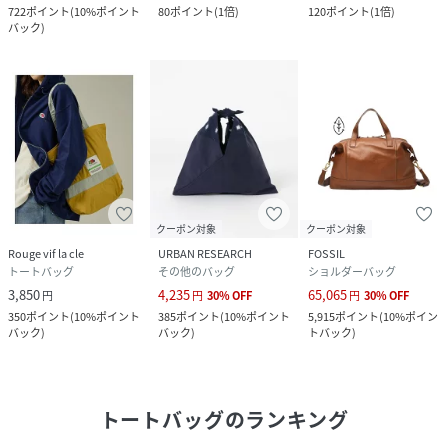
722
ポイント
(
10%ポイント
80
ポイント
(
1倍
)
120
ポイント
(
1倍
)
バック
)
クーポン対象
クーポン対象
Rouge vif la cle
URBAN RESEARCH
FOSSIL
トートバッグ
その他のバッグ
ショルダーバッグ
3,850
4,235
65,065
円
円
30
%
OFF
円
30
%
OFF
350
ポイント
(
10%ポイント
385
ポイント
(
10%ポイント
5,915
ポイント
(
10%ポイン
バック
)
バック
)
トバック
)
トートバッグ
のランキング