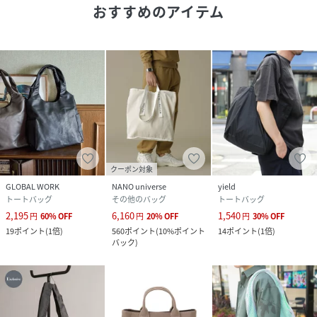
お買い物リストの管理にぜひご利用ください。
おすすめのアイテム
性別タイプ
メンズ
原産国
中国
素材
表地 :
ナイロン100%紐部分 :
ポリエステル100%
サイズ
-
クーポン対象
GLOBAL WORK
NANO universe
yield
品番
QP8143_DRA7
トートバッグ
その他のバッグ
トートバッグ
(
DRA7-1AN701-2k0-1 QP8143
)
2,195
6,160
1,540
円
60
%
OFF
円
20
%
OFF
円
30
%
OFF
19
ポイント
(
1倍
)
560
ポイント
(
10%ポイント
14
ポイント
(
1倍
)
バック
)