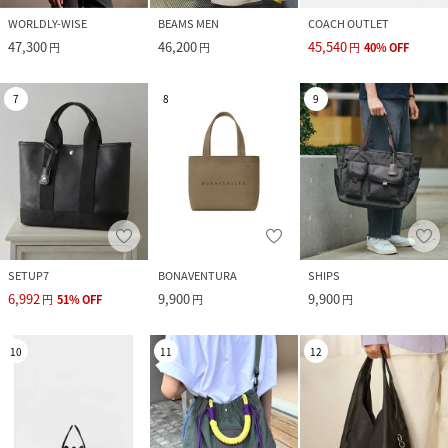
WORLDLY-WISE
BEAMS MEN
COACH OUTLET
47,300
46,200
45,540
円
円
円
40
%
OFF
7
8
9
SETUP7
BONAVENTURA
SHIPS
6,992
9,900
9,900
円
51
%
OFF
円
円
10
11
12