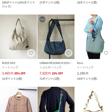
289
ポイント
(
10%ポイント
27
ポイント
(
1倍
)
28
ポイント
(
1倍
)
バック
)
RODE SKO
URBAN RESEARCH DOORS
Rora
トートバッグ
ショルダーバッグ
トートバッグ
3,465
7,920
2,186
円
50
%
OFF
円
10
%
OFF
円
31
ポイント
(
1倍
)
72
ポイント
(
1倍
)
19
ポイント
(
1倍
)