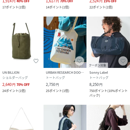
1,914
1,617
2,524
円
40
%
OFF
円
70
%
OFF
円
15
%
OFF
17
ポイント
(
1倍
)
14
ポイント
(
1倍
)
22
ポイント
(
1倍
)
クーポン対象
UN BILLION
URBAN RESEARCH DOORS
Sonny Label
ショルダーバッグ
トートバッグ
トートバッグ
2,640
2,750
8,250
円
70
%
OFF
円
円
24
ポイント
(
1倍
)
25
ポイント
(
1倍
)
750
ポイント
(
10%ポイント
バック
)