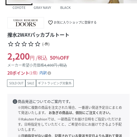
COYOTE
GRAY NAVY
BLACK
favorite_border
お気に入りショップに登録する
撥水2WAYパッカブルトート
star_border
star_border
star_border
star_border
star_border
(
-
件
)
2,200
円 /税込
50
%OFF
メーカー希望小売価格
4,400
円 /税込
20
ポイント
1倍
内訳
SOLD OUT
SALE
ギフトラッピング対象外
info
商品発送についてのご案内です。
※同時に複数の商品を注文された場合、一番遅い発送予定日にまとめ
て発送いたします。
お急ぎの商品は、個別にご注文ください。
※Rakuten Fashionでは、一部商品でお届け日時をご指定いただけま
す。日時指定をしていただくと、ご希望の日にお届けできるよう手配
いたします。
※日時指定がない場合、記載されている発送予定日よりも遅れて発送