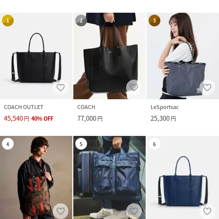
1
2
3
COACH OUTLET
COACH
LeSportsac
45,540
77,000
25,300
円
40
%
OFF
円
円
4
5
6