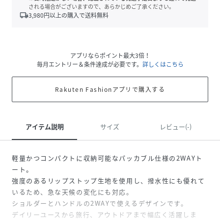
される場合がございますので、あらかじめご了承ください。
local_shipping
3,980
円以上の購入で送料無料
アプリならポイント最大3倍！
毎月エントリー＆条件達成が必要です。
詳しくはこちら
Rakuten Fashionアプリで購入する
アイテム説明
サイズ
レビュー(-)
軽量かつコンパクトに収納可能なパッカブル仕様の2WAYト
ート。
強度のあるリップストップ生地を使用し、撥水性にも優れて
いるため、急な天候の変化にも対応。
ショルダーとハンドルの2WAYで使えるデザインです。
デイリーユースから旅行、アウトドアまで幅広く活躍しま