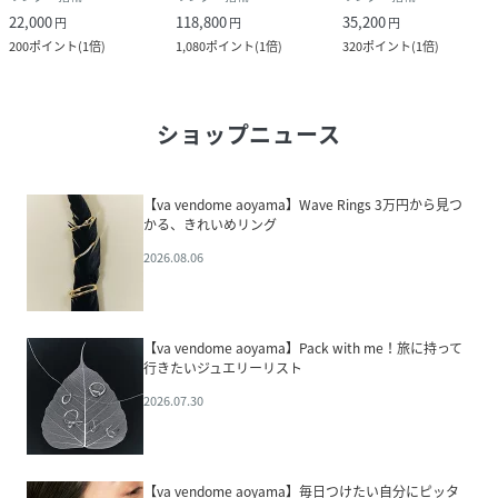
22,000
118,800
35,200
円
円
円
200
ポイント
(
1倍
)
1,080
ポイント
(
1倍
)
320
ポイント
(
1倍
)
ショップニュース
【va vendome aoyama】Wave Rings 3万円から見つ
かる、きれいめリング
2026.08.06
【va vendome aoyama】Pack with me！旅に持って
行きたいジュエリーリスト
2026.07.30
【va vendome aoyama】毎日つけたい自分にピッタ