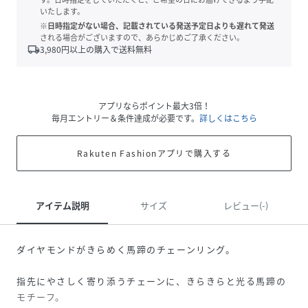
いたします。
※日時指定がない場合、記載されている発送予定日よりも遅れて発送
される場合がございますので、あらかじめご了承ください。
local_shipping
3,980
円以上の購入で送料無料
アプリならポイント最大3倍！
毎月エントリー＆条件達成が必要です。
詳しくはこちら
Rakuten Fashionアプリで購入する
アイテム説明
サイズ
レビュー(-)
ダイヤモンドがきらめく馬蹄のチェーンリング。
指先にやさしく寄り添うチェーンに、きらきらと光る馬蹄の
モチーフ。