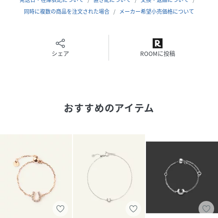
同時に複数の商品を注文された場合
メーカー希望小売価格について
※パッケージについては予告なく変更になる場合がありま
す。
【関連キーワード】ジュエリー,アクセサリー,クリスマス,ホ
シェア
ROOMに投稿
リデー,ホリデーギフト,プレゼント,ギフト,誕生日,記念日,結
婚式,冠婚葬祭,卒入園,卒園式,卒業式,入園式,入学式,同窓会,
謝恩会,セレモニー,オケージョン,パーティー,セットアップ,
パーティドレス
おすすめのアイテム
性別タイプ
レディース
原産国
日本
素材
K10ホワイトゴールド、ダイヤモンド 計0.03ct
サイズ
ONE SIZE
品番
QP7602_GJBR0348DI