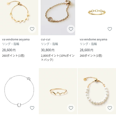
va vendome aoyama
cui-cui
va vendome aoyama
リング・指輪
リング・指輪
リング・指輪
28,600
30,800
28,600
円
円
円
260
ポイント
(
1倍
)
2,800
ポイント
(
10%ポイン
260
ポイント
(
1倍
)
トバック
)