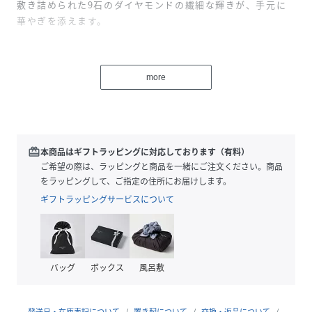
敷き詰められた9石のダイヤモンドの繊細な輝きが、手元に
華やぎを添えます。
スライドアジャスター付きのチェーンリングは、その日の気
分や組み合わせるジュエリーによって着ける指を変えられる
more
フレキシブルさもポイント。
馬蹄モチーフは、古くから『幸運を呼び込んで逃さない』と
されるラッキーモチーフ。
ヨーロッパでは伝統的なお守りとされていて、魔除けや富の
redeem
本商品はギフトラッピングに対応しております（有料）
象徴などの意味も込められています。
ご希望の際は、ラッピングと商品を一緒にご注文ください。商品
下向きの馬蹄は不運を落とす厄除けの意味も込められている
をラッピングして、ご指定の住所にお届けします。
ので、上下どちらの向きでも着けていただけます。
ギフトラッピングサービスについて
幸運を呼び込み、厄を払ってくれる馬蹄のチェーンリングを
日々の装いにプラスすることで、何気ない毎日が楽しみにな
りそう。
バッグ
ボックス
風呂敷
自分だけのお守りジュエリーとしてはもちろん、大切な人へ
願いを込めて贈るギフトとしてもおすすめです。
発送日・在庫表記について
置き配について
交換・返品について