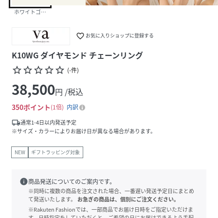
ホワイトゴール
favorite_border
お気に入りショップに登録する
K10WG ダイヤモンド チェーンリング
star_border
star_border
star_border
star_border
star_border
(
-
件
)
38,500
円 /税込
350
ポイント
1倍
内訳
local_shipping
通常1-4日以内発送予定
※サイズ・カラーによりお届け日が異なる場合があります。
NEW
ギフトラッピング対象
info
商品発送についてのご案内です。
※同時に複数の商品を注文された場合、一番遅い発送予定日にまとめ
て発送いたします。
お急ぎの商品は、個別にご注文ください。
※Rakuten Fashionでは、一部商品でお届け日時をご指定いただけま
す。日時指定をしていただくと、ご希望の日にお届けできるよう手配