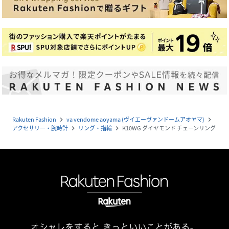
Rakuten Fashion
va vendome aoyama (ヴイエーヴァンドームアオヤマ)
navigate_next
navigate_next
アクセサリー・腕時計
リング・指輪
K10WG ダイヤモンド チェーンリング
navigate_next
navigate_next