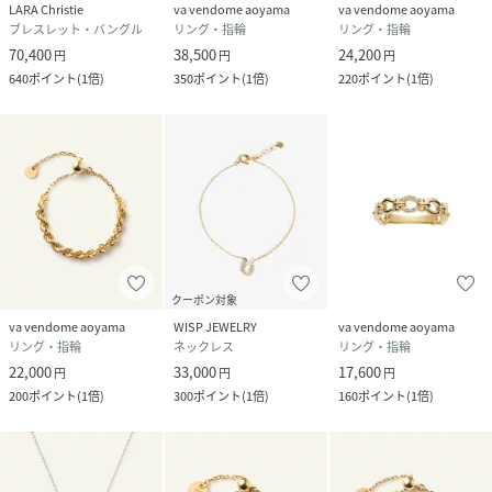
LARA Christie
va vendome aoyama
va vendome aoyama
ブレスレット・バングル
リング・指輪
リング・指輪
70,400
38,500
24,200
円
円
円
640
ポイント
(
1倍
)
350
ポイント
(
1倍
)
220
ポイント
(
1倍
)
クーポン対象
va vendome aoyama
WISP JEWELRY
va vendome aoyama
リング・指輪
ネックレス
リング・指輪
22,000
33,000
17,600
円
円
円
200
ポイント
(
1倍
)
300
ポイント
(
1倍
)
160
ポイント
(
1倍
)