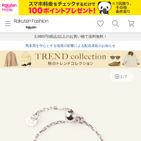
menu
home
search
favorite_border
shopping_cart
lock_outline
メニュー
トップ
検索
お気に入り
カート
ログイン
3,980円(税込)以上のお買い物で送料無料！
熊本県を中心とする地震の影響による配送遅延のお知らせ
1
/
7