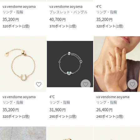
(
GJBR0348DI-DI-F QP7602
)
va vendome aoyama
va vendome aoyama
4℃
リング・指輪
ブレスレット・バングル
リング・指輪
35,200
40,700
35,200
円
円
円
320
ポイント
(
1倍
)
370
ポイント
(
1倍
)
320
ポイント
(
1倍
)
va vendome aoyama
4℃
va vendome aoyama
リング・指輪
リング・指輪
リング・指輪
35,200
31,900
26,400
円
円
円
320
ポイント
(
1倍
)
290
ポイント
(
1倍
)
240
ポイント
(
1倍
)