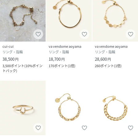
cui-cui
va vendome aoyama
va vendome aoyama
リング・指輪
リング・指輪
リング・指輪
38,500
18,700
28,600
円
円
円
3,500
ポイント
(
10%ポイン
170
ポイント
(
1倍
)
260
ポイント
(
1倍
)
トバック
)