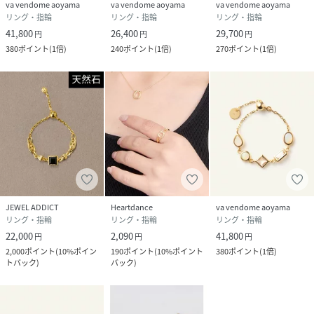
va vendome aoyama
va vendome aoyama
va vendome aoyama
リング・指輪
リング・指輪
リング・指輪
41,800
26,400
29,700
円
円
円
380
ポイント
(
1倍
)
240
ポイント
(
1倍
)
270
ポイント
(
1倍
)
JEWEL ADDICT
Heartdance
va vendome aoyama
リング・指輪
リング・指輪
リング・指輪
22,000
2,090
41,800
円
円
円
2,000
ポイント
(
10%ポイン
190
ポイント
(
10%ポイント
380
ポイント
(
1倍
)
トバック
)
バック
)