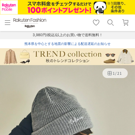
menu
home
search
favorite_border
shopping_cart
lock_outline
メニュー
トップ
検索
お気に入り
カート
ログイン
3,980円(税込)以上のお買い物で送料無料！
熊本県を中心とする地震の影響による配送遅延のお知らせ
1
/
21