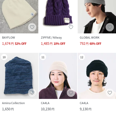
BAYFLOW
ZIPFIVE / Nilway
GLOBAL WORK
1,674
1,485
792
円
52
%
OFF
円
10
%
OFF
円
60
%
OFF
10
11
12
Amina Collection
CA4LA
CA4LA
1,650
10,230
9,130
円
円
円