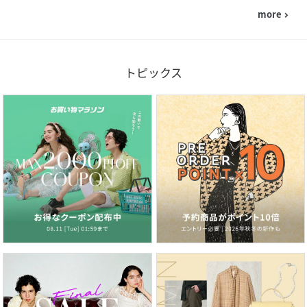
more
navigate_next
トピックス