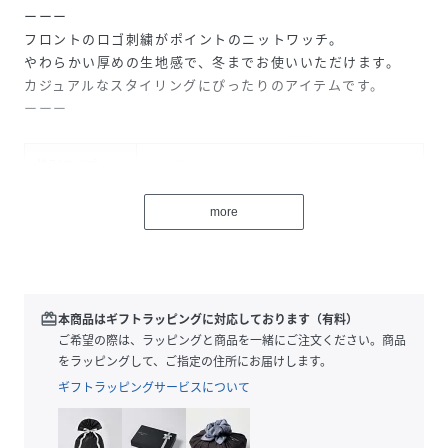
ーーー
フロントのロゴ刺繍がポイントのニットワッチ。
やわらかい厚めの生地感で、冬までお使いいただけます。
カジュアルなスタイリングにぴったりのアイテムです。
ーーー
性別タイプ
メンズ
素材
アクリル00%
more
サイズ
F
品番
QP2226_606130
(
606130-76-09 QP2226
)
redeem
本商品はギフトラッピングに対応しております（有料）
ご希望の際は、ラッピングと商品を一緒にご注文ください。商品
をラッピングして、ご指定の住所にお届けします。
ギフトラッピングサービスについて