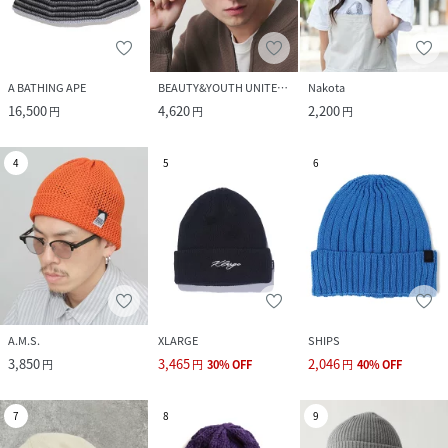
A BATHING APE
BEAUTY&YOUTH UNITED ARROWS
Nakota
16,500
4,620
2,200
円
円
円
4
5
6
A.M.S.
XLARGE
SHIPS
3,850
3,465
2,046
円
円
30
%
OFF
円
40
%
OFF
7
8
9