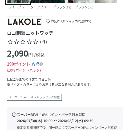
ライトグレー(12)
ダークグリーン(76)
ブラック(19)
ブラウン(50)
favorite_border
お気に入りショップに登録する
ロゴ刺繍ニットワッチ
star_border
star_border
star_border
star_border
star_border
(
-
件
)
2,090
円 /税込
190
ポイント
内訳
10%ポイントバック
local_shipping
12時までの注文で当日出荷
※サイズ・カラーによりお届け日が異なる場合があります。
スーパーDEAL
ギフトラッピング対象
schedule
スーパーDEAL
10
%ポイントバック対象期間
2026/07/30(木) 10:00
〜
2026/08/12(水) 09:59
※本対象期間終了後、同一商品にてスーパーDEALキャンペーンが継続