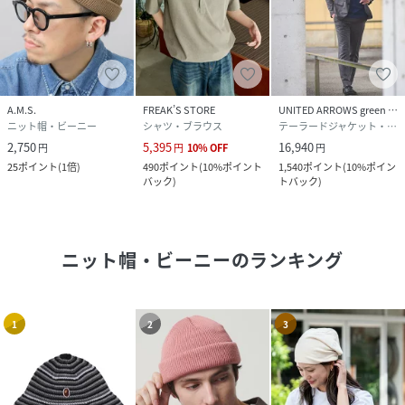
A.M.S.
FREAK’S STORE
UNITED ARROWS green label relaxing
ニット帽・ビーニー
シャツ・ブラウス
テーラードジャケット・ブレザー
2,750
5,395
16,940
円
円
10
%
OFF
円
25
ポイント
(
1倍
)
490
ポイント
(
10%ポイント
1,540
ポイント
(
10%ポイン
バック
)
トバック
)
ニット帽・ビーニー
のランキング
1
2
3