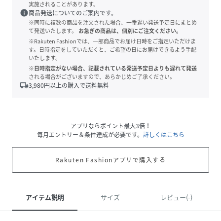
実施されることがあります。
info
商品発送についてのご案内です。
※同時に複数の商品を注文された場合、一番遅い発送予定日にまとめ
て発送いたします。
お急ぎの商品は、個別にご注文ください。
※Rakuten Fashionでは、一部商品でお届け日時をご指定いただけま
す。日時指定をしていただくと、ご希望の日にお届けできるよう手配
いたします。
※日時指定がない場合、記載されている発送予定日よりも遅れて発送
される場合がございますので、あらかじめご了承ください。
local_shipping
3,980
円以上の購入で送料無料
アプリならポイント最大3倍！
毎月エントリー＆条件達成が必要です。
詳しくはこちら
Rakuten Fashionアプリで購入する
アイテム説明
サイズ
レビュー(-)