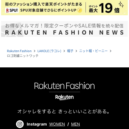
Rakuten Fashion
LAKOLE (ラコレ)
帽子
ニット帽・ビーニー
navigate_next
navigate_next
navigate_next
navigate_next
ロゴ刺繍ニットワッチ
Instagram
WOMEN
/
MEN