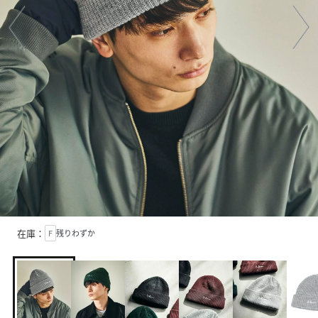
在庫：
F
残りわずか