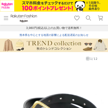
menu
home
search
favorite_border
shopping_cart
lock_outline
メニュー
トップ
検索
お気に入り
カート
ログイン
3,980円(税込)以上のお買い物で送料無料！
熊本県を中心とする地震の影響による配送遅延のお知らせ
1
/
12