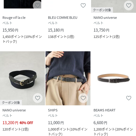
(
WESTENDBELT-BLK-28 QP2130
)
クーポン対象
Rouge vif la cle
BLEU COMME BLEU
NANO universe
ベルト
ベルト
ベルト
15,950
15,180
13,750
円
円
円
1,450
ポイント
(
10%ポイン
138
ポイント
(
1倍
)
125
ポイント
(
1倍
)
トバック
)
クーポン対象
NANO universe
SHIPS
BEAMS HEART
ベルト
ベルト
ベルト
13,200
11,000
6,600
円
40
%
OFF
円
円
120
ポイント
(
1倍
)
1,000
ポイント
(
10%ポイン
1,200
ポイント
(
20%ポイン
トバック
)
トバック
)