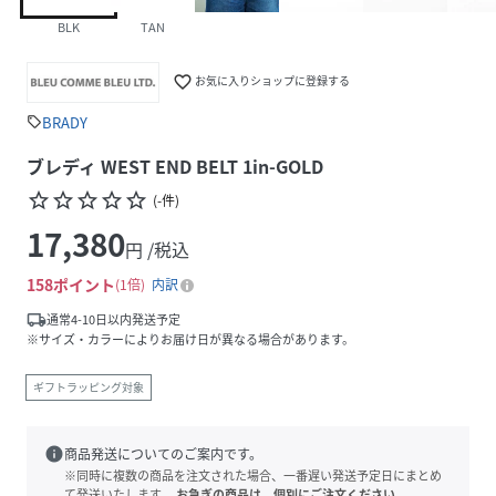
BLK
TAN
favorite_border
お気に入りショップに登録する
BRADY
sell
ブレディ WEST END BELT 1in-GOLD
star_border
star_border
star_border
star_border
star_border
(
-
件
)
17,380
円 /税込
158
ポイント
1倍
内訳
local_shipping
通常4-10日以内発送予定
※サイズ・カラーによりお届け日が異なる場合があります。
ギフトラッピング対象
info
商品発送についてのご案内です。
※同時に複数の商品を注文された場合、一番遅い発送予定日にまとめ
て発送いたします。
お急ぎの商品は、個別にご注文ください。