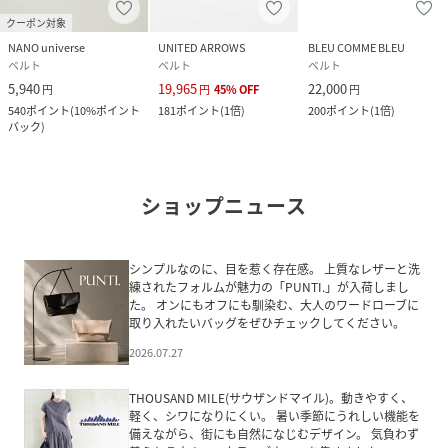
クーポン対象
NANO universe
UNITED ARROWS
BLEU COMME BLEU
ベルト
ベルト
ベルト
5,940
19,965
22,000
円
円
45
%
OFF
円
540
ポイント
(
10%ポイント
181
ポイント
(
1倍
)
200
ポイント
(
1倍
)
バック
)
ショップニュース
シンプルなのに、目を惹く存在感。 上質なレザーと洗
練されたフォルムが魅力の「PUNTI.」が入荷しまし
た。 オンにもオフにも馴染む、大人のワードローブに
取り入れたいバッグをぜひチェックしてください。
2026.07.27
THOUSAND MILE(サウザンドマイル)。動きやすく、
軽く、シワになりにくい。 暑い季節にうれしい機能を
備えながら、街にも自然になじむデザイン。 気負わず