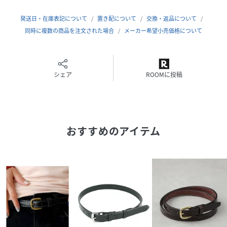
用。
発送日・在庫表記について
置き配について
交換・返品について
ゴールドのややくすみがかった輝きがニュアンス感をプラス
同時に複数の商品を注文された場合
メーカー希望小売価格について
してくれる逸品です。
※モニターの発色の具合によって実際のものと色が異なる場
合がございます｡
シェア
ROOMに投稿
性別タイプ
ユニセックス
原産国
England
おすすめのアイテム
素材
素材：ブライドルレザー
重さ：120～140g
サイズ
28、30、32、34、36
品番
QP2130_WESTENDBELT