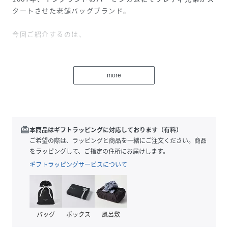
タートさせた老舗バッグブランド。
今回ご紹介するのは、
キレイめからカジュアルまで幅広いシーンで使えるレザーベ
ルトです。
more
ブライドルレザーを使用したシンプルで上品なベルトは、
男性女性問わず、大人のオシャレのアクセント使いにさり気
redeem
本商品はギフトラッピングに対応しております（有料）
なく映えそう。
ご希望の際は、ラッピングと商品を一緒にご注文ください。商品
をラッピングして、ご指定の住所にお届けします。
植物なめしを施したレザーは自然のワックスオイルを含むた
ギフトラッピングサービスについて
め、
経年変化と共に独特の風合いが楽しめます。
バッグ
ボックス
風呂敷
付属品の真鍮金具は、馬具にも使用される高品質のものを使