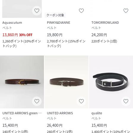
クーポン対象
Aquascutum
PINKY&DIANNE
TOMORROWLAND
ベルト
ベルト
ベルト
13,860
19,800
24,200
円
30
%
OFF
円
円
1,260
ポイント
(
10%ポイン
2,700
ポイント
(
15%ポイン
220
ポイント
(
1倍
)
トバック
)
トバック
)
UNITED ARROWS green label relaxing
UNITED ARROWS
qualite
ベルト
ベルト
ベルト
15,400
26,400
15,400
円
円
円
140
ポイント
(
1倍
)
240
ポイント
(
1倍
)
1,400
ポイント
(
10%ポイン