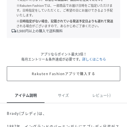
※Rakuten Fashionでは、一部商品でお届け日時をご指定いただけま
す。日時指定をしていただくと、ご希望の日にお届けできるよう手配
いたします。
※日時指定がない場合、記載されている発送予定日よりも遅れて発送
される場合がございますので、あらかじめご了承ください。
local_shipping
3,980
円以上の購入で送料無料
アプリならポイント最大3倍！
毎月エントリー＆条件達成が必要です。
詳しくはこちら
Rakuten Fashionアプリで購入する
アイテム説明
サイズ
レビュー(-)
Brady(ブレディ)は、
1887年、イングランドのバーミンガムにてブレディ兄弟がス