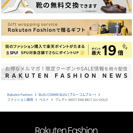
Rakuten Fashion
BLEU COMME BLEU (ブルーコムブルー)
navigate_next
navigate_next
ファッション雑貨
ベルト
ブレディ WEST END BELT 1in-GOLD
navigate_next
navigate_next