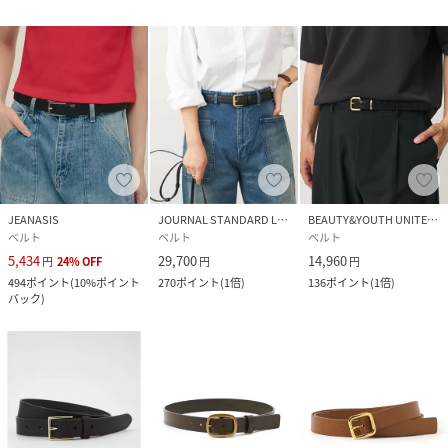
JEANASIS
JOURNAL STANDARD L'ESSAGE
BEAUTY&YOUTH UNITED ARROWS
ベルト
ベルト
ベルト
5,434
29,700
14,960
円
24
%
OFF
円
円
494
ポイント
(
10%ポイント
270
ポイント
(
1倍
)
136
ポイント
(
1倍
)
バック
)