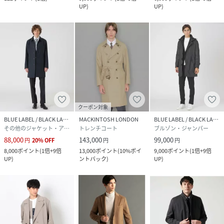
UP
)
UP
)
クーポン対象
BLUE LABEL / BLACK LABEL CRESTBRIDGE
MACKINTOSH LONDON
BLUE LABEL / BLACK LABEL CRESTBRIDGE
その他のジャケット・アウター
トレンチコート
ブルゾン・ジャンパー
88,000
143,000
99,000
円
20
%
OFF
円
円
8,000
ポイント
(
1倍+9倍
13,000
ポイント
(
10%ポイ
9,000
ポイント
(
1倍+9倍
UP
)
ントバック
)
UP
)