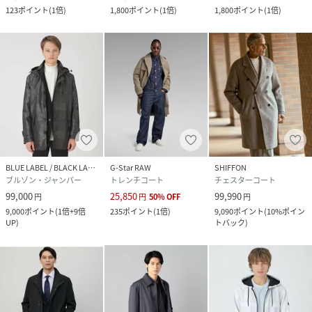
123
ポイント
(
1倍
)
1,800
ポイント
(
1倍
)
1,800
ポイント
(
1倍
)
BLUE LABEL / BLACK LABEL CRESTBRIDGE
G-Star RAW
SHIFFON
ブルゾン・ジャンパー
トレンチコート
チェスターコート
99,000
25,850
99,990
円
円
50
%
OFF
円
9,000
ポイント
(
1倍+9倍
235
ポイント
(
1倍
)
9,090
ポイント
(
10%ポイン
UP
)
トバック
)