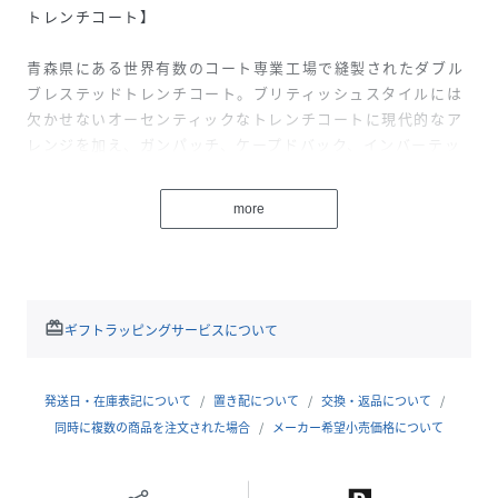
トレンチコート】
青森県にある世界有数のコート専業工場で縫製されたダブル
ブレステッドトレンチコート。ブリティッシュスタイルには
欠かせないオーセンティックなトレンチコートに現代的なア
レンジを加え、ガンパッチ、ケープドバック、インバーテッ
ドプリーツ仕様など本格的なディテールを残しつつ、現代の
ビジネスシーンに対応出来るよう、襟周りや肩まわりをすっ
more
きりとしたデザインに仕上げています。袖に関してはシャー
プさと動きやすさに拘ったスプリットラグランスリーブ仕様
を採用。取り外し可能なライナー付きのデザインで春先まで
着用できるアイテムです。
redeem
ギフトラッピングサービスについて
素材には、60番双糸のコットンを超高密度で織り上げた「ベ
ンタイル」素材を使用。本来英国空軍パイロット用素材とし
て開発されたこの素材を、現代の日本の技術でアップデー
発送日・在庫表記について
置き配について
交換・返品について
ト。耐久性があり、柔らかな肌触りとしなやかな風合いを実
同時に複数の商品を注文された場合
メーカー希望小売価格について
現しています。また、撥水性にも優れており、雨や汚れを防
ぎながらも長く快適に着用いただける素材です。