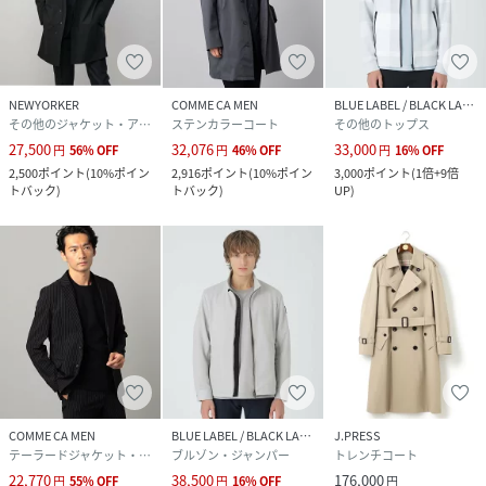
NEWYORKER
COMME CA MEN
BLUE LABEL / BLACK LABEL CRESTBRIDGE
その他のジャケット・アウター
ステンカラーコート
その他のトップス
27,500
32,076
33,000
円
56
%
OFF
円
46
%
OFF
円
16
%
OFF
2,500
ポイント
(
10%ポイン
2,916
ポイント
(
10%ポイン
3,000
ポイント
(
1倍+9倍
トバック
)
トバック
)
UP
)
COMME CA MEN
BLUE LABEL / BLACK LABEL CRESTBRIDGE
J.PRESS
テーラードジャケット・ブレザー
ブルゾン・ジャンパー
トレンチコート
22,770
38,500
176,000
円
55
%
OFF
円
16
%
OFF
円