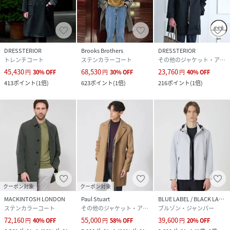
DRESSTERIOR
Brooks Brothers
DRESSTERIOR
トレンチコート
ステンカラーコート
その他のジャケット・アウター
45,430
68,530
23,760
円
30
%
OFF
円
30
%
OFF
円
40
%
OFF
413
ポイント
(
1倍
)
623
ポイント
(
1倍
)
216
ポイント
(
1倍
)
クーポン対象
クーポン対象
MACKINTOSH LONDON
Paul Stuart
BLUE LABEL / BLACK LABEL CRESTBRIDGE
ステンカラーコート
その他のジャケット・アウター
ブルゾン・ジャンパー
72,160
55,000
39,600
円
40
%
OFF
円
58
%
OFF
円
20
%
OFF