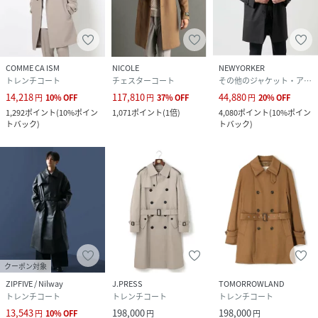
COMME CA ISM
NICOLE
NEWYORKER
トレンチコート
チェスターコート
その他のジャケット・アウター
14,218
117,810
44,880
円
10
%
OFF
円
37
%
OFF
円
20
%
OFF
1,292
ポイント
(
10%ポイン
1,071
ポイント
(
1倍
)
4,080
ポイント
(
10%ポイン
トバック
)
トバック
)
クーポン対象
ZIPFIVE / Nilway
J.PRESS
TOMORROWLAND
トレンチコート
トレンチコート
トレンチコート
13,543
198,000
198,000
円
10
%
OFF
円
円