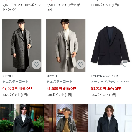
2,070
ポイント
(
10%ポイン
3,500
ポイント
(
1倍+9倍
1,600
ポイント
(
1倍
)
トバック
)
UP
)
NICOLE
NICOLE
TOMORROWLAND
チェスターコート
チェスターコート
テーラードジャケット・ブレザー
47,520
31,680
63,250
円
46
%
OFF
円
64
%
OFF
円
50
%
OFF
432
ポイント
(
1倍
)
288
ポイント
(
1倍
)
575
ポイント
(
1倍
)