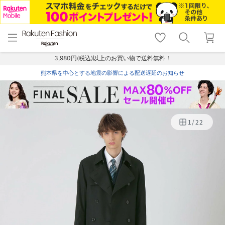
menu
home
search
favorite_border
shopping_cart
lock_outline
メニュー
トップ
検索
お気に入り
カート
ログイン
3,980円(税込)以上のお買い物で送料無料！
熊本県を中心とする地震の影響による配送遅延のお知らせ
1
/
22