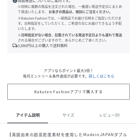
info
商品発送についてのご案内です。
※同時に複数の商品を注文された場合、一番遅い発送予定日にまとめ
て発送いたします。
お急ぎの商品は、個別にご注文ください。
※Rakuten Fashionでは、一部商品でお届け日時をご指定いただけま
す。日時指定をしていただくと、ご希望の日にお届けできるよう手配
いたします。
※日時指定がない場合、記載されている発送予定日よりも遅れて発送
される場合がございますので、あらかじめご了承ください。
local_shipping
3,980
円以上の購入で送料無料
アプリならポイント最大3倍！
毎月エントリー＆条件達成が必要です。
詳しくはこちら
Rakuten Fashionアプリで購入する
アイテム説明
サイズ
レビュー(0)
【英国由来の超高密度素材を使用したMadeinJAPANダブル