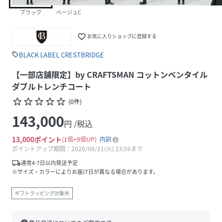
ブラック
ベージュC
favorite_border
お気に入りショップに登録する
BLACK LABEL CRESTBRIDGE
sell
【一部店舗限定】by CRAFTSMAN コットンベンタイル
ダブルトレンチコート
star_border
star_border
star_border
star_border
star_border
(
0
件
)
143,000
円 /税込
13,000
ポイント
1倍
9倍UP
内訳
ポイントアップ期間：2026/08/11(火) 23:59まで
local_shipping
通常4-7日以内発送予定
※サイズ・カラーによりお届け日が異なる場合があります。
ギフトラッピング対象外