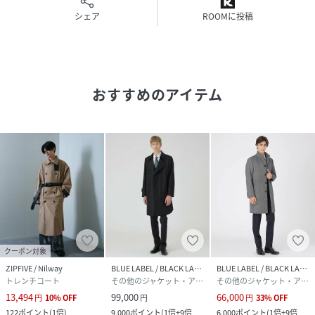
身長187B82W70H90着用サイズ：L
シェア
ROOMに投稿
性別タイプ
メンズ
原産国
日本製
おすすめのアイテム
素材
コート 表地 本体 綿100% 別布部分 ポリエステ
ル100% レザー部分 牛革 裏地 ポリエステル ラ
イナー 表地 ポリエステル100% 中わた ポリエス
テル100% 裏地 ポリエステル
サイズ
S、M、L、LL、3L
品番
QN5310_09
(
51A70670---09-S QN5310
)
クーポン対象
ZIPFIVE / Nilway
BLUE LABEL / BLACK LABEL CRESTBRIDGE
BLUE LABEL / BLACK LABEL CRESTBRIDGE
トレンチコート
その他のジャケット・アウター
その他のジャケット・アウター
13,494
99,000
66,000
円
10
%
OFF
円
円
33
%
OFF
122
ポイント
(
1倍
)
9,000
ポイント
(
1倍+9倍
6,000
ポイント
(
1倍+9倍