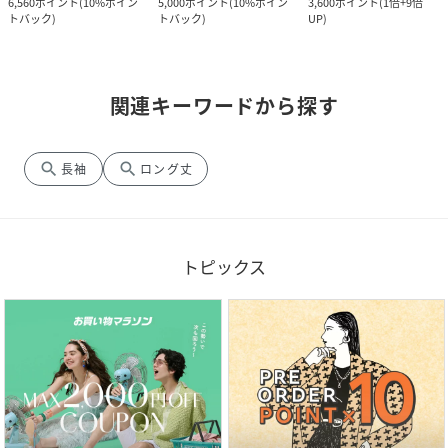
6,560
ポイント
(
10%ポイン
5,000
ポイント
(
10%ポイン
3,600
ポイント
(
1倍+9倍
トバック
)
トバック
)
UP
)
関連キーワードから探す
search
search
長袖
ロング丈
トピックス