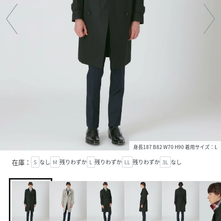
身長187 B82 W70 H90 着用サイズ：L
在庫：
S
なし
M
残りわずか
L
残りわずか
LL
残りわずか
3L
なし